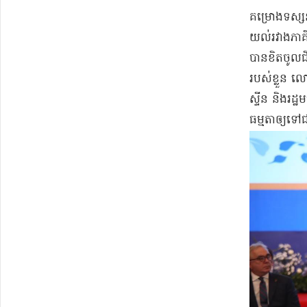
​គម្រោង​ទស្សន
យល់​រវាង​ភាគ
បាន​ខិតចូល​ជិ
របស់ខ្លួន លោក​
ស្ទី​ន និង​រដ្
ធម្មតា​ឲ្យ​ទៅ