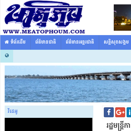
​​ ទំព័រដើម
ព័ត៌មានជាតិ
ព័ត៌មានអន្តរជាតិ
សន្តិសុខសង្គម
វីដេអូ
រដ្ឋមន្ត្