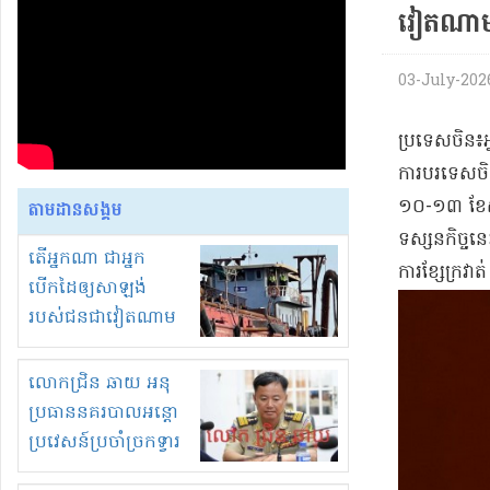
វៀតណាម
03-July-2026 
​ប្រទេស​ចិន​៖
ការបរទេស​ចិន 
១០-១៣ ខែសីហ
តាមដានសង្គម
ទស្សនកិច្ច​នេ
តើអ្នកណា ជាអ្នក
ការ​ខ្សែក្រវាត
បើកដៃឲ្យសាឡង់
របស់ជនជាវៀតណាម
ចូល មកខុស
ច្បាប់លួចបូមខ្សាច់នៅ
លោកជ្រិន ឆាយ អនុ
ក្នុងប្រទេសកម្ពុជា
ប្រធាននគរបាលអន្តោ
ប្រវេសន៍ប្រចាំច្រកទ្វារ
ព្រំដែនភ្នំឌិន និងឈ្មួញ