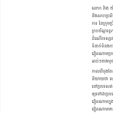
​លោក វ៉ាង យី
និង​សហប្រតិបត
ការ នៃ​ក្រុមប្
ក្របខ័ណ្ឌ​ទ
​ដំណើរ​ទស្សនក
ទំនាក់ទំនង​ការ
វៀតណាម​ប្រ​ធ
ឆាប់ៗ​ខាងមុខ
​កាលពី​ចុងខែ​
និយាយថា មេដឹ
នៅ​ប្រទេស​ឥណ
ឲ្យ​ទៅជា​ប្រទ
វៀតណាម​ក្នុង
វៀតណាម​មាន​ក្