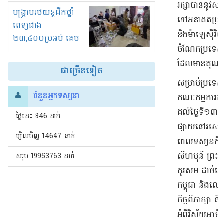
រក្សាបាន​នូវ​ស
រំខានទាំងយប់ទាំងថ្ងៃ
បង្ក្រាបរថយន្តដឹកថ្នាំ
ទៅ​អនាគត​ប្រ
ពេទ្យជាង
និង​ម៉ាឡេស៊ី
២៣,៤០០ប្រអប់ គេច
ចំណែក​ប្រទេស
ពន្ធនិងអត់ច្បាប់នាំ
ដែលមាន​គុណភាព
ចូល!?
ជាច្រើនទៀត
​សម្រាប់​ប្
ចំនួនអ្នកទស្សនា
គណៈកម្មការ​កិ
ដល់​ថ្ងៃទី​
ថ្ងៃនេះ​ 846 នាក់
ផ្សាយ​នៅ​រសៀ
ម្សិលមិញ 14647 នាក់
ពេល​ទស្សន​កិ
សីហមុនី ព្រះ
សរុប 19953763 នាក់
គួរសម ដាច់ដ
កម្ពុជា និង​ល
កិច្ចពិភាក្សា 
អំពី​វិស័យ​អាទ