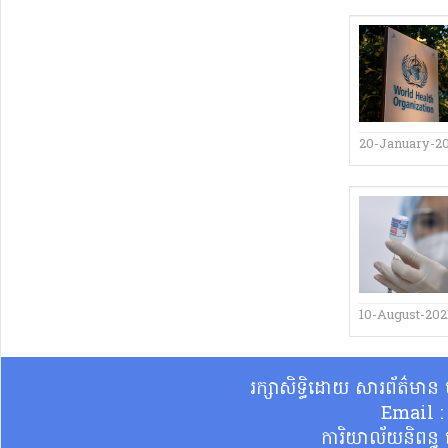
20-January-2
10-August-202
រក្សាសិទ្ធិដោយ សារព័ត៌មា
Email 
ការិយាល័យនិពន្ធ