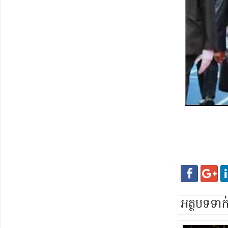
អត្ថបទទា