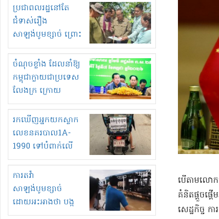
មួយចំនួនទៀត
ប្រជាពលរដ្ឋនៅតែ
កំពង់តែគុបគិតគ្នា
ជំទាស់រឿង
ធ្វើសកម្មភាពរកស៊ីនិង
សាឡង់បូមខ្សាច់ ព្រោះ
ស្តុកទំនិញគេចពន្ធ?
ខ្លាចបាក់ច្រាំងទៀត!
ចំណុចខ្លាំង ដែលនាំឱ្យ
កម្ពុជាក្លាយជាប្រទេស
លែងក្រ ក្រោយ
ឆ្នាំ២០៣០
រកឃើញអ្នកយកស្លាក
លេខនគរបាល1A-
1990 ទៅបំពាក់លើ
ម៉ូតូរបស់ខ្លួន ដាកផ្លាក
រត់ឌុបហើយ
ការតវ៉ា
​បើតាម​លោកស្រ
សាឡង់បូមខ្សាច់
គំនិត​ផ្តួចផ្
ដោយអះអាងថា បង្ក
សេដ្ឋកិច្ច ការ
បាក់ច្រាំងទន្លេ និង