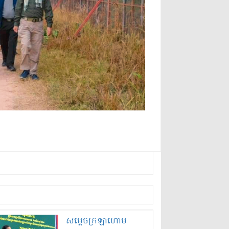
សម្តេច​ក្រឡាហោម