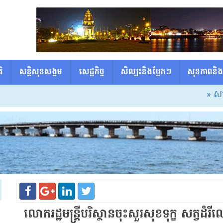
ិ
សន្តិសុខសង្គម
សេដ្ឋកិច្ច
សិល្បះនិងប្លែកៗ
សុខភាពនិង
» សម្ដេចធិបត
លោក​រដ្ឋមន្ត្រី​បរិស្ថាន​ចុះសួរសុខទុក្ខ សត្វ​ដំរី​ឈ