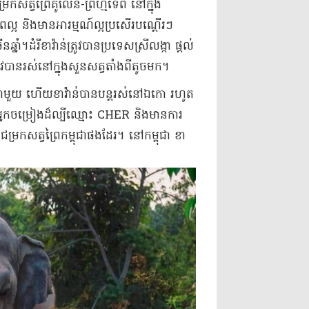
ជម្រកសត្វព្រៃ​គូលែន​-​ព្រហ្ម​ទេព នៅក្នុង​
ុខភាព​ល្អ និង​មាន​អារម្មណ៍​ល្អប្រសើរ​បណ្តើរៗ
នាំ​។​ដំរី​ខា​វ៉ាន់​ត្រូវបាន​ប្រទេស​ស្រីលង្កា ផ្តល់​
រូវបាន​រស់នៅក្នុង​សួនសត្វ​តាំងពី​តូច​មក​។
្រុង​ជាមួយ ហើយ​ខា​វ៉ាន់​បាន​បន្ត​រស់នៅ​ឯកោ រហូត
​អ្នកចម្រៀង​ដ៏​ល្បីឈ្មោះ CHER និង​មានការ​
ែនជម្រកសត្វព្រៃ​កម្ពុជា​ផងដែរ​។ នៅ​កម្ពុជា ខា​