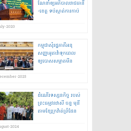
ណែនាំ​ឲ្យ​អភិបាល​រាជធានី​
-​ខេត្ត ទប់ស្កាត់​ការកាប់​
រាន ទន្ទ្រាន​យក​ដី​
uly-2020
កម្ពុជាសុំរដ្ឋភាគីអនុ
សញ្ញាអូតាវ៉ាទុកពេល
ឲ្យបោសសម្អាតមីន
ប្រឆាំងមនុស្សដល់
ឆ្នាំ២០៣០
ecember-2025
ដំណើរ​ទស្សនកិច្ច របស់​
ព្រះ​ធម្ម​វនវាសី ចន្ទ មុនី
តាម​ខ្សែក្រវ៉ាត់​ព្រំដែន​
កម្ពុជា​-​វៀតណាម​dl’​ច្រក
ទ្វារព្រំដែន​អន្តរជាតិ​អូ
ugust-2024