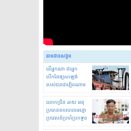
តាមដានសង្គម
តើអ្នកណា ជាអ្នក
បើកដៃឲ្យសាឡង់
របស់ជនជាវៀតណាម
ចូល មកខុស
ច្បាប់លួចបូមខ្សាច់នៅ
លោកជ្រិន ឆាយ អនុ
ក្នុងប្រទេសកម្ពុជា
ប្រធាននគរបាលអន្តោ
ប្រវេសន៍ប្រចាំច្រកទ្វារ
ព្រំដែនភ្នំឌិន និងឈ្មួញ