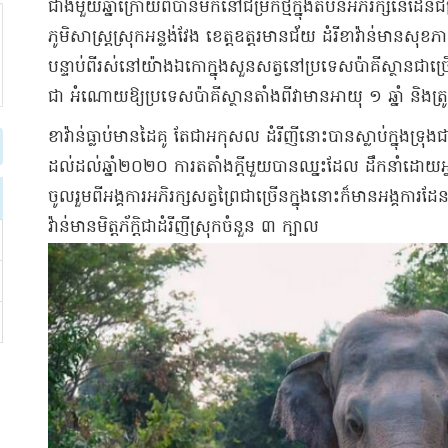
​ជាង​មួយឆ្នាំ​ក្រោយពី​បានមក​នៅ​ជម្រក​ថ្មី​ក្នុង​តំបន់​អភិរក្ស​នៃ​ដែន
ភូមិសាស្ត្រ​ស្រុក​អន្លង់វែង ខេត្ត​ឧ​ត្ត​រ​មានជ័យ ដំរី​ខា​វ៉ាន់​មាន​ស
បន្ទាប់ពី​រស់នៅ​យ៉ាង​ឯកោ​ក្នុង​សួនសត្វ​នៅ​ប្រទេស​ប៉ា​គី​ស្ថាន​ជាច្រើន​ឆ្
ជា អំណោយ​ឱ្យ​ប្រទេស​ប៉ា​គី​ស្ថាន​តាំងពី​វា​មាន​អាយុ ១ ឆ្នាំ និង​ត្
ខា​វ៉ាន់​ធ្លាប់មាន​ដៃគូ តែ​ជា​អកុសល ដំរី​ញី​នោះបាន​ស្លាប់​ក្នុង​ទ
ដល់​ដល់​ឆ្នាំ​២០២០ ការ​តតាំង​ក្តី​មួយ​បានឈ្នះ​ដែល ដឹកនាំ​ដោយ
ចូលរួម​ពី​អង្គការ​អភិរក្ស​សត្វព្រៃ​ជាច្រើន​ក្នុងនោះ​ក៏មាន​អង្គការ​ដ
វ៉ាន់​មាន​មិត្ត​ភ័ក្តិ​ជា​ដំរី​ញី​ស្រុក​ចំនួន ៣ ក្បាល​