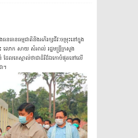
រង​ធនធានធម្មជាតិ​និង​អភិរក្ស​ជីវៈចម្រុះ​នៅក្នុង​
២ នេះ លោក សាយ សំ​អាល់ រដ្ឋមន្ត្រី​ក្រសួង
៉ាន់ ដែល​គេ​ស្គាល់​ថា​ជា​ដំរី​ដ៏​ឯកោ​បំផុត​នៅលើ​
ជា​។