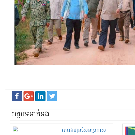
អត្ថបទទាក់ទង
តេ​ជោ​ហ៊ុនសែន​ប្រកាស​