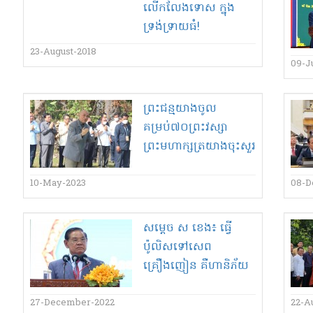
លើកលែងទោស ក្នុង​
ទ្រង់ទ្រាយ​ធំ​!
23-August-2018
09-J
ព្រះជន្ម​យាង​ចូល​
គម្រប់៧០​ព្រះវស្សា​
ព្រះមហាក្សត្រ​យាងចុះ​សួរ
សុខទុក្ខ​កូនចៅ​នៅ​កំពង់
ឆ្នាំង​
10-May-2023
08-D
សម្ដេច ស ខេង​៖ ធ្វើ​
ប៉ូលិស​ទៅ​សេព​
គ្រឿងញៀន គឺ​ហានិភ័យ​
ធំ​និង​ហាម​ផ្ទេរ​នគរបាល​
ចេញពី​ប៉ុស្តិ​
27-December-2022
22-A