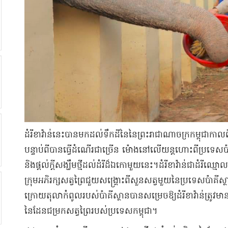
​ដំរី​ខា​វ៉ាន់​នេះ​បាន​មកដល់​ទឹកដី​នៃ​នៃ​ព្រះរាជាណាចក្រ​កម្ពុជា​កាល
បន្ទាប់ពី​បានធ្វើ​ដំណើរ​ជាច្រើន ម៉ោង​នៅលើ​យន្តហោះ​ពី​ប្រទេស​ប៉ា​គី​ស្
និង​ផ្តល់​ក្តីសង្ឃឹម​ថ្មី​ដល់​ដំរី​ដ៏​ឯកោ​មួយ​នេះ​។​​ដំរី​ខា​វ៉ាន់​ជា​ដំរី
ក្រុម​អភិរក្ស​សត្វព្រៃ​ជួយសង្គ្រោះ​ពី​សួនសត្វ​មួយ​នៃ​ប្រទេស​ប៉ា​គី
ក្រោយ​តុលា​កំពូល​របស់​ប៉ា​គី​ស្ថាន​បានសម្រេច​ឱ្យ​ដំរី​ខា​វ៉ាន់​ត្រូវម
នៃ​ដែនជម្រកសត្វព្រៃ​របស់​ប្រទេស​កម្ពុជា​។​