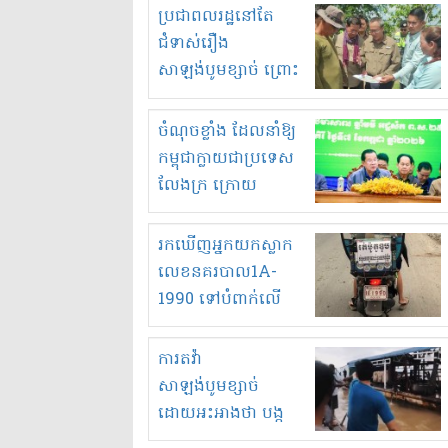
មួយចំនួនទៀត
ប្រជាពលរដ្ឋនៅតែ
កំពង់តែគុបគិតគ្នា
ជំទាស់រឿង
ធ្វើសកម្មភាពរកស៊ីនិង
សាឡង់បូមខ្សាច់ ព្រោះ
ស្តុកទំនិញគេចពន្ធ?
ខ្លាចបាក់ច្រាំងទៀត!
ចំណុចខ្លាំង ដែលនាំឱ្យ
កម្ពុជាក្លាយជាប្រទេស
លែងក្រ ក្រោយ
ឆ្នាំ២០៣០
រកឃើញអ្នកយកស្លាក
លេខនគរបាល1A-
1990 ទៅបំពាក់លើ
ម៉ូតូរបស់ខ្លួន ដាកផ្លាក
រត់ឌុបហើយ
ការតវ៉ា
សាឡង់បូមខ្សាច់
ដោយអះអាងថា បង្ក
បាក់ច្រាំងទន្លេ និង