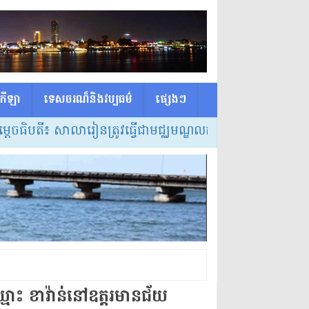
កីឡា
ទេសចរណ៏និងវប្បធម៌
ផ្សេង​ៗ
ី៖ សាលារៀនត្រូវធ្វើជាមជ្ឈមណ្ឌលកំណត់វិធីសាស្ត្របង្រៀន និ
្មោះ ខា​វ៉ាន់​នៅ​ឧ​ត្ត​រ​មានជ័យ​