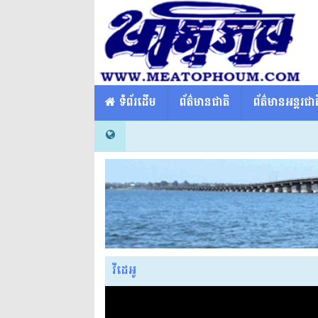
​​ ទំព័រដើម
ព័ត៌មានជាតិ
ព័ត៌មានអន្តរជាត
វីដេអូ