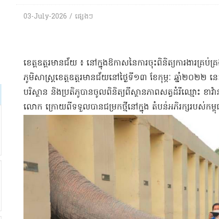
03-July-2026 / ផ្សេង​ៗ
​ខេត្ត​ឧ​ត្ត​រ​មានជ័យ ៖ នៅក្នុង​ឱកាស​នៃ​ការចុះពិនិត្យ​ការងារ​គ្រប់គ្
ភូមិសាស្ត្រ​ខេត្ត​ឧ​ត្ត​រ​មានជ័យ​នៅ​ថ្ងៃទី​១៣ ខែកុម្ភៈ ឆ្នាំ​២០២
បរិស្ថាន និង​ប្រតិភូ​បាន​ចូល​ពិនិត្យ​ពី​ស្ថានភាព​សត្វ​ដំរី​ឈ្មោះ ខា​វ
លោក ក្រោយពី​ទទួលបាន​ជម្រក​ថ្មី​នៅក្នុង តំបន់​អភិរក្ស​របស់​កម្ពុ