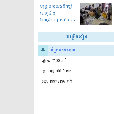
រំខានទាំងយប់ទាំងថ្ងៃ
បង្ក្រាបរថយន្តដឹកថ្នាំ
ពេទ្យជាង
២៣,៤០០ប្រអប់ គេច
ពន្ធនិងអត់ច្បាប់នាំ
ចូល!?
ជាច្រើនទៀត
ចំនួនអ្នកទស្សនា
ថ្ងៃនេះ​ 7100 នាក់
ម្សិលមិញ 10010 នាក់
សរុប 19978136 នាក់