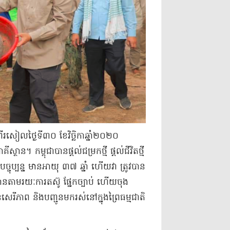
​ពី​រសៀល​ថ្ងៃទី​៣០ ខែវិច្ឆិកា​ឆ្នាំ​២០២០
ថាន​។ កម្ពុជា​បានផ្តល់​ជម្រក​ថ្មី ផ្តល់​ជីវិត​ថ្មី
​ឈ្មោល​បច្ចុប្បន្ន មាន​អាយុ ៣៧ ឆ្នាំ ហើយ​វា ត្រូវបាន​
​ស្ថាន​តាមរយៈ​ការតស៊ូ ផ្នែក​ច្បាប់ ហើយ​ចុង
ាន​សេរីភាព និង​បញ្ជូនមក​រស់នៅ​ក្នុងព្រៃ​ធម្មជាតិ​