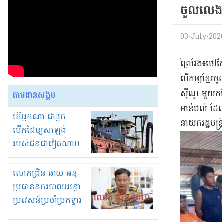
ចូល​លេង​
03-July-2026 
​ព្រៃវែង​៖​ថៅក
បើក​ឲ្យ​ខ្មែរ​
ស៊ីណូ មួយកន្
តាមដានសង្គម
មាន់​ជល់ ដែល
តើអ្នកណា ជាអ្នក
នាយករដ្ឋមន្ត្រ
បើកដៃឲ្យសាឡង់
របស់ជនជាវៀតណាម
ចូល មកខុស
ច្បាប់លួចបូមខ្សាច់នៅ
លោកជ្រិន ឆាយ អនុ
ក្នុងប្រទេសកម្ពុជា
ប្រធាននគរបាលអន្តោ
ប្រវេសន៍ប្រចាំច្រកទ្វារ
ព្រំដែនភ្នំឌិន និងឈ្មួញ