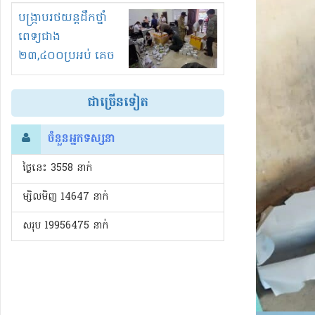
រំខានទាំងយប់ទាំងថ្ងៃ
បង្ក្រាបរថយន្តដឹកថ្នាំ
ពេទ្យជាង
២៣,៤០០ប្រអប់ គេច
ពន្ធនិងអត់ច្បាប់នាំ
ចូល!?
ជាច្រើនទៀត
ចំនួនអ្នកទស្សនា
ថ្ងៃនេះ​ 3558 នាក់
ម្សិលមិញ 14647 នាក់
សរុប 19956475 នាក់