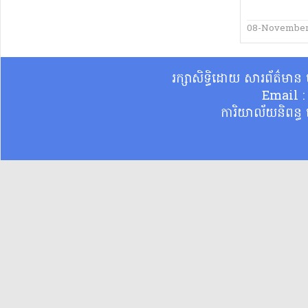
08-November
រក្សាសិទ្ធិដោយ សារព័ត៌មា
Email 
ការិយាល័យនិពន្ធ