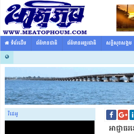
​​ ទំព័រដើម
ព័ត៌មានជាតិ
ព័ត៌មានអន្តរជាតិ
សន្តិសុខសង្គម
វីដេអូ
អាជ្ញាធរខេ