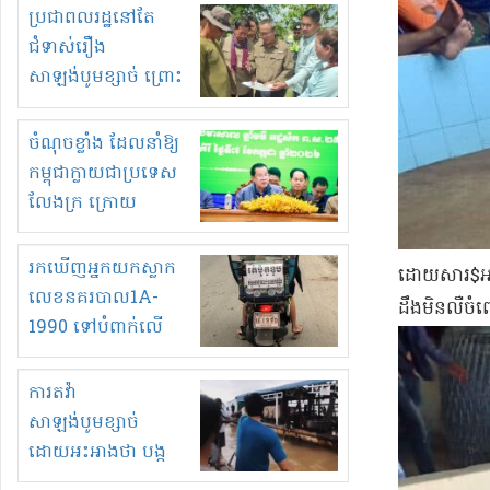
មួយចំនួនទៀត
ប្រជាពលរដ្ឋនៅតែ
កំពង់តែគុបគិតគ្នា
ជំទាស់រឿង
ធ្វើសកម្មភាពរកស៊ីនិង
សាឡង់បូមខ្សាច់ ព្រោះ
ស្តុកទំនិញគេចពន្ធ?
ខ្លាចបាក់ច្រាំងទៀត!
ចំណុចខ្លាំង ដែលនាំឱ្យ
កម្ពុជាក្លាយជាប្រទេស
លែងក្រ ក្រោយ
ឆ្នាំ២០៣០
រកឃើញអ្នកយកស្លាក
​ដោ​យសារ​$​អា
លេខនគរបាល1A-
ដឹងមិនលឺ​ចំព
1990 ទៅបំពាក់លើ
ម៉ូតូរបស់ខ្លួន ដាកផ្លាក
រត់ឌុបហើយ
ការតវ៉ា
សាឡង់បូមខ្សាច់
ដោយអះអាងថា បង្ក
បាក់ច្រាំងទន្លេ និង