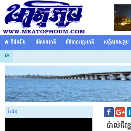
​​ ទំព័រដើម
ព័ត៌មានជាតិ
ព័ត៌មានអន្តរជាតិ
សន្តិសុខសង្គម
វីដេអូ
ប៉ាល់​ជីវន