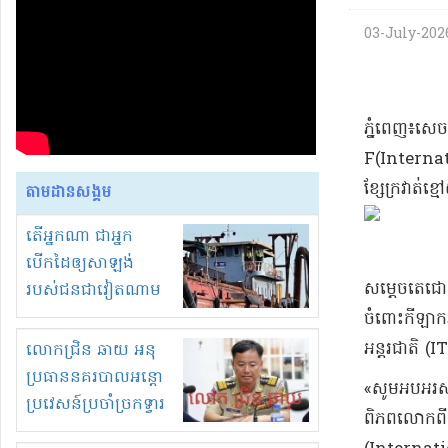
03-July-2026
​ភ្នំពេញ​៖​សេ
F(Internati
ខ្សែក្រវាត់​
តាមដានសង្គម
តើអ្នកណា ជាអ្នក
បើកដៃឲ្យសាឡង់
សម្តេច​តេ​ជោ
របស់ជនជាវៀតណាម
ចូល មកខុស
ចំពោះ​កីឡាករ​ត
ច្បាប់លួចបូមខ្សាច់នៅ
អន្តរជាតិ (I
លោកជ្រិន ឆាយ អនុ
ក្នុងប្រទេសកម្ពុជា
ប្រធាននគរបាលអន្តោ
«​សូម​អបអរសា
ប្រវេសន៍ប្រចាំច្រកទ្វារ
ពិភពលោក​ព
ព្រំដែនភ្នំឌិន និងឈ្មួញ