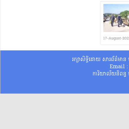
17-August-20
រក្សាសិទ្ធិដោយ សារព័ត៌មា
Email 
ការិយាល័យនិពន្ធ