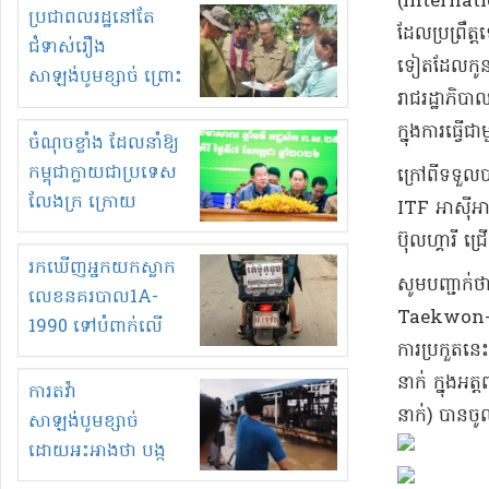
(Internati
មួយចំនួនទៀត
ប្រជាពលរដ្ឋនៅតែ
ដែល​ប្រព្រឹត
កំពង់តែគុបគិតគ្នា
ជំទាស់រឿង
ទៀត​ដែល​កូន​ខ
ធ្វើសកម្មភាពរកស៊ីនិង
សាឡង់បូមខ្សាច់ ព្រោះ
រាជរដ្ឋាភិបាល
ស្តុកទំនិញគេចពន្ធ?
ខ្លាចបាក់ច្រាំងទៀត!
ក្នុង​ការធ្វើជ
ចំណុចខ្លាំង ដែលនាំឱ្យ
កម្ពុជាក្លាយជាប្រទេស
​ក្រៅពី​ទ​ទួ​
លែងក្រ ក្រោយ
ITF អាស៊ីអាគ្
ឆ្នាំ២០៣០
ប៊ុលហ្គារី ជ្
រកឃើញអ្នកយកស្លាក
​សូមបញ្ជាក់ថ
លេខនគរបាល1A-
Taekwon-do 
1990 ទៅបំពាក់លើ
ការប្រកួត​នេះ
ម៉ូតូរបស់ខ្លួន ដាកផ្លាក
នាក់ ក្នុង​អត
រត់ឌុបហើយ
ការតវ៉ា
នាក់​) បាន​ចូល
សាឡង់បូមខ្សាច់
ដោយអះអាងថា បង្ក
បាក់ច្រាំងទន្លេ និង