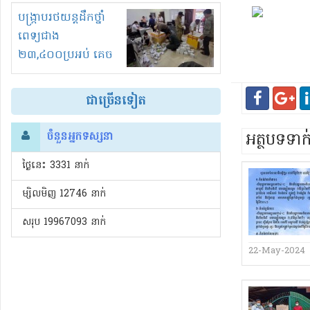
រំខានទាំងយប់ទាំងថ្ងៃ
បង្ក្រាបរថយន្តដឹកថ្នាំ
ពេទ្យជាង
២៣,៤០០ប្រអប់ គេច
ពន្ធនិងអត់ច្បាប់នាំ
ចូល!?
ជាច្រើនទៀត
អត្ថបទទា
ចំនួនអ្នកទស្សនា
ថ្ងៃនេះ​ 3331 នាក់
ម្សិលមិញ 12746 នាក់
សរុប 19967093 នាក់
22-May-2024