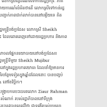
 លោកស្រី​ធ្វើដំណើរ​ទៅកាន់​រដ្ឋ​ទ្រី​បុ​រៈ ភាគ​
ការណ៍​លំអិត​ថា​តើ លោកស្រី​ទៅកាន់​រដ្ឋ​
ច​បញ្ជាក់​ភាពជាក់លាក់​បាន​នៅឡើយ​ទេ គិត​
ឋមន្ត្រី​បង់​ក្លា​ដែ​ស លោកស្រី Sheikh
េស​នេះ ដែល​ពោរពេញ​ទៅដោយ​រដ្ឋប្រហារ និង​ភាព
ាពចលាចល​ផ្នែក​នយោបាយ​នៅ​បង់​ក្លា​ដែ​ស​៖
ករដ្ឋមន្ត្រី​ទីមួយ Sheikh Mujibur
ៅក្នុង​រដ្ឋប្រហារ​យោធា ដែលនាំឱ្យ​មានការ​
បន្ថែមទៀត​ក្នុង​ឆ្នាំ​ដដែល​នោះ បានបញ្ចប់​
ខែវិច្ឆិកា​។​
បង្ក្រាប​ការបះបោរ​៖​លោក Ziaur Rahman
ទះសំណាក់ របស់​រដ្ឋាភិបាល​នៅ​ទីក្រុង
្រូវបាន​គេ​ជឿថា ជា​ទង្វើ​របស់​ក្រុម​តូច​