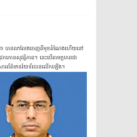
 ហា​ស៊ីណា បាន​លាលែង​ចេញពី​មុខតំណែង​ហើយ​នៅ​
ង​ជ្រកកោន​សុវត្ថិភាព​។ នេះ​បើតាម​ប្រភព​ជា
ារព័ត៌មាន​រ៉​យ​ទ័​រ​បានលើកឡើង​។​