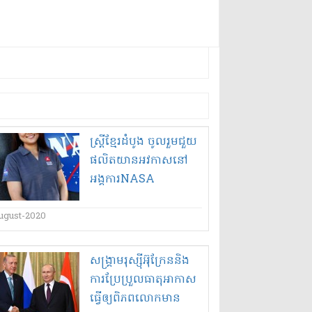
ស្ត្រី​ខ្មែរ​ដំបូង ចូលរួម​ជួយ​
ផលិត​យានអវកាស​នៅ​
អង្គការ​NASA
ugust-2020
សង្គ្រាមរុស្ស៊ីអ៊ុក្រែននិង
ការប្រែប្រួលធាតុអាកាស
ធ្វើឲ្យពិភពលោកមាន