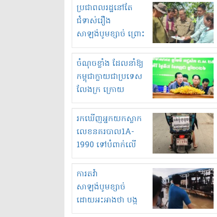
មួយចំនួនទៀត
ប្រជាពលរដ្ឋនៅតែ
កំពង់តែគុបគិតគ្នា
ជំទាស់រឿង
ធ្វើសកម្មភាពរកស៊ីនិង
សាឡង់បូមខ្សាច់ ព្រោះ
ស្តុកទំនិញគេចពន្ធ?
ខ្លាចបាក់ច្រាំងទៀត!
ចំណុចខ្លាំង ដែលនាំឱ្យ
កម្ពុជាក្លាយជាប្រទេស
លែងក្រ ក្រោយ
ឆ្នាំ២០៣០
រកឃើញអ្នកយកស្លាក
លេខនគរបាល1A-
1990 ទៅបំពាក់លើ
ម៉ូតូរបស់ខ្លួន ដាកផ្លាក
រត់ឌុបហើយ
ការតវ៉ា
សាឡង់បូមខ្សាច់
ដោយអះអាងថា បង្ក
បាក់ច្រាំងទន្លេ និង