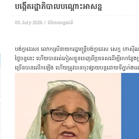
បង្កើត​រដ្ឋាភិបាលបណ្តោះអាសន្ន​
03-July-2026 / ព័ត៌មានអន្តរជាតិ
​បង់​ក្លា​ដេ​ស​៖ លោកស្រី​នាយករដ្ឋមន្ត្រី​បង់​ក្លា​ដេ​ស សេ​ក្ហ
ថ្ងៃ​ចន្ទ​នេះ ហើយ​បាន​រត់​ភៀសខ្លួន​ចេញពី​ប្រទេស​ដើម្បី​រក​កន្លែ
ច្រើន​បានលើកឡើង ហើយ​ត្រូវបាន​ចុះផ្សាយ​បន្ត​ដោយ​ទីភ្នាក់ងារស