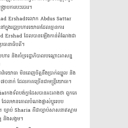
បង្ក្រាប​ការបះបោរ​។​
mmad Ershad៖​លោក Abdus Sattar
នុង​រដ្ឋប្រហារ​យោធា​ដែល​គ្មាន​ការ​
Ershad ដែល​បាន​ឡើងកាន់តំណែង​ជា​
រធានាធិបតី​។​
្រហារ និង​គាំទ្រ​រដ្ឋាភិបាលបណ្តោះអាសន្ន​
។
ា​រ៉ា​យោធា មិន​ពេញ​ចិត្តនឹង​ប្រាក់​ឈ្នួល និង​
០​នាក់ ដែល​ភាគច្រើន​ជា​មន្ត្រី​យោធា​។​
haria៖​កងទ័ព​បង់​ក្លា​ដែ​សបាន​អះអាងថា ពួកគេ​
ំនួន ដែលមាន​គោលបំណង​ផ្លាស់ប្តូរ​របប​
​។ ច្បាប់ Sharia គឺជា​ច្បាប់​សាសនា​ឥស្លាម
ច និង​សង្គម​។​