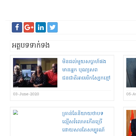
អត្ថបទទាក់ទង
មិន​ដល់​មួយ​សប្ដាហ៍​ផង
មាន​អ្នក បុណ្យសព​
ជនជាតិ​អាមេរិក​ស្បែក​ខ្មៅ​
ដែល​ស្លាប់​ដោយសារ​
នគរបាល​ស្បែក​ស​សម្លាប់​
03-June-2020
05-A
លោក George Floyd
ជាង​១០​លាន​ដុល្លារ​
គ្រាន់តែ​និយាយថា​បទ
អាមេរិក​
ល្មើស​រំលោភ​កើត​ច្រើ​
ដោយសារតែ​សម្បូរ​ណ៍​