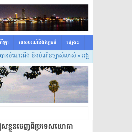
កីឡា
ទេសចរណ៏និងវប្បធម៌
ផ្សេង​ៗ
េះដឹង និងបំណិនច្បាស់លាស់
» អង្គការសង្គមស៊ីវិលជាច្រើន បានចេ
​ស​ភៀសខ្លួន​ចេញពី​ប្រទេស​យោធា​