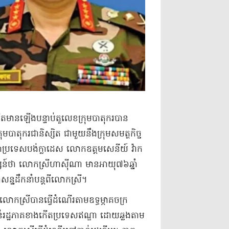
ានឡើង​បន្ទាប់​តួលេខ​ក្រុមបាតុករ​បាន​
មបាតុករ​ជា​និស្សិត ជាមួយនឹង​ក្រុម​សមត្ថកិច្ច​
្រទេស​បង់​ក្លា​ដេ​ស លោក​ឧ​ត្ត​ម​សេនីយ៍ វ៉ា​ក​
សន៍​ថា លោកស្រី​ហា​ស៊ីណា មាន​អាយុ​៧៦​ឆ្នាំ​
​ដឹកនាំ​បន្ត​ពី​លោកស្រី​។​
លោកស្រី​បានធ្វើ​ដំណើរ​តាម​ឧទ្ធម្ភាគចក្រ​
់​រដ្ឋ​ភាគ​ខាងកើត​ប្រទេស​ឥណ្ឌា ដោយ​ឆ្លងតាម​