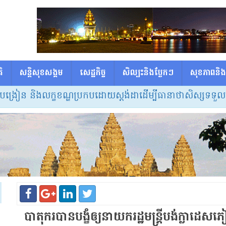
ិ
សន្តិសុខសង្គម
សេដ្ឋកិច្ច
សិល្បះនិងប្លែកៗ
សុខភាពនិង
ន និងលក្ខខណ្ឌប្រកបដោយស្តង់ដាដើម្បីធានាថាសិស្សទទួលបានចំណ
បាតុករ​បាន​បង្ខំ​ឲ្យ​នាយករដ្ឋមន្ត្រី​បង់​ក្លា​ដេ