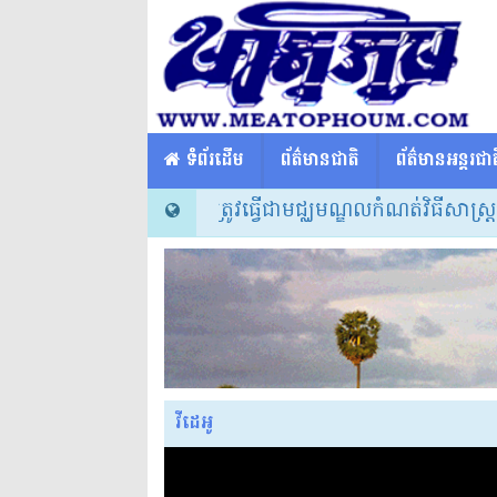
​​ ទំព័រដើម
ព័ត៌មានជាតិ
ព័ត៌មានអន្តរជាត
ធិបតី៖ សាលារៀនត្រូវធ្វើជាមជ្ឈមណ្ឌលកំណត់វិធីសាស្ត្របង្រៀ
វីដេអូ