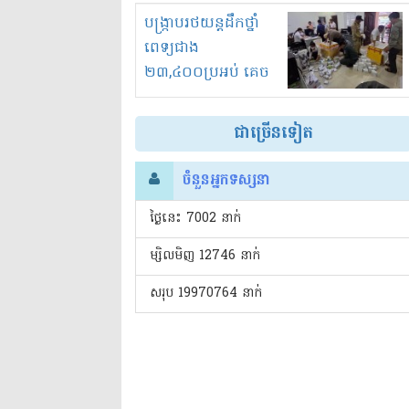
រំខានទាំងយប់ទាំងថ្ងៃ
បង្ក្រាបរថយន្តដឹកថ្នាំ
ពេទ្យជាង
២៣,៤០០ប្រអប់ គេច
ពន្ធនិងអត់ច្បាប់នាំ
ចូល!?
ជាច្រើនទៀត
ចំនួនអ្នកទស្សនា
ថ្ងៃនេះ​ 7002 នាក់
ម្សិលមិញ 12746 នាក់
សរុប 19970764 នាក់