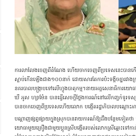
​ការលាលែង​ចេញពី​តំណែង ហើយ​ចាក​ចេញពី​ប្រទេស​នេះ​បាន​កើតម
ស្លាប់​កើនឡើង​ជាង​១០០​នាក់ ដោយសារតែ​ការប៉ះទង្គិច​គ្នា​រវាង​ក្រុ
នគរ​បាលប​ង្ក្រា​ប​ទៅលើ​ហ្វូង​បាតុកម្ម​។​​នាយអគ្គសេនាធិការ​យោធា​ប
ឃឺ អូស ហ្សា​ម៉ែន បានធ្វើ​សេចក្តីថ្លែងការណ៍​នៅលើ​កញ្ចក់់​ទូរទស្
បាន​ចាក​ចេញពី​ប្រទេស​ហើយ​លោក បង្កើត​រដ្ឋាភិបាលបណ្តោះអាសន្ន
​បណ្តាញ​ផ្សព្វផ្សាយ​ក្នុងស្រុក​បាន​រាយការណ៍​ឱ្យដឹង​បន្ថែមទៀតថា 
យោធា​មួយគ្រឿង​ជាមួយ​ប្អូនស្រី​បង្កើត​របស់លោក​ស្រី​ឆ្ពោះទៅកាន