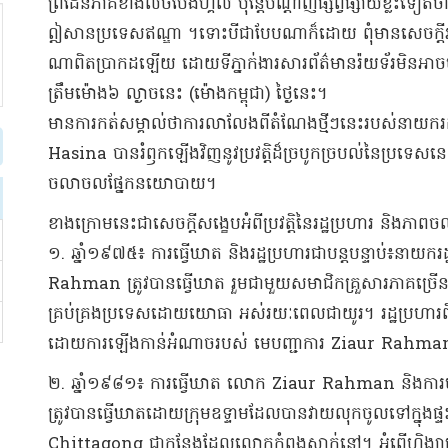
ព្រំដែន​ភាគ​ខាងលិច​ប៊ែ​ង​ហ្គ​ល់ ប៉ុន្តែ​បណ្តាញ​ផ្សព្វផ្សាយ​ខ្លះ​ទៀតថា
ឦសាន​ប្រទេស​ឥណ្ឌា ។​ទោះបីជា​បែបណាក៏ដោយ ពុំមាន​សេចក្តីរាយ
ណា​ពិតប្រាកដ​ឡើយ ដោយ​ទីភ្នាក់ងារសារព័ត៌មាន​រ៉​យ​ទ័​រ​មិនអា
ត្រឹម​ម៉ោង​៦ ល្ងាច​នេះ (​ម៉ោង​កម្ពុជា​) ថ្ងៃនេះ​។​
​មានការ​កត់សម្គាល់ថា​ការលាលែង​ពី​តំណែង​ថ្មីៗ​នេះ​របស់​នាយករដ្
Hasina បាន​រំឭក​ឡើងវិញ​នូវ​ប្រវត្តិ​ដ៏​ច្របូកច្របល់​នៃ​ប្រទ
ចលាចល​ផ្នែក​នយោបាយ​។​
​ខាងក្រោម​នេះ​ជា​សេចក្តី​សង្ខេប​អំពី​ប្រវត្តិ​នៃ​រដ្ឋប្រហារ និង​ភ
១. ឆ្នាំ​១៩៧៥៖ ការធ្វើឃាត និង​រដ្ឋប្រហារ​ជា​បន្តបន្ទាប់​៖​នាយ
Rahman ត្រូវបាន​ធ្វើឃាត រួមជាមួយ​សមាជិកគ្រួសា​រ​ភាគច្រើន​ន
គ្រប់គ្រង​ប្រទេស​ដោយ​យោធា អស់​រយៈពេល​ជា​យូរ​។ រដ្ឋប្រហារ​ពីរ​
ដោយ​ការឡើង​កាន់អំណាច​រប​ស់ មេបញ្ជាការ Ziaur Rahman នៅ​
២. ឆ្នាំ​១៩៨១៖ ការធ្វើឃាត លោក Ziaur Rahman និង​ការ
ត្រូវបាន​ធ្វើឃាត​ដោយ​ក្រុម​ឧទ្ទាម​ដែល​បាន​វាយលុក​ចូលទៅក្នុង​ផ្
Chittagong ជា​កន្លែង​ដែល​លោក​កំពុងស្នាក់នៅ​។ អំពើហិង្សា​នេះ​ត