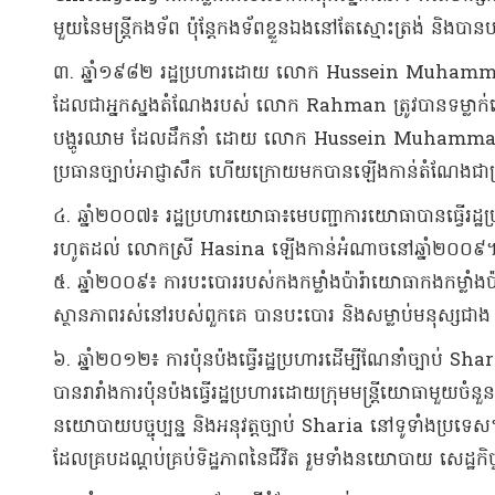
មួយ​នៃ​មន្ត្រី​កងទ័ព ប៉ុន្តែ​កងទ័ព​ខ្លួនឯង​នៅតែ​ស្មោះត្រង់ និង​បាន​
៣. ឆ្នាំ​១៩៨២ រដ្ឋប្រហារ​ដោយ លោក Hussein Muha
ដែលជា​អ្នក​ស្នង​តំណែង​របស់ លោក Rahman ត្រូវបាន​ទម្លាក់​នៅក្
បង្ហូរឈាម ដែល​ដឹកនាំ ដោយ លោក Hussein Muhammad 
ប្រធាន​ច្បាប់អាជ្ញាសឹក ហើយ​ក្រោយមក​បាន​ឡើងកាន់តំណែង​ជា​ប្
៤. ឆ្នាំ​២០០៧៖ រដ្ឋប្រហារ​យោធា​៖​មេបញ្ជាការ​យោធា​បានធ្វើ​រដ្ឋប
រហូតដល់ លោកស្រី Hasina ឡើងកាន់​អំណាច​នៅ​ឆ្នាំ​២០០៩​
៥. ឆ្នាំ​២០០៩៖ ការបះបោរ​របស់​កង​កម្លាំង​ប៉ា​រ៉ា​យោធា​​កងកម្លាំង​ប៉
ស្ថានភាព​រស់នៅ​របស់​ពួកគេ បាន​បះបោរ និង​សម្លាប់​មនុស្ស​ជាង ៧
៦. ឆ្នាំ​២០១២៖ ការប៉ុនប៉ង​ធ្វើ​រដ្ឋប្រហារ​ដើម្បី​ណែនាំ​ច្បាប់ S
បាន​រារាំង​ការប៉ុនប៉ង​ធ្វើ​រដ្ឋប្រហារ​ដោយ​ក្រុមមន្ត្រី​យោធា​មួយច
នយោបាយ​បច្ចុប្បន្ន និង​អនុវត្ត​ច្បាប់ Sharia នៅ​ទូទាំងប្រទេស
ដែល​គ្របដណ្តប់​គ្រប់​ទិដ្ឋភាព​នៃ​ជីវិត រួមទាំង​នយោបាយ សេដ្ឋកិច្