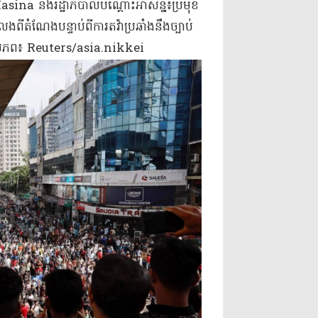
a និង​រដ្ឋាភិបាលបណ្តោះអាសន្ន​៖​ប្រមុខ​
ំណែង​បន្ទាប់ពី​ការតវ៉ា​ប្រឆាំងនឹង​ច្បាប់​
៕​ប្រភព​៖ Reuters/asia.nikkei