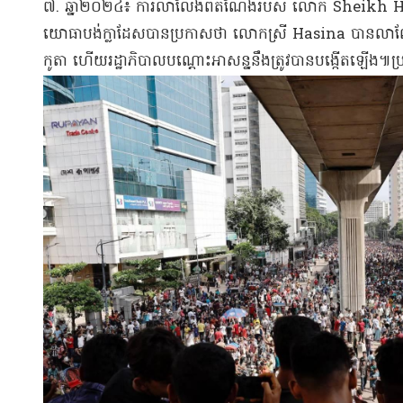
៧. ឆ្នាំ​២០២៤៖ ការលាលែង​ពី​តំណែង​របស់ លោក Sheikh Hasin
យោធា​បង់​ក្លា​ដែ​ស​បានប្រកាសថា លោកស្រី Hasina បាន​លាលែង​ពី​ត
កូតា ហើយ​រដ្ឋាភិបាលបណ្តោះអាសន្ន​នឹង​ត្រូវបាន​បង្កើតឡើង​