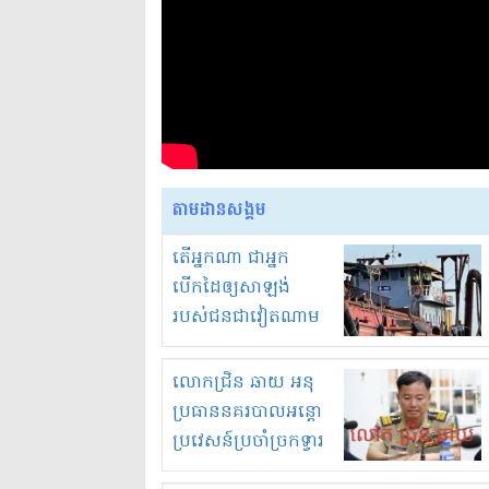
តាមដានសង្គម
តើអ្នកណា ជាអ្នក
បើកដៃឲ្យសាឡង់
របស់ជនជាវៀតណាម
ចូល មកខុស
ច្បាប់លួចបូមខ្សាច់នៅ
លោកជ្រិន ឆាយ អនុ
ក្នុងប្រទេសកម្ពុជា
ប្រធាននគរបាលអន្តោ
ប្រវេសន៍ប្រចាំច្រកទ្វារ
ព្រំដែនភ្នំឌិន និងឈ្មួញ