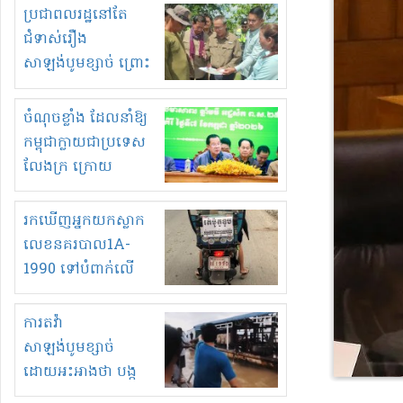
មួយចំនួនទៀត
ប្រជាពលរដ្ឋនៅតែ
កំពង់តែគុបគិតគ្នា
ជំទាស់រឿង
ធ្វើសកម្មភាពរកស៊ីនិង
សាឡង់បូមខ្សាច់ ព្រោះ
ស្តុកទំនិញគេចពន្ធ?
ខ្លាចបាក់ច្រាំងទៀត!
ចំណុចខ្លាំង ដែលនាំឱ្យ
កម្ពុជាក្លាយជាប្រទេស
លែងក្រ ក្រោយ
ឆ្នាំ២០៣០
រកឃើញអ្នកយកស្លាក
លេខនគរបាល1A-
1990 ទៅបំពាក់លើ
ម៉ូតូរបស់ខ្លួន ដាកផ្លាក
រត់ឌុបហើយ
ការតវ៉ា
សាឡង់បូមខ្សាច់
ដោយអះអាងថា បង្ក
បាក់ច្រាំងទន្លេ និង