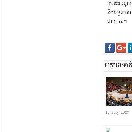
បានគេទទួលស្គ
នឹង​ទទួលយក​
លោក​ទេ​៕
អត្ថបទទា
19-July-2023