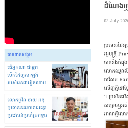
ដំណែង​ឬ​
03-July-2026 
​ប្រទេស​ថៃ​៖​
រដ្ឋមន្ត្រី 
តាមដានសង្គម
បាននិងកំពុង​ដ
តើអ្នកណា ជាអ្នក
លោក​ឈួន​លិ​ក
បើកដៃឲ្យសាឡង់
កាសែត Bangk
របស់ជនជាវៀតណាម
លើ​ញត្តិ​នៅ​ថ
ចូល មកខុស
។ ប្រសិនបើ​សំ
ច្បាប់លួចបូមខ្សាច់នៅ
លោកជ្រិន ឆាយ អនុ
សម្រេច​ឬ​អត់​
ក្នុងប្រទេសកម្ពុជា
ប្រធាននគរបាលអន្តោ
អាណត្តិ​លោក 
ប្រវេសន៍ប្រចាំច្រកទ្វារ
ព្រំដែនភ្នំឌិន និងឈ្មួញ