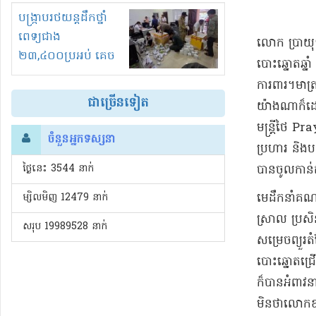
រំខានទាំងយប់ទាំងថ្ងៃ
បង្ក្រាបរថយន្តដឹកថ្នាំ
ពេទ្យជាង
លោក ប្រា​យុទ្
២៣,៤០០ប្រអប់ គេច
បោះឆ្នោត​ឆ្
ពន្ធនិងអត់ច្បាប់នាំ
ការពារ។​​មាត្
ចូល!?
ជាច្រើនទៀត
យ៉ាងណា​ក៏ដោយ
មន្ត្រី​ថៃ P
ចំនួនអ្នកទស្សនា
ប្រហារ និង​ប
ថ្ងៃនេះ​ 3544 នាក់
បាន​ចូលកាន់​
ម្សិលមិញ 12479 នាក់
​មេដឹកនាំ​គ
ស្រាល ប្រសិ
សរុប 19989528 នាក់
សម្រេច​ព្យួរ​
បោះឆ្នោត​ជ្រើ
ក៏បាន​អំពាវន
មិន​ថា​លោក​ឧ