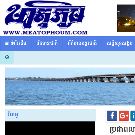
​​ ទំព័រដើម
ព័ត៌មានជាតិ
ព័ត៌មានអន្តរជាតិ
សន្តិសុខសង្គម
វីដេអូ
ប្រជាពលរដ្ឋ