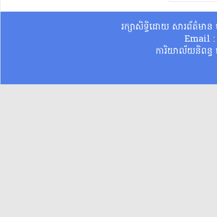
រក្សាសិទ្ធិដោយ សារព័ត៌មា
Email 
ការិយាល័យនិពន្ធ