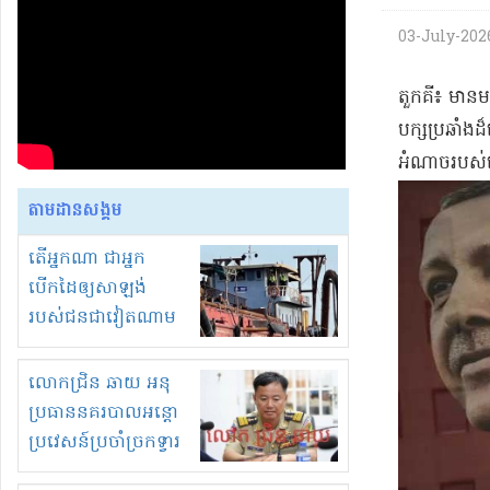
03-July-2026 
​តួ​ក​គី​៖ មា
បក្សប្រឆាំង​
អំណាច​របស់ល
តាមដានសង្គម
តើអ្នកណា ជាអ្នក
បើកដៃឲ្យសាឡង់
របស់ជនជាវៀតណាម
ចូល មកខុស
ច្បាប់លួចបូមខ្សាច់នៅ
លោកជ្រិន ឆាយ អនុ
ក្នុងប្រទេសកម្ពុជា
ប្រធាននគរបាលអន្តោ
ប្រវេសន៍ប្រចាំច្រកទ្វារ
ព្រំដែនភ្នំឌិន និងឈ្មួញ