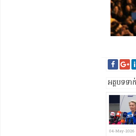
អត្ថបទទា
04-May-2026