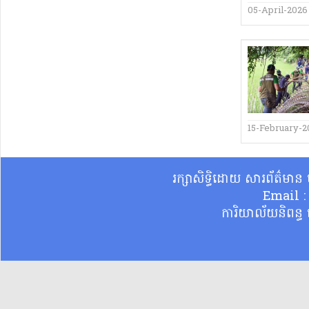
05-April-2026
15-February-2
រក្សាសិទ្ធិដោយ សារព័ត៌មា
Email 
ការិយាល័យនិពន្ធ