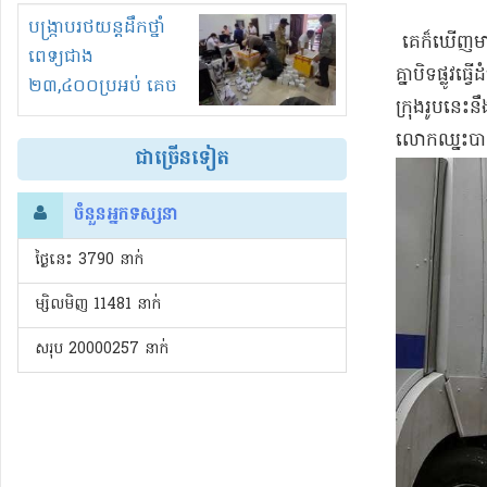
រំខានទាំងយប់ទាំងថ្ងៃ
បង្ក្រាបរថយន្តដឹកថ្នាំ
គេ​ក៏​ឃើញ​មាន
ពេទ្យជាង
គ្នា​បិទផ្លូ
២៣,៤០០ប្រអប់ គេច
ក្រុង​រូបនេះ​
ពន្ធនិងអត់ច្បាប់នាំ
លោក​ឈ្នះ​បា
ចូល!?
ជាច្រើនទៀត
ចំនួនអ្នកទស្សនា
ថ្ងៃនេះ​ 3790 នាក់
ម្សិលមិញ 11481 នាក់
សរុប 20000257 នាក់