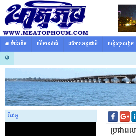
​​ ទំព័រដើម
ព័ត៌មានជាតិ
ព័ត៌មានអន្តរជាតិ
សន្តិសុខសង្គម
វីដេអូ
ប្រជាពលរដ្