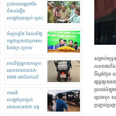
មួយចំនួនទៀត
ប្រជាពលរដ្ឋនៅតែ
កំពង់តែគុបគិតគ្នា
ជំទាស់រឿង
ធ្វើសកម្មភាពរកស៊ីនិង
សាឡង់បូមខ្សាច់ ព្រោះ
ស្តុកទំនិញគេចពន្ធ?
ខ្លាចបាក់ច្រាំងទៀត!
ចំណុចខ្លាំង ដែលនាំឱ្យ
កម្ពុជាក្លាយជាប្រទេស
លែងក្រ ក្រោយ
ឆ្នាំ២០៣០
​សម្រាប់​យុទ
រកឃើញអ្នកយកស្លាក
ភាគ​ខាងកើត​ប្
លេខនគរបាល1A-
អ៊ី​ស្តង់​ប
1990 ទៅបំពាក់លើ
ផ្សព្វផ្សាយ​
ម៉ូតូរបស់ខ្លួន ដាកផ្លាក
ច្របល់​អំឡុង
រត់ឌុបហើយ
ការតវ៉ា
គ្រោងទុក ខណៈ​
សាឡង់បូមខ្សាច់
ប្រញាប់ប្រញាល
ដោយអះអាងថា បង្ក
បាក់ច្រាំងទន្លេ និង