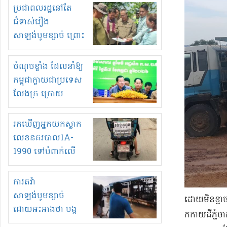
មួយចំនួនទៀត
ប្រជាពលរដ្ឋនៅតែ
កំពង់តែគុបគិតគ្នា
ជំទាស់រឿង
ធ្វើសកម្មភាពរកស៊ីនិង
សាឡង់បូមខ្សាច់ ព្រោះ
ស្តុកទំនិញគេចពន្ធ?
ខ្លាចបាក់ច្រាំងទៀត!
ចំណុចខ្លាំង ដែលនាំឱ្យ
កម្ពុជាក្លាយជាប្រទេស
លែងក្រ ក្រោយ
ឆ្នាំ២០៣០
រកឃើញអ្នកយកស្លាក
លេខនគរបាល1A-
1990 ទៅបំពាក់លើ
ម៉ូតូរបស់ខ្លួន ដាកផ្លាក
រត់ឌុបហើយ
ការតវ៉ា
សាឡង់បូមខ្សាច់
​ដោយ​មិន​ខ្លា
ដោយអះអាងថា បង្ក
កកាយ​ដីភ្នំ​ចាក
បាក់ច្រាំងទន្លេ និង