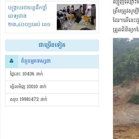
ឈ្មួញ​ឈ្មោះ​ង
រំខានទាំងយប់ទាំងថ្ងៃ
បង្ក្រាបរថយន្តដឹកថ្នាំ
ត្រឹមត្រូវ​សូម
ពេទ្យជាង
ដែរ​។​តើ​នេះ​ដ
២៣,៤០០ប្រអប់ គេច
ត្រួតពិនិត្យ​ក
ពន្ធនិងអត់ច្បាប់នាំ
ចូល!?
ជាច្រើនទៀត
ចំនួនអ្នកទស្សនា
ថ្ងៃនេះ​ 10436 នាក់
ម្សិលមិញ 10010 នាក់
សរុប 19981472 នាក់