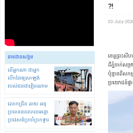
?!
03-July-2026 
​ខេត្ត​ព្រះសីហ
តាមដានសង្គម
ដីភ្នំ​ចាក់សម
តើអ្នកណា ជាអ្នក
ប៉ុន្មាន​ពី​សក
បើកដៃឲ្យសាឡង់
ប្រយោជន៍​ផ្ទាល
របស់ជនជាវៀតណាម
ចូល មកខុស
ច្បាប់លួចបូមខ្សាច់នៅ
លោកជ្រិន ឆាយ អនុ
ក្នុងប្រទេសកម្ពុជា
ប្រធាននគរបាលអន្តោ
ប្រវេសន៍ប្រចាំច្រកទ្វារ
ព្រំដែនភ្នំឌិន និងឈ្មួញ