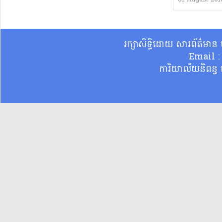
រក្សាសិទ្ធិដោយ សារព័ត៌មា
Email 
ការិយាល័យនិពន្ធ