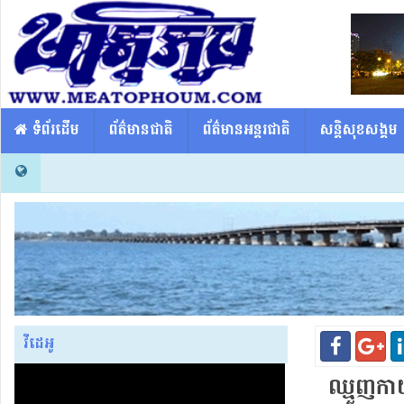
​​ ទំព័រដើម
ព័ត៌មានជាតិ
ព័ត៌មានអន្តរជាតិ
សន្តិសុខសង្គម
វីដេអូ
ឈ្មួញ​កាយ