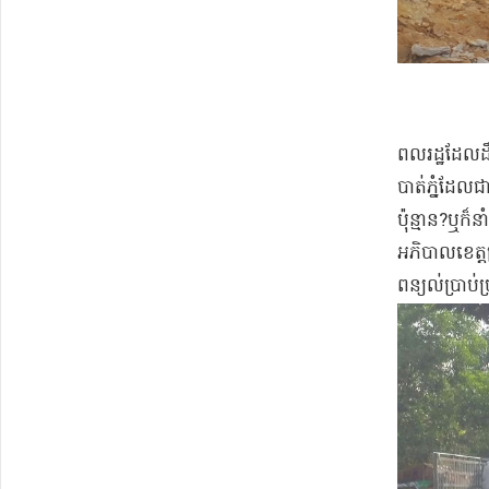
ពលរដ្ឋ​ដែល​ដឹង
បាត់​ភ្នំ​ដែល
ប៉ុន្មាន​?​ឬក៏
អភិបាលខេត្ត​ព
ពន្យល់​ប្រាប់​