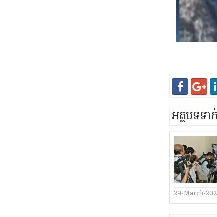
អត្ថបទទា
29-March-202