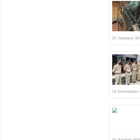
15-January-20
14-December-
01-August-201