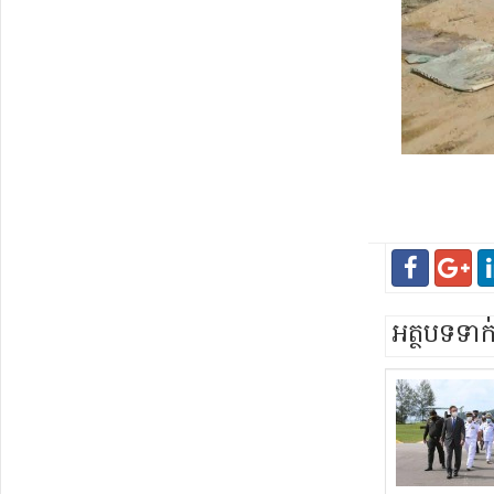
អត្ថបទទា