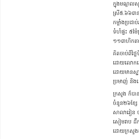
ក្នុងមណ្ឌលស
ស្រី៥.៦៦៣ន
កម្លាំងប្រដា
ទំហំផ្ទះ ៥ម
១១៣ហិកត
គិតចាប់ពីថ្
ដោយលោកទេសរដ
ដោយមានស្នាក់
ប្រមាញ់ និ
ក្រសួង ក៏បា
ចំនួន២៦ខ្សែ 
សាលារៀន ចាប
សៀមរាប ដឹកន
ដោយក្រសួងឧស