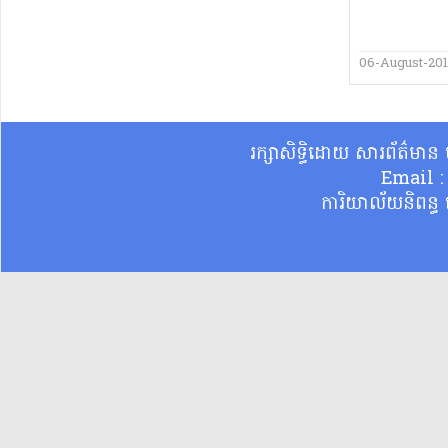
06-August-20
រក្សាសិទ្ធិដោយ សារព័ត៌មា
Email 
ការិយាល័យនិពន្ធ