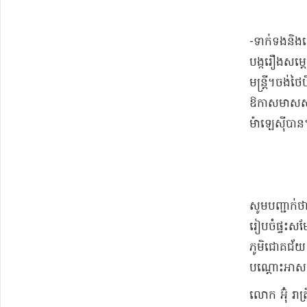
-ទាក់ទងនិងធ
បង្ករឿងសម្តេច
មន្ត្រី។ចង់ថ
ឱកាសមាសសម្
ម៉ាឡេស៊ីបា
សូមបញ្ជាក់ថ
រៀប​ចំផ្ទះស
ភូមិជោគជ័យ 
បណ្តោះអាសន
លោក អ៊ុំ រា