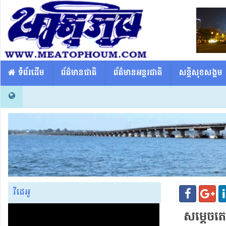
​​ ទំព័រដើម
ព័ត៌មានជាតិ
ព័ត៌មានអន្តរជាតិ
សន្តិសុខសង្គម
វីដេអូ
សម្តេចត