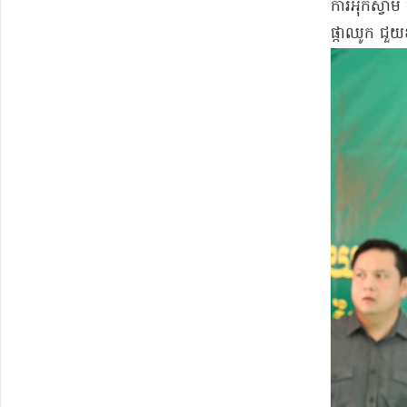
ការអុកស្វាម 
ផ្កាឈូក ជួ