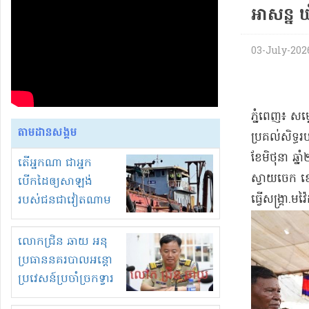
អាសន្ន ឃុ
03-July-2026
ភ្នំពេញ៖ សម
តាមដានសង្គម
ប្រគល់សិទ្ធរ
ខែមិថុនា ឆ្
តើអ្នកណា ជាអ្នក
ស្វាយចេក ខេ
បើកដៃឲ្យសាឡង់
ធ្វើសង្គ្រា
របស់ជនជាវៀតណាម
ចូល មកខុស
ច្បាប់លួចបូមខ្សាច់នៅ
លោកជ្រិន ឆាយ អនុ
ក្នុងប្រទេសកម្ពុជា
ប្រធាននគរបាលអន្តោ
ប្រវេសន៍ប្រចាំច្រកទ្វារ
ព្រំដែនភ្នំឌិន និងឈ្មួញ