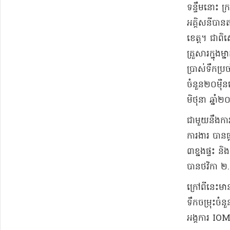
ទន្ទឹមនោះ ក
អគ្គិសនីបាន
ខេត្ត។ ជាពិ
គ្រួសារក្នុងម
ប្រាស់ទឹក​ប
ចំនួន២០ម៉ឺន
មិថុនា ឆ្នា
ជាមួយនឹងការរ
ការងារ បាន
៣ខ្នងផ្ទះ ន
បានថវិកា ២.
ក្រៅពីនេះមា
ទឹកចម្រុះចំ
អង្គការ IOM 