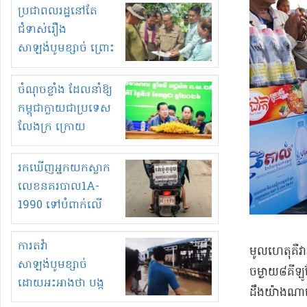
មួយចំនួនទៀត
ប្រជាពលរដ្ឋនៅតែ
កំពង់តែគុបគិតគ្នា
ជំទាស់រឿង
ធ្វើសកម្មភាពរកស៊ីនិង
សាឡង់បូមខ្សាច់ ព្រោះ
ស្តុកទំនិញគេចពន្ធ?
ខ្លាចបាក់ច្រាំងទៀត!
ចំណុចខ្លាំង ដែលនាំឱ្យ
កម្ពុជាក្លាយជាប្រទេស
លែងក្រ ក្រោយ
ឆ្នាំ២០៣០
រកឃើញអ្នកយកស្លាក
លេខនគរបាល1A-
1990 ទៅបំពាក់លើ
ម៉ូតូរបស់ខ្លួន ដាកផ្លាក
រត់ឌុបហើយ
ការតវ៉ា
មូលហេតុគឺវា
សាឡង់បូមខ្សាច់
ចម្ងាយ៨គីឡូ
ដោយអះអាងថា បង្ក
ដឹងយ៉ាងណា
បាក់ច្រាំងទន្លេ និង