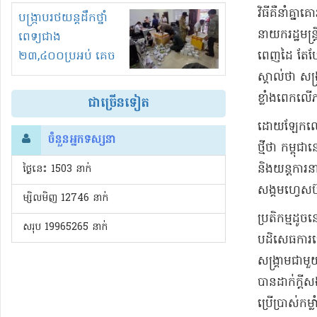
វិធីគឺនាំគ
រំខានទាំងយប់ទាំងថ្ងៃ
បង្ក្រាបរថយន្តដឹកថ្នាំ
នាយករដ្ឋមន
ពេទ្យជាង
ពេញដៃ តែបែរ
២៣,៤០០ប្រអប់ គេច
ពន្ធនិងអត់ច្បាប់នាំ
ស្គាល់ថា ស
ចូល!?
ខ្លាំងពេកល
ជាច្រើនទៀត
ដោយឡែកលោក ទ
ចំនួនអ្នកទស្សនា
ថ្មីថា កម្ពុ
និងយន្តការ
ថ្ងៃនេះ​ 1503 នាក់
សង្គមហ្វេសប
ម្សិលមិញ 12746 នាក់
ប្រតិកម្មដ
សរុប 19965265 នាក់
បដិសេធការប្រ
សង្គ្រាមជាម
បានដាក់ក្តី
ប្រើប្រាស់កម្