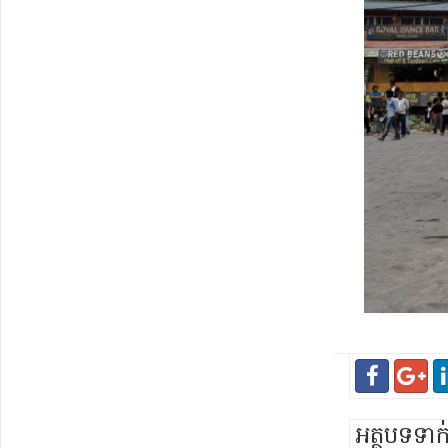
អត្ថបទទា