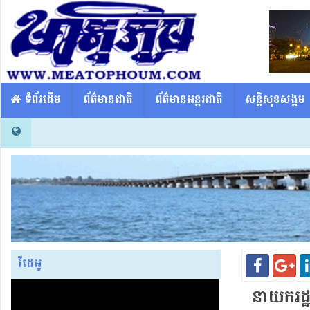
​​ ទំព័រដើម
ព័ត៌មានជាតិ
ព័ត៌មានអន្តរជាតិ
សន្តិសុខសង្គម
វីដេអូ
នាយករដ្