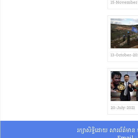
15-November
13-October-20
20-July-2021
រក្សាសិទ្ធិដោយ សារព័ត៌មា