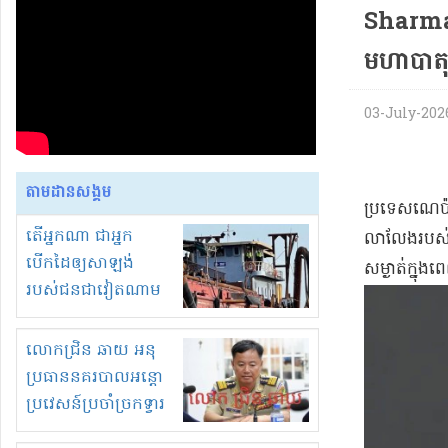
Sharma
មហាបាតុ
03-July-2026 
តាមដានសង្គម
ប្រទេសណេប៉ា
តើអ្នកណា ជាអ្នក
លាលែងរបស់នាយ
បើកដៃឲ្យសាឡង់
សម្ងាត់ក្នុ
របស់ជនជាវៀតណាម
ចូល មកខុស
ច្បាប់លួចបូមខ្សាច់នៅ
លោកជ្រិន ឆាយ អនុ
ក្នុងប្រទេសកម្ពុជា
ប្រធាននគរបាលអន្តោ
ប្រវេសន៍ប្រចាំច្រកទ្វារ
ព្រំដែនភ្នំឌិន និងឈ្មួញ