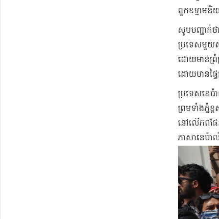
ពួក​ឧទ្ទាម​ន
សូមបញ្ជាក់ថ
ប្រទេសមួយស្
ដោយមានព្រំ
ដោយមានផ្ទ
ប្រទេសនេប៉ាល
ព្រមទាំងភ្ន
នៅលើភពផែនដ
ភាសានេប៉ាល់ជ