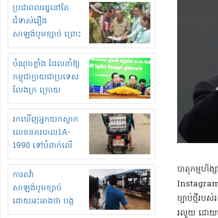
មួយចំនួនទៀត
ប្រជាពលរដ្ឋនៅតែ
កំពង់តែគុបគិតគ្នា
ជំទាស់រឿង
ធ្វើសកម្មភាពរកស៊ីនិង
សាឡង់បូមខ្សាច់ ព្រោះ
ស្តុកទំនិញគេចពន្ធ?
ខ្លាចបាក់ច្រាំងទៀត!
ចំណុចខ្លាំង ដែលនាំឱ្យ
កម្ពុជាក្លាយជាប្រទេស
លែងក្រ ក្រោយ
ឆ្នាំ២០៣០
រកឃើញអ្នកយកស្លាក
លេខនគរបាល1A-
1990 ទៅបំពាក់លើ
ម៉ូតូរបស់ខ្លួន ដាកផ្លាក
បាតុកម្មហិង្
រត់ឌុបហើយ
ការតវ៉ា
Instagram
សាឡង់បូមខ្សាច់
ច្បាប់ថ្មីរប
ដោយអះអាងថា បង្ក
រលួយ ដោយចោ
បាក់ច្រាំងទន្លេ និង