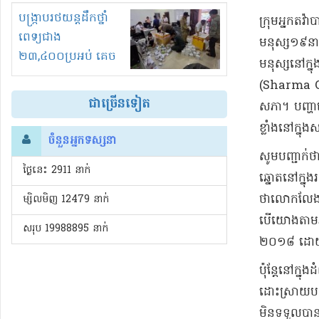
រំខានទាំងយប់ទាំងថ្ងៃ
បង្ក្រាបរថយន្តដឹកថ្នាំ
ក្រុមអ្នកតវ
ពេទ្យជាង
មនុស្ស១៩នាក
២៣,៤០០ប្រអប់ គេច
មនុស្សនៅក្ន
ពន្ធនិងអត់ច្បាប់នាំ
(Sharma Oli) 
ចូល!?
ជាច្រើនទៀត
សភា​។ បញ្ហា​នេះ
ខ្លាំង​នៅ​ក្នុង
ចំនួនអ្នកទស្សនា
​សូមបញ្ជាក
ថ្ងៃនេះ​ 2911 នាក់
ឆ្នោត​នៅ​ក្ន
ថា​លោក​លែង​ទទួ
ម្សិលមិញ 12479 នាក់
បើ​យោង​តាម​អ្ន
សរុប 19988895 នាក់
២០១៨​ ដោយ​សា
ប៉ុន្តែ​​​នៅ​
ដោះ​ស្រាយ​បញ្ហ
មិន​ទទួល​បាន​