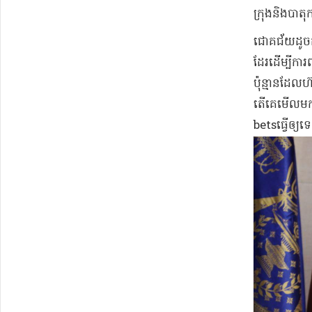
ក្រុង​និង​បាត
ជោគជ័យ​ដូច​ក
ដែរ​ដើម្បី​កា
ប៉ុន្មាន​ដែល​
តើ​គេ​មើល​មក​
bets​ធ្វើ​ឲ្