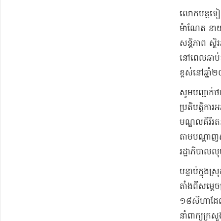
​លោក​បន្តទៀត
ម៉ា​ណែ​ត នាយក
សន្តិភាព ស្ថ
នៅពេល​ឆាប់ៗ​
ខ្ពស់​នៅ​ឆ្នា
សូមបញ្ជាក់ថា
ប្រតិបត្តិការ
មណ្ឌល​គី​រី​រ
តាម​បណ្តាញ​សង្
រដ្ឋាភិបាល
បន្ទាប់​ក្នុង
តាំងពីសម្តេច
១៨​សីហា​ដែលថ
នាំពាក្យ​ក្រស