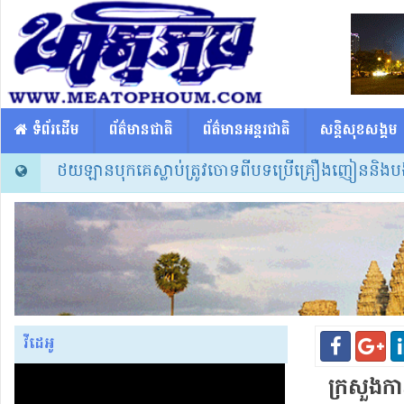
​​ ទំព័រដើម
ព័ត៌មានជាតិ
ព័ត៌មានអន្តរជាតិ
សន្តិសុខសង្គម
រោះតែថយឡានបុកគេស្លាប់ត្រូវចោទពីបទប្រើគ្រឿងញៀននិងបង្កគ្រោះថ្ន
វីដេអូ
ក្រសួងការ