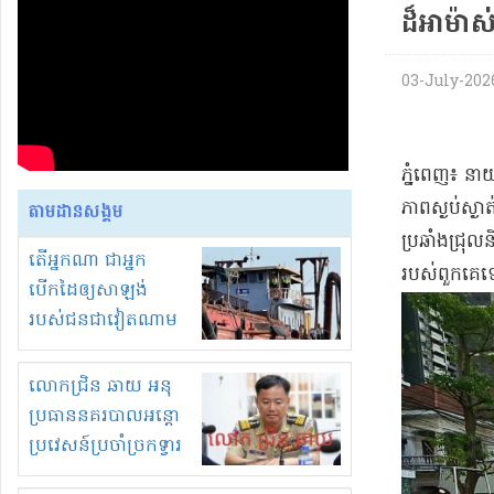
ដ៏​អាម៉ាស
03-July-2026 
​ភ្នំពេញ​៖ នា
ភាពស្ងប់ស្ងាត
តាមដានសង្គម
ប្រឆាំង​ជ្រ
តើអ្នកណា ជាអ្នក
របស់​ពួកគេ​
បើកដៃឲ្យសាឡង់
របស់ជនជាវៀតណាម
ចូល មកខុស
ច្បាប់លួចបូមខ្សាច់នៅ
លោកជ្រិន ឆាយ អនុ
ក្នុងប្រទេសកម្ពុជា
ប្រធាននគរបាលអន្តោ
ប្រវេសន៍ប្រចាំច្រកទ្វារ
ព្រំដែនភ្នំឌិន និងឈ្មួញ