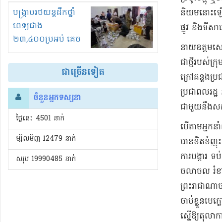
រំខានទាំងយប់ទាំងថ្ងៃ
បង្ក្រាបរថយន្តដឹកថ្នាំ
និយម​នោះឡើយ​
ពេទ្យជាង
ផ្លូវ និង​ទីស
២៣,៤០០ប្រអប់ គេច
​នាយ​ឧ​ត្ត​ម​
ពន្ធនិងអត់ច្បាប់នាំ
ជាថ្មី​របស់​ក្
ចូល!?
ជាច្រើនទៀត
ក្រៅ​គន្លង​ប្
ប្រជាពលរដ្ឋ 
ចំនួនអ្នកទស្សនា
ជាមួយនឹង​សកម
ថ្ងៃនេះ​ 4501 នាក់
​បើតាម​អ្នកន
ម្សិលមិញ 12479 នាក់
បាន​ខិតខំ​ញុ
ការ​បង្ការ ទប
សរុប 19990485 នាក់
ចលាចល រំខាន​
ព្រះរាជាណាចក្
ចាប់ខ្លួន​មេ
ស្នើឱ្យ​តុលាការ