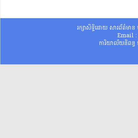
រក្សាសិទ្ធិដោយ សារព័ត៌មា
Email 
ការិយាល័យនិពន្ធ