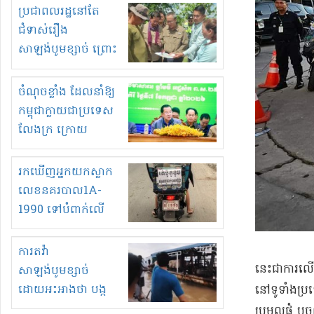
មួយចំនួនទៀត
ប្រជាពលរដ្ឋនៅតែ
កំពង់តែគុបគិតគ្នា
ជំទាស់រឿង
ធ្វើសកម្មភាពរកស៊ីនិង
សាឡង់បូមខ្សាច់ ព្រោះ
ស្តុកទំនិញគេចពន្ធ?
ខ្លាចបាក់ច្រាំងទៀត!
ចំណុចខ្លាំង ដែលនាំឱ្យ
កម្ពុជាក្លាយជាប្រទេស
លែងក្រ ក្រោយ
ឆ្នាំ២០៣០
រកឃើញអ្នកយកស្លាក
លេខនគរបាល1A-
1990 ទៅបំពាក់លើ
ម៉ូតូរបស់ខ្លួន ដាកផ្លាក
រត់ឌុបហើយ
ការតវ៉ា
​នេះ​ជាការ​លើ
សាឡង់បូមខ្សាច់
ដោយអះអាងថា បង្ក
នៅ​ទូទាំងប្រទ
បាក់ច្រាំងទន្លេ និង
ប្រមូលផ្តុំ ឬ