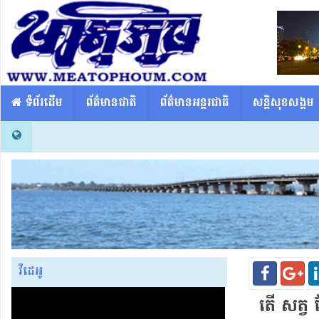
​​ ទំព័រដើម
ព័ត៌មានជាតិ
ព័ត៌មានអន្តរជាតិ
សន្តិសុខសង្គម
វីដេអូ
តើ សត្វ ថ