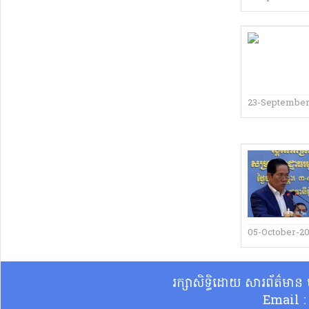
23-September
05-October-2
រក្សាសិទ្ធិដោយ សារព័ត៌មា
Email 