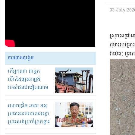
03-July-2026 
​ស្រុក​ពេ​ជ្
កុមារ​រងគ្រោ
រ៉ា​ប៉េ​ត​( អូរ
តាមដានសង្គម
តើអ្នកណា ជាអ្នក
បើកដៃឲ្យសាឡង់
របស់ជនជាវៀតណាម
ចូល មកខុស
ច្បាប់លួចបូមខ្សាច់នៅ
លោកជ្រិន ឆាយ អនុ
ក្នុងប្រទេសកម្ពុជា
ប្រធាននគរបាលអន្តោ
ប្រវេសន៍ប្រចាំច្រកទ្វារ
ព្រំដែនភ្នំឌិន និងឈ្មួញ