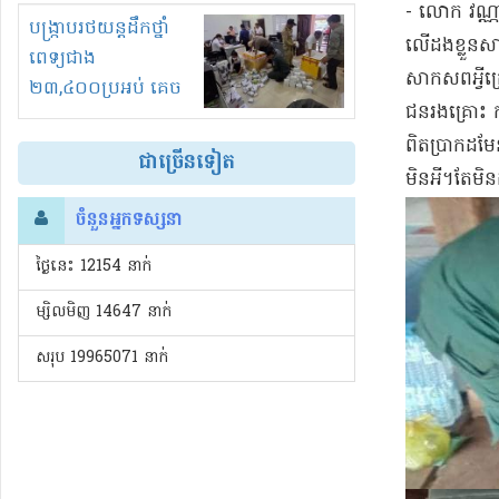
- លោក វណ្ណា 
រំខានទាំងយប់ទាំងថ្ងៃ
បង្ក្រាបរថយន្តដឹកថ្នាំ
លើ​ដងខ្លួន​ស
ពេទ្យជាង
សាកសព​អ្វី​
២៣,៤០០ប្រអប់ គេច
ជនរងគ្រោះ កម
ពន្ធនិងអត់ច្បាប់នាំ
ពិតប្រាកដ​មែន​
ចូល!?
ជាច្រើនទៀត
មិន​អី​។​តែ​មិន
ចំនួនអ្នកទស្សនា
ថ្ងៃនេះ​ 12154 នាក់
ម្សិលមិញ 14647 នាក់
សរុប 19965071 នាក់