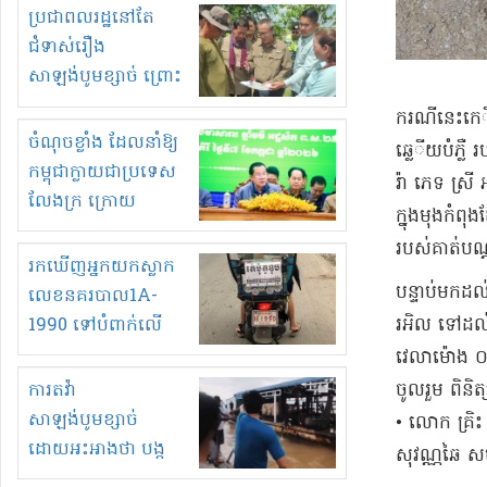
មួយចំនួនទៀត
ប្រជាពលរដ្ឋនៅតែ
កំពង់តែគុបគិតគ្នា
ជំទាស់រឿង
ធ្វើសកម្មភាពរកស៊ីនិង
សាឡង់បូមខ្សាច់ ព្រោះ
ស្តុកទំនិញគេចពន្ធ?
ខ្លាចបាក់ច្រាំងទៀត!
ករណីនេះ​កេ​
ចំណុចខ្លាំង ដែលនាំឱ្យ
ឆ្លេ​ី​យ​បំភ្
កម្ពុជាក្លាយជាប្រទេស
រ៉ា ភេទ ស្រី
លែងក្រ ក្រោយ
ក្នុង​មុង​កំព
ឆ្នាំ២០៣០
របស់គាត់​បណ្ដ
រកឃើញអ្នកយកស្លាក
​បន្ទាប់​មកដល
លេខនគរបាល1A-
រអិល ទៅដល់​ពា
1990 ទៅបំពាក់លើ
ម៉ូតូរបស់ខ្លួន ដាកផ្លាក
វេលា​ម៉ោង ០៥
រត់ឌុបហើយ
ចូលរួម ពិនិត្យ
ការតវ៉ា
សាឡង់បូមខ្សាច់
• លោក គ្រិះ 
ដោយអះអាងថា បង្ក
សុវណ្ណ​ឆៃ សម
បាក់ច្រាំងទន្លេ និង