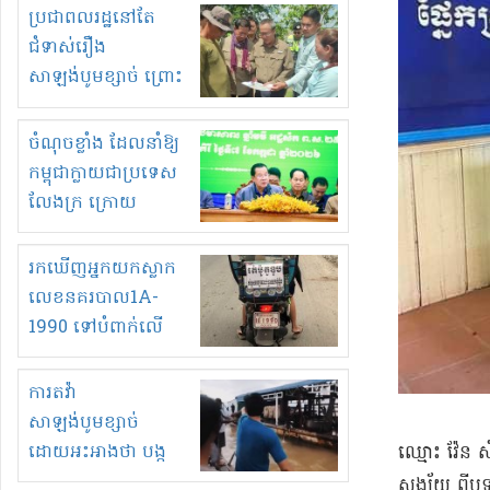
មួយចំនួនទៀត
ប្រជាពលរដ្ឋនៅតែ
កំពង់តែគុបគិតគ្នា
ជំទាស់រឿង
ធ្វើសកម្មភាពរកស៊ីនិង
សាឡង់បូមខ្សាច់ ព្រោះ
ស្តុកទំនិញគេចពន្ធ?
ខ្លាចបាក់ច្រាំងទៀត!
ចំណុចខ្លាំង ដែលនាំឱ្យ
កម្ពុជាក្លាយជាប្រទេស
លែងក្រ ក្រោយ
ឆ្នាំ២០៣០
រកឃើញអ្នកយកស្លាក
លេខនគរបាល1A-
1990 ទៅបំពាក់លើ
ម៉ូតូរបស់ខ្លួន ដាកផ្លាក
រត់ឌុបហើយ
ការតវ៉ា
សាឡង់បូមខ្សាច់
ដោយអះអាងថា បង្ក
ឈ្មោះ វ៉ែន ស
បាក់ច្រាំងទន្លេ និង
សង្ស័យ ពីបទ​