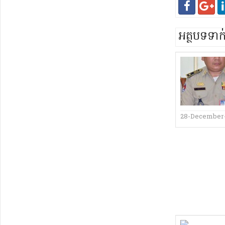
អត្ថបទទា
28-December