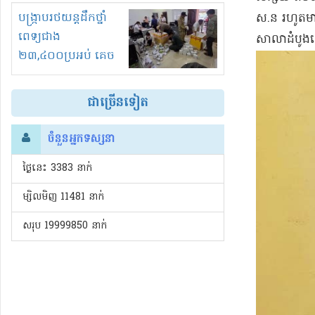
រំខានទាំងយប់ទាំងថ្ងៃ
បង្ក្រាបរថយន្តដឹកថ្នាំ
ស​.​ន រហូត​មា
ពេទ្យជាង
សាលាដំបូង​ខេត
២៣,៤០០ប្រអប់ គេច
ពន្ធនិងអត់ច្បាប់នាំ
ចូល!?
ជាច្រើនទៀត
ចំនួនអ្នកទស្សនា
ថ្ងៃនេះ​ 3383 នាក់
ម្សិលមិញ 11481 នាក់
សរុប 19999850 នាក់