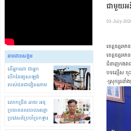
ជាមួយ​អន
03-July-2026 
​ខេត្ត​ឧ​ត្ត​
ខេត្ត​ឧ​ត្ត​រ
តាមដានសង្គម
ជំនាញ​កងរាជអ
តើអ្នកណា ជាអ្នក
បទល្មើស ចុះ​
បើកដៃឲ្យសាឡង់
-​ស្រុក​ត្រពា
របស់ជនជាវៀតណាម
ចូល មកខុស
ច្បាប់លួចបូមខ្សាច់នៅ
លោកជ្រិន ឆាយ អនុ
ក្នុងប្រទេសកម្ពុជា
ប្រធាននគរបាលអន្តោ
ប្រវេសន៍ប្រចាំច្រកទ្វារ
ព្រំដែនភ្នំឌិន និងឈ្មួញ