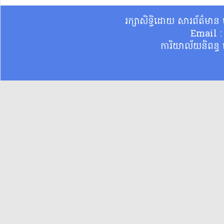
រក្សាសិទ្ធិដោយ សារព័ត៌មា
Email 
ការិយាល័យនិពន្ធ