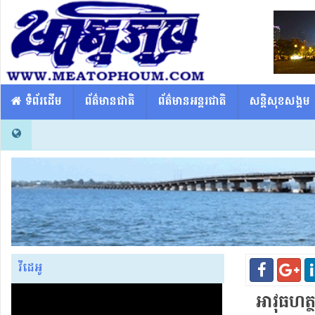
​​ ទំព័រដើម
ព័ត៌មានជាតិ
ព័ត៌មានអន្តរជាតិ
សន្តិសុខសង្គម
វីដេអូ
អាវុធហត្ថ