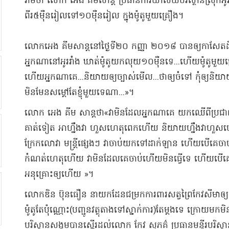
រាម​ថា លោក អេង គីម​សាន្ត ប្រធានការិយាល័យ​បរិស្ថាន​ស្រុក​អូររ
ពីរ​៥​ម៉ឺន​រៀល​ទៅ​១០​ម៉ឺន​រៀល ក្នុង​ម៉ូតូ​មួយគ្រឿង​។​
​លោក​អេង គីម​សាន្ត​នៅ​ថ្ងៃទី​២០ កញ្ញា ២០១៨ បាន​ឲ្យ​កាសែត​ដ
អ្នកណា​នៅ​អូររាំង ឃាត់​ម៉ូតូ​យកលុយ​១០​ម៉ឺន​ទេ​...​ហើយ​ម៉ូតូ​មួយគ្រ
ហើយ​អ្នកណា​គេ​...​និយាយ​ឲ្យ​ច្បាស់​មើល​...​ថា​ឲ្យ​ចំ​ទៅ កុំ​ឲ្យ​និយា
មិនមែន​សម្តៅ​តែ​ខ្ញុំ​មួយ​ទេ​ណា​...»​។​
​លោក អេង គីម សាន្ត​ថា​«​វា​មិនដែល​អ្នកណា​គេ យក​ឈើ​ពី​ប្រជ
គាត់​ទៀត អាហ្នឹង​វា ហួសហេតុ​ពេក​ហើយ និយាយ​ហ្នឹង​វា​ហួសហេត
ក្រែក​លោ​វា មន្ត្រី​ផ្សេងៗ វា​ចាប់​យកទៅដាក់​ឡាន ហើយ​បើ​គេ​ចា
កំណត់ហេតុ​ហើយ វា​មិនដែល​គេ​ចាប់​ហើយ​មិន​ធ្វើ​ទេ ហើយ​បើ​គេ
អនុគ្រោះ​ឲ្យ​ហើយ »​។​
​លោក​ឌិន ប៊ុនធឿន នាយក​ដែន​ជម្រក​ការពារ​សត្វព្រៃ​កែវ​សីមា​ឲ្យ​ដ
ម៉ូតូ​តែប៉ុណ្ណោះ​(​បញ្ជូន​វត្ថុតាង​ទៅ​ស្នាក់ការ​)​តែម្តង​ទេ ក្រោយមក
បរិស្ថាន​សង្គម​បានស្នើរ​ដល់​លោក កែវ សុភ​គ៌ ប្រធាន​មន្ទីរ​បរិស្ថាន​