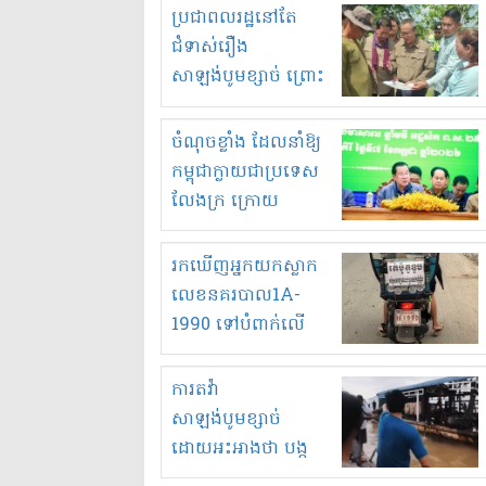
មួយចំនួនទៀត
ប្រជាពលរដ្ឋនៅតែ
កំពង់តែគុបគិតគ្នា
ជំទាស់រឿង
ធ្វើសកម្មភាពរកស៊ីនិង
សាឡង់បូមខ្សាច់ ព្រោះ
ស្តុកទំនិញគេចពន្ធ?
ខ្លាចបាក់ច្រាំងទៀត!
ចំណុចខ្លាំង ដែលនាំឱ្យ
កម្ពុជាក្លាយជាប្រទេស
លែងក្រ ក្រោយ
ឆ្នាំ២០៣០
រកឃើញអ្នកយកស្លាក
លេខនគរបាល1A-
1990 ទៅបំពាក់លើ
ម៉ូតូរបស់ខ្លួន ដាកផ្លាក
រត់ឌុបហើយ
ការតវ៉ា
សាឡង់បូមខ្សាច់
ដោយអះអាងថា បង្ក
បាក់ច្រាំងទន្លេ និង