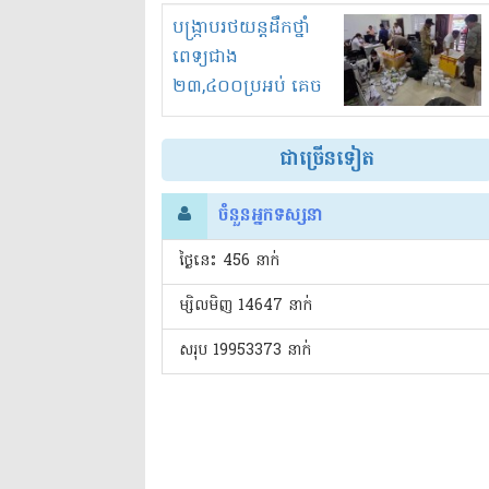
រំខានទាំងយប់ទាំងថ្ងៃ
បង្ក្រាបរថយន្តដឹកថ្នាំ
ពេទ្យជាង
២៣,៤០០ប្រអប់ គេច
ពន្ធនិងអត់ច្បាប់នាំ
ចូល!?
ជាច្រើនទៀត
ចំនួនអ្នកទស្សនា
ថ្ងៃនេះ​ 456 នាក់
ម្សិលមិញ 14647 នាក់
សរុប 19953373 នាក់