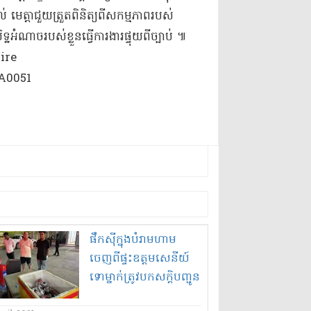
ត្តាជួយ​ត្រួតពិនិត្យ​ពី​សកម្មភាព​របស់
អំណាច​របស់ខ្លួន​ធ្វើ​ការងារ​ផ្ទុយ​ពី​ច្បាប់ ៕
ផឹកស៊ី​ក្នុង​បំរាម​ហាម​
ចេញពីផ្ទះ​ឧ​ត្ត​ម​សេនីយ៍​
ទោ​ម្នាក់​ត្រូវ​បកសក្តិ​បញ្ជូន
ទៅ​តុលាការ​