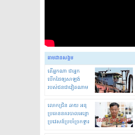
តាមដានសង្គម
តើអ្នកណា ជាអ្នក
បើកដៃឲ្យសាឡង់
របស់ជនជាវៀតណាម
ចូល មកខុស
ច្បាប់លួចបូមខ្សាច់នៅ
លោកជ្រិន ឆាយ អនុ
ក្នុងប្រទេសកម្ពុជា
ប្រធាននគរបាលអន្តោ
ប្រវេសន៍ប្រចាំច្រកទ្វារ
ព្រំដែនភ្នំឌិន និងឈ្មួញ