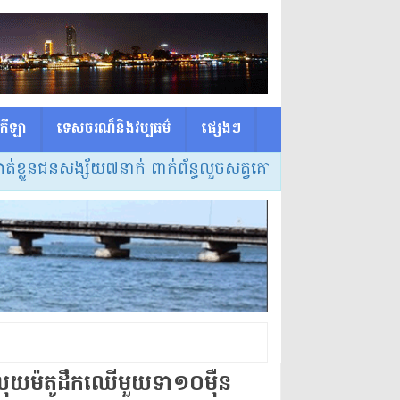
កីឡា
ទេសចរណ៏និងវប្បធម៌
ផ្សេង​ៗ
្លួនជនសង្ស័យ៧នាក់ ពាក់ព័ន្ធលួចសត្វគោ ៣ករណី នៅស្រុកត្រពាំ
​លុយ​ម៉​តូ​ដឹកឈើ​មួយ​ទា​១០​ម៉ឺន​