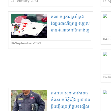
ឡានៗ​ក្នុង​១​ថ្ងៃៗ​តាម​ច្រក​
25-February-2024
17-Ap
អូរ​ស្មាច់​...
គណៈកម្មការ​គ្រប់គ្រង
ល្បែង​ពាណិជ្ជកម្ម ៖​បុគ្គល​
មានអំណាច​នៅតែ​កាង​ឲ្យ​
មានការ​ផ្សាយពាណិជ្ជកម្ម
04-D
ល្បែងស៊ីសង​
19-September-2023
15-Ju
កោះហៅ​ស្នងការរង​ខេត្ត
កំពត​មក​បំភ្លឺ​រឿង​ប្រជាជន​
ប្តឹង​រឿង​ប្រព្រឹត្ត​បទល្មើស​