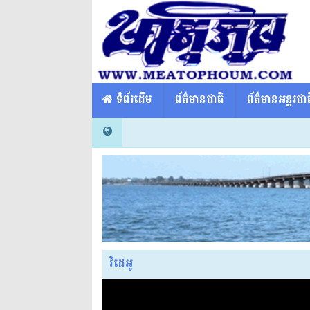
​​ ទំព័រដើម
ព័ត៌មានជាតិ
ព័ត៌មានអន្តរជាត
វីដេអូ