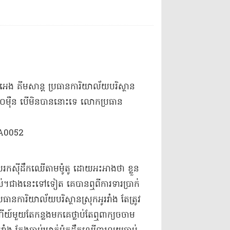
ក អេង គីម​សាន្ត ប្រធានការិយាល័យ​បរិស្ថាន​
ន​១០​ម៉ឺន បើ​មិនបាន​នោះទេ លោក​ប្រធាន
​ដែល​រកស៊ី​ដឹកឈើ​តាម​ម៉ូតូ ដោយ​អះអាងថា ខ្លួន​
់​។​ជាងនេះទៅទៀត គេ​បានឮ​ពី​ការទារ​ប្រាក់​
្រធានការិយាល័យ​បរិស្ថាន​ស្រុក​អូររាំង តែ​ត្រូវ
យ៍​មួយ​តែ​កន្លងមក​គេ​ថ្លា​ប់​តែ​ឮ​ពាក្យ​ច​ចាម​