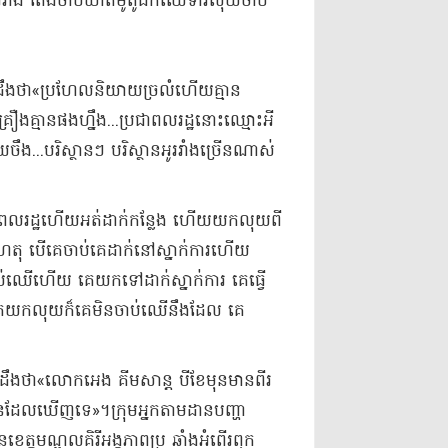
ាំង តែង​ចាប់​ឃាត់​ម៉ូតូ​ដឹកឈើ​ទារលុយ​ចាប់
ឹងថា​«​ប្រហែល​និយាយ​ច្រ​លំហើយ​គ្មាន​
ឿង​គ្មាន​ផង​ហ្នឹង​...​ប្រជាពលរដ្ឋ​នោះ​ឈ្មោះ​អី
យ​ចឹ​ង​...​បរិស្ថានៗ បរិស្ថាន​អូររាំង​ច្រើនណាស់
ាពលរដ្ឋ​ហើយ​អត់​ដាក់​កន្លែង ហើយ​យកលុយ​ពី​
ុ បើ​គេ​ចាប់​គេ​ដាក់​នៅ​ស្នាក់ការ​ហើយ
ប់​ឈើ​ហើយ គេ​យកទៅដាក់​ស្នាក់ការ គេ​ធ្វើ​
​យកលុយ​ក៏​គេ​មិន​ចាប់​ឈើ​នឹង​ដែល គេ​
ឹងថា​«​លោក​អេង គីម​សាន្ត បី​ខែ​មុន​មាន​ពីរ​
​មិនដែល​ឃើញ​ទេ​»​។​​ក្រុមអ្នកតាមដាន​បញ្ហា​
ខេត្តមណ្ឌលគិរី​អង្គភាព​ប្រ​ ​ឆាំង​អំពើរ​ពុក