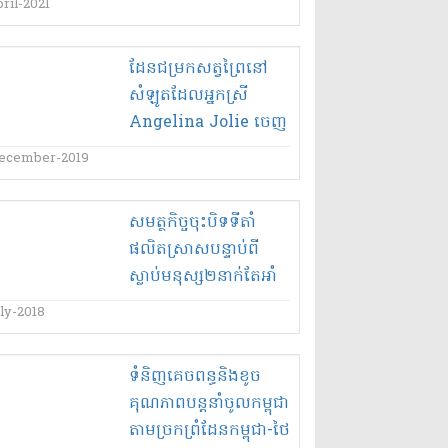
ril-2021
ដែនជម្រកសត្វព្រៃ​នៅ​
សំឡូត​ដែល​អ្នកស្រី
Angelina Jolie ចេញ​
លុយ​អភិរ​ក្ស័ ត្រូវ​
ecember-2019
ជនខិលខូច​ទន្ទ្រាន​យក​ជា​
កម្មសិទ្ធិ​!
សមត្ថកិច្ច​ចុះ​បិទ​ទី​តាំ​
ផលិត​ស្រាស​បន្ទាប់ពី​
ស្លាប់​មនុស្ស​២​នាក់​តែ​អាំ​
រឿង​ស្លាប់​១៣​នាក់​ធើ​មិន
ly-2018
ដឹង​!
ទំនិញគេចពន្ធ​និង​ខូច
គុណភាព​បន្ត​នាំចូល​កម្ពុជា​
តាម​ច្រកព្រំដែន​កម្ពុជា​-​ថៃ​