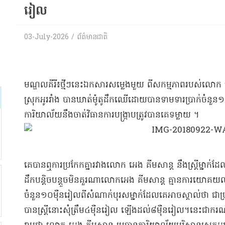
រៀល​
03-July-2026 / ព័ត៌មានជាតិ
​មណ្ឌល​គី​រី​៖​ថ្មីៗ​នេះ​ឯកសារ​សម្លេង​មួយ ពី​សកម្មភាព​របស់លោ
ស្រុក​អូររាំង បាន​ឃាត់​ម៉ូតូ​ដឹកឈើ​ដោយបាន​ទាមទារ​ប្រាក់​ចំនួ
ការិយាល័យ​នឹង​ចាត់វិធានការ​បង្ក្រាប​ត្រូវបាន​គេ​ទម្លាយ ។​
​គេ​បានឮ​ការ​ប្រកែក​គ្នា​រវាង​លោក អេង គីម​សាន្ត នឹង​ស្ត្រី​ម្នាក់
ដឹក​បន្តិចបន្តួច​មិនគួរណា​លោក​អេង គីម​សាន្ត គ្មាន​ការយោគយល
ចំនួន​១០​ម៉ឺន​រៀល​ពី​សំណាក់​បុរស​ម្នាក់​ដែល​គេ​អាច​ស្គាល់​ថា ជា​ប
បាន​ស្ត្រី​នោះ​សុំ​ត្រឹម​៤​ម៉ឺន​រៀល ឡើងដល់​៨​ម៉ឺន​រៀល​។​នេះ​ជា​ករណី​