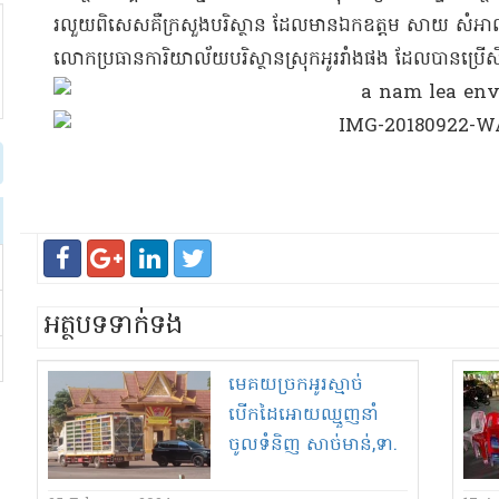
រលួយ​ពិសេស​គឺ​ក្រសួងបរិស្ថាន ដែលមាន​ឯកឧត្តម សាយ សំ​អាល់ មេ
លោក​ប្រធានការិយាល័យ​បរិស្ថាន​ស្រុក​អូររាំង​ផង ដែល​បាន​ប្រើ​សិ​ទ្ឋ​
អត្ថបទទាក់ទង
មេ​គយ​ច្រក​អូរ​ស្មាច់​
បើកដៃ​អោយ​ឈ្មួញ​នាំ
ចូល​ទំនិញ សាច់មាន់​,​ទា​.​
ជ្រូក​.​គោ បង្កក ទាំង​