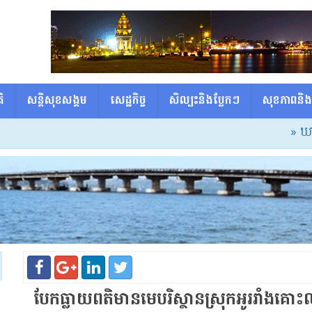
ិ
សន្តិសុខសង្គម
សេដ្ឋកិច្ច
សិល្បះនិងប្លែកៗ
សុខភាពនិង
» ឃាត់ខ
បែកធ្លាយ​ព​តិ​មាន​មេ​បរិស្ថាន​ស្រុក​អូររាំង​គោះ