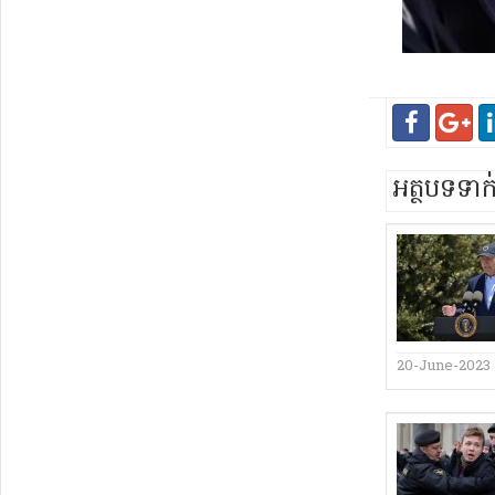
អត្ថបទទា
20-June-2023