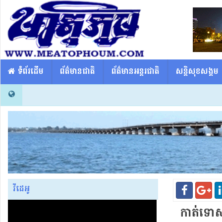
​​ ទំព័រដើម
ព័ត៌មានជាតិ
ព័ត៌មានអន្តរជាតិ
សន្តិសុខសង្គម
វីដេអូ
កាត់ទោស​ក