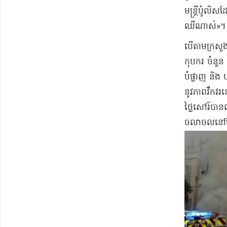
មន្ត្រីប៉ូលិស
ឈឺ​ណាស់​»​។​
​បើតាម​ក្រសួ
កុបករ ចំនួន 
បំផ្លាញ និង 
នូវ​ភាពវឹកវ
ថ្ងៃ​សៅរ៍​បា
ចលាចល​នៅតែ