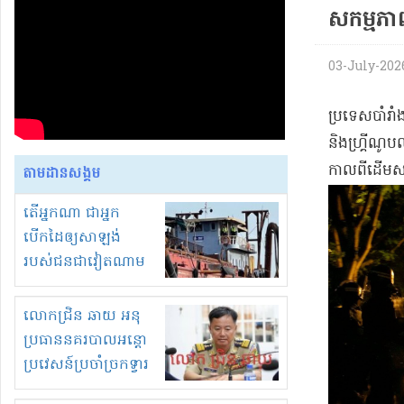
សកម្មភាព
03-July-2026 
​ប្រទេស​បាំ​រា
និង​ហ្គ្រី​ណូ
កាលពីដើម​សប្
តាមដានសង្គម
តើអ្នកណា ជាអ្នក
បើកដៃឲ្យសាឡង់
របស់ជនជាវៀតណាម
ចូល មកខុស
ច្បាប់លួចបូមខ្សាច់នៅ
លោកជ្រិន ឆាយ អនុ
ក្នុងប្រទេសកម្ពុជា
ប្រធាននគរបាលអន្តោ
ប្រវេសន៍ប្រចាំច្រកទ្វារ
ព្រំដែនភ្នំឌិន និងឈ្មួញ