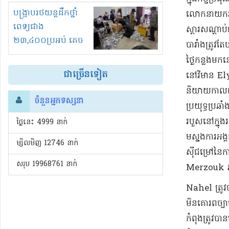
រំខានទាំងយប់ទាំងថ្ងៃ
បង្ក្រាបរថយន្តដឹកថ្នាំ
លោកនាយក​រដ្ឋម
ពេទ្យជាង
ស្តារ​សណ្តាប
២៣,៤០០ប្រអប់ គេច
បារាំង​ត្រូវតែ​
ពន្ធនិងអត់ច្បាប់នាំ
ថ្ងៃ​កន្លងម
ចូល!?
ជាច្រើនទៀត
នៅ​វិមាន Ely
និយាយ​កាលពី​ថ
ចំនួនអ្នកទស្សនា
ប្រយុទ្ធ​ប្រ
របួស​នៅក្នុង​
ថ្ងៃនេះ​ 4999 នាក់
ម​ស្នងការ​អង្
ម្សិលមិញ 12746 នាក់
ស៊ីជម្រៅ​នៃ​ក
សរុប 19968761 នាក់
Merzouk អាយុ 
Nahel ត្រូវប
មិន​គោរព​ច្បា
កំពុង​ត្រូវប