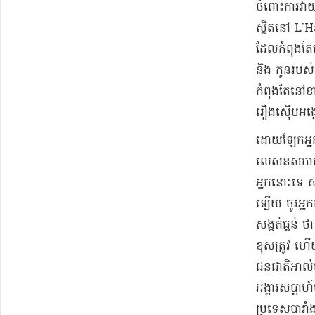
ចំពោះ​ការវ
ស្ថិតនៅ L’Ha
ដែល​កំពុងតែ
និង កូន​របស់
កំពុងតែ​នៅ​ខ
រឿង​ស៊ើបអង្ក
ដោយឡែក​អ្នកស
លេស​នស​ការេ​ស
អ្នក​នោះទេ សាល
ឡើយ ចូរ​អ្នក​ក
សង្កត់ធ្ងន់ ថ
ខុសត្រូវ ហើយ
ជនជាតិ​អាល់​ហ
អង្គារ​សប្ដាហ
ប្រទេស​បារាំ