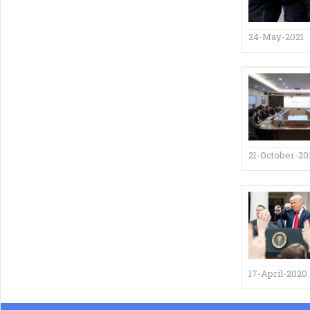
24-May-2021
21-October-20
17-April-2020