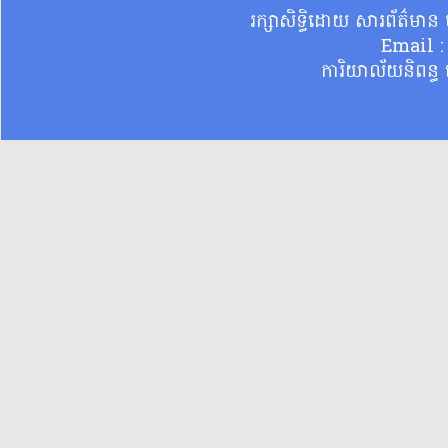
រក្សាសិទ្ធិដោយ សារព័ត៌មា
Email 
ការិយាល័យនិពន្ធ