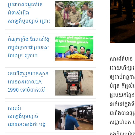
មួយចំនួនទៀត
ប្រជាពលរដ្ឋនៅតែ
កំពង់តែគុបគិតគ្នា
ជំទាស់រឿង
ធ្វើសកម្មភាពរកស៊ីនិង
សាឡង់បូមខ្សាច់ ព្រោះ
ស្តុកទំនិញគេចពន្ធ?
ខ្លាចបាក់ច្រាំងទៀត!
ចំណុចខ្លាំង ដែលនាំឱ្យ
កម្ពុជាក្លាយជាប្រទេស
លែងក្រ ក្រោយ
សារព័ត៌មាន 
ឆ្នាំ២០៣០
ដោយ​ហិង្សា​លើ
រកឃើញអ្នកយកស្លាក
ឲ្យ​ជាប់ពន្ធន
លេខនគរបាល1A-
បំផុត គឺ​ផ្តល
1990 ទៅបំពាក់លើ
ផ្ទះ​មួយកន្ល
ម៉ូតូរបស់ខ្លួន ដាកផ្លាក
នាក់​នៅក្នុង​
រត់ឌុបហើយ
ការតវ៉ា
បារាំង​បាន​ឲ្យ
សាឡង់បូមខ្សាច់
សប្តាហ៍​មក បន
ដោយអះអាងថា បង្ក
បាក់ច្រាំងទន្លេ និង
​ក្នុង​កិច្ចប