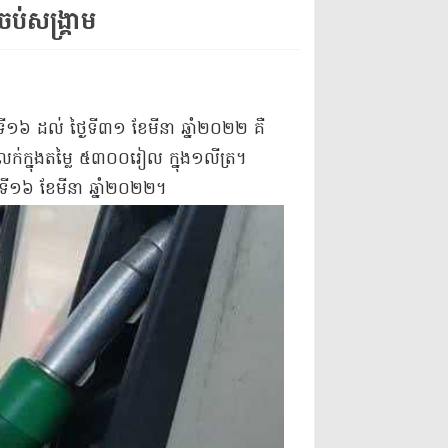
់សង្គ្រាម​
្ងៃទី​១៦ ដល់ ថ្ងៃទី​៣១ ខែមីនា ឆ្នាំ​២០២២ គឺ
ត​លក់​ក្នុងតម្លៃ ៥៣០០​រៀល ក្នុង​១​លីត្រ​។
ទី​១៦ ខែមីនា ឆ្នាំ​២០២២​។