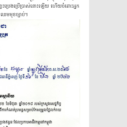
យ​ខ្វះ​ប្រេង​ប្រើប្រាស់​នោះឡើយ ហើយ​ចំពោះ​អ្នក
្រឈមមុខ​ច្បាប់​។