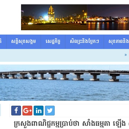
ិ
សន្តិសុខសង្គម
សេដ្ឋកិច្ច
សិល្បះនិងប្លែកៗ
សុខភាពនិង
» សម្ដេចធិ
ក្រសួងពាណិជ្ជកម្ម​ប្រាប់ថា សាំង​ធម្មតា ឡ