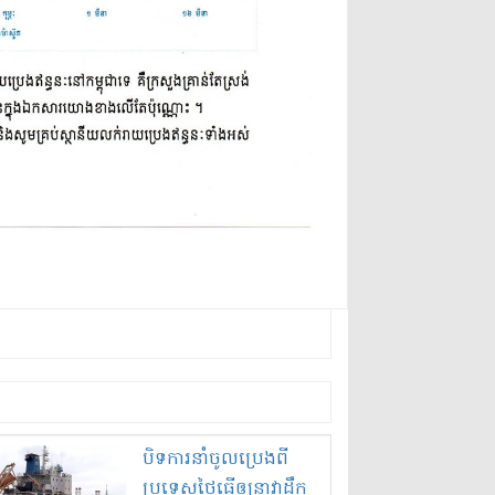
បិទ​ការ​នាំចូល​ប្រេង​ពី​
ប្រទេស​ថៃ​ធ្វើ​ឲ្យ​នាវា​ដឹក​