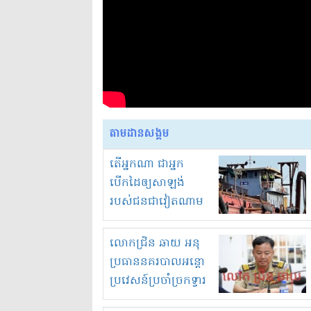
តាមដានសង្គម
តើអ្នកណា ជាអ្នក
បើកដៃឲ្យសាឡង់
របស់ជនជាវៀតណាម
ចូល មកខុស
ច្បាប់លួចបូមខ្សាច់នៅ
លោកជ្រិន ឆាយ អនុ
ក្នុងប្រទេសកម្ពុជា
ប្រធាននគរបាលអន្តោ
ប្រវេសន៍ប្រចាំច្រកទ្វារ
ព្រំដែនភ្នំឌិន និងឈ្មួញ