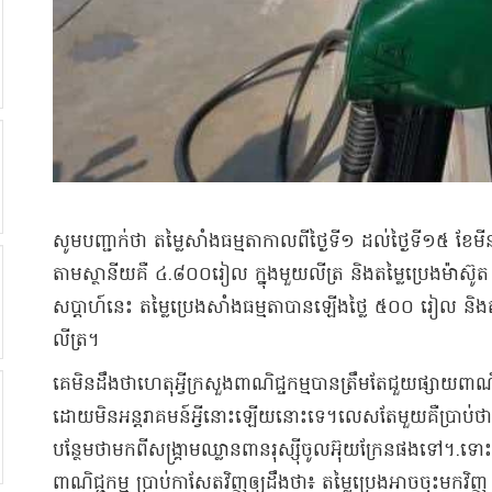
​សូមបញ្ជាក់ថា តម្លៃ​សាំង​ធម្មតា​កាលពី​ថ្ងៃទី​១ ដល់​ថ្ងៃទី​១៥ ខែមីន
តាម​ស្ថានីយ​គឺ ៤.៨០០​រៀល ក្នុង​មួយ​លីត្រ និង​តម្លៃ​ប្រេងម៉ាស៊
សប្តាហ៍​នេះ តម្លៃ​ប្រេងសាំង​ធម្មតា​បាន​ឡើងថ្លៃ ៥០០ រៀល និង​តម
លីត្រ​។​
គេ​មិនដឹងថា​ហេតុអ្វី​ក្រសួង​ពា​ណិ​ជ្ចក​ម្ម​បានត្រឹមតែ​ជួយ​ផ្សាយពាណិជ្
ដោយ​មិន​អន្តរាគមន៍​អ្វី​នោះឡើយ​នោះទេ​។​លេស​តែមួយ​គឺ​ប្រាប់ថា​កម្ពុជ
បន្ថែមថា​មកពី​សង្គ្រាម​ឈ្លានពាន​រុស្ស៊ី​ចូល​អ៊ុយ​ក្រែ​ន​ផង​ទៅ​។.​
ពាណិជ្ជកម្ម ប្រាប់​កាសែត​វិញ​ឲ្យ​ដឹងថា​៖ តម្លៃ​ប្រេង​អាច​ចុះ​មកវិញ