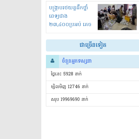
រំខានទាំងយប់ទាំងថ្ងៃ
បង្ក្រាបរថយន្តដឹកថ្នាំ
ពេទ្យជាង
២៣,៤០០ប្រអប់ គេច
ពន្ធនិងអត់ច្បាប់នាំ
ចូល!?
ជាច្រើនទៀត
ចំនួនអ្នកទស្សនា
ថ្ងៃនេះ​ 5928 នាក់
ម្សិលមិញ 12746 នាក់
សរុប 19969690 នាក់