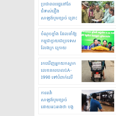
មួយចំនួនទៀត
ប្រជាពលរដ្ឋនៅតែ
កំពង់តែគុបគិតគ្នា
ជំទាស់រឿង
ធ្វើសកម្មភាពរកស៊ីនិង
សាឡង់បូមខ្សាច់ ព្រោះ
ស្តុកទំនិញគេចពន្ធ?
ខ្លាចបាក់ច្រាំងទៀត!
ចំណុចខ្លាំង ដែលនាំឱ្យ
កម្ពុជាក្លាយជាប្រទេស
លែងក្រ ក្រោយ
ឆ្នាំ២០៣០
រកឃើញអ្នកយកស្លាក
លេខនគរបាល1A-
1990 ទៅបំពាក់លើ
ម៉ូតូរបស់ខ្លួន ដាកផ្លាក
រត់ឌុបហើយ
ការតវ៉ា
សាឡង់បូមខ្សាច់
ដោយអះអាងថា បង្ក
បាក់ច្រាំងទន្លេ និង