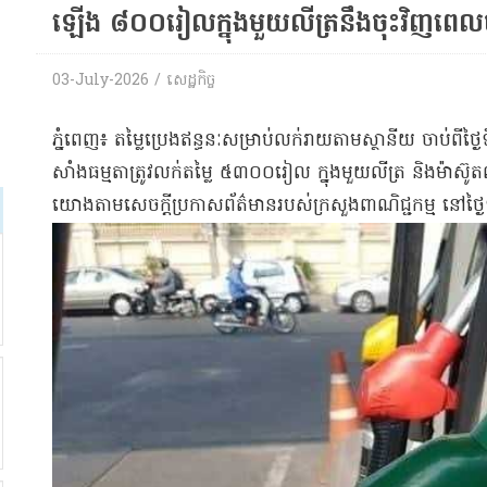
ឡើង ៨០០​រៀល​ក្នុង​មួយ​លីត្រនឹងចុះវិញពេលចប
03-July-2026 / សេដ្ឋកិច្ច
​ភ្នំពេញ​៖ តម្លៃ​ប្រេងឥន្ធនៈ​សម្រាប់​លក់រាយ​តាម​ស្ថានីយ ចាប់ពី​ថ
សាំង​ធម្មតា​ត្រូវ​លក់​តម្លៃ ៥៣០០​រៀល ក្នុង​មួយ​លីត្រ និង​ម៉ា​ស៊ូ​
យោងតាម​សេចក្តីប្រកាស​ព័ត៌មាន​របស់​ក្រសួងពាណិជ្ជកម្ម នៅ​ថ្ងៃ