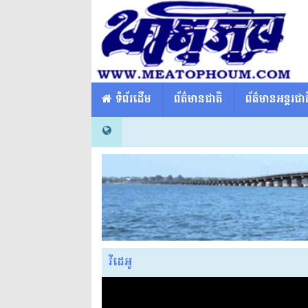
​​ ទំព័រដើម
ព័ត៌មានជាតិ
ព័ត៌មានអន្តរជាត
វីដេអូ