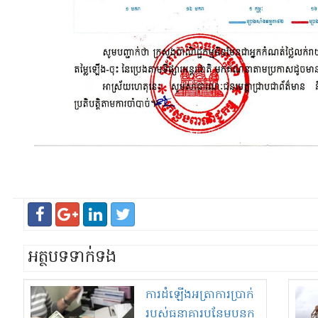
អត្ថបទទាក់ទង
ការដំឡើង​អត្រា​ការប្រាក់
របស់​ធនាគារ​បន្ថែម​បន្ទុក​