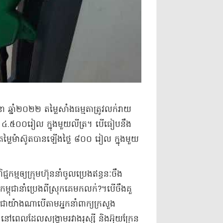
ា ឆ្នាំ​២០២២ តម្លៃ​សាំង​ធម្មតា​ត្រូវ​លក់រាយ​
ូត ៤.៥០០​រៀល ក្នុង​មួយ​លីត្រ​។ បើ​ធៀប​នឹង​
្លៃ​ម៉ា​ស៊ូ​ត​បាន​ឡើងថ្លៃ ៨០០ រៀល ក្នុង​មួយ​
ជកម្ម​ឲ្យ​ក្រុមហ៊ុន​នាំចូល​ប្រេងឥន្ធនៈ​ចឹ​ង​
ា​នាំ​ប្រេង​ពី​ស្រុក​គេ​មក​លក់​?​។​បើ​ចឹ​ង​គួ​
ទោះជា​យ៉ាងណា​បើតាម​អ្នកនាំពាក្យ​ក្រសួង
 នៅពេលដែល​សង្គ្រាម​រវាង​រុស្ស៊ី និង​អ៊ុយ​ក្រែ​ន