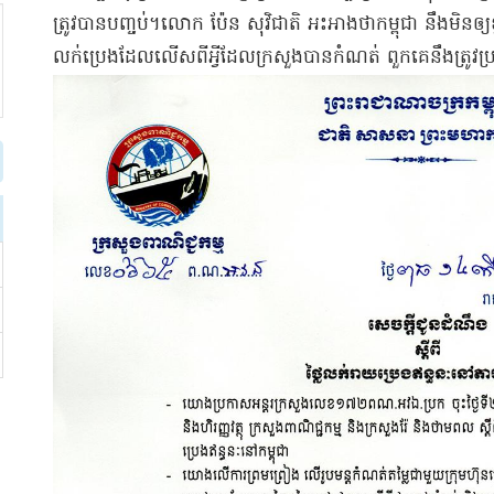
ត្រូវបាន​បញ្ចប់​។​លោក ប៉ែន សុ​វិជាតិ អះអាងថា​កម្ពុជា នឹងមិន​ឲ្
លក់​ប្រេង​ដែល​លើសពី​អ្វីដែល​ក្រសួង​បានកំណត់ ពួកគេ​នឹងត្រូវ​ប