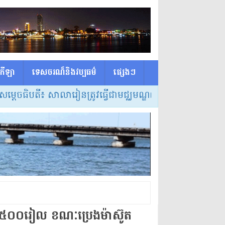
កីឡា
ទេសចរណ៏និងវប្បធម៌
ផ្សេង​ៗ
បតី៖ សាលារៀនត្រូវធ្វើជាមជ្ឈមណ្ឌលកំណត់វិធីសាស្ត្របង្រៀន 
ើង ៥០០​រៀល ខណៈ​ប្រេងម៉ាស៊ូត