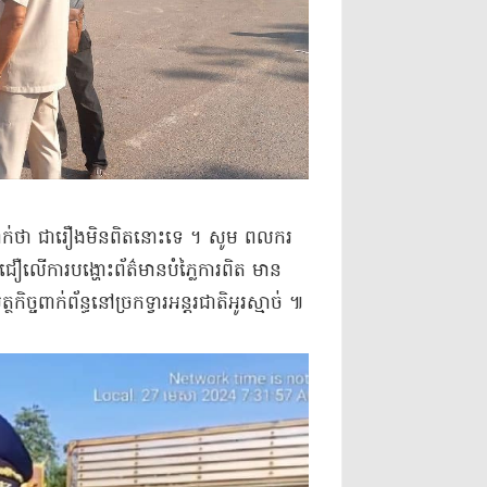
បញ្ជាក់ថា ជា​រឿង​មិន​ពិត​នោះទេ ។ សូម ពលករ​
យ​ជឿ​លើ​ការ​បង្ហោះ​ព័ត៌មាន​បំភ្លៃ​ការពិត មាន​
្ច​ពាក់ព័ន្ធ​នៅ​ច្រកទ្វារ​អន្តរជាតិ​អូរ​ស្មាច់ ៕