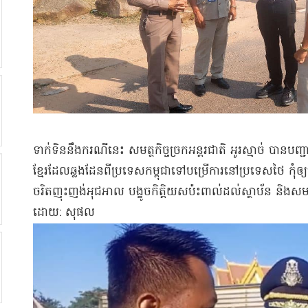
ទាក់ទិន​នឹង​ករណីនេះ សមត្ថកិច្ច​ច្រក​អន្តរជាតិ អូរ​ស្មាច់ បាន​
ខ្មែរ​ដែល​ឆ្លងដែន​ពី​ប្រទេស​កម្ពុជា​ទៅ​បម្រើការ​នៅ​ប្រទេស​ថៃ កុំ​ឲ្
ចរិត​ញុះញង់​អុជអាល បង្ខូច​កិត្តិយស​ប៉ះពាល់​ដល់​ស្ថាប័ន និង​សមត្ថកិច
ដោយ​: សុផល​