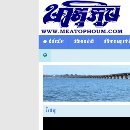
​​ ទំព័រដើម
ព័ត៌មានជាតិ
ព័ត៌មានអន្តរជាត
វីដេអូ