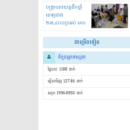
រំខានទាំងយប់ទាំងថ្ងៃ
បង្ក្រាបរថយន្តដឹកថ្នាំ
ពេទ្យជាង
២៣,៤០០ប្រអប់ គេច
ពន្ធនិងអត់ច្បាប់នាំ
ចូល!?
ជាច្រើនទៀត
ចំនួនអ្នកទស្សនា
ថ្ងៃនេះ​ 1188 នាក់
ម្សិលមិញ 12746 នាក់
សរុប 19964950 នាក់