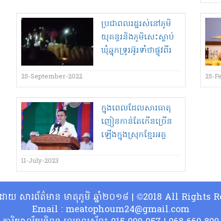
ប្រជាពលរដ្ឋ​រស់នៅ​ភូមិ​
យុគន្ធរ​និង​ភូមិ​សេះ​ស្លាប់
ឃុំ​ឆ្នុកទ្រូ​រអ៊ូរទាំ​ថា​ផ្លូវ​ពីរ​
ខ្សែ​ត្រូវ​ឈ្មួញ​លៀស​
បំផ្លាញ​
25-September-2022
25-F
ក្នុងពេលដែល​សារធាតុ​
ញៀន​កាន់តែ​កើន​ច្រើន
ឡើង​ក្នុងស្រុក​ខ្មែរ​អគ្គ
លេខាធិការ​គ្រឿងញៀន​
អះអាងថា​រដ្ឋាភិបាល​មាន​
11-July-2023
ឆន្ទៈ​នយោបាយ​មោះមុត
ក្នុងការ​ប្រយុទ្ធប្រឆាំង​
្ធិដោយ សារព័ត៌មាន មាតុភូមិ ឆ្នាំ២០១៨ | ©2018 All Rights
Email : meatophoum24@gmail.com