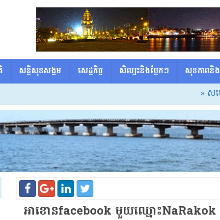
ិ
សន្តិសុខសង្គម
សេដ្ឋកិច្ច
សិល្បះនិងប្លែកៗ
សុខភាពនិង
» សម្ដេចធិប
អា​ខោ​ន​facebook មួយ​ឈ្មោះ​NaRakok បាន