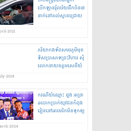
ចាប់​មន្ត្រី​យោធា​ម្នាក់​
បើកឡាន​រ៉ុល​រ៉​យ​ដឹក​ចិន​៣​
នាក់​នៅ​គល់ស្ពាន​ជ្រោយ
ចង្វារ​បំពាន​បំរាម​
ril-2021
ភរិយា​កងទ័ព​សមរភូមិ​មុខ​
ទិស​ប្រាសាទព្រះវិហារ សុំ​
លោកនាយ​ឧ​ត្ត​ម​សេនីយ៍
សៅ សុខា និង លោក​
uly-2018
នាយឧ​ត្ត​ម​សេនីយ៍ ហ៊ុន
ម៉ា​ណែ​ត បង្ក្រាប​បំបិទ​
ករណី​យ៍​ឈ្មោះ ដួង អក្ខរា
ទីតាំង​បន បន​ល្បែង
ឆបោក​ប្រាក់​យុវជន​កំពុង​
ស៊ីសង​ផស់​ឧ​ត្ត​ម​សេនីយ៍
រៀន​នៅ​អាមេរិក​មិន​ទុក​ឲ្យ​
ឌួង ពេ​ជ្យ​មេបញ្ជាការរង​
យប់​យូ​សុ​បិ​ន្ត​ច្រើន​តុល​
កងពល​ធំ​អន្តរាគមន៍​លេខ​
ការចាត់ការ​តាម​សំណើរ​
arch-2024
៣ផង​!