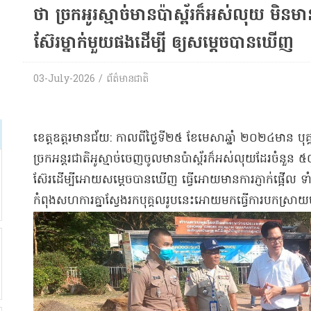
ថា ច្រក​អូរ​ស្មាច់​មាន​ប៉ាស្ព័រ​ក៏​អស់​លុយ មិនមា
ស៊ែរ​ម្នាក់​មួយ​ផង​ដើម្បី ឲ្យ​សម្ដេច​បានឃើញ​
03-July-2026 / ព័ត៌មានជាតិ
​ខេត្ត​ឧ​ត្ត​រ​មានជ័យ​: កាលពី​ថ្ងៃទី​២៥ ខែមេសា​ឆ្នាំ ២០២៤​មាន
ច្រក​អន្តរជាតិ​អូ​ស្មាច់​ចេញចូល​មាន​ប៉ាស្ព័រ​ក៏​អស់​លុយ​ដែរ​ចំ
ស៊ែរ​ដើម្បីអោយ​សម្តេច​បានឃើញ ធ្វើអោយមាន​ការភ្ញាក់ផ្អើល ទាំង​សមត
កំពុង​សហការគ្នា​ស្វែងរក​បុគ្គល​រូបនេះ​អោយមកធ្វើ​ការបកស្រាយ​ប