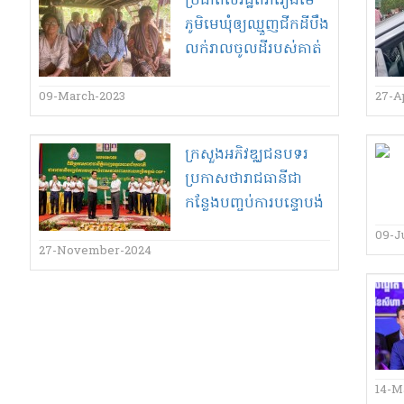
ប្រជាពលរដ្ឋ​តវ៉ា​រឿង​មេ
ភូមិ​មេឃុំ​ឲ្យ​ឈ្មួញ​ជីកដី​បឹង​
លក់​រាល​ចូល​ដី​របស់គាត់​
09-March-2023
27-Ap
ក្រសួង​អភិ​វ​ឌ្ឈ​ជនបទរ
ប្រកាសថា​រាជធានី​ជា​
កន្លែង​បញ្ចប់​ការ​បន្ទោបង់​
ពាសវាល​ពាសកាល
09-J
កម្រិត​ខ្ពស់​
27-November-2024
14-M