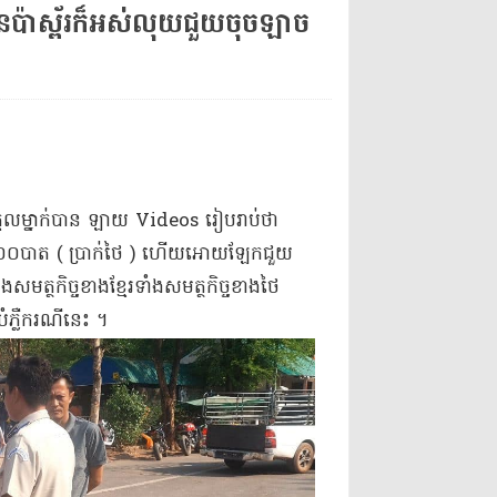
ន​ប៉ាស្ព័រ​ក៏​អស់​លុយ​ជួយ​ចុច​ឡា​ច​
 បុគ្គល​ម្នាក់​បាន ឡាយ Videos រៀបរាប់ថា
នួន ៥០០​បាត ( ប្រាក់​ថៃ ) ហើយ​អោយ​ឡែក​ជួយ​
្ថកិច្ច​ខាង​ខ្មែរ​ទាំង​សមត្ថកិច្ច​ខាង​ថៃ
ំភ្លឺ​ករណីនេះ ។