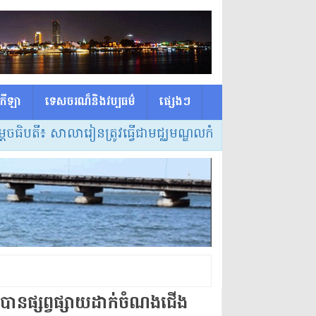
កីឡា
ទេសចរណ៏និងវប្បធម៌
ផ្សេង​ៗ
តី៖ សាលារៀនត្រូវធ្វើជាមជ្ឈមណ្ឌលកំណត់វិធីសាស្ត្របង្រៀន និ
​ផ្សព្វផ្សាយ​ដាក់​ចំណងជើង​