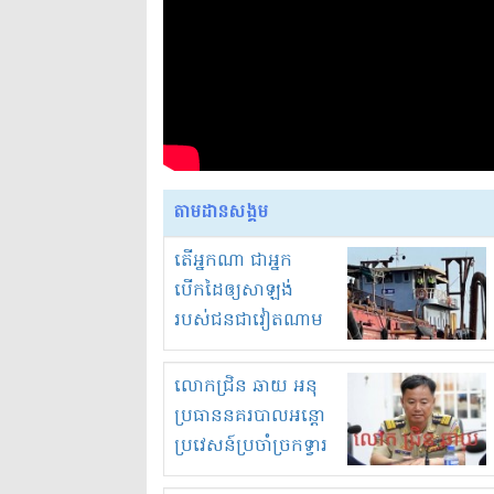
តាមដានសង្គម
តើអ្នកណា ជាអ្នក
បើកដៃឲ្យសាឡង់
របស់ជនជាវៀតណាម
ចូល មកខុស
ច្បាប់លួចបូមខ្សាច់នៅ
លោកជ្រិន ឆាយ អនុ
ក្នុងប្រទេសកម្ពុជា
ប្រធាននគរបាលអន្តោ
ប្រវេសន៍ប្រចាំច្រកទ្វារ
ព្រំដែនភ្នំឌិន និងឈ្មួញ