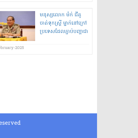
រដ្ឋមន្ត្រី​យុ​ត្តិ​ធ​មិ
មនុស្សលោក ម៉ក់ ជីតូ
ចាត់ទុកស្រ្តី ម្នាក់នៅក្រៅ
ប្រទេសដែលភ្ជាប់បញ្ហាជា
មួយថៅកែឡេលូវរីយ៉ា
ប្រៀបដូចចេះឆ្កែព្រុស
ebruary-2025
 Reserved