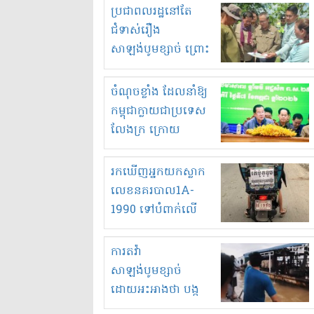
មួយចំនួនទៀត
ប្រជាពលរដ្ឋនៅតែ
កំពង់តែគុបគិតគ្នា
ជំទាស់រឿង
ធ្វើសកម្មភាពរកស៊ីនិង
សាឡង់បូមខ្សាច់ ព្រោះ
ស្តុកទំនិញគេចពន្ធ?
ខ្លាចបាក់ច្រាំងទៀត!
ចំណុចខ្លាំង ដែលនាំឱ្យ
កម្ពុជាក្លាយជាប្រទេស
លែងក្រ ក្រោយ
ឆ្នាំ២០៣០
រកឃើញអ្នកយកស្លាក
លេខនគរបាល1A-
1990 ទៅបំពាក់លើ
ម៉ូតូរបស់ខ្លួន ដាកផ្លាក
រត់ឌុបហើយ
ការតវ៉ា
សាឡង់បូមខ្សាច់
ដោយអះអាងថា បង្ក
បាក់ច្រាំងទន្លេ និង