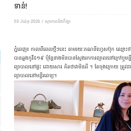
ទាន់​!
03-July-2026 / សុខភាពនិងកីឡា
​ភ្នំពេញ​៖ កាលពីពេល​ថ្មីៗ​នេះ តាមរយៈ​គណនី​ហ្វេ​ស​ប៊ុ​ក ឈ្
បាន​ឆ្លង​កូ​វីដ​១៩ ប៉ុន្តែ​នាង​មិនបាន​ស្វែងរក​ការ​ព្យា​ល​នៅក្រៅ​ឬ​មន
ព្យាបាល​នៅផ្ទះ ដោយសារ គិតថា​វា​មិន​អី ។ តែ​ចុងក្រោយ ត្រូវដា
ព្យាបាល​នៅ​មន្ទីរពេទ្យ​។