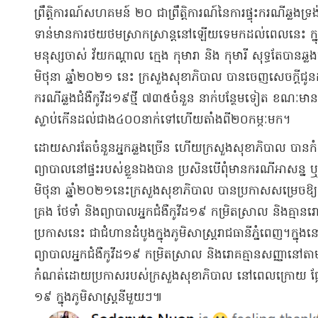
​ព្រឹត្តិការណ៍​សហគមន៍ ២០ ជា​ព្រឹត្តិការណ៍​នៃ​ការផ្ទុះ​ករណី​ឆ្លង​ទ្
ទាន់​មានការ​ថយ​ថម​ស្រាកស្រាន្ត​នៅឡើយ​ទេ​មកដល់ពេលនេះ ក្
មនុស្ស​ចាស់ វ័យ​កណ្តាល ក្មេង កុមារា និង កុមារី សុទ្ធតែ​បាន​ឆ្លង
មិថុនា ឆ្នាំ​២០២១ នេះ ក្រសួងសុខាភិបាល បានចេញ​សេចក្តីជូនដ
ករណី​ឆ្លង​ជំងឺ​កូ​វីដ​១៩​ថ្មី ៧៣៥​ចំនួន នាក់​បន្ថែមទៀត ខណៈ​មាន
ស្លាប់​កើន​ដល់​ជាង​៤០០​នាក់​ទៅហើយ​តាំងពី​២០​កម្ភៈ​មក​។
​ដោយសារតែ​ចំនួន​អ្នក​ឆ្លង​ច្រើន ហើយក្រសួងសុខាភិបាល បានកំណត់​
ព្យាបាល​នៅផ្ទះ​របស់​ខ្លួនឯងបាន ប្រសិនបើ​ពុំមាន​ករណី​អាសន្ន ឬ​ធ្
មិថុនា ឆ្នាំ​២០២១​នេះ​ក្រសួងសុខាភិបាល បានប្រកាស​សម្រេច​ឱ្យ​ដាក់​ប្រ
គ្រង ថែទាំ និង​ព្យាបាល​អ្នកជំងឺ​កូ​វីដ​១៩ កម្រិត​ស្រាល និង​គ្មាន
ប្រកាស​នេះ ជា​ជំហាន​ដំបូង​ក្នុងភូមិ​សាស្ត្រ​រាជធានី​ភ្នំពេញ​។​ក្
ព្យាបាល​អ្ន​ក​ជំងឺ​កូ​វីដ​១៩ កម្រិត​ស្រាល និង​រោគ​គ្មាន​សញ្ញា​នៅតាម​ផ
កំណត់ដោយ​ប្រកាស​របស់​ក្រសួងសុខាភិបាល នៅពេល​ក្រោយ ផ្អែក​តាម​
១៩ ក្នុងភូមិ​សាស្ត្រ​នីមួយៗ​៕