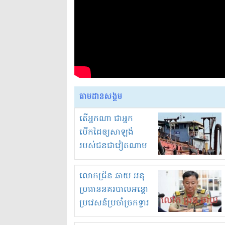
តាមដានសង្គម
តើអ្នកណា ជាអ្នក
បើកដៃឲ្យសាឡង់
របស់ជនជាវៀតណាម
ចូល មកខុស
ច្បាប់លួចបូមខ្សាច់នៅ
លោកជ្រិន ឆាយ អនុ
ក្នុងប្រទេសកម្ពុជា
ប្រធាននគរបាលអន្តោ
ប្រវេសន៍ប្រចាំច្រកទ្វារ
ព្រំដែនភ្នំឌិន និងឈ្មួញ