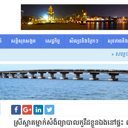
ិ
សន្តិសុខសង្គម
សេដ្ឋកិច្ច
សិល្បះនិងប្លែកៗ
សុខភាពនិង
» សម្ដេចធិបតី៖ ស
ស្រី​ស្អាត​ម្នាក់​សំងំ​ព្យាបាល​កូ​វីដ​ខ្លួនឯង​នៅផ្