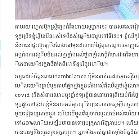
​តាមរយៈ​ហ្វេ​ស​ប៊ុ​ក​ស្ត្រី​ក្មេង​កំ​រឹត​ហាយ​សូ​ម្នាក់នេះ បាន​សរស
ទុក្ខ​ច្រើន​ខ្ញុំ​ឆ្លើយ​មិន​អស់​ទេ​ចឹ​ង​សុំ​ឆ្លេ​ី​យ​ជារួម​នៅទីនេះ​។ ខ្ញុំ​ឈឺ​
នឹង​វា​នៅផ្ទះ​ស៊ូ​ឡេ​ី​ង​លែង​ទៅមុខ​ដល់​យប់​ថ្ងៃ​ពុធ​កណ្តាល​អា​ឬ្រា​ត​ខ្ញុំ
ដង្ហក់​ដក​ដ​ង្ហេ​ី​ម​មិន​ដល់​គ្នា​ខ្លាំង​ដល់​ថ្នាក់​ផ្តាំ​លា​ប្តី​ក៏មាន​វា​កើត
ី​គេ​ថា​យេ​ី​ង​ក្មេង​ចឹ​ង​តែ​ពីរ​អាទិត្យ​អី​ធូរ​ហេ​ី​យ​។
រហូត​ដាច់ចិត្ត​ខ​ល​ហៅ​ambulance ប៉ិមិនទាន់​គេ​ដាក់​អុក​ស៊ីហ្សែ
មេ​ី​ល​យេ​ី​ង​គ្រប់មុខ​តាម​ផ្នែក​ក្នុង​ខ្លួន​ទាំងអស់​គឺ​ឃើញថា​ខ្ញុ
covid )​នឹង​សំពាធ​ឈាម​ចុះ​ខ្លាំង​ឡូ​វ​ខ្ញុំ​បាន​នៅ​ពេទ្យ​ពីរ​យប់​ពីរ​ថ្ង
ទុក្ខ​ដូច​នៅផ្ទះ​តែ​ខ្ញុំ​មិនអាច​អត់​អុក​សុ​ី​ហ្សែ​ន​បានទេ​សូម្បីតែ​ចូល​បន្
មួយទៀត​យួរ​តាម​ខ្លួន ហើយ​បើម្ជុល​វិញ​ចាក់​សុះសាច់​អស់ហើយ​។​ឥឡូ
ទៅ​៤០%​ហេ​ី​យ​សង្ឃឹមថា​បាន​ទៅ​ជួប​គ្រួសារ​វិញ​ឆាប់ៗ​។ ហើយ​អរគុ
បាន​បារម្ភ​នឹង​សួរសុខទុក្ខ​រហូត​។ អ្នក​ទាំងអស់គ្នា​ជា​កម្លាំងចិត្ត​ដ៏​ធំ​ឲ្យ​