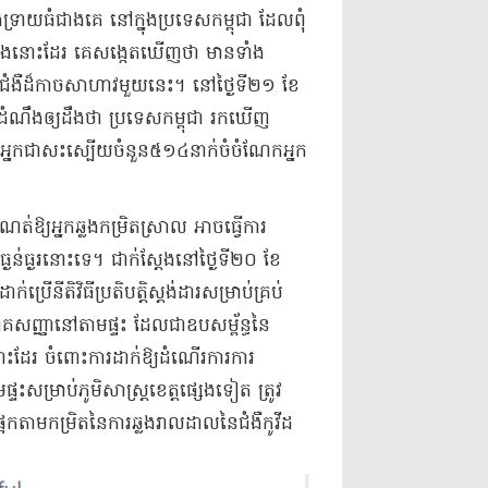
រង់ទ្រាយ​ធំជាងគេ នៅក្នុង​ប្រទេស​កម្ពុជា ដែល​ពុំ
នុងនោះដែរ គេ​សង្កេតឃើញថា មាន​ទាំង​
​ជំងឺ​ដ៏​កាច​សាហាវ​មួយ​នេះ​។ នៅ​ថ្ងៃទី​២១ ខែ
ំណឹង​ឲ្យ​ដឹងថា ប្រទេស​កម្ពុជា រកឃើញ​
​អ្នកជា​សះស្បើយ​ចំនួន​៥១៤​នាក់​ចំ​ចំណែក​អ្នក
ឱ្យ​អ្នក​ឆ្លង​កម្រិត​ស្រាល អាចធ្វើ​ការ
ងន់ធ្ងរ​នោះទេ​។ ​ជាក់ស្តែង​នៅ​ថ្ងៃទី​២០ ខែ
ើ​នីតិវិធី​ប្រតិបត្តិ​ស្តង់ដារ​សម្រាប់​គ្រប់
​រោគសញ្ញា​នៅតាម​ផ្ទះ ដែលជា​ឧបសម្ព័ន្ធ​នៃ​
នុងនោះដែរ ចំពោះ​ការដាក់ឱ្យ​ដំណើរការ​ការ
្ទះ​សម្រាប់​ភូមិសាស្ត្រ​ខេត្ត​ផ្សេងទៀត ត្រូវ​
កម្រិត​នៃ​ការឆ្លង​រាលដាល​នៃ​ជំងឺ​កូ​វីដ​