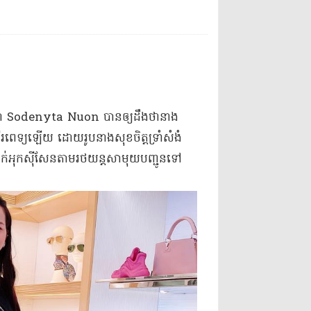
មោះថា Sodenyta Nuon បាន​ឲ្យ​ដឹងថា​នាង​
្ទីរពេទ្យ​ឡើយ ដោយ​រូបនាង​សុខចិត្ត​ទ្រាំ​សំងំ​
ក់​អុកស៊ីសែន​តា​ម​រថយន្ត​សាមុយ​បញ្ជូនទៅ​