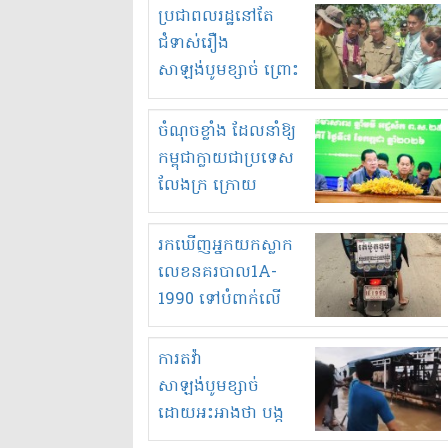
មួយចំនួនទៀត
ប្រជាពលរដ្ឋនៅតែ
កំពង់តែគុបគិតគ្នា
ជំទាស់រឿង
ធ្វើសកម្មភាពរកស៊ីនិង
សាឡង់បូមខ្សាច់ ព្រោះ
ស្តុកទំនិញគេចពន្ធ?
ខ្លាចបាក់ច្រាំងទៀត!
ចំណុចខ្លាំង ដែលនាំឱ្យ
កម្ពុជាក្លាយជាប្រទេស
លែងក្រ ក្រោយ
ឆ្នាំ២០៣០
រកឃើញអ្នកយកស្លាក
លេខនគរបាល1A-
1990 ទៅបំពាក់លើ
ម៉ូតូរបស់ខ្លួន ដាកផ្លាក
រត់ឌុបហើយ
ការតវ៉ា
សាឡង់បូមខ្សាច់
ដោយអះអាងថា បង្ក
បាក់ច្រាំងទន្លេ និង