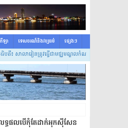
កីឡា
ទេសចរណ៏និងវប្បធម៌
ផ្សេង​ៗ
ាលារៀនត្រូវធ្វើជាមជ្ឈមណ្ឌលកំណត់វិធីសាស្ត្របង្រៀន និងលក្
ទះ លទ្ធផល​បើ​កុំ​តែ​ដាក់​អុកស៊ីសែន​