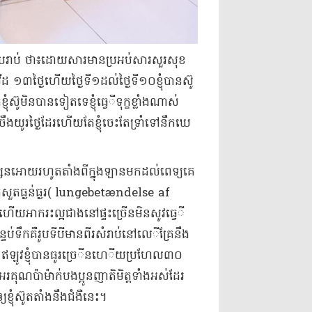
េរ​រៀបរាប់ ថា​៖​ដោយសារ​មាន​ប្រអប់​សារ​សួរសុខ
កូ​វីដ ១៣​ថ្ងៃ​ហើយ​ថ្ងៃទី​១​ដល់​ថ្ងៃទី​១០​ខ្ញុំ​បាន​ស៊ូ​
​ស៊ូ​មិនបាន​ទៀត​ទេ​ខ្ញុំ​ធ្វេ​ី​ទុក្ខ​ខ្លាំងណាស់​
មក​ចឹ​ង​យូរថ្ងៃ​ដែរ​ហើយ​តែ​ខ្ញុំ​ចេះតែ​ទ្រាំ​ទៅ​នឹក​ឃេ​
​ន​អោយ​រហូត​តាំងពី​ក្នុង​ឡាន​មកដល់​ពេទ្យ​គេ​
ំ​រលាក​សួត​ធ្ងន់ធ្ងរ​( lungebetændelse af
ៃ​ហើយ​អាក​រះ​ល្អ​ជាង​នៅផ្ទះ​ច្រើន​មិនសូវ​ធ្វេ​ី​
ទប់ទឹក​គឺ​រូប​ទី​បី​មាន​ពីរ​សំរាប់​នៅ​លេ​ី​គ្រែ​នឹង​
វ​ខ្ញុំ​បាន​ធូរ​ច្រេ​ី​ន​ហេ​ី​យ​ប្រហែល​៣០​
ណ​ប៉ា​ម៉ាក់​បងប្អូន​ញាតិមិត្ត​ទាំងអស់​ដែរ​
ខ្ញុំ​ស៊ូ​តតាំង​នឹង​ជំងឺ​នេះ​។​