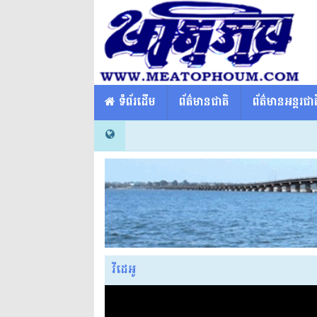
​​ ទំព័រដើម
ព័ត៌មានជាតិ
ព័ត៌មានអន្តរជាត
វីដេអូ