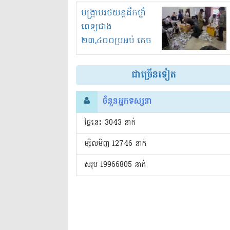
រំខានទាំងយប់ទាំងថ្ងៃ
បង្ក្រាបរថយន្តដឹកថ្នាំ
ពេទ្យជាង
២៣,៤០០ប្រអប់ គេច
ពន្ធនិងអត់ច្បាប់នាំ
ចូល!?
ជាច្រើនទៀត
ចំនួនអ្នកទស្សនា
ថ្ងៃនេះ​ 3043 នាក់
ម្សិលមិញ 12746 នាក់
សរុប 19966805 នាក់