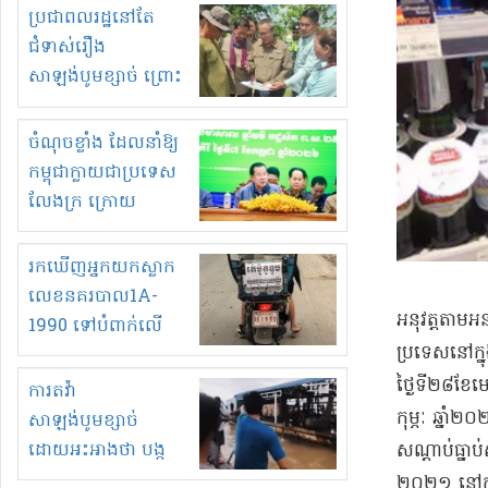
មួយចំនួនទៀត
ប្រជាពលរដ្ឋនៅតែ
កំពង់តែគុបគិតគ្នា
ជំទាស់រឿង
ធ្វើសកម្មភាពរកស៊ីនិង
សាឡង់បូមខ្សាច់ ព្រោះ
ស្តុកទំនិញគេចពន្ធ?
ខ្លាចបាក់ច្រាំងទៀត!
ចំណុចខ្លាំង ដែលនាំឱ្យ
កម្ពុជាក្លាយជាប្រទេស
លែងក្រ ក្រោយ
ឆ្នាំ២០៣០
រកឃើញអ្នកយកស្លាក
លេខនគរបាល1A-
អនុវត្តតាម​អនុ
1990 ទៅបំពាក់លើ
ប្រទេស​នៅក្នុង
ម៉ូតូរបស់ខ្លួន ដាកផ្លាក
រត់ឌុបហើយ
ថ្ងៃទី​២៨​ខែម
ការតវ៉ា
កុម្ភៈ ឆ្នាំ
សាឡង់បូមខ្សាច់
ដោយអះអាងថា បង្ក
សណ្តាប់ធ្នាប់​
បាក់ច្រាំងទន្លេ និង
២០២១ នៅក្ន