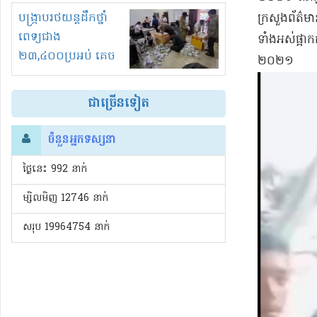
រំខានទាំងយប់ទាំងថ្ងៃ
បង្ក្រាបរថយន្តដឹកថ្នាំ
​ក្រសួង​ព័ត៌មាន
ពេទ្យជាង
ទាំងអស់​ផ្អាក​
២៣,៤០០ប្រអប់ គេច
២០២១
ពន្ធនិងអត់ច្បាប់នាំ
ចូល!?
ជាច្រើនទៀត
ចំនួនអ្នកទស្សនា
ថ្ងៃនេះ​ 992 នាក់
ម្សិលមិញ 12746 នាក់
សរុប 19964754 នាក់