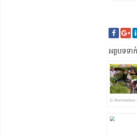
អត្ថបទទា
11-November