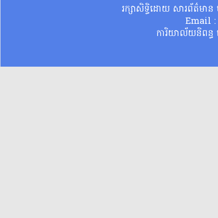
រក្សាសិទ្ធិដោយ សារព័ត៌មា
Email 
ការិយាល័យនិពន្ធ