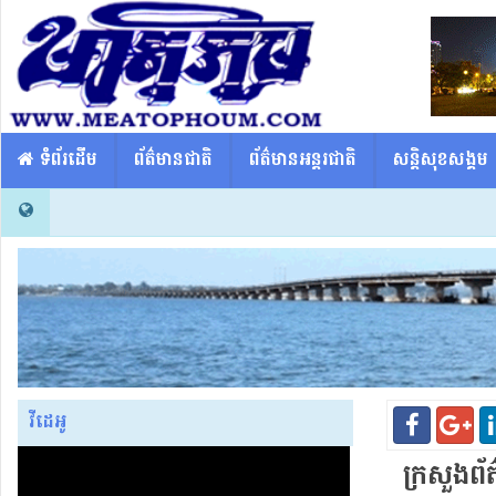
​​ ទំព័រដើម
ព័ត៌មានជាតិ
ព័ត៌មានអន្តរជាតិ
សន្តិសុខសង្គម
វីដេអូ
ក្រសួង​ព័ត