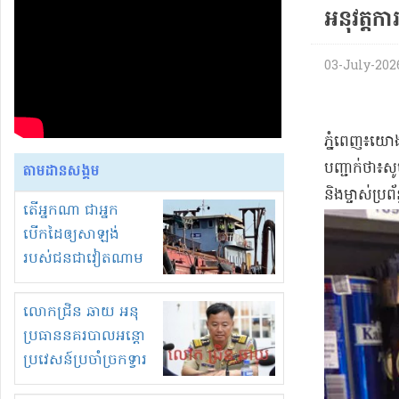
អនុវត្ត​ការ
03-July-2026
​ភ្នំពេញ​៖​យោ
បញ្ជាក់ថា​៖​
តាមដានសង្គម
និង​ម្ចាស់​ប្រ
តើអ្នកណា ជាអ្នក
បើកដៃឲ្យសាឡង់
របស់ជនជាវៀតណាម
ចូល មកខុស
ច្បាប់លួចបូមខ្សាច់នៅ
លោកជ្រិន ឆាយ អនុ
ក្នុងប្រទេសកម្ពុជា
ប្រធាននគរបាលអន្តោ
ប្រវេសន៍ប្រចាំច្រកទ្វារ
ព្រំដែនភ្នំឌិន និងឈ្មួញ