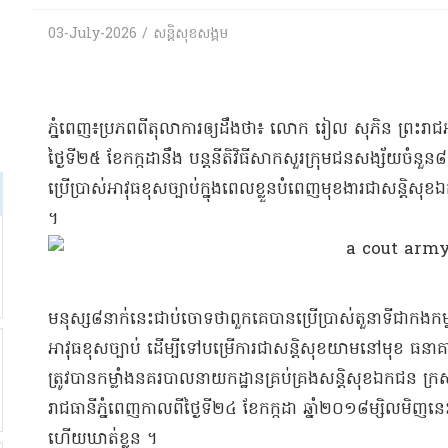
03-July-2026 / សន្តិសុខសង្គម
​ភ្នំពេញ​៖​ប្រភពពី​តុលាការ​ឲ្យ​ដឹងថា​៖ លោក រៀល សុ​ភិន ព្រះរាជ
ថ្ងៃទី​២៥ ខែកក្កដា​នឹង បន្ត​នីតិវិធី​សាកសួរ​ក្រុម​ជនសង្ស័យ​ចំនួន​៨​ន
ប្រើប្រាស់​អាវុធ​ខុសច្បាប់​ក្នុងពេល​ខ្លួន​បំពេញ​មុខងារ​ជា​សន្តិសុខ
។​
​មនុស្ស​៨​នាក់​នេះ​ជាប់​ចោទថា​ពួកគេ​បាន​ប្រើប្រាស់​តួនាទី​ជា​ក
អាវុធ​ខុសច្បាប់ ដើម្បី​ទៅ​បម្រើការ​ជា​សន្តិសុខ​យាម​នៅមុខ ធនាគា
ត្រូវបាន​កម្លាំង​នគរបាល​នាយកដ្ឋាន​គ្រប់គ្រង​សន្តិសុខ​ឯកជន ក្រ
រាជធានី​ភ្នំពេញ​កាលពី​ថ្ងៃទី​២៤ ខែកក្កដា ឆ្នាំ​២០១៨​ម្សិលមិញ
ហើយ​ឃាត់ខ្លួន ។​