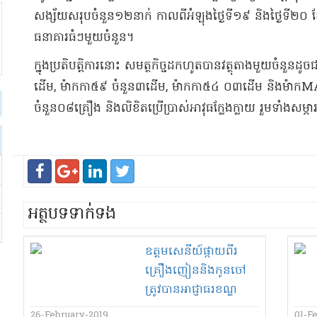
សង្ស័យ​សរុប​ចំនួន​១២​នាក់ កាលពី​អំឡុង​ថ្ងៃទី​១៩ និង​ថ្ងៃទី
ធនាគារ​ធំៗ​មួយចំនួន​។​
​ក្នុង​ប្រតិបត្តិការ​នោះ សមត្ថកិច្ច​ដកហូត​បា​ន​វត្ថុតាង​មួយចំនួន​ដូចជា​
ដើម​, ម៉ាក​កា​៥៩ ចំនួន​៣​ដើម​, ម៉ាក​កា​៥៤ ០៣​ដើម និង​ម៉ាក
ចំនួន​០៨​គ្រឿង និង​លិខិត​ប្រើប្រាស់​អាវុធ​ក្លែងក្លាយ រួមទាំង​សម្ភារ
អត្ថបទទាក់ទង
ឧ​ត្ត​ម​សេនីយ៍​ផ្កាយ​ពីរ​
គ្រឿងញៀន​និង​កូនចៅ​
ត្រូវបាន​អាជ្ញាធរ​ខណ្ឌ
ដូនពេញ​ឃាត់ខ្លួន​ពេល
26-February-2019
01-F