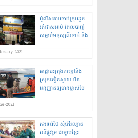
ទៀត​
ប៉ូលិស​តាម​ចាប់​ក្រុម​អ្នក
រត់​ផាស​អាប់ ដែល​បាញ់
សម្លាប់​មនុស្ស​ពីរ​នាក់ និង​
ម្នាក់​រងរបួស​(វីដេអូ)
ebruary-2021
អាជ្ញាធរ​ក្រុង​តាខ្មៅ​និង​
ស្រុក​កៀនស្វាយ មិន​
អនុញ្ញាត​ឲ្យ​មាន​ម្ចាស់​បែ​
ត្រី ទូក ឬ​ផ្ទះ ចូល​សំចត​
តាម​បណ្តោយ​មាត់ទន្លេរ​
une-2021
ខ្លួន​ឡើយ
កង​ទ​ព័​ថៃ សុំ​ដើរល្បាត​
លើផ្លូវ​រួម ជាមួយ​ខ្មែរ​