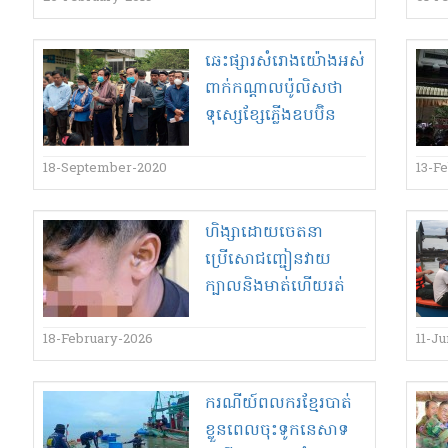
ចេញ​ប្រតិបត្តិ​ការណ៍​មិន​
សហការ​ជាមួយ​មូលដ្ឋាន​!
ឆេះ​ផ្សារ​សំរោង​យ៉ោ​ង​អស់​
ពាក់កណ្តាល​ប៉ូលិស​ថា​
ទុស្សេ​ខ្សែភ្លើង​ឧ​ប​ប៊ិន​
ឈិន​ចេញ​៧​ម៉ឺន​ដុល្លារ​
រៀបចំ​ឡើងវិញ​?
18-September-2020
13-F
ហិង្សាដោយចេតនា
ប្រើសោជញ្ជៀនវាយ
ក្បាលនិងមាត់ហើយរត់
បាត់
18-February-2026
11-J
ករណីយ៍ពលករខ្មែរបាត់
ខ្លួនពេលចុះទូកនេសាទ