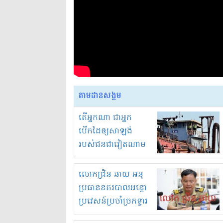
តាមដានសង្គម
តើអ្នកណា ជាអ្នក
បើកដៃឲ្យសាឡង់
របស់ជនជាវៀតណាម
ចូល មកខុស
ច្បាប់លួចបូមខ្សាច់នៅ
លោកជ្រិន ឆាយ អនុ
ក្នុងប្រទេសកម្ពុជា
ប្រធាននគរបាលអន្តោ
ប្រវេសន៍ប្រចាំច្រកទ្វារ
ព្រំដែនភ្នំឌិន និងឈ្មួញ