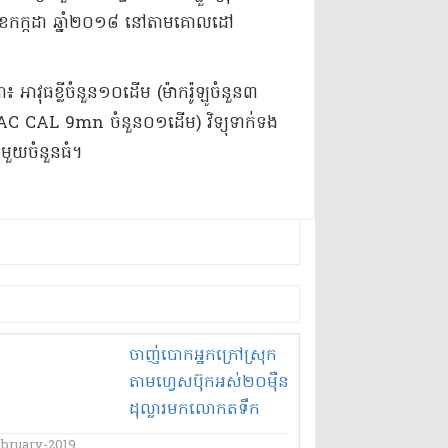
​២០ ខែកក្កដា ឆ្នាំ​២០១៨ នៅតាម​គោលដៅ
៖ អាវុធខ្លី​ចំនួន​១០​ដើម (​ម៉ាក​រ៉ូឡូ​ចំនួន​៣​
​MAC CAL 9mn ចំនួន​០១​ដើម​) វិទ្យុទាក់ទង
​មួយចំនួនធំ​។​
ចាញ់បោក​អ្នក​ក្រៅ​ស្រុក​
តាម​ហ្វេ​ស​ប៊ុ​ក​អស់​២០​ម៉ឺន​
ដុល្លារ​មក​លោ​កត​ទឹក​
ស្ពាន​ជ្រោយចង្វារ​បរាជ័យ​
ebruary-2019