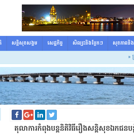
ិ
សន្តិសុខសង្គម
សេដ្ឋកិច្ច
សិល្បះនិងប្លែកៗ
សុខភាពនិង
» ទ្រីស
តុលាការ​កំពុង​បន្ត​និតិ​វិធី​រឿង​សន្តិសុខ​ឯកជន​បន្ល