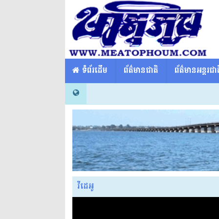
​​ ទំព័រដើម
ព័ត៌មានជាតិ
ព័ត៌មានអន្តរជាត
វីដេអូ