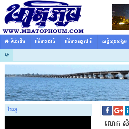
​​ ទំព័រដើម
ព័ត៌មានជាតិ
ព័ត៌មានអន្តរជាតិ
សន្តិសុខសង្គម
វីដេអូ
លោក សំ ឬ​