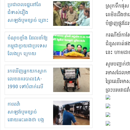
មួយចំនួនទៀត
ប្រជាពលរដ្ឋនៅតែ
ស្រុក​ទឹកផុស 
កំពង់តែគុបគិតគ្នា
ជំទាស់រឿង
គេ​មិនដឹងថា​ត
ធ្វើសកម្មភាពរកស៊ីនិង
សាឡង់បូមខ្សាច់ ព្រោះ
បំផ្លាញ​ផ្ល
ស្តុកទំនិញគេចពន្ធ?
ខ្លាចបាក់ច្រាំងទៀត!
​ករណី​យ៍​កាស
ចំណុចខ្លាំង ដែលនាំឱ្យ
ជំនួស​គាត់​ផង
កម្ពុជាក្លាយជាប្រទេស
នេះ ហាម​ដា
លែងក្រ ក្រោយ
ឆ្នាំ២០៣០
​សូមបញ្ជាក់ថ
រកឃើញអ្នកយកស្លាក
រមាស​ដែលមាន​ល
លេខនគរបាល1A-
ព្រៃឈើ​រមាស
1990 ទៅបំពាក់លើ
ព្រះបរមរាជវាំ
ម៉ូតូរបស់ខ្លួន ដាកផ្លាក
រត់ឌុបហើយ
ការតវ៉ា
សាឡង់បូមខ្សាច់
ដោយអះអាងថា បង្ក
បាក់ច្រាំងទន្លេ និង