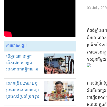
03-July-2026 
​កំពង់ឆ្នាំង
ដឹងថា លោក សំ
ប្រ​វ៉ែ​ង​ពី
តាមដានសង្គម
ដោយសារ​ក្បួន​ត
តើអ្នកណា ជាអ្នក
ទស្សនកិច្ច​នៅ
បើកដៃឲ្យសាឡង់
របស់ជនជាវៀតណាម
ចូល មកខុស
ច្បាប់លួចបូមខ្សាច់នៅ
កាលពី​ព្រឹក​ថ
លោកជ្រិន ឆាយ អនុ
ក្នុងប្រទេសកម្ពុជា
ប្រធាននគរបាលអន្តោ
និង​ដឹកជញ្ជូន
ប្រវេសន៍ប្រចាំច្រកទ្វារ
រថភ្លើង​រមាស 
ព្រំដែនភ្នំឌិន និងឈ្មួញ
ផងដែរ ក្នុង