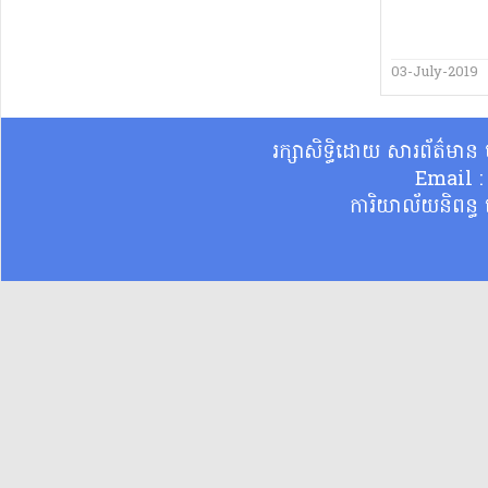
03-July-2019
រក្សាសិទ្ធិដោយ សារព័ត៌មា
Email 
ការិយាល័យនិពន្ធ