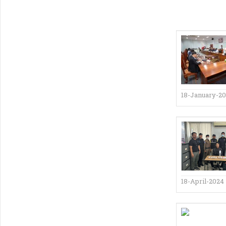
18-January-2
18-April-2024