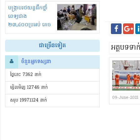
រំខានទាំងយប់ទាំងថ្ងៃ
បង្ក្រាបរថយន្តដឹកថ្នាំ
ពេទ្យជាង
២៣,៤០០ប្រអប់ គេច
ពន្ធនិងអត់ច្បាប់នាំ
ចូល!?
ជាច្រើនទៀត
អត្ថបទទា
ចំនួនអ្នកទស្សនា
ថ្ងៃនេះ​ 7362 នាក់
ម្សិលមិញ 12746 នាក់
09-June-2021
សរុប 19971124 នាក់