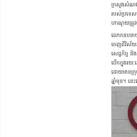
ក្រសួង​សំណង
របស់​ប្រទេស
ហាណូយ​ត្រូវប
​លោក​ឧបនាយក
ចេញពី​វិស័យ​អ
សេដ្ឋកិច្ច និ
បើក​ក្នុង​រយ
ដោយមាន​ក្រុ
ឆ្នាំមុន​។ 