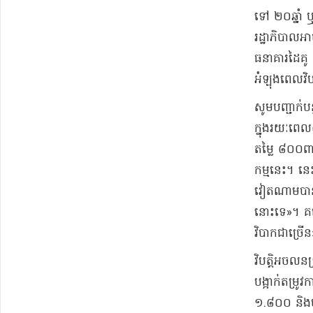
ទៅ ២០​ឆ្នាំ ឬ
រដ្ឋាភិបាល​អា
ធនាគារ​ដៃគូ ដ
អំឡុងពេល​វិបត
​សូមបញ្ជាក់​ប
ក្នុងរយៈពេល
តម្លៃ ៨០០​ពា
កម្មនេះ​។ 
វៀតណាម​បាន​ន
នោះទេ​»​។ គម្
វិបាក​ជាច្រើន​
​វិបត្តិ​អចល
បង្អាក់​តម្រូ
១.៨០០ និង​បង្