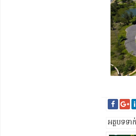
អត្ថបទទា