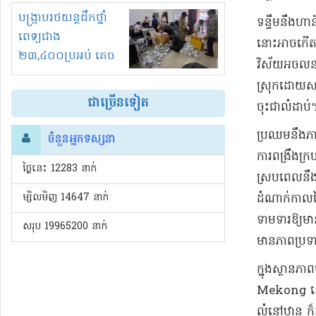
រំខានទាំងយប់ទាំងថ្ងៃ
បង្ក្រាបរថយន្តដឹកថ្នាំ
​ទន្ទឹមនឹង​ហ
ពេទ្យជាង
នោះ​អាច​កើតម
២៣,៤០០ប្រអប់ គេច
វិស័យ​អចលនទ្រ
ពន្ធនិងអត់ច្បាប់នាំ
ស្រុក​ដោយសារ​វ
ចូល!?
ជាច្រើនទៀត
ចុះ​ជា​លំដាប់​
​ប្រឈម​នឹង​ភា
ចំនួនអ្នកទស្សនា
ការពង្រឹង​ក្រ
ថ្ងៃនេះ​ 12283 នាក់
ស្របពេល​នឹង​
ម្សិលមិញ 14647 នាក់
ដំណាក់កាល​នៃ​
ទាមទារ​ឱ្យមាន
សរុប 19965200 នាក់
មាន​ភាព​ប្រទាក
​ក្នុងស្ថានភ
Mekong នៅ​បទ
លំនៅឋាន ក៏ដូ