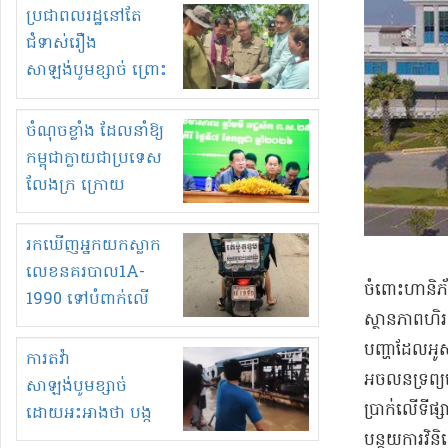
មួយចំនួនទៀត
ប្រជាពលរដ្ឋនៅតែ
កំពង់តែគុបគិតគ្នា
ជំទាស់រឿង
ធ្វើសកម្មភាពរកស៊ីនិង
សាឡង់បូមខ្សាច់ ព្រោះ
ស្តុកទំនិញគេចពន្ធ?
ខ្លាចបាក់ច្រាំងទៀត!
ចំណុចខ្លាំង ដែលនាំឱ្យ
កម្ពុជាក្លាយជាប្រទេស
លែងក្រ ក្រោយ
ឆ្នាំ២០៣០
រកឃើញអ្នកយកស្លាក
លេខនគរបាល1A-
​ចំពោះ​ហានិភ័
1990 ទៅបំពាក់លើ
ស្ថានភាព​ហិរញ
ម៉ូតូរបស់ខ្លួន ដាកផ្លាក
បញ្ហា​ដែល​អូស
រត់ឌុបហើយ
ការតវ៉ា
អចលនទ្រព្យ​
សាឡង់បូមខ្សាច់
ប្រាក់​លើ​ទី
ដោយអះអាងថា បង្ក
បាក់ច្រាំងទន្លេ និង
បន្ថយ​ការវិនិ