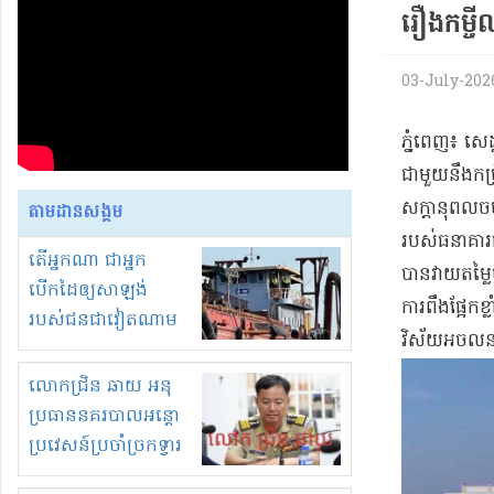
រឿង​កម្ចី​
03-July-2026 
​ភ្នំពេញ​៖ សេ
ជាមួយនឹង​កម្រ
សក្តានុពល​ចម
តាមដានសង្គម
របស់​ធនាគារជា
តើអ្នកណា ជាអ្នក
បាន​វាយតម្លៃថ
បើកដៃឲ្យសាឡង់
ការពឹងផ្អែក​ខ្
របស់ជនជាវៀតណាម
វិស័យ​អចលនទ
ចូល មកខុស
ច្បាប់លួចបូមខ្សាច់នៅ
លោកជ្រិន ឆាយ អនុ
ក្នុងប្រទេសកម្ពុជា
ប្រធាននគរបាលអន្តោ
ប្រវេសន៍ប្រចាំច្រកទ្វារ
ព្រំដែនភ្នំឌិន និងឈ្មួញ