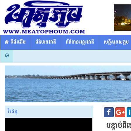
​​ ទំព័រដើម
ព័ត៌មានជាតិ
ព័ត៌មានអន្តរជាតិ
សន្តិសុខសង្គម
វីដេអូ
បន្ទាប់ពី