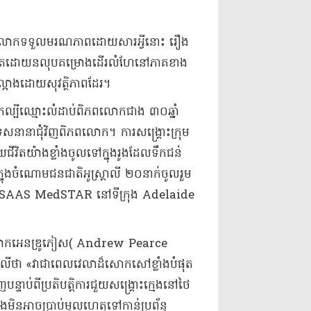
ក​លោក​ទទួលមរណភាព​ដោយសារ​អ្វី​នោះ រឿង​
បំផុត​ដោយ​ន​លុប​គម្រោង​ដើរ​លំហែ​នៅ​ភាគ​ខាង
ាង​ដោយ​សុវត្ថិភាព​ដែរ​។​
ក​ល្បីឈ្មោះ​លំដាប់​ពិភពលោក​ជាង ៣០​ឆ្នាំ
​ប្រទេស​នានា​ជុំវិញ​ពិភពលោក​។ ការសង្គ្រោះ​ក្រុម
វិត​យ៉ាងខ្លាំង​ចូលទៅក្នុង​រូង​ដែល​ទឹក​ជន់​
ក្នុងចំណោម​ជនជាតិ​អូស្ត្រាលី ២០​នាក់​ចូលរួម​
​គ្លីនិក SAAS MedSTAR នៅ​ទីក្រុង Adelaide
ន្តែ​លោកអេនឌ្រូភៀស( Andrew Pearce
លី​ថា «​វា​ជា​ពេលវេលា​ដ៏​សោកសៅ​ខ្លាំង​បំផុត​
ប់ពី​ប្រតិបត្តិការ​ជួយសង្គ្រោះ​ក្មេង​នៅ​ថៃ​
ិនអាច​ប្រាប់​មូលហេតុ​ទៅកាន់​ប្រព័ន្ធ​