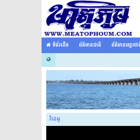
​​ ទំព័រដើម
ព័ត៌មានជាតិ
ព័ត៌មានអន្តរជាត
វីដេអូ