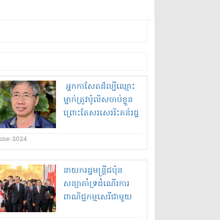
អ្នកកាសែត​ដ៏​ល្បីឈ្មោះ​
ម្នាក់​ត្រូវ​ប៉ូលិស​ចាប់ខ្លួន​
ព្រោះតែ​សរសេរ​រិះគន់​រដ្ឋ
អំណាច​
une-2024
នាយករដ្ឋមន្ត្រី​ជប៉ុន
សន្យា​គាំទ្រ​ដំណើរការ​
ពាណិជ្ជកម្ម​សេរី​ជាមួយ​
ប្រទេស​វៀតណាម​