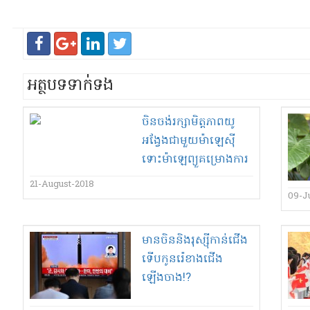
អត្ថបទទាក់ទង
ចិន​ចង់​រក្សា​មិត្តភាព​យូ​
អង្វែង​ជាមួយ​ម៉ាឡេស៊ី​
ទោះ​ម៉ា​ឡេ​ព្យួ​គម្រោងការ​
មានតម្លៃ​ជាង​២០​ពាន់​
21-August-2018
លាន​ដុល្លារ​អាមេរិក​
09-J
ជាមួយ​រដ្ឋាភិបាល​លោក​
ណា​ជិព​រ៉ា​ហ្សា​ក់​ក៏ដោយ​!
មាន​ចិន​និង​រុស្ស៊ី​កាន់ជើង​
ទើប​កូន​រ៉េ​ខាងជើង​
ឡើងចាង​!?