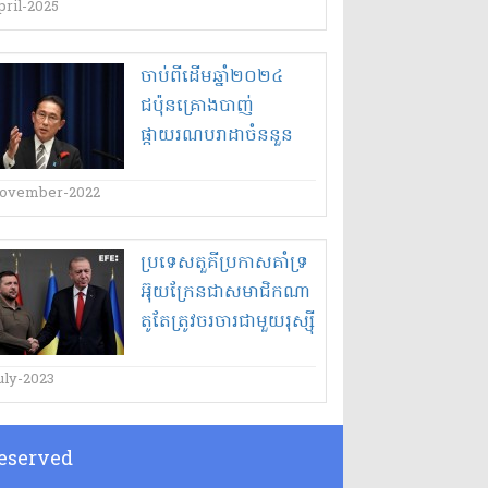
pril-2025
ចាប់ពី​ដើមឆ្នាំ​២០២៤​
ជប៉ុន​គ្រោង​បាញ់​
ផ្កាយរណប​រា​ដា​ចំន​នួន​
៥០​គ្រឿងក្នុង​ពេលដែល​
នាយក​រដ្ឋ​ប្រកាស​បង្កើត​
ovember-2022
កញ្ចប់​ថវិកា​រ​យោធា
ប្រទេស​តួ​គី​ប្រកាស​គាំទ្រ​
អ៊ុយ​ក្រែ​ន​ជា​សមាជិក​ណា​
តូ​តែ​ត្រូវ​ចរចារ​ជាមួយ​រុស្ស៊ី​
សិន​!
uly-2023
 Reserved