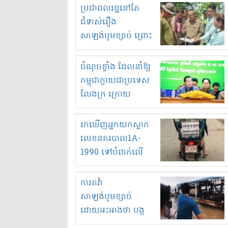
មួយចំនួនទៀត
ប្រជាពលរដ្ឋនៅតែ
កំពង់តែគុបគិតគ្នា
ជំទាស់រឿង
ធ្វើសកម្មភាពរកស៊ីនិង
សាឡង់បូមខ្សាច់ ព្រោះ
ស្តុកទំនិញគេចពន្ធ?
ខ្លាចបាក់ច្រាំងទៀត!
ចំណុចខ្លាំង ដែលនាំឱ្យ
កម្ពុជាក្លាយជាប្រទេស
លែងក្រ ក្រោយ
ឆ្នាំ២០៣០
រកឃើញអ្នកយកស្លាក
លេខនគរបាល1A-
1990 ទៅបំពាក់លើ
ម៉ូតូរបស់ខ្លួន ដាកផ្លាក
រត់ឌុបហើយ
ការតវ៉ា
សាឡង់បូមខ្សាច់
ដោយអះអាងថា បង្ក
បាក់ច្រាំងទន្លេ និង