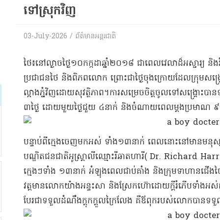
ទៅស្រុកវិញ
03-July-2026 / ព័ត៌មានអន្តរជាតិ
​ថៃ​៖​នៅ​ល្ងាច​ថ្ងៃ​១០​កក្កដា​ឆ្នាំ​២០១៨ ជា​ពេលវេលា​ដ៏​អស្ចារ្យ និង​
ប្រជាជន​ថៃ និង​ពិភពលោក ព្រោះ​ជា​ថ្ងៃ​ចុងក្រោយ​ដែល​ក្រុម​សង្គ្
ល្អាង​ភ្នំ​វិញ​ដោយ​សុវត្ថិភាព​។​ការសម្រេចចិត្ត​ចូលទៅ​សង្គ្រោះ
៣​ថ្ងៃ ដោយ​មួយថ្ងៃ​ជួយ ៤​នាក់ និង​ចំណាយពេល​ម្ដង​ប្រមាណ ៩
បន្ទាប់ពី​ក្មេង​ចេញមក​អស់ ទាំង​១៣​នាក់ ពេលនោះ​នៅមាន​មនុស្
បណ្ឌិត​ជនជាតិ​អូស្ត្រាលី​ឈ្មោះ​រី​ឆាត​ហារី​( Dr. Richard Harries)
ក្មេងៗ​ទាំង ១៣​នាក់ អំឡុងពេល​ជាប់គាំង និង​ក្រុម​ទាហាន​ជើង​ថៃ ៣
វត្តមាន​លោក​យ៉ាង​អន្ទះសា និង​ស្រែក​ហ៊ោ​ដោយ​ក្ដីរំភើប​ទាំងអស់គ្ន
បែរជា​ទទួលដំណឹង​ក្ដុកក្ដួល​ក្រៃលែង គឺ​ឪពុក​របស់លោក​បានទទួ