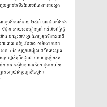
ិង​ជួយ​អ្នកដទៃ​មិនដែល​ចង់​បានការ​តបស្នង​
ូបង្វឹក​ម្នាក់​អាយុ ២៥​ឆ្នាំ បាន​ជាប់គាំង​ក្នុង​
ិថុនា ដោយសារ​ភ្លៀង​ធ្លាក់ ជន់​លិច​ពី​ភ្នំ​ធ្វើ​
ដា ម៉ោង ៩​កន្លះ​យប់ អ្នកជំនាញ​មុជទឹក​ជនជាតិ​
រយៈពេល ៩​ថ្ងៃ និង​ជាង ៥​ម៉ោង​។​​ការរក
ល ៤​ខែ ឲ្យ​ពួកគេ​រៀន​មុជទឹក​ចេះ​ស្ទាត់​
រោះថ្នាក់​ច្រើន​ដូចជា មេឃ​បន្ត​ភ្លៀង​ឥត​
និង ខ្វះ​អុកស៊ីហ្សែន​ជាដើម​។ ដូច្នេះហើយ​
រោះ​ចេញ​យ៉ាង​ប្រញាប់​តែម្ដង​៕