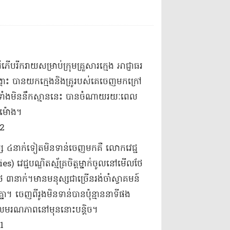
រំភើប​រីករាយ​សម្រាប់​ក្រុមគ្រួសារ​ក្មេង អាជ្ញាធរ
រោះ បាន​យក​ក្មេង​និង​គ្រូ​របស់គេ​ចេញមកក្រៅ​
បាន​ទាំង​មិន​នឹកស្មាន​នេះ បាន​ចំណាយ​រយៈពេល
​ម៉ោង​។
ស ៤​នាក់​ទៀត​មិនទាន់​ចេញមក​គឺ លោក​វេជ្ជ
 វេជ្ជបណ្ឌិត​ស្ម័គ្រចិត្ត​ម្នាក់​ចូល​នៅ​មើលថែ​
​នាក់​។​មាន​មនុស្ស​ជាច្រើន​រង់ចាំ​ស្វាគមន៍​
ា​។ ចេញពី​រូង​មិនទាន់បាន​ប៉ុន្មាន​នាទី​ផង
ល​មរណភាព​នៅមុន​នោះ​បន្តិច​។​