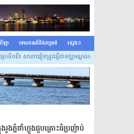
កីឡា
ទេសចរណ៏និងវប្បធម៌
ផ្សេង​ៗ
ិបតី៖ សាលារៀនត្រូវធ្វើជាមជ្ឈមណ្ឌលកំណត់វិធីសាស្ត្របង្រៀន
នុង​រូងភ្នំ​ថាំ​ហ្លួង​ជួប​គ្រោះ​ធំ​ប្រញ៉ាប់