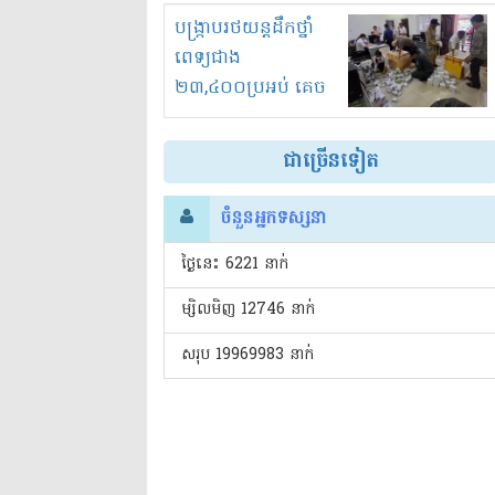
រំខានទាំងយប់ទាំងថ្ងៃ
បង្ក្រាបរថយន្តដឹកថ្នាំ
ពេទ្យជាង
២៣,៤០០ប្រអប់ គេច
ពន្ធនិងអត់ច្បាប់នាំ
ចូល!?
ជាច្រើនទៀត
ចំនួនអ្នកទស្សនា
ថ្ងៃនេះ​ 6221 នាក់
ម្សិលមិញ 12746 នាក់
សរុប 19969983 នាក់