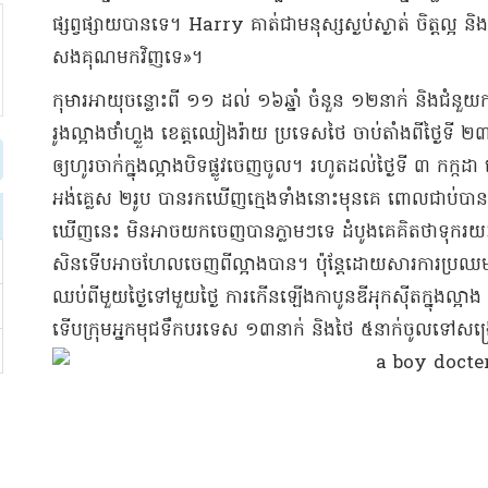
ផ្សព្វផ្សាយ​បានទេ​។ Harry គាត់​ជាម​នុស្ស​ស្ងប់ស្ងាត់ ចិត្តល្អ ន
សងគុណ​មកវិញ​ទេ​»​។​
​កុមារ​អាយុ​ចន្លោះ​ពី ១១ ដល់ ១៦​ឆ្នាំ ចំនួន ១២​នាក់ និង​ជំនួយការ​គ្រ
រូង​ល្អាង​ថាំ​ហ្លួង ខេត្ត​ឈៀង​រ៉ា​យ ប្រទេស​ថៃ ចាប់តាំងពី​ថ្ងៃទី ២៣ ម
ឲ្យ​ហូរ​ចាក់​ក្នុង​ល្អាង​បិទផ្លូវ​ចេញចូល​។ រហូតដល់​ថ្ងៃទី ៣ កក្ក
អង់គ្លេស ២​រូប បាន​រកឃើញ​ក្មេង​ទាំងនោះ​មុនគេ ពោល​ជាប់​បាន​
ឃើញ​នេះ មិនអាច​យកចេញ​បាន​ភ្លាមៗ​ទេ ដំបូង​គេ​គិតថា​ទុក​រយៈពេ
សិន​ទើប​អាច​ហែល​ចេញពី​ល្អាង​បាន​។ ប៉ុន្តែ​ដោយសារ​ការ​ប្រឈម​គ្
ឈប់​ពីមួយថ្ងៃ​ទៅមួយថ្ងៃ ការកើនឡើង​កាបូនឌីអុកស៊ីត​ក្នុង​ល្អាង 
ទើប​ក្រុម​អ្នក​មុជទឹក​បរទេស ១៣​នាក់ និង​ថៃ ៥​នាក់​ចូលទៅ​សង្គ្