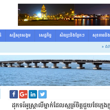
ិ
សន្តិសុខសង្គម
សេដ្ឋកិច្ច
សិល្បះនិងប្លែកៗ
សុខភាពនិង
» សម្ដេចធ
ដុក​ទ​រ័​អូស្ត្រាលី​ម្នាក់​ដែល​ស្ម​គ្រ័​ចិត្ត​ជួយ​ថែ​ក្មេង​ក្