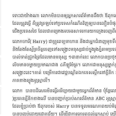
​ទោះជា​យ៉ាងណា លោក​មិនបាន​ឲ្យ​អ្នកសារព័ត៌មាន​ដឹងថា ឪពុ
ដែល​ត្រូវធ្វើ គឺ​ត្រូវ​ត្រឡប់​ទៅ​ប្រទេស​កំណើត​វិញ​ឲ្យ​បាន​លឿន​
ជើង​ប្រទេស​ថៃ ដែលជា​គម្រោង​អបអរសាទរ​ការយក​ក្មេង​ចេញពី​ល្អ
​លោកហារី( Harry) ជា​គ្រូពេទ្យ​ទាហាន និង​ជា​អ្នកជំនាញ​មុខទឹ
និង​តែងតែ​ស្ម័គ្រចិត្ត​ចេញទៅ​សង្គ្រោះ​មនុស្ស​ជាប់​ក្នុង​រូងភ្នំ​តាម
បាល់ទាត់​ជ្រូកព្រៃ​ដែលមាន​មនុស្ស ១៣​នាក់​នេះ លោក​បាន​ប្រថុយ​ជី
លិច​មាន​ចម្ងាយ​ប្រមាណ​ជាង ៤​គីឡូម៉ែត្រ​។ លោក​ជា​មនុស្ស​ម្នាក់​
សង្គ្រោះ​នេះ​។​គាត់ បម្រើការ​ជា​វេជ្ជបណ្ឌិត​ឯកទេស​ស្ពឹក​នៅ
ភាគខាងត្បូង​អូស្ត្រាលី​។
លោក បាន​បដិសេធ​មិន​ធ្វើ​អធិប្បាយ​ជាមួយ​អ្នកព័ត៌មាន ប៉ុ
)ប្រធាន​គ្លីនិក​ខាងលើ បានបញ្ជាក់​ប្រាប់​សារព័ត៌មាន ABC អូស្ត្រា
ដែល​ខ្ញុំ​ប្រាប់ថា ឪពុក​របស់ Harry បានទទួល​មរណភាព​យប់មិញ​បន្ទា
បានបញ្ចប់​ដោយ​ជោគជ័យ​។ ដើម្បី​ជាការ​គោរព​ដល់​អ្នកស្លាប់ យើង​ម