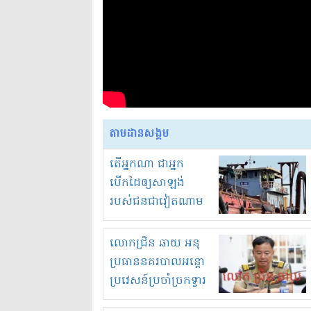
តាមដានសង្គម
តើអ្នកណា ជាអ្នក
បើកដៃឲ្យសាឡង់
របស់ជនជាវៀតណាម
ចូល មកខុស
ច្បាប់លួចបូមខ្សាច់នៅ
លោកជ្រិន ឆាយ អនុ
ក្នុងប្រទេសកម្ពុជា
ប្រធាននគរបាលអន្តោ
ប្រវេសន៍ប្រចាំច្រកទ្វារ
ព្រំដែនភ្នំឌិន និងឈ្មួញ