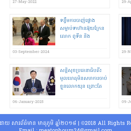
27-May-2022
29-A
ទន្ទឹមការបាញ់​ផ្លោង​
សម្លាប់​ទា​ហ៊ាន​អ៊ុយ​ក្រែ​ន​
លោក ពូ​ទីន និង​
ប្រធានាធិបតី​ម៉ុង​ហ្គោ​លី
ជួបគ្នាបង្កការរិះគន់​ពី​អ៊ុយ​
03-September-2024
29-N
ក្រែ​ន ជុំវិញ​ដីកាចាប់ខ្លួន​
របស់ ICC​តែហ្វាំ​ង​ដាក់​
សន្តិសុខ​ប្រធានាធិបតី​៖​
ការ​កៀប​ស​ង្គ​ត់
មូលហេតុ​មិន​សហការ​ចាប់
ខ្លួន​លោក​យុន ព្រោះតែ​
សុពលភាព​នៃ​ដីកាចាប់
ខ្លួន ត្រូវ ការជជែក​គ្នា​សិន​
06-January-2025
09-J
្ធិដោយ សារព័ត៌មាន មាតុភូមិ ឆ្នាំ២០១៨ | ©2018 All Rights
Email : meatophoum24@gmail.com