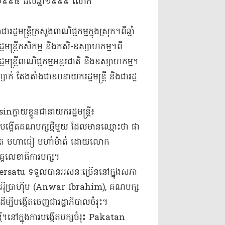
ាំ​១៩៩៥ ដល់​ឆ្នាំ​១៩៩៩ លោក
្រី​ក្រសួងពាណិជ្ជកម្ម​ក្នុងស្រុក​។​​ពី​ឆ្នាំ​
​កសិកម្ម និង​ក​សិ​-​ឧស្សាហកម្ម​។​​ពី​
ី​ពាណិជ្ជកម្ម​អន្តរជាតិ និង​ឧស្សាហកម្ម​។​
 តែងតាំង​ជា​ឧបនាយករដ្ឋមន្ត្រី និង​ជា​រដ្ឋ
្លាយខ្លួនជា​នាយករដ្ឋមន្ត្រី​៖
្កើត​គណបក្ស​ថ្មី​មួយ ដែលមាន​ឈ្មោះថា ផា​
ណ្ឌិត មហា​ធៀ ម​ហាំ​ម៉ាត់ ដោយ​លោក
េខាធិការ​បក្ស​។​
ersatu ទទួលបាន​អ​សនៈ​ច្រើន​នៅក្នុង​សភា
ា អ៉ី​ប្រា​ហ៊ីម (Anwar Ibrahim), គណបក្ស
បង្កើត​ចេញ​ជា​រដ្ឋាភិបាលចំរុះ​។​
ី​។​នៅក្នុង​ការបង្កើត​បក្ស​ចំរុះ Pakatan