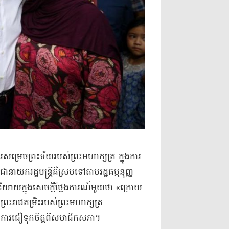
​ការសម្រេច​ព្រះទ័យ​របស់​ព្រះមហាក្សត្រ ក្នុងការ​
ដ្ឋមន្ត្រី​គឺ​ស្របទៅតាម​រដ្ឋធម្មនុញ្ញ​
​និយាយ​ក្នុង​សេចក្តីថ្លែងការណ៍​មួយ​ថា «​ក្រោយ​
្រះរាជតម្រិះ​របស់​ព្រះមហាក្សត្រ
​មានការ​ជឿទុកចិត្ត​ពី​សមាជិកសភា​។​