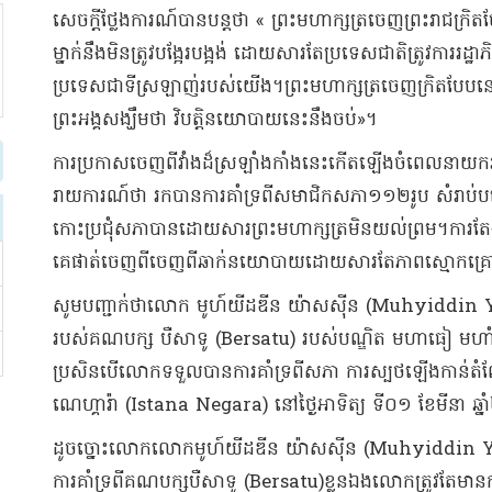
សេចក្តីថ្លែងការណ៍​បាន​បន្តថា « ព្រះមហាក្សត្រ​ចេញ​ព្រះរាជ​ក្រិត
ម្នាក់​នឹងមិន​ត្រូវ​បង្អែរ​បង្អង់ ដោយសារតែ​ប្រទេសជាតិ​ត្រូវការ​រដ្
ប្រទេស​ជាទី​ស្រឡាញ់​របស់​យើង​។​ព្រះមហាក្សត្រ​ចេញ​ក្រិត​បែបនេះ​ជ
ព្រះអង្គ​សង្ឃឹមថា វិបត្តិ​នយោបាយ​នេះ​នឹង​ចប់​»​។​
​ការប្រកាស​ចេញពី​វាំង​ដ៏​ស្រឡាំងកាំង​នេះ​កើតឡើង​ចំពេល​នាយករដ្
រាយការណ៍​ថា រកបាន​ការគាំទ្រ​ពី​សមាជិកសភា​១១២​រូប សំរាប់​បង្
កោះប្រជុំ​សភា​បាន​ដោយសារ​ព្រះមហាក្សត្រ​មិន​យល់ព្រម​។​ការតែ
គេ​ផាត់​ចេញពី​ចេញពី​ឆាក់នយោបាយ​ដោយសារតែ​ភាពស្មោកគ្រោក​រប
សូមបញ្ជាក់ថា​លោក មូ​ហ៍យី​ដ​ឌី​ន យ៉ា​ស​ស៊ីន (Muhyiddin Yassin
របស់​គណបក្ស បឺ​សា​ទូ (Bersatu) របស់​បណ្ឌិត មហា​ធៀ ម​ហាំ​
ប្រសិនបើ​លោក​ទទួលបាន​ការគាំទ្រ​ពីស​ភា ការស្បថ​ឡើងកាន់តំណែង 
ណេ​ហ្គា​រ៉ា (Istana Negara) នៅ​ថ្ងៃអាទិត្យ ទី​០១ ខែមីនា ឆ្
ដូច​ច្នោះ​លោក​លោ​កមូ​ហ៍យី​ដ​ឌី​ន យ៉ា​ស​ស៊ីន (Muhyiddin Yass
ការគាំទ្រ​ពី​គណបក្ស​បឺ​សា​ទូ (Bersatu)​ខ្លួនឯង​លោក​ត្រូវតែមាន​