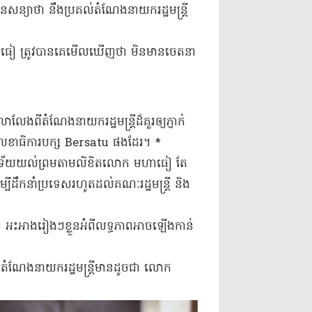
ន្យាថា នឹង​ប្រគល់​តំណែង​នាយករដ្ឋមន្ត្រី
ា​ធៀ ត្រូវបាន​គេ​មើលឃើញថា មិនមាន​ចេតនា​
ង​ពី​តំណែង​នាយករដ្ឋមន្ត្រី​ដ៏​គួរ​ឲ្យ​ភ្ញាក់
គលេខាធិការ​បក្ស Bersatu ផងដែរ​។ *
្រះទ័យ​យល់ព្រម​តាម​លិខិត​លោក មហា​ធៀ តែ​
្បី​ដឹកនាំ​ប្រទេស​រហូតដល់​គណៈរដ្ឋមន្ត្រី និង​
ះអាង​រៀងៗ​ខ្លួន​អំពី​លទ្ធភាព​អាច​ឡើងកាន់
ាប់​តំណែង​នាយករដ្ឋមន្ត្រី​មានដូចជា លោក