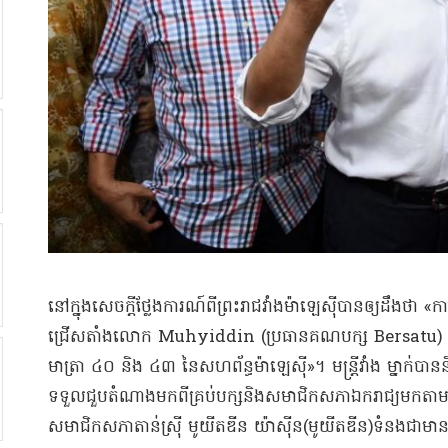
​នៅក្នុង​សេចក្តីថ្លែងការណ៍​ពី​ព្រះរាជវាំង​ម៉ាឡេស៊ី​បាន​ឲ្យ​ដឹងថា «
ជ្រើសតាំង​លោក Muhyiddin (​ប្រធាន​គណបក្ស Bersatu) ជា​នាយករ
មាត្រា ៤០ និង ៤៣ នៃ​សហព័ន្ធ​ម៉ាឡេស៊ី​»​។ មន្ត្រី​វាំង ម្នាក់​បាន
ទទួល​ជួប​តំណាង​មកពី​គ្រប់​បក្ស​និង​សមាជិកសភា​ឯករាជ្យ​មក​តាម​ព
សមាជិកសភា​តាន់​ស្រ៊ី មូ​យី​ត​ឌី​ន យ៉ា​ស៊ីន​(​មូ​យី​ត​ឌី​ន​)​ទំនងជា