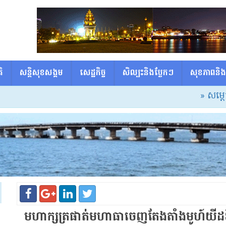
ិ
សន្តិសុខសង្គម
សេដ្ឋកិច្ច
សិល្បះនិងប្លែកៗ
សុខភាពនិង
» សម្ដេចធិបតី៖
មហាក្សត្រ​ផាត់​មហា​ធា​ចេញ​តែងតាំង​មូ​ហ៍យី