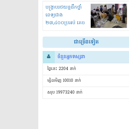
រំខានទាំងយប់ទាំងថ្ងៃ
បង្ក្រាបរថយន្តដឹកថ្នាំ
ពេទ្យជាង
២៣,៤០០ប្រអប់ គេច
ពន្ធនិងអត់ច្បាប់នាំ
ចូល!?
ជាច្រើនទៀត
ចំនួនអ្នកទស្សនា
ថ្ងៃនេះ​ 2204 នាក់
ម្សិលមិញ 10010 នាក់
សរុប 19973240 នាក់