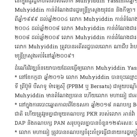
​នៅក្នុង​ជួ​រដ្ឋាភិបាល​របស់លោក Muhyiddin Yassin៖​ពី​ឆ្ន
Muhyiddin កាន់តំណែង​ជា​រដ្ឋមន្ត្រីក្រសួង​យុវជន និង​កីឡា​។​
​ពី​ឆ្នាំ​១៩៩៩ ដល់​ឆ្នាំ​២០០៤ លោក Muhyiddin កាន់តំណែង​ជា​រដ្ឋមន្ត
២០០៤ ដល់​ឆ្នាំ​២០០៨ លោក Muhyiddin កាន់តំណែង​ជា​រដ្ឋមន្ត្រី
២០០៨ ដល់​ឆ្នាំ​២០០៩ លោក Muhyiddin កាន់តំណែង​ជា​រដ្ឋមន្ត្រ
លោក Muhyiddin ត្រូវបាន​អតីត​រដ្ឋបាល​លោក ណា​ជីប រ៉ា​ហ្សា​ក់
មន្ត្រីក្រសួង​អប់រំ​នៅ​ឆ្នាំ​២០០៩​។​
​ដំណើ​រវិ​វ​ឌ្ឈ​ន៍​នយោបាយ​ដែល​ធ្វើ​ឲ្យ​លោក Muhyiddin Yassin​ក
* នៅ​ខែកក្កដា ឆ្នាំ​២០១៦ លោក Muhyiddin បាន​ចុះឈ្មោះ​បង
ទី ព្រី​ប៊ូ​មិ បឺ​សា​ទូ ម៉ាឡេស៊ី (PPBM ឬ Bersatu) ជាមួយ​ប
Muhyiddin មាន​តំណែង​ប្រធាន ហើយ​លោក មហា​ធៀ ជា​អគ្គល
* នៅក្នុង​ការបោះឆ្នោត​កាលពី​ខែឧសភា ឆ្នាំ​២០១៨ គណបក្ស B
ជាតិ ហើយ​ត្រូវ​រួមគ្នា​ជាមួយ​គណបក្ស PKR របស់លោក អាន់​វ៉
DAP និង​គណបក្ស PAN សរុប​ចូលគ្នា​បាន​ចំនួន​១២៩​អ​សនៈ ដើម្បី​
* លោក មហា​ធៀ ត្រូវបាន​គណបក្ស​ចំរុះ​គាំទ្រ​ធ្វើជា​នាយករដ្ឋមន្ត្រ