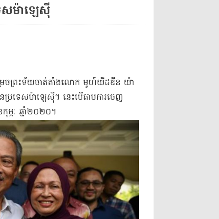
ទេស​ម៉ាឡេស៊ី​
រេច​ព្រះទ័យ​ចាត់តាំង​លោក មូ​ហ៍យី​ដ​ឌី​ន យ៉ា​
​នៃ​ប្រទេស​ម៉ាឡេស៊ី​។ នេះ​បើតាម​ការចេញ
ម្ភៈ ឆ្នាំ​២០២០​។​