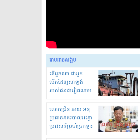
តាមដានសង្គម
តើអ្នកណា ជាអ្នក
បើកដៃឲ្យសាឡង់
របស់ជនជាវៀតណាម
ចូល មកខុស
ច្បាប់លួចបូមខ្សាច់នៅ
លោកជ្រិន ឆាយ អនុ
ក្នុងប្រទេសកម្ពុជា
ប្រធាននគរបាលអន្តោ
ប្រវេសន៍ប្រចាំច្រកទ្វារ
ព្រំដែនភ្នំឌិន និងឈ្មួញ