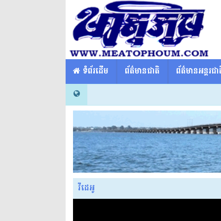
​​ ទំព័រដើម
ព័ត៌មានជាតិ
ព័ត៌មានអន្តរជាត
វីដេអូ