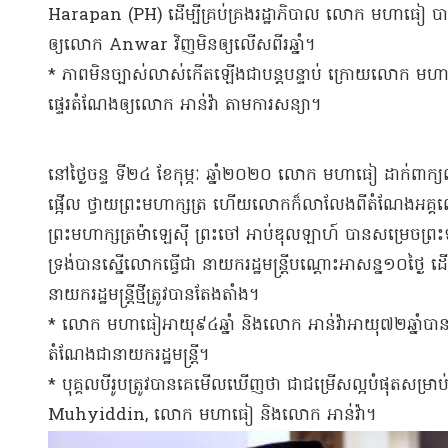
Harapan (PH) ដើម្បី​គ្រប់គ្រង​រដ្ឋាភិបាល លោក មហា​ធៀ បាន​ស
ឲ្យ​លោក Anwar វិញ​មិន​ឲ្យ​លើសពីរ​ឆ្នាំ​។​
* ភាពមិនច្បាស់លាស់​កើត​ឡើងជា​បន្តបន្ទាប់ ក្រោយ​លោក មហ
ផ្ទេរតំណែង​ឲ្យ​លោក អាន់​វ៉ា តាម​ការសន្យា​។
នៅ​ថ្ងៃ​ចន្ទ ទី​២៤ ខែកុម្ភៈ ឆ្នាំ​២០២០ លោក មហា​ធៀ ដាក់ពាក្យ​លាលែ
ផ្អើល ថ្វាយ​ព្រះមហាក្សត្រ ហើយ​លោក​ក៏​លាលែង​ពី​តំណែង​អគ្
ព្រះមហាក្សត្រ​ម៉ាឡេស៊ី ព្រះ​ចៅ អាប់​ឌុល​ឡា​ហ៍ បានសម្រេច​ព
ទ្រង់​បានស្នើ​លោក​ធ្វើជា នាយករដ្ឋមន្ត្រី​បណ្តោះអាសន្ន​១០​ថ្ងៃ ដើម
នាយករដ្ឋមន្ត្រី​ថ្មី​ត្រូវបានតែងតាំង​។​
* លោក មហា​ធៀអាយុ៩៤ឆ្នាំ និង​លោក អាន់​វ៉ាអាយុ៧២ឆ្នាំបាន អ
តំណែង​ជា​នាយករដ្ឋមន្ត្រី​។​
* បុគ្គល​បី​រូប​ត្រូវបាន​គេ​មើលឃើញថា ជា​ជម្រើស​ល្អ​បំផុត​សម្រ
Muhyiddin, លោក មហា​ធៀ និង​លោក អាន់​វ៉ា​។​