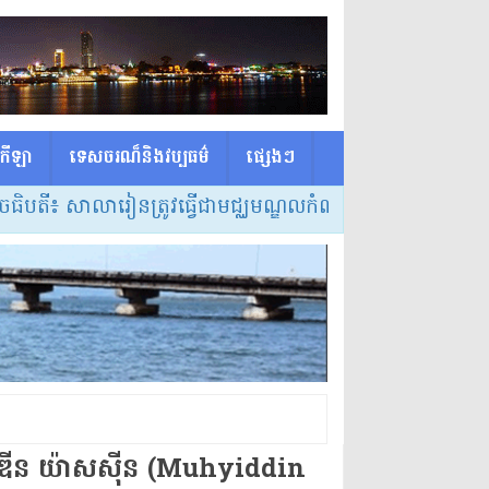
កីឡា
ទេសចរណ៏និងវប្បធម៌
ផ្សេង​ៗ
 សាលារៀនត្រូវធ្វើជាមជ្ឈមណ្ឌលកំណត់វិធីសាស្ត្របង្រៀន និងល
​ដ​ឌី​ន យ៉ា​ស​ស៊ីន (Muhyiddin