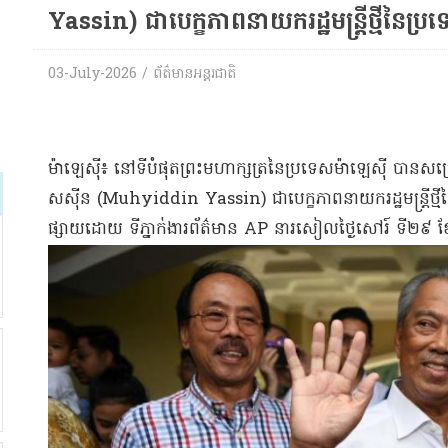
Yassin) ជា​បេក្ខភាព​នាយករដ្ឋមន្ត្រី​ថ្មី​នៃ​ប្រ
03-July-2026 / ព័ត៌មានអន្តរជាតិ
​ម៉ាឡេស៊ី​៖ នៅ​ទីបំផុត​ព្រះមហាក្សត្រ​នៃ​ប្រទេស​ម៉ាឡេស៊ី បានសម្
ស​ស៊ីន (Muhyiddin Yassin) ជា​បេក្ខភាព​នាយករដ្ឋមន្ត្រី​ថ្មី
ផ្សាយ​ដោយ ទីភ្នាក់ងារ​ព័ត៌មាន AP នា​រសៀល​ថ្ងៃ​សៅរ៍ ទី​២៩ ខែកុ