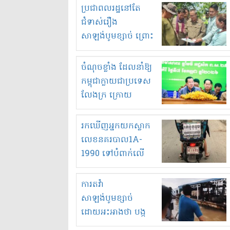
មួយចំនួនទៀត
ប្រជាពលរដ្ឋនៅតែ
កំពង់តែគុបគិតគ្នា
ជំទាស់រឿង
ធ្វើសកម្មភាពរកស៊ីនិង
សាឡង់បូមខ្សាច់ ព្រោះ
ស្តុកទំនិញគេចពន្ធ?
ខ្លាចបាក់ច្រាំងទៀត!
ចំណុចខ្លាំង ដែលនាំឱ្យ
កម្ពុជាក្លាយជាប្រទេស
លែងក្រ ក្រោយ
ឆ្នាំ២០៣០
រកឃើញអ្នកយកស្លាក
លេខនគរបាល1A-
1990 ទៅបំពាក់លើ
ម៉ូតូរបស់ខ្លួន ដាកផ្លាក
រត់ឌុបហើយ
ការតវ៉ា
សាឡង់បូមខ្សាច់
ដោយអះអាងថា បង្ក
បាក់ច្រាំងទន្លេ និង