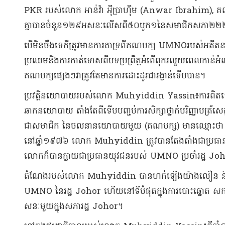
PKR របស់លោក អាន់​វ៉ា អ៉ី​ប្រា​ហ៊ីម (Anwar Ibrahim)
គ្នា​បាន​ចំនួន​១២៩​អ​សនៈ​លើសពី​៥០​បូក​១​នៃសមាជិកសភា​២២២​នាក់
បើ​មិន​ចឹ​ង​ទេ​គឺ​ត្រូវ​មានការ​គា​ទ្រ​ពី​គណបក្ស UMNO​របស់​អតីត​នាយក
ប្រឈម​និង​ការកាត់ទោស​ពីបទ​ប្រព្រឹត្ត​អំពើពុករលួយ​ពេល​កាន់អំណ
គណបក្ស​ផ្សេងៗ​វា​ត្រូវតែមាន​ការដោះដូរ​ជា​រង្វាន់​ទើបបាន​។​
​ប្រវត្តិ​នយោបាយ​របស់លោក Muhyiddin Yassin៖​ការពិ
ឆាកនយោបាយ តាំងតែ​ពី​ទើប​បញ្ចប់​ការសិក្សា​ថ្នាក់​បរិ​ញ្ញាប​ត្រ័​
ជា​សមាជិក នៃ​ចលនានយោបាយ​មួយ (​គណបក្ស​) មាន​ឈ្មោះថា UM
នៅ​ឆ្នាំ​១៩៧៦ លោក Muhyiddin ត្រូវបានតែងតាំង​ជា​ប្រ
លោក​ក៏បាន​ក្លាយជា​ប្រធាន​យុវជន​របស់ UMNO ប្រចាំ​រដ្ឋ Jo
តំណែង​របស់លោក Muhyiddin បាន​ហក់​ឡើង​យ៉ាង​លឿន និង​ជា​
UMNO នៃ​រដ្ឋ Johor ហើយ​នៅ​ទីបំផុត​ក្នុងការ​បោះឆ្នោត សក
សនៈ​មួយ​ក្នុង​សភា​រដ្ឋ Johor​។​