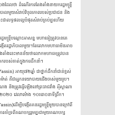
​ចែង​ដែលថា ដំណើរការ​តែងតាំង​នាយករដ្ឋមន្ត្រី​
ឋាភិបាល​មួយ​សំរាប់​វិបុលភាព​របស់​ប្រជាជន និង​
ា​លទ្ធផល​ល្អ​បំផុត​សំរាប់​គ្រប់គ្នា​ហើយ​
ឋមន្ត្រី​បណ្តោះអាសន្ន មហា​ធៀ​ត្រូវបាន​គេ​
កើត​រដ្ឋាភិបាល​មួយ​។​តែ​លោក​មហា​ធា​មិនអាច​
ងតាំង​នេះ​មានន័យថា​លោក​មហា​ធា​ត្រូវបាន​
ស់គាត់​ក្នុងការ​ដឹកនាំ​។​
) អាយុ​៧២​ឆ្នាំ ជា​ថ្នាក់ដឹកនាំ​ជាន់ខ្ពស់​
ម៉ាត់ គឺជា​អ្នកនយោបាយ​ជើងចាស់​មួយរូប​។​
និង​ត្រូវធ្វើឡើង​នៅ​ព្រះរាជវាំង អ៉ី​ស្តា​ណា
នាំ​២០២០ វេលា​ម៉ោង ១០៖៣០​នាទី​ព្រឹក​។​
in)​ដើម្បីបង្កើតគនរដ្ឋមន្ត្រីមួយបានក្រៅពី​
ការគាំទ្រ​ពី​គណបក្ស​រួមគ្នា​ជាមួយ​គណបក្ស