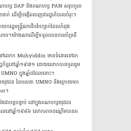
, គណបក្ស DAP និង​គណបក្ស PAN សរុប​ចូល
 ដើម្បី​បង្កើត​ចេញ​ជា​រដ្ឋាភិបាលចំរុះ​។​
រដ្ឋមន្ត្រី​ណា​ជីប​រ៉ា​ហ្សា​ក់​ដែល​កំពុង​
ាច​។​យ៉ាងណា​ដើម្បី​ទទួលបាន​ការគាំទ្រ​ពី​
តទៅ​លោក Muhyiddin មាន​ទំនោរ​ទៅរក​
សេដ្ឋកិច្ច​នៅ​ឆ្នាំ​១៩៧១ ដោយ​លោក​បាន​ចូលរួម​
NO ក្នុង​ឆ្នាំ​ដដែល​នោះ​។​
ធាន​យុវជន នៃ​ចលនា UMNO និង​ក្រោយមក​
hor​។
បន្តបន្ទាប់ នៅក្នុង​គណបក្ស​យុវជន
ល​នៅ​ឆ្នាំ​១៩៨៦ លោក​អាច​ដណ្តើមបាន​អ​