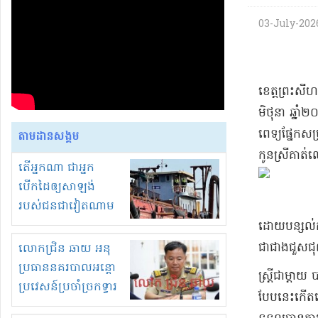
03-July-2026
​ខេត្ត​ព្រះសី
មិថុនា ឆ្នាំ​២
ពេទ្យ​ផ្នែក​សម
តាមដានសង្គម
កូនស្រី​គាត់​
តើអ្នកណា ជាអ្នក
បើកដៃឲ្យសាឡង់
របស់ជនជាវៀតណាម
ចូល មកខុស
ដោយ​បន្សល់​ក
ច្បាប់លួចបូមខ្សាច់នៅ
ជាជាង​ជួសជុល
លោកជ្រិន ឆាយ អនុ
ក្នុងប្រទេសកម្ពុជា
ប្រធាននគរបាលអន្តោ
​ស្ត្រី​ជា​ម
ប្រវេសន៍ប្រចាំច្រកទ្វារ
បែបនេះ​កើតឡ
ព្រំដែនភ្នំឌិន និងឈ្មួញ