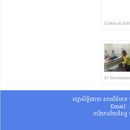
12-March-201
27-November
រក្សាសិទ្ធិដោយ សារព័ត៌មា
Email 
ការិយាល័យនិពន្ធ