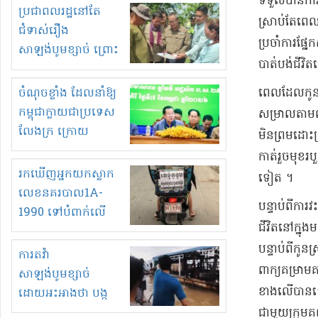
ទទួលបាន​ការគា
មួយចំនួនទៀត
ប្រជាពលរដ្ឋនៅតែ
ស្រាប់តែ​ពេល
កំពង់តែគុបគិតគ្នា
ជំទាស់រឿង
ប្រចាំការ​ផ្ន
ធ្វើសកម្មភាពរកស៊ីនិង
សាឡង់បូមខ្សាច់ ព្រោះ
បាត់​បង់ជីវិ
ស្តុកទំនិញគេចពន្ធ?
ខ្លាចបាក់ច្រាំងទៀត!
ចំណុចខ្លាំង ដែលនាំឱ្យ
​ពេលដែល​កូន​រ
កម្ពុជាក្លាយជាប្រទេស
សម្រាល​តាម​លក
លែងក្រ ក្រោយ
មិន​ព្រម​ដោះស
ឆ្នាំ២០៣០
កាត់​រួច​មុខរប
រកឃើញអ្នកយកស្លាក
ទៀត ។
លេខនគរបាល1A-
បន្ទាប់ពី​ការ
1990 ទៅបំពាក់លើ
ជីវិត​នៅក្នុង​
ម៉ូតូរបស់ខ្លួន ដាកផ្លាក
​បន្ទាប់ពី​កូ
រត់ឌុបហើយ
ការតវ៉ា
ពាក្យ​គម្រាម​
សាឡង់បូមខ្សាច់
ខាងលើ​បាន​ទៀត
ដោយអះអាងថា បង្ក
បាក់ច្រាំងទន្លេ និង
ជាមួយ​ក្រុម​គ