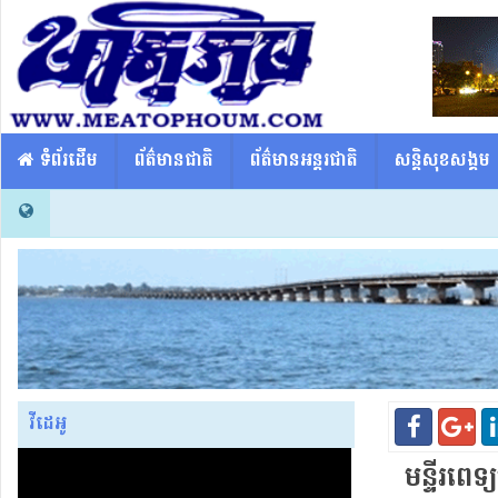
​​ ទំព័រដើម
ព័ត៌មានជាតិ
ព័ត៌មានអន្តរជាតិ
សន្តិសុខសង្គម
វីដេអូ
មន្ទីរពេទ្