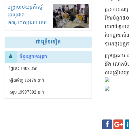
រំខានទាំងយប់ទាំងថ្ងៃ
បង្ក្រាបរថយន្តដឹកថ្នាំ
​គ្រួសារ​សព​ស
ពេទ្យជាង
វិការ​ចំនួន​៥
២៣,៤០០ប្រអប់ គេច
ដោយឡែក​លោក​ប្
ពន្ធនិងអត់ច្បាប់នាំ
បែកធ្លាយ​សំណុ
ចូល!?
ជាច្រើនទៀត
ទារក​ចុះ​បន្ត​
​ក្រុមគ្រួសា
ចំនួនអ្នកទស្សនា
និង លោក​ម៉ម ប
ថ្ងៃនេះ​ 1408 នាក់
សព​ស្ត្រី​រងគ
ម្សិលមិញ 12479 នាក់
សរុប 19987392 នាក់