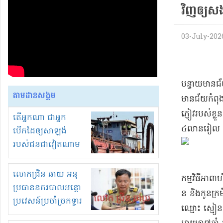
វិញ​ឲ្យ​សង​
03-July-2026 
​បន្ទាយមានជ័យ
តាមដានសង្គម
មានជ័យ​កំពុង
ភ្ញៀវ​របស់ខ្លួ
តើអ្នកណា ជាអ្នក
៤​លាន​រៀល បន្ទ
បើកដៃឲ្យសាឡង់
របស់ជនជាវៀតណាម
ចូល មកខុស
ច្បាប់លួចបូមខ្សាច់នៅ
លោកជ្រិន ឆាយ អនុ
​កម្មវិធី​អាព
ក្នុងប្រទេសកម្ពុជា
ប្រធាននគរបាលអន្តោ
ន និង​កូនក្រមុ
ប្រវេសន៍ប្រចាំច្រកទ្វារ
​ឈ្មោះ ស្មៀន 
ព្រំដែនភ្នំឌិន និងឈ្មួញ