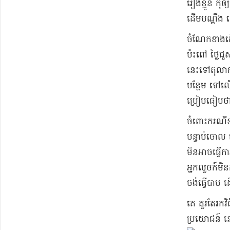
រៀងខ្លួន កុំ​ឲ
ដើមបណ្ដឹង ដើ
​ចំណែក​ខាងដើម
ប៉ះ​ពៅ ថ្លៃ​ជ
នេះ​ទៅ​តុលាក
បន្ថែម ទៅលើ​ក
ប្រៀបធៀប​ថា​ម
​ចំពោះ​ករណី​
បន្ទាប់​ចោល ដ
មិនអាច​ធ្វើកា
អ្នក​លួច​ក៍​ម
ចង់​ធ្វើបាប ដើ
​គេ គួរតែ​រក​វ
ប្រយោជន៍ នៅ