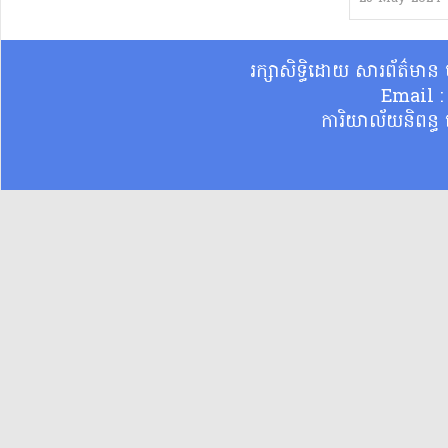
រក្សាសិទ្ធិដោយ សារព័ត៌មា
Email 
ការិយាល័យនិពន្ធ