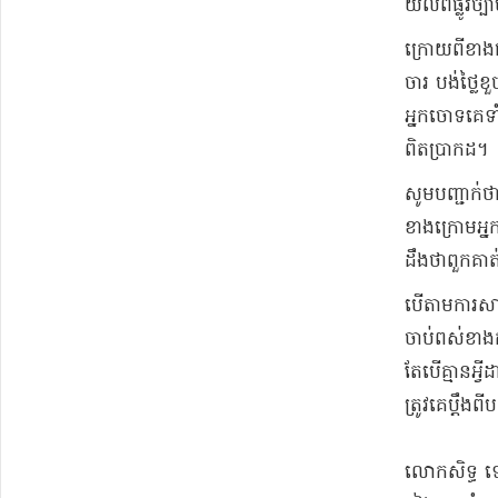
យល់​ពី​ផ្លូវច្
​ក្រោយពី​ខាង​
ចារ បង់ថ្លៃ​
អ្នកចោទ​គេ​ទ
ពិតប្រាកដ​។​
​សូមបញ្ជាក់ថ
ខាងក្រោម​អ្ន
ដឹងថា​ពួកគាត់​អ
​បើតាម​ការសា
ចាប់​ពស់​ខាង
តែបើ​គ្មានអ្វ
​ត្រូវគេ​ប្តឹង​
​លោក​សិទ្ធ ឡ