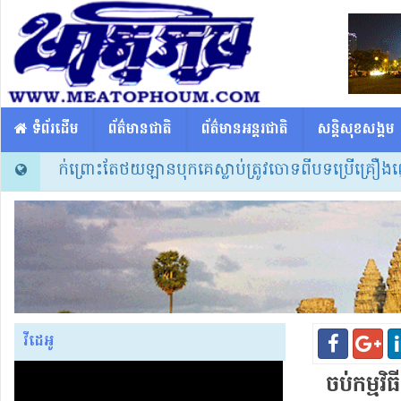
​​ ទំព័រដើម
ព័ត៌មានជាតិ
ព័ត៌មានអន្តរជាតិ
សន្តិសុខសង្គម
ល្បៈម្នាក់ព្រោះតែថយឡានបុកគេស្លាប់ត្រូវចោទពីបទប្រើគ្រឿងញៀននិង
វីដេអូ
ចប់​កម្មវិធ