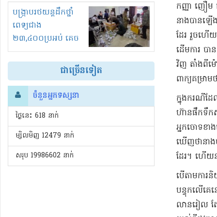
​កញ្ញា ញឿ​ម ផ
រំខានទាំងយប់ទាំងថ្ងៃ
បង្ក្រាបរថយន្តដឹកថ្នាំ
នាង​បាន​ឡើងទៅ
ពេទ្យជាង
ដែរ រួចហើយ​នា
២៣,៤០០ប្រអប់ គេច
ដើមការ បាន​ឲ្
ពន្ធនិងអត់ច្បាប់នាំ
ចូល!?
វិញ តាំងពី​ម
ជាច្រើនទៀត
ពាក្យ​គម្រាមថា
ចំនួនអ្នកទស្សនា
​ក្នុងករណី​
ហ៊ាន​ផឹកទឹកសម
ថ្ងៃនេះ​ 618 នាក់
អ្នកចោទ​ខាង
ម្សិលមិញ 12479 នាក់
ឃើញថា​នាង​បា
សរុប 19986602 នាក់
ដែរ​។ ហើយ​ន
​បើតាម​ការនិ
បន្ទុក​លើ​គេ
លាន​រៀល តែ 