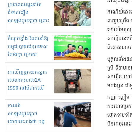
អាយុ​១៧​ឆ្នា
មួយចំនួនទៀត
ប្រជាពលរដ្ឋនៅតែ
កំពង់តែគុបគិតគ្នា
​ករណី​យ៍​នេះ
ជំទាស់រឿង
ធ្វើសកម្មភាពរកស៊ីនិង
សាឡង់បូមខ្សាច់ ព្រោះ
ពាក្យ​បណ្តឹង
ស្តុកទំនិញគេចពន្ធ?
ខ្លាចបាក់ច្រាំងទៀត!
ទៅលើ​មនុស្ស​
ចំណុចខ្លាំង ដែលនាំឱ្យ
សាក្សី​បានឃើញ
កម្ពុជាក្លាយជាប្រទេស
ពិសេស​បានធ្វើ
លែងក្រ ក្រោយ
​បុគ្គល​ទាំង​
ឆ្នាំ២០៣០
ស្រី ទី​៣​មា
រកឃើញអ្នកយកស្លាក
សាវឿន ហៅ​ចក
លេខនគរបាល1A-
​ម​បងប្អូន ជា
1990 ទៅបំពាក់លើ
ម៉ូតូរបស់ខ្លួន ដាកផ្លាក
​កញ្ញា ញឿ​ម 
រត់ឌុបហើយ
ការតវ៉ា
ការចោទប្រកាន់
សាឡង់បូមខ្សាច់
ថោកទាប​ទាំង​
ដោយអះអាងថា បង្ក
មិនអាច​អត់
បាក់ច្រាំងទន្លេ និង