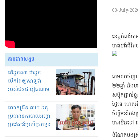
03-July-2026
​ខេត្តកំពង់ចាម
បាត់​បង់ជីវិ
តាមដានសង្គម
តើអ្នកណា ជាអ្នក
​តាម​សាច់ញាតិ
បើកដៃឲ្យសាឡង់
២២​ឆ្នាំ និង​
របស់ជនជាវៀតណាម
ស​ប៊ុ​ក​ផ្ទាល់
ចូល មកខុស
ថ្ងៃ​ទេ ហេតុ​អ
ច្បាប់លួចបូមខ្សាច់នៅ
លោកជ្រិន ឆាយ អនុ
ចិញ្ចឹមខាំបងប្រ
ក្នុងប្រទេសកម្ពុជា
ប្រធាននគរបាលអន្តោ
បាន​មិន​ទៅ ដ
ប្រវេសន៍ប្រចាំច្រកទ្វារ
ព្រំដែនភ្នំឌិន និងឈ្មួញ
​ចំណែក​បងស្រី​