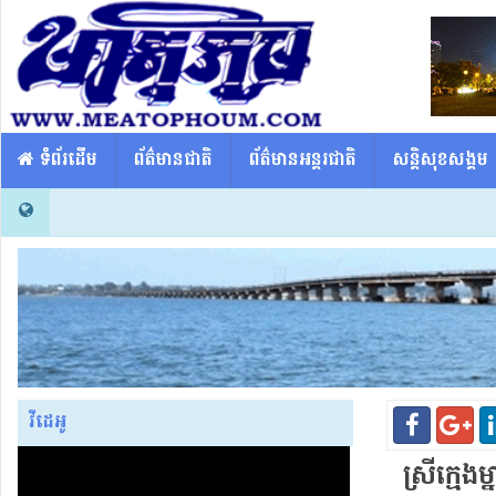
​​ ទំព័រដើម
ព័ត៌មានជាតិ
ព័ត៌មានអន្តរជាតិ
សន្តិសុខសង្គម
វីដេអូ
ស្រីក្មេង​ម្