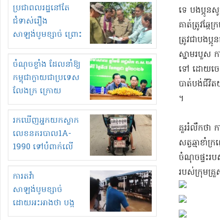
មួយចំនួនទៀត
ប្រជាពលរដ្ឋនៅតែ
ទេ បងប្អូន​សូម
កំពង់តែគុបគិតគ្នា
ជំទាស់រឿង
គាត់​ត្រូវ​ឆ្
ធ្វើសកម្មភាពរកស៊ីនិង
សាឡង់បូមខ្សាច់ ព្រោះ
ត្រូវជា​បងប្អូ
ស្តុកទំនិញគេចពន្ធ?
ខ្លាចបាក់ច្រាំងទៀត!
ស្នាមរបួស កាល
ចំណុចខ្លាំង ដែលនាំឱ្យ
ទៅ ដោយ​ចេះត
កម្ពុជាក្លាយជាប្រទេស
បាត់បង់​ជីវិ
លែងក្រ ក្រោយ
។​
ឆ្នាំ២០៣០
រកឃើញអ្នកយកស្លាក
​គួររំលឹកថា 
លេខនគរបាល1A-
សត្វ​ឆ្មា​ខាំ
1990 ទៅបំពាក់លើ
ចំណុច​ផ្ទះ​រប
ម៉ូតូរបស់ខ្លួន ដាកផ្លាក
របស់​ក្រុមគ្រួស
រត់ឌុបហើយ
ការតវ៉ា
សាឡង់បូមខ្សាច់
ដោយអះអាងថា បង្ក
បាក់ច្រាំងទន្លេ និង