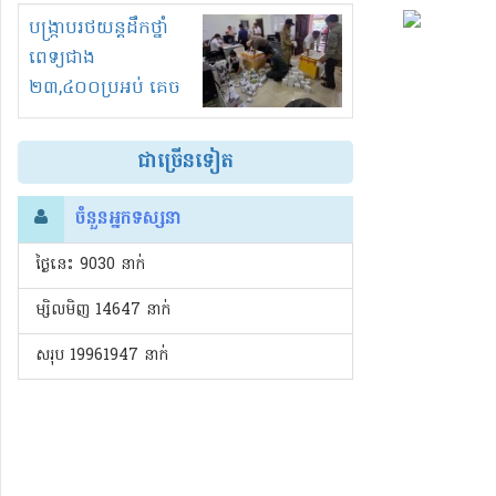
រំខានទាំងយប់ទាំងថ្ងៃ
បង្ក្រាបរថយន្តដឹកថ្នាំ
ពេទ្យជាង
២៣,៤០០ប្រអប់ គេច
ពន្ធនិងអត់ច្បាប់នាំ
ចូល!?
ជាច្រើនទៀត
ចំនួនអ្នកទស្សនា
ថ្ងៃនេះ​ 9030 នាក់
ម្សិលមិញ 14647 នាក់
សរុប 19961947 នាក់