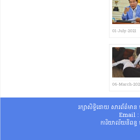
01-July-2021
06-March-202
រក្សាសិទ្ធិដោយ សារព័ត៌មា
Email 
ការិយាល័យនិពន្ធ