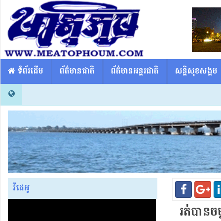
​​ ទំព័រដើម
ព័ត៌មានជាតិ
ព័ត៌មានអន្តរជាតិ
សន្តិសុខសង្គម
វីដេអូ
រត់​បាន​ច