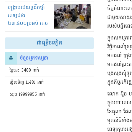
រំខានទាំងយប់ទាំងថ្ងៃ
បង្ក្រាបរថយន្តដឹកថ្នាំ
ចិត្ត​ចំពោះ​ល
ពេទ្យជាង
ជាមួយ​សាយ​» ដ
២៣,៤០០ប្រអប់ គេច
របស់​មន្ទីរពេទ្
ពន្ធនិងអត់ច្បាប់នាំ
​ក្នុង​សកម្ម
ចូល!?
ជាច្រើនទៀត
វិច្ឆិកា​ដល់​
មកដល់ ក្រុង
ចំនួនអ្នកទស្សនា
មកដល់​ព្រះរាជ
ថ្ងៃនេះ​ 3488 នាក់
បួងសួង​សុំ​នូ
ក្នុង​កិច្ច​អភ
ម្សិលមិញ 11481 នាក់
​លោក អ៊ួ​ន បឋ
សរុប 19999955 នាក់
ក្នុង​រយៈពេល 
ខែតុលា ដែលជា​
មូលនិធិ​ទាំង
ពេទ្យ​កុមារ​