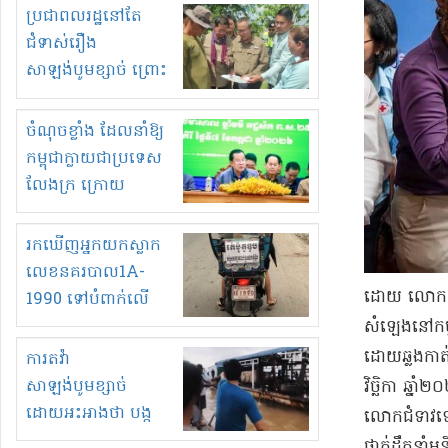
មួយចំនួនទៀត
ប្រជាពលរដ្ឋនៅតែ
កំពង់តែគុបគិតគ្នា
ជំទាស់រឿង
ធ្វើសកម្មភាពរកស៊ីនិង
សាឡង់បូមខ្សាច់ ព្រោះ
ស្តុកទំនិញគេចពន្ធ?
ខ្លាចបាក់ច្រាំងទៀត!
ចំណុចខ្លាំង ដែលនាំឱ្យ
កម្ពុជាក្លាយជាប្រទេស
លែងក្រ ក្រោយ
ឆ្នាំ២០៣០
រកឃើញអ្នកយកស្លាក
លេខនគរបាល1A-
ដោយ លោក អូន 
1990 ទៅបំពាក់លើ
ម៉ូតូរបស់ខ្លួន ដាកផ្លាក
សំឡេង​នៅ​កម្ព
រត់ឌុបហើយ
ដោយ​ឆ្លងកាត់
ការតវ៉ា
សាឡង់បូមខ្សាច់
វិច្ឆិកា ឆ្ន
ដោយអះអាងថា បង្ក
លោកជំទាវ​ទៀ
បាក់ច្រាំងទន្លេ និង
ថ្នាក់ដឹកនាំ​