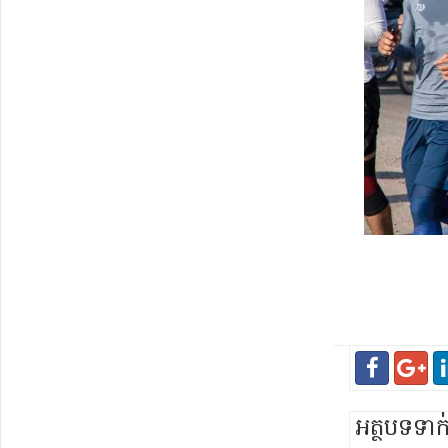
អត្ថបទទា