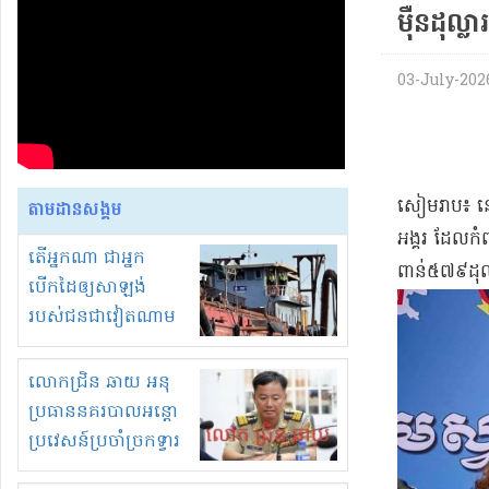
ម៉ឺន​ដុល្ល
03-July-2026
​សៀមរាប​៖ នៅ 
តាមដានសង្គម
អង្គរ ដែល​ក
តើអ្នកណា ជាអ្នក
ពាន់​៥៧៩​ដុល
បើកដៃឲ្យសាឡង់
របស់ជនជាវៀតណាម
ចូល មកខុស
ច្បាប់លួចបូមខ្សាច់នៅ
លោកជ្រិន ឆាយ អនុ
ក្នុងប្រទេសកម្ពុជា
ប្រធាននគរបាលអន្តោ
ប្រវេសន៍ប្រចាំច្រកទ្វារ
ព្រំដែនភ្នំឌិន និងឈ្មួញ