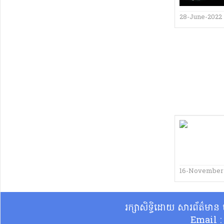
28-June-2022
16-November
រក្សាសិទ្ធិដោយ សារព័ត៌មា
Email 