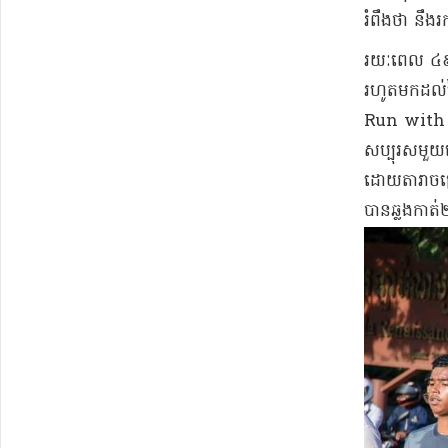
រំពឹងថា នឹង​រក
រយៈពេល ៤៩​ថ្
រហូតមកដល់​ថ្
Run with Sai”
សប្បុរស​មួយ​ន
ដោយ​តារាចម្រៀ
បាន​ឆ្លងកាត់​