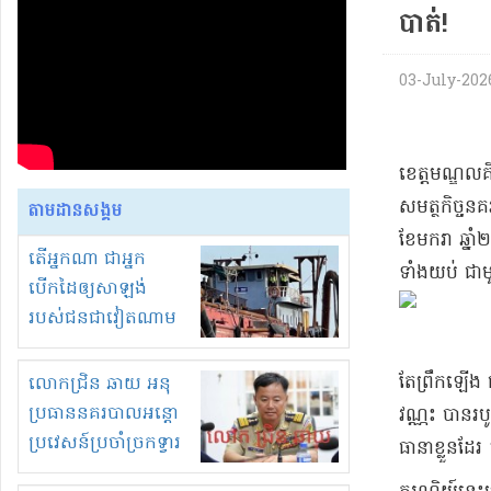
បាត់​!
03-July-2026 
​ខេត្តមណ្ឌលគិ
សមត្ថកិច្ច​នគ
តាមដានសង្គម
ខែមករា ឆ្នាំ​
តើអ្នកណា ជាអ្នក
ទាំងយប់ ជាម
បើកដៃឲ្យសាឡង់
របស់ជនជាវៀតណាម
ចូល មកខុស
ច្បាប់លួចបូមខ្សាច់នៅ
តែ​ព្រឹក​ឡើង
លោកជ្រិន ឆាយ អនុ
ក្នុងប្រទេសកម្ពុជា
ប្រធាននគរបាលអន្តោ
វ​ណ្ណះ បាន​រប
ប្រវេសន៍ប្រចាំច្រកទ្វារ
ធានា​ខ្លួន​ដែរ 
ព្រំដែនភ្នំឌិន និងឈ្មួញ