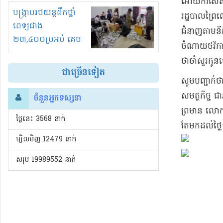
អោយ​កាសែត​ដឹ
រំខានទាំងយប់ទាំងថ្ងៃ
បង្ក្រាបរថយន្តដឹកថ្នាំ
រដ្ឋបាល​ព្រៃ
ពេទ្យជាង
ជំនាញ​តាម​នី
២៣,៤០០ប្រអប់ គេច
ចំណាយ​ថវិកា ៣
ពន្ធនិងអត់ច្បាប់នាំ
ថា​ចាំ​សួរ​កូន
ចូល!?
ជាច្រើនទៀត
​សូមបញ្ជាក់ថា
សមត្ថកិច្ច ជា
ចំនួនអ្នកទស្សនា
ព្រមាន លោក 
ថ្ងៃនេះ​ 3568 នាក់
តែ​មកដល់​ថ្ងៃ
ម្សិលមិញ 12479 នាក់
សរុប 19989552 នាក់