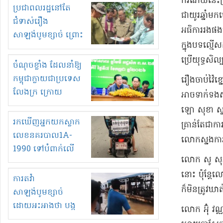
​ករ​ណិ​យ៍​នេះ
មួយចំនួនទៀត
ប្រជាពលរដ្ឋនៅតែ
ជា​យូរ​ឆ្នាំ
កំពង់តែគុបគិតគ្នា
ជំទាស់រឿង
អធិការរង​ផង​
ធ្វើសកម្មភាពរកស៊ីនិង
សាឡង់បូមខ្សាច់ ព្រោះ
ក្នុង​បទល្មើស
ស្តុកទំនិញគេចពន្ធ?
ខ្លាចបាក់ច្រាំងទៀត!
ប្រើ​យុទ្ធសិល្
ចំណុចខ្លាំង ដែលនាំឱ្យ
កម្ពុជាក្លាយជាប្រទេស
រឿង​ចាប់​វ៉ៃខ
លែងក្រ ក្រោយ
អាច​ទាក់ទង​ស
ឆ្នាំ២០៣០
ឡោ សុខា ស្ន
រកឃើញអ្នកយកស្លាក
គ្រាន់តែ​ជាការ
លេខនគរបាល1A-
លោកស្នងការ​បន្
1990 ទៅបំពាក់លើ
​លោក សូ សុវ
ម៉ូតូរបស់ខ្លួន ដាកផ្លាក
នោះ ប៉ុន្តែ​ល
រត់ឌុបហើយ
ការតវ៉ា
ក៏​មិនត្រូវ​ឃា
សាឡង់បូមខ្សាច់
ដោយអះអាងថា បង្ក
​លោក អ៊ុំ វណ្
បាក់ច្រាំងទន្លេ និង