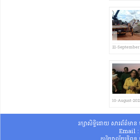
21-September
10-August-202
រក្សាសិទ្ធិដោយ សារព័ត៌មា
Email 
ការិយាល័យនិពន្ធ