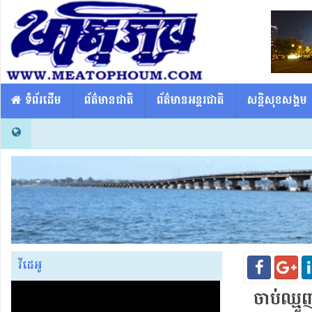
​​ ទំព័រដើម
ព័ត៌មានជាតិ
ព័ត៌មានអន្តរជាតិ
សន្តិសុខសង្គម
វីដេអូ
ចាប់​ឈ្មួ