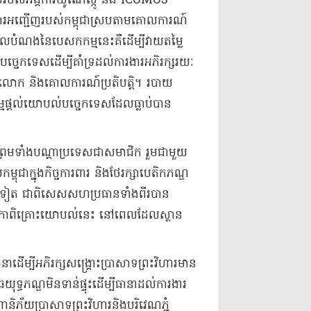
ទេសរបស់អង្គការយូណេស្កូ និង ICOMOS
ាមការអញ្ជើញរបស់កម្ពុជាស្របតាមគោលការណ៍
គោលបំណងនៃបេសកកម្មនេះគឺដើម្បីវាយតម្លៃ
ច្ចេកទេសដើម្បីគាំទ្រដល់ការងារអភិរក្សរយៈ
ោក និងគោលការណ៍ប្រតិបត្តិ។ របាយ
្មផ្តល់យោបល់បច្ចេកទេសដែលធ្លាប់បាន
ា ព្រមទាំងបណ្តាប្រទេសជាសមាជិក រួមជាមួយ
កម្ពុជាក្នុងកិច្ចការពារ និងថែរក្សាបេតិកភណ្ឌ
យៗទៀត ជាពិសេសសហប្រធានទាំងពីរបាន
ៈវេទិកាពិគ្រោះយោបល់នេះ នៅពេលដែលស្ថាន
់នានាដើម្បីអភិរក្សសង្គ្រោះប្រាសាទព្រះវិហារមាន
យុទ្ធភណ្ឌមិនទាន់ផ្ទុះដើម្បីធានាដល់ការងារ
ានិភ័យប្រាសាទព្រះវិហារនិងបរិវេណភ្នំ