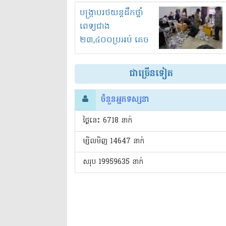
រំខានទាំងយប់ទាំងថ្ងៃ
បង្ក្រាបរថយន្តដឹកថ្នាំ
ពេទ្យជាង
២៣,៤០០ប្រអប់ គេច
ពន្ធនិងអត់ច្បាប់នាំ
ចូល!?
ជាច្រើនទៀត
ចំនួនអ្នកទស្សនា
ថ្ងៃនេះ​ 6718 នាក់
ម្សិលមិញ 14647 នាក់
សរុប 19959635 នាក់