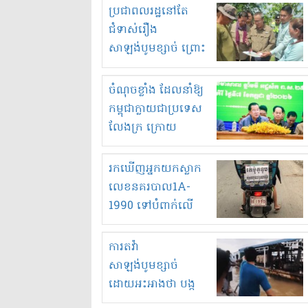
មួយចំនួនទៀត
ប្រជាពលរដ្ឋនៅតែ
កំពង់តែគុបគិតគ្នា
ជំទាស់រឿង
ធ្វើសកម្មភាពរកស៊ីនិង
សាឡង់បូមខ្សាច់ ព្រោះ
ស្តុកទំនិញគេចពន្ធ?
ខ្លាចបាក់ច្រាំងទៀត!
ចំណុចខ្លាំង ដែលនាំឱ្យ
កម្ពុជាក្លាយជាប្រទេស
លែងក្រ ក្រោយ
ឆ្នាំ២០៣០
រកឃើញអ្នកយកស្លាក
លេខនគរបាល1A-
1990 ទៅបំពាក់លើ
ម៉ូតូរបស់ខ្លួន ដាកផ្លាក
រត់ឌុបហើយ
ការតវ៉ា
សាឡង់បូមខ្សាច់
ដោយអះអាងថា បង្ក
បាក់ច្រាំងទន្លេ និង