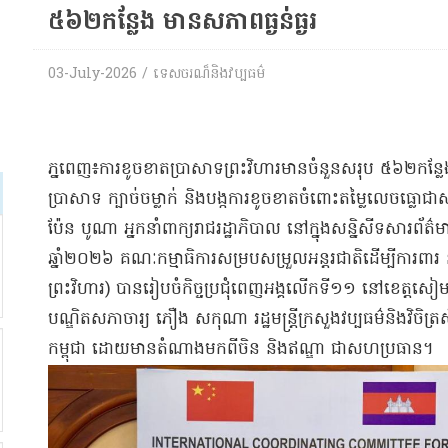
៥៦២កន្លែង មានសភាពធ្ងន់ធ្ងរ
03-July-2026 / ទេសចរណ៏និងវប្បធម៌
ភ្នពេញ៖ការខូចខាតប្រាសាទព្រះវិហារមានចំនួនសរុប ៥៦២កន្លែ
ប្រាសាទ ក្បាច់ចម្លាក់ និងបង្កការខូចខាតចំពោះតម្លៃលេចធ្
ប៉ែន បូណា អ្នកនាំពាក្យរាជរដ្ឋាភិបាល នៅក្នុងសន្និសីទសារព័ត
ឆ្នាំ២០២៦ គណៈកម្មាធិការសម្របសម្រួលអន្តរជាតិដើម្បីការពារ
ព្រះវិហារ) បានរៀបចំកិច្ចប្រជុំពេញអង្គលើកទី១១ នៅខេត្ត
បណ្ឌិតសភាចារ្យ ភឿង សកុណា រដ្ឋមន្ត្រីក្រសួងវប្បធម៌និងវិចិត្
កម្ពុជា ដោយមានតំណាងមកពីចិន និងឥណ្ឌា ជាសហប្រធាន។