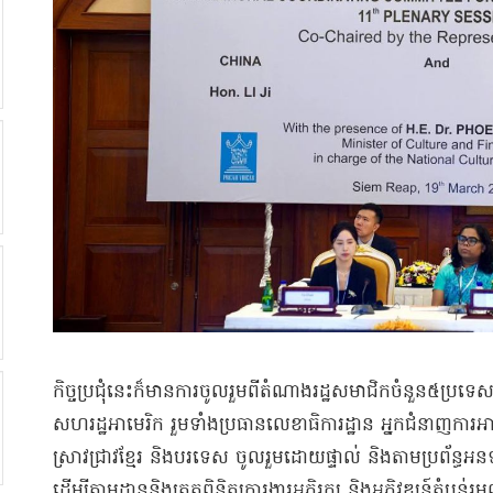
កិច្ចប្រជុំនេះក៏មានការចូលរួមពីតំណាងរដ្ឋសមាជិកចំនួន៥ប្រទេ
សហរដ្ឋអាមេរិក រួមទាំងប្រធានលេខាធិការដ្ឋាន អ្នកជំនាញការអា
ស្រាវជ្រាវខ្មែរ និងបរទេស ចូលរួមដោយផ្ទាល់ និងតាមប្រព័ន្ធ
ដើម្បីតាមដាននិងត្រួតពិនិត្យការងារអភិរក្ស និងអភិវឌ្ឍន៍តំបន់