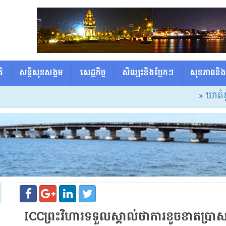
ិ
សន្តិសុខសង្គម
សេដ្ឋកិច្ច
សិល្បះនិងប្លែកៗ
សុខភាពនិង
» ឃាត់ខ្លួនជនសង
ICCព្រះវិហារទទួលស្គាល់ថាការខូចខាតប្រាស