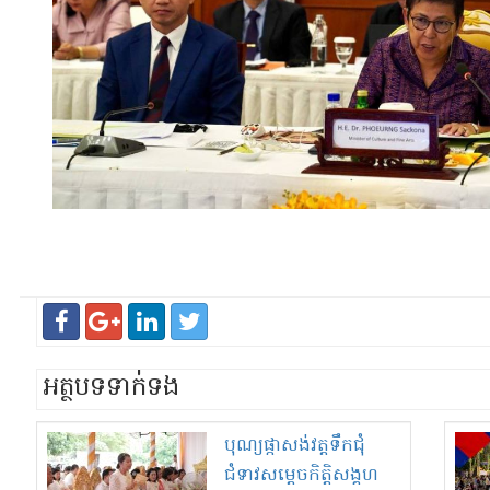
អត្ថបទទាក់ទង
បុណ្យផ្កា​សង់​វត្ត​ទឹក​ជុំ​
ជំទាវ​សម្តេច​កិត្តិ​សង្គហ​