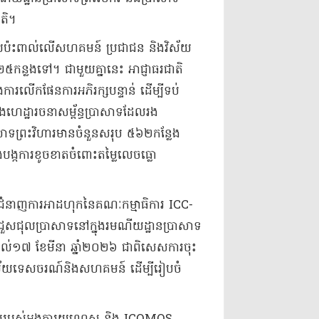
ាតិ។
ិងផលប៉ះពាល់លើសហគមន៍ ប្រជាជន និងវិស័យ
៥កន្លងទៅ។ ជាមួយគ្នានេះ អាជ្ញាធរជាតិ
ារលើកផែនការអភិរក្សបន្ទាន់ ដើម្បីទប់
ិងហេដ្ឋារចនាសម្ព័ន្ធប្រាសាទដែលរង
ាសាទព្រះវិហារមានចំនួនសរុប ៥៦២កន្លែង
ិងបង្កការខូចខាតចំពោះតម្លៃលេចធ្លោ
 អ្នកជំនាញការអាដហុកនៃគណៈកម្មាធិការ ICC-
និងជួសជុលប្រាសាទនៅក្នុងរមណីយដ្ឋានប្រាសាទ
 ដល់១៧ ខែមីនា ឆ្នាំ២០២៦ ជាពិសេសការចុះ
វិស័យទេសចរណ៍និងសហគមន៍ ដើម្បីរៀបចំ