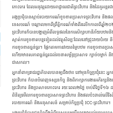
កោះកេរ ដែលអនុវត្តដោយអាជ្ញាធរជាតិព្រះវិហារ និងដៃគូអន្តរជ
អង្គប្រជុំបានស្ដាប់របាយការណ៍ខូចខាតប្រាសាទព្រះវិហារ ន
ទេសចរណ៍ បណ្តាលមកពីព្រឹត្តិការណ៍ទាំងពីរលើកកាលពីឆ្នាំ២០២
ព្រះវិហារក៏បានបង្ហាញអំពីលទ្ធផលនៃការសិក្សាហានិភ័យបឋមនិងក
ស្កាត់ការខូចខាតបន្តទៀតដល់វត្ថុសិល្បៈដែលនៅជ្រុះរាយប៉ាយ ន
ការខូចខាតធ្ងន់ធ្ងរ។ ផ្អែកតាមការវាយតម្លៃបឋម ការខូចខាតប្រ
ហើយមានសភាពធ្ងន់ធ្ងរដល់រចនាសម្ព័ន្ធប្រាសាទ ក្បាច់ចម្លាក់ ន
ជាសកល។
អ្នកនាំពាក្យរាជរដ្ឋាភិបាលបានឲ្យដឹងថា៖ នៅមុនកិច្ចប្រជុំនេះ
ព្រះវិហារ ក៏បានបំពេញទស្សនកិច្ច និងពិភាក្សាការងារអភិរក្ស
ព្រះវិហារ និងប្រាសាទកោះកេរ រយៈពេល២ថ្ងៃ ចាប់ពីថ្ងៃទី១៦
ពិនិត្យមើលការខូចខាតប្រាសាទព្រះវិហារ និងផលប៉ះពាល់លើ
របាយការណ៍ និងអនុសាសន៍ សម្រាប់កិច្ចប្រជុំ ICC-ព្រះវិហារ។