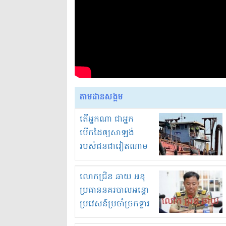
តាមដានសង្គម
តើអ្នកណា ជាអ្នក
បើកដៃឲ្យសាឡង់
របស់ជនជាវៀតណាម
ចូល មកខុស
ច្បាប់លួចបូមខ្សាច់នៅ
លោកជ្រិន ឆាយ អនុ
ក្នុងប្រទេសកម្ពុជា
ប្រធាននគរបាលអន្តោ
ប្រវេសន៍ប្រចាំច្រកទ្វារ
ព្រំដែនភ្នំឌិន និងឈ្មួញ