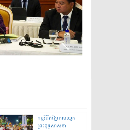
កម្មវិធីដង្ហែគោមឈូក
ព្រះពុទ្ធសាសនា