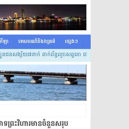
កីឡា
ទេសចរណ៏និងវប្បធម៌
ផ្សេង​ៗ
្ស័យ៧នាក់ ពាក់ព័ន្ធលួចសត្វគោ ៣ករណី នៅស្រុកត្រពាំងប្រាសាទ
ាទព្រះវិហារមានចំនួនសរុប