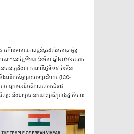
ង ហើយមានសភាពធ្ងន់ធ្ងរដល់រចនាសម្ព័ន្ធ
លោជាសកល។នៅថ្ងៃទី២៣ ខែមីនា ឆ្នាំ២០២៦លោក
៌មានបានឲ្យដឹងថា កាលពីថ្ងៃទី១៩ ខែមីនា
 និងលើកតម្លៃប្រាសាទព្រះវិហារ (ICC-
សៀមរាប ក្រោមអធិបតីភាពលោកជំទាវ
រសិល្បៈ និងជាប្រធានគណៈប្រតិភូរាជរដ្ឋាភិបាល