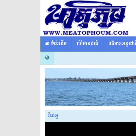
​​ ទំព័រដើម
ព័ត៌មានជាតិ
ព័ត៌មានអន្តរជាត
វីដេអូ