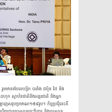
ស រួមមាន៖បែលហ្សិក បារាំង ជប៉ុន ថៃ និង
ដហុក ស្ថាប័នជាតិនិងអន្តរជាតិ និងអ្នក
អនឡាញសរុបប្រមាណ១៥៨រូប។ កិច្ចប្រជុំនេះគឺ
រមណីយដ្ឋានប្រាសាទព្រះវិហារ និងប្រាសាទ