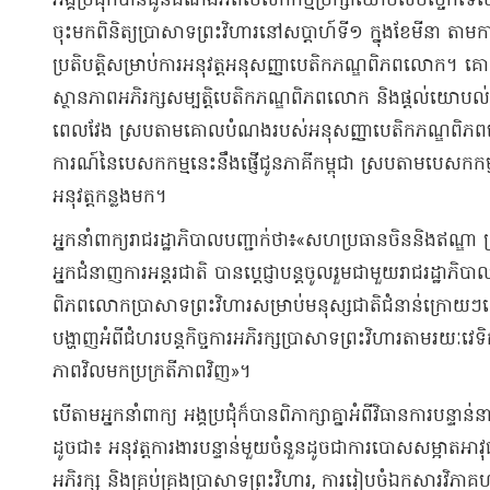
អង្គប្រជុំក៏បានជូនដំណឹងអំពីបេសកកម្មប្រឹក្សាយោបល់បច្ចេក
ចុះមកពិនិត្យប្រាសាទព្រះវិហារនៅសប្តាហ៍ទី១ ក្នុងខែមីនា ត
ប្រតិបត្តិសម្រាប់ការអនុវត្តអនុសញ្ញាបេតិកភណ្ឌពិភពលោក។ 
ស្ថានភាពអភិរក្សសម្បត្តិបេតិកភណ្ឌពិភពលោក និងផ្តល់យោបល់ប
ពេលវែង ស្របតាមគោលបំណងរបស់អនុសញ្ញាបេតិកភណ្ឌពិភពល
ការណ៍នៃបេសកកម្មនេះនឹងផ្ញើជូនភាគីកម្ពុជា ស្របតាមបេសកកម
អនុវត្តកន្លងមក។
អ្នកនាំពាក្យរាជរដ្ឋាភិបាលបញ្ជាក់ថា៖«សហប្រធានចិននិងឥណ្ឌ
អ្នកជំនាញការអន្តរជាតិ បានប្តេជ្ញាបន្តចូលរួមជាមួយរាជរដ្ឋាភិបាល
ពិភពលោកប្រាសាទព្រះវិហារសម្រាប់មនុស្សជាតិជំនាន់ក្រោ
បង្ហាញអំពីជំហរបន្តកិច្ចការអភិរក្សប្រាសាទព្រះវិហារតាមរយ
ភាពវិលមកប្រក្រតីភាពវិញ»។
បើតាមអ្នកនាំពាក្យ អង្គប្រជុំក៏បានពិភាក្សាគ្នាអំពីវិធានការបន្ទាន
ដូចជា៖ អនុវត្តការងារបន្ទាន់មួយចំនួនដូចជាការបោសសម្អាតអាវុធ
អភិរក្ស និងគ្រប់គ្រងប្រាសាទព្រះវិហារ, ការរៀបចំឯកសារវិភាគហ