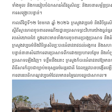
ទាំងមូល និងការរៀបចំឯកសារអំពីវត្ថុសិល្បៈ និងរចនាសម្ព័ន្ធប្
ការសង្គ្រោះបន្ទាន់។
កាលពីថ្ងៃទី១២ ខែមករា ឆ្នាំ ២០២៦ ក្រសួងវប្បធម៌ និងវិចិត្
ស្តីពីស្ថានភាពខូចខាតរមណីយដ្ឋានប្រាសាទព្រះវិហារយ៉ាងធ្ងន់ធ្ង
របស់យោធាថៃ ក្នុងនោះមានទាំងការខូចខាតប្រាង្គប្រាសាទ និងតំបន់ជ
ក្រសួងវប្បធម៌និងវិចិត្រសិល្បៈបានអំពាវនាវដល់អង្គការ និងសហគ
បន្ទាន់នានាសំដៅការពារប្រាសាទពីការវាយប្រហារបន្ថែម និងគាំទ
ប្រាសាទឡើងវិញ។ ទន្ទឹមនឹងនោះ ក្រសួងក៏បានអំពាវនាវឱ្យមានកា
ពិធីសារក៏ដូចជាច្បាប់មនុស្សធម៌អន្តរជាតិ ដែលត្រូវបានបង្កើតឡើ
ការពារបេតិកភណ្ឌវប្បធម៌ដែលមានតម្លៃលេចធ្លោជាសាកល៕