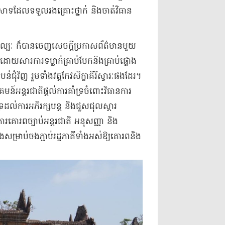
រាសាទដែលទទួលរងគ្រោះថ្នាក់ និងចាត់វិធាន
រសិល្បៈ ក៏បានចេញសេចក្តីប្រកាសព័ត៌មានមួយ
រដោយសារការទម្លាក់គ្រាប់បែកនិងគ្រាប់ផ្លោង
ុំវិញ រួមទាំងវត្តកែវសិក្ខាគីរីស្វារៈផងដែរ។
មន៍អន្តរជាតិផ្តល់ការគាំទ្រចំពោះវិធានការ
្រដល់ការអភិរក្សបន្ត និងជួសជុលស្តារ
រគោរពច្បាប់អន្តរជាតិ អនុសញ្ញា និង
ងសម្រាប់ចងភ្ជាប់រដ្ឋភាគីទាំងអស់ឱ្យគោរពនិង