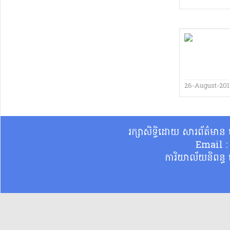
26-August-20
រក្សាសិទ្ធិដោយ សារព័ត៌មា
Email 
ការិយាល័យនិពន្ធ