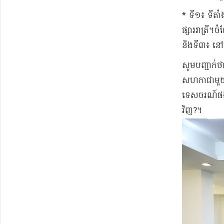
* ទី១៖ ទីតាំ
ផ្សាររាត្រី
និងទី៣៖ នៅផ្
សូមបញ្ជាក់ថា
សហកាជាមួយអា
ទេសចរណ៍ផងដ
វិញ?។