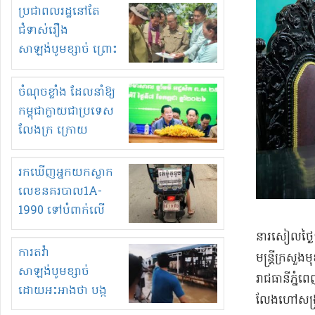
មួយចំនួនទៀត
ប្រជាពលរដ្ឋនៅតែ
កំពង់តែគុបគិតគ្នា
ជំទាស់រឿង
ធ្វើសកម្មភាពរកស៊ីនិង
សាឡង់បូមខ្សាច់ ព្រោះ
ស្តុកទំនិញគេចពន្ធ?
ខ្លាចបាក់ច្រាំងទៀត!
ចំណុចខ្លាំង ដែលនាំឱ្យ
កម្ពុជាក្លាយជាប្រទេស
លែងក្រ ក្រោយ
ឆ្នាំ២០៣០
រកឃើញអ្នកយកស្លាក
លេខនគរបាល1A-
1990 ទៅបំពាក់លើ
ម៉ូតូរបស់ខ្លួន ដាកផ្លាក
នារសៀលថ្ងៃទ
រត់ឌុបហើយ
ការតវ៉ា
មន្ត្រីក្រ
សាឡង់បូមខ្សាច់
រាជធានីភ្នំព
ដោយអះអាងថា បង្ក
លែងហៅសង្ក
បាក់ច្រាំងទន្លេ និង