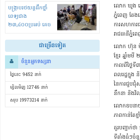
លោក ឃួង ស្រ
រំខានទាំងយប់ទាំងថ្ងៃ
បង្ក្រាបរថយន្តដឹកថ្នាំ
ភ្នំពេញ តែងរ
ពេទ្យជាង
ការសហការជា
២៣,៤០០ប្រអប់ គេច
ពន្ធនិងអត់ច្បាប់នាំ
រាជធានីភ្នំ
ចូល!?
ជាច្រើនទៀត
លោក ហ៊ុន ម៉ា
ខ្មែរ ឆ្នាំ
ចំនួនអ្នកទស្សនា
កាលពីថ្ងៃទី៣
ពលរដ្ឋក្នុង 
ថ្ងៃនេះ​ 9452 នាក់
នៃការជួបជុំ
ម្សិលមិញ 12746 នាក់
នឹកនា និងវ
សរុប 19973214 នាក់
លោកឧបនាយករដ្
ភាពកាន់តែខ្ល
គួរបញ្ជាក់ថា
ទីតាំងធំៗចំ