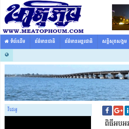
​​ ទំព័រដើម
ព័ត៌មានជាតិ
ព័ត៌មានអន្តរជាតិ
សន្តិសុខសង្គម
វីដេអូ
ពិធីអបអរប