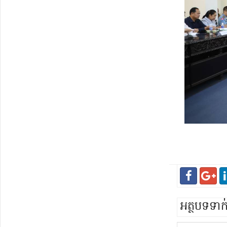
អត្ថបទទា