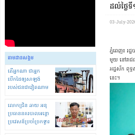
ដល់ថ្ងៃ
03-July-2026
ភ្នំពេញ៖ រដ
តាមដានសង្គម
មួយ នៅរាជធាន
អដ្ឋស័ក ពុ
តើអ្នកណា ជាអ្នក
នេះ។
បើកដៃឲ្យសាឡង់
របស់ជនជាវៀតណាម
ចូល មកខុស
ច្បាប់លួចបូមខ្សាច់នៅ
លោកជ្រិន ឆាយ អនុ
ក្នុងប្រទេសកម្ពុជា
ប្រធាននគរបាលអន្តោ
ប្រវេសន៍ប្រចាំច្រកទ្វារ
ព្រំដែនភ្នំឌិន និងឈ្មួញ