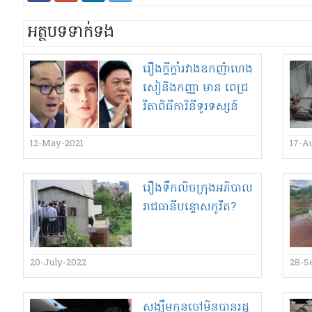
អត្ថបទទាក់ទង
រឿង​ក្តីក្តាំ​រវាង​ឧកញ៉ា​ហេង​
សៀ​និង​កញ្ញា មាន ពេជ្រ​
រីតា​ពិធី​ការិនី​ទូរទស្សន៍​
រឿង​រំលោភ​និង​លួច​ទូរ​
សព្ទ័​កំពុង​មានការលូកដៃ
12-May-2021
17-A
ចូលច្រើន
រឿងទឹកលិចក្រុងអភិបាល​
រាជធានី​បន្ទោស​កូ​វីត​?
20-July-2022
28-S
សង្ឃឹម​កូនចៅ​មិនបាន​រដ្ឋ