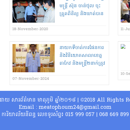
មន្ត្រី ស៊ុន ចាន់ថុល ចុះ​
ត្រួតពិនិត្យ និង​ឃាត់​បាន​
រថយន្ត​ដឹក​លើស​ទម្ងន់​
កម្រិត​កំណត់​ខ្លួនឯង
18-November-2020
11-J
នាយក​ទីចាត់ការ​ផែនការ
និង​វិនិយោគ​សាលាខេត្ត​
តាកែវ និង​មន្ត្រី​២​នាក់​ត្រូវ
តុលា​ការចេញ​ដីកាឃុំខ្លួន​
10-S
ដាក់ពន្ធនាគារ​បន្ទាប់ពី
07-November-2024
ACU ឃាត់ខ្លួន​
្ធិដោយ សារព័ត៌មាន មាតុភូមិ ឆ្នាំ២០១៨ | ©2018 All Rights
Email : meatophoum24@gmail.com
ការិយាល័យនិពន្ធ លេខទូរស័ព្ទ៖ 015 999 057 | 068 669 899