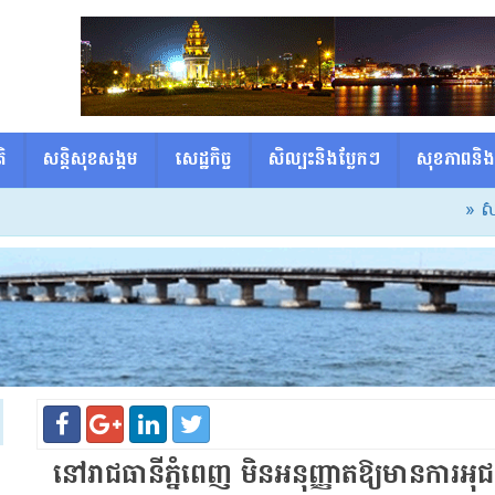
ិ
សន្តិសុខសង្គម
សេដ្ឋកិច្ច
សិល្បះនិងប្លែកៗ
សុខភាពនិង
» សម្ដេចធិ
នៅរាជធានីភ្នំពេញ មិនអនុញ្ញាតឱ្យមានការអុជក