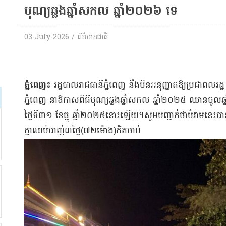
បុណ្យឆ្លងឆ្នាំសកល ឆ្នាំ២០២៦ ទេ
03-July-2026 / ព័ត៌មានជាតិ
ភ្នំពេញ៖
រដ្ឋបាលរាជធានីភ្នំពេញ នឹងមិនអនុញ្ញាតឱ្យប្រជាពលរដ្ឋ អុ
ភ្នំពេញ នាឱកាសពិធីបុណ្យឆ្លងឆ្នាំសកល ឆ្នាំ២០២៥ ឈានចូលឆ
ថ្ងៃទី៣១ ខែធ្នូ ឆ្នាំ២០២៥នោះឡើយ។សូមបញ្ជាក់ថាបំរាមនេះប
គ្នាឈប់បាញ់៣ថ្ងៃ(៧២ម៉ោង)គិតចាប់