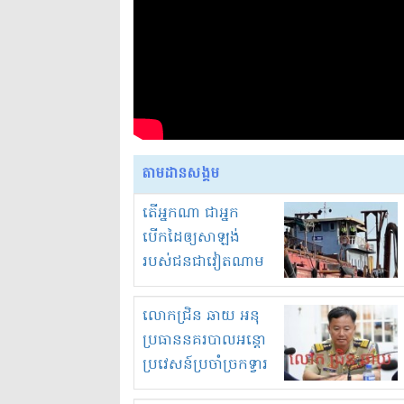
តាមដានសង្គម
តើអ្នកណា ជាអ្នក
បើកដៃឲ្យសាឡង់
របស់ជនជាវៀតណាម
ចូល មកខុស
ច្បាប់លួចបូមខ្សាច់នៅ
លោកជ្រិន ឆាយ អនុ
ក្នុងប្រទេសកម្ពុជា
ប្រធាននគរបាលអន្តោ
ប្រវេសន៍ប្រចាំច្រកទ្វារ
ព្រំដែនភ្នំឌិន និងឈ្មួញ