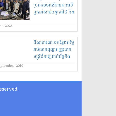
ប្រកាសចាត់វិធានការលើ
អ្នកនាំសាច់បង្កកពីថៃ និង
តាមរកមុខមន្ត្រីគប់គិតតែ
ពេលចុះឆែកឆេឃ្លាំងស្តុក
une-2026
សាច់បង្កកនៅភ្នំពេញរក
មិនឃើញបទល្មើស
ដី​សាធារណ​:១​កន្លែង​តម្លៃ​
រាប់លាន​ដុល្លារ ត្រូវបាន​
មន្ត្រី​ជំនាញ​ពាក់ព័ន្ធ​និង​
អាជ្ញាធរ​ដែនដី​ឃុបឃិត​គ្នា​
eptember-2019
ជា​លក្ខណ​: ប្រព័ន្ធ ចេញ​
ប្លង់​កម្មសិទ្ធិ​អោយទៅ​
ឈ្មោះ ញិ​ល បញ្ញា ???
 Reserved