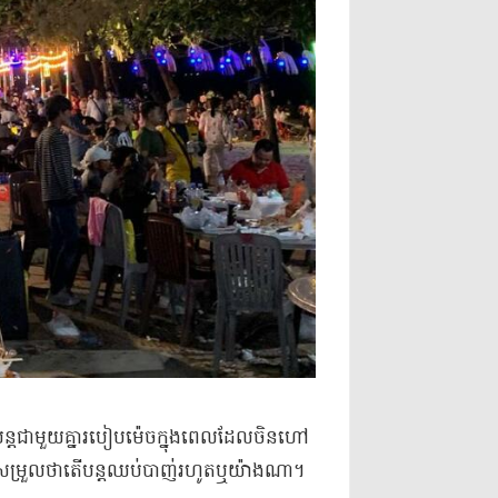
ើត្រូវបន្តជាមួយគ្នារបៀបម៉េចក្នុងពេលដែលចិនហៅ
ូដើម្បីសម្រួលថាតើបន្តឈប់បាញ់រហូតឬយ៉ាងណា។