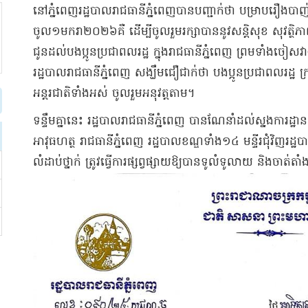
នៅភ្នំពេញរដ្ឋបាលរាជធានីភ្នំពេញបានបញ្ជាក់ថា បម្រាបរឿងបាញ់កា
ចូល១មករា២០២៦គឺ ដើម្បីចូលរួមរក្សាបាននូវសន្តិសុខ សុវត្ថ
ជូនដល់បងប្អូនប្រជាពលរដ្ឋ ក្នុងរាជធានីភ្នំពេញ ព្រមទាំងច
រដ្ឋបាលរាជធានីភ្នំពេញ សង្ឃឹមជឿជាក់ថា បងប្អូនប្រជាពលរដ្ឋ ក្
អន្តរជាតិទាំងអស់ ចូលរួមអនុវត្តតាម។
ទន្ទឹមគ្នានេះ រដ្ឋបាលរាជធានីភ្នំពេញ បានណែនាំដល់ស្នងការដ្ឋ
អាវុធហត្ថ រាជធានីភ្នំពេញ រដ្ឋបាលខណ្ឌទាំង១៤ មន្ទីរជុំវិញរដ្ឋបា
លំដាប់ថ្នាក់ ត្រូវធ្វើការផ្សព្វផ្សាយឱ្យបានទូលំទូលាយ និងចាត់តាំ