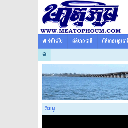
​​ ទំព័រដើម
ព័ត៌មានជាតិ
ព័ត៌មានអន្តរជាត
វីដេអូ