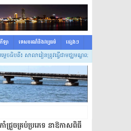
កីឡា
ទេសចរណ៏និងវប្បធម៌
ផ្សេង​ៗ
បតី៖ សាលារៀនត្រូវធ្វើជាមជ្ឈមណ្ឌលកំណត់វិធីសាស្ត្របង្រៀន 
ាំជ្រួចគ្រប់ប្រភេទ នាឱកាសពិធី