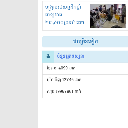
រំខានទាំងយប់ទាំងថ្ងៃ
បង្ក្រាបរថយន្តដឹកថ្នាំ
ពេទ្យជាង
២៣,៤០០ប្រអប់ គេច
ពន្ធនិងអត់ច្បាប់នាំ
ចូល!?
ជាច្រើនទៀត
ចំនួនអ្នកទស្សនា
ថ្ងៃនេះ​ 4099 នាក់
ម្សិលមិញ 12746 នាក់
សរុប 19967861 នាក់