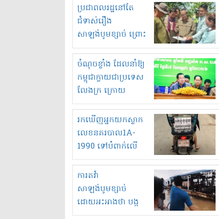
មួយចំនួនទៀត
ប្រជាពលរដ្ឋនៅតែ
កំពង់តែគុបគិតគ្នា
ជំទាស់រឿង
ធ្វើសកម្មភាពរកស៊ីនិង
សាឡង់បូមខ្សាច់ ព្រោះ
ស្តុកទំនិញគេចពន្ធ?
ខ្លាចបាក់ច្រាំងទៀត!
ចំណុចខ្លាំង ដែលនាំឱ្យ
កម្ពុជាក្លាយជាប្រទេស
លែងក្រ ក្រោយ
ឆ្នាំ២០៣០
រកឃើញអ្នកយកស្លាក
លេខនគរបាល1A-
1990 ទៅបំពាក់លើ
ម៉ូតូរបស់ខ្លួន ដាកផ្លាក
រត់ឌុបហើយ
ការតវ៉ា
សាឡង់បូមខ្សាច់
ដោយអះអាងថា បង្ក
បាក់ច្រាំងទន្លេ និង