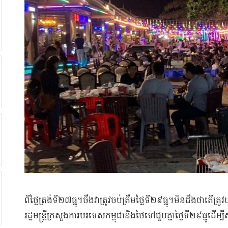
ពីថ្ងៃត្រង់ទី២៧ធ្នូ។ចឹងវាត្រូវចប់ត្រឹមថ្ងៃទី២៩ធ្នូ។មិនដឹងថាត
រដ្ឋមន្ត្រីក្រសួងការបរទេសកម្ពុជានិងថៃទៅជួបគ្នាថ្ងៃទី២៩ធ្ន