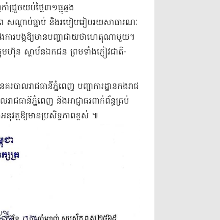
ំជ្រួចយប់ថ្ងៃ៣១ធ្នូឆ្លង
ិភាព សណ្តាប់ធ្នាប់ និងរបៀបរៀបរយសាធារណៈ
ៀសវាងការបង្កឱ្យមានបញ្ហាជាយថាហេតុណាមួយ។
រុមហ៊ុន ស្ថាប័នឯកជន ព្រមទាំងភ្ញៀវជាតិ-
ាននគរបាលរាជធានីភ្នំពេញ បញ្ជាការដ្ឋានកងរាជ
លរាជធានីភ្នំពេញ និងអាជ្ញាធរពាក់ព័ន្ធគ្រប់
ងអនុវត្តឱ្យមានប្រសិទ្ធភាពខ្ពស់ ៕