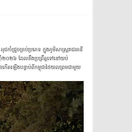
ជកាំជ្រួចគ្រប់ប្រភេទ ក្នុងភូមិសាស្រ្តរាជធានី
្នាំ២០២៦ ដែលនឹងប្រព្រឹត្តទៅនៅយប់
ានកើតឡើងបន្ទាប់ពីកម្ពុជាថៃយលព្រមជាមួយ