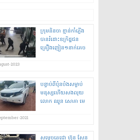
ក្រុម​និ​ន​ចា ខ្មាន់កាំភ្លើង
បាន​រំដោះ​ឧក្រិដ្ឋជន​
គ្រឿងញៀន​១​នាក់​គេច
ខ្លួន​ដោយ​សយ​វត្ថិ​ភាព​?!
ugust-2023
បន្ទាប់ពី​ប៉ុនប៉ង​សម្លាប់​
មនុស្ស​ហើយ​សងលុយ​
លោក ឈួន សោភា មេ​
គយ​ចល័ត​តំបន់​៥​លេច​
រឿង ប្រើ​ឡាន​អត់​ពន្ធ​និង
eptember-2021
ស្លាក​លេខ​ក្លែងក្លាយ​?
សម្តេចតេជោ ហ៊ុន សែន