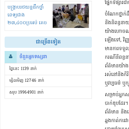
ផ្នែកទីផ្សារ
រំខានទាំងយប់ទាំងថ្ងៃ
បង្ក្រាបរថយន្តដឹកថ្នាំ
ចំណែកថ្នាក់
ពេទ្យជាង
និងនិពន្ធន
២៣,៤០០ប្រអប់ គេច
ពន្ធនិងអត់ច្បាប់នាំ
យ៉ាងហោចណាស់
ចូល!?
ឡើងទៅ, វិញ្
ជាច្រើនទៀត
មានការទទួលស
ចំនួនអ្នកទស្សនា
ករណីនិពន្ធន
ព័ត៌មានយ៉ាង
ថ្ងៃនេះ​ 1139 នាក់
រស់នៅនិងកិរ
ម្សិលមិញ 12746 នាក់
ឬវប្បធម៌ ឬក
សរុប 19964901 នាក់
សម្រាប់អ្នក
បាក់ឌុបដែរ។ 
ព័ត៌មាន និង
ឆ្លងកាត់ការវ