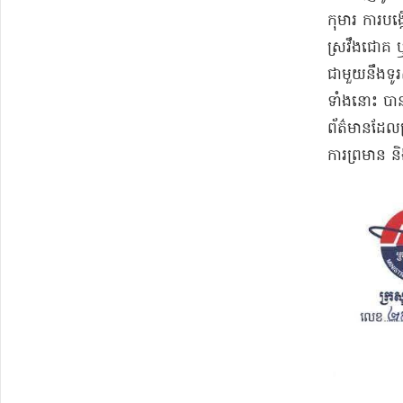
កុមារ ការបង
ស្រវឹងជោគ ឬ
ជាមួយនឹងទូរ
ទាំងនោះ បានធ
ព័ត៌មានដែលប្
ការព្រមាន ន