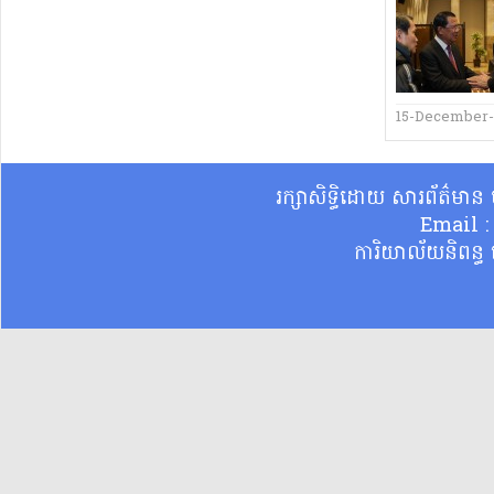
15-December
រក្សាសិទ្ធិដោយ សារព័ត៌មា
Email 
ការិយាល័យនិពន្ធ