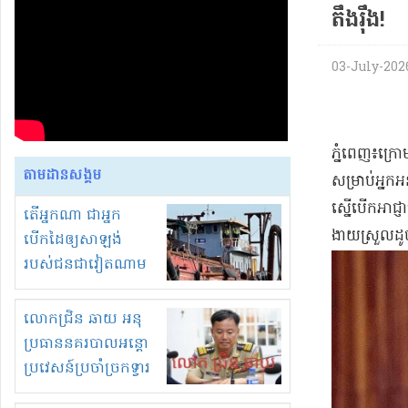
តឹងរ៉ឹង!
03-July-2026
ភ្នំពេញ៖ក្រោម
តាមដានសង្គម
សម្រាប់អ្នកអ
ស្នើបើកអាជ្
តើអ្នកណា ជាអ្នក
ងាយស្រួលដ
បើកដៃឲ្យសាឡង់
របស់ជនជាវៀតណាម
ចូល មកខុស
ច្បាប់លួចបូមខ្សាច់នៅ
លោកជ្រិន ឆាយ អនុ
ក្នុងប្រទេសកម្ពុជា
ប្រធាននគរបាលអន្តោ
ប្រវេសន៍ប្រចាំច្រកទ្វារ
ព្រំដែនភ្នំឌិន និងឈ្មួញ