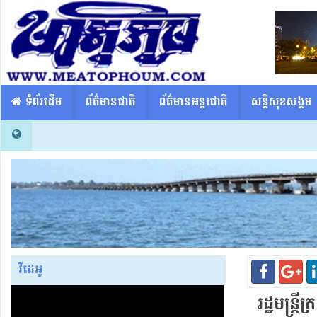
​​ ទំព័រដើម
ព័ត៌មានជាតិ
ព័ត៌មានអន្តរជាតិ
សន្តិសុខសង្គម
វីដេអូ
រដ្ឋមន្ត