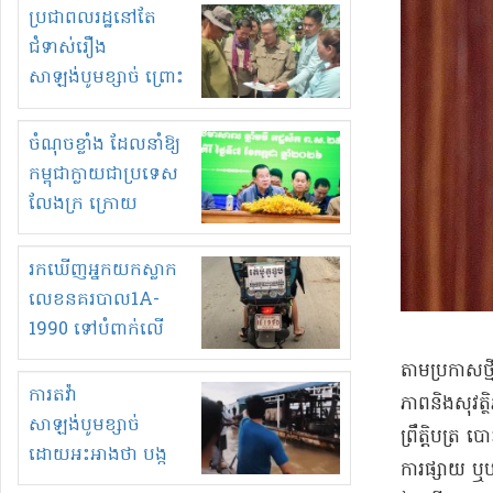
មួយចំនួនទៀត
ប្រជាពលរដ្ឋនៅតែ
កំពង់តែគុបគិតគ្នា
ជំទាស់រឿង
ធ្វើសកម្មភាពរកស៊ីនិង
សាឡង់បូមខ្សាច់ ព្រោះ
ស្តុកទំនិញគេចពន្ធ?
ខ្លាចបាក់ច្រាំងទៀត!
ចំណុចខ្លាំង ដែលនាំឱ្យ
កម្ពុជាក្លាយជាប្រទេស
លែងក្រ ក្រោយ
ឆ្នាំ២០៣០
រកឃើញអ្នកយកស្លាក
លេខនគរបាល1A-
1990 ទៅបំពាក់លើ
ម៉ូតូរបស់ខ្លួន ដាកផ្លាក
តាមប្រកាសថ្ម
រត់ឌុបហើយ
ការតវ៉ា
ភាពនិងសុវត្
សាឡង់បូមខ្សាច់
ព្រឹត្តិបត្រ
ដោយអះអាងថា បង្ក
ការផ្សាយ ឬបណ
បាក់ច្រាំងទន្លេ និង