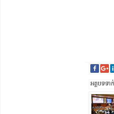
អត្ថបទទា