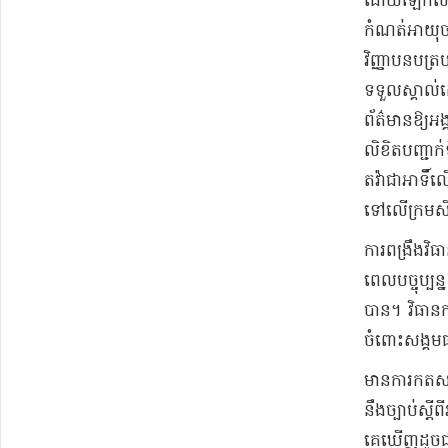
ដោយឡែកសម្រា
កំណត់អាយុចា
វិញ្ញាបនបត្រ
ទទួលស្គាល់ដ
ព័ត៌មានឱ្យអង
លិខិតបញ្ជាក់
តវ៉ាជាអាទិ៍ល
ទៅលើក្រមសី
ការពង្រឹងវិ
ពេលបច្ចុប្បន
បាន។ វិធានកា
ចំពោះសង្គម
មានការកតសម្
នឹងច្បាប់ស្
គេឃើញដូចជា 