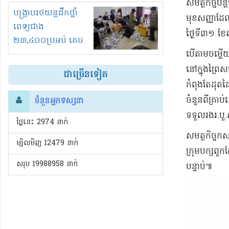
សមត្ថកិច្ចប
រំខានទាំងយប់ទាំងថ្ងៃ
បង្ក្រាបរថយន្តដឹកថ្នាំ
មុខសញ្ញាដែលប
ពេទ្យជាង
ថ្ងៃទី៣១ ខែ
២៣,៤០០ប្រអប់ គេច
បើតាមចម្លើយ
ពន្ធនិងអត់ច្បាប់នាំ
ចូល!?
នៅក្នុងព្រៃ
ជាច្រើនទៀត
កំពុងតែដុតដ
ចំនួនពីគ្រាប
ចំនួនអ្នកទស្សនា
ទទួលរងរ.បួ.
ថ្ងៃនេះ​ 2974 នាក់
សមត្ថកិច្ចកស
ម្សិលមិញ 12479 នាក់
ក្រុមបក្សពួ
សរុប 19988958 នាក់
បន្ទាប់៕