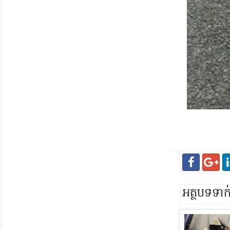
អត្ថបទទា