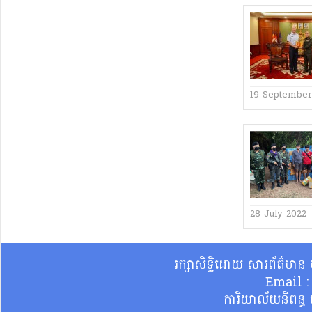
19-September
28-July-2022
រក្សាសិទ្ធិដោយ សារព័ត៌មា
Email 
ការិយាល័យនិពន្ធ