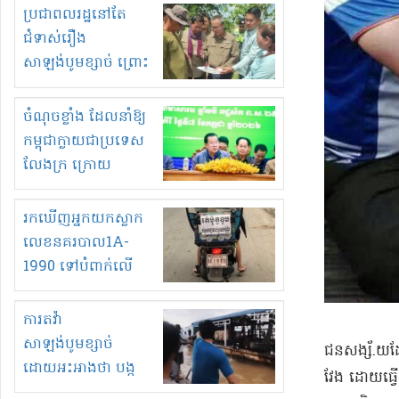
មួយចំនួនទៀត
ប្រជាពលរដ្ឋនៅតែ
កំពង់តែគុបគិតគ្នា
ជំទាស់រឿង
ធ្វើសកម្មភាពរកស៊ីនិង
សាឡង់បូមខ្សាច់ ព្រោះ
ស្តុកទំនិញគេចពន្ធ?
ខ្លាចបាក់ច្រាំងទៀត!
ចំណុចខ្លាំង ដែលនាំឱ្យ
កម្ពុជាក្លាយជាប្រទេស
លែងក្រ ក្រោយ
ឆ្នាំ២០៣០
រកឃើញអ្នកយកស្លាក
លេខនគរបាល1A-
1990 ទៅបំពាក់លើ
ម៉ូតូរបស់ខ្លួន ដាកផ្លាក
រត់ឌុបហើយ
ការតវ៉ា
សាឡង់បូមខ្សាច់
ជនសង្ស័.យដែល
ដោយអះអាងថា បង្ក
វែង ដោយធ្វើ
បាក់ច្រាំងទន្លេ និង