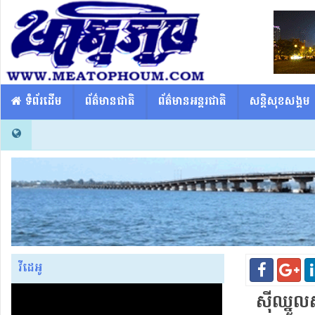
​​ ទំព័រដើម
ព័ត៌មានជាតិ
ព័ត៌មានអន្តរជាតិ
សន្តិសុខសង្គម
វីដេអូ
ស៊ីឈ្នួល