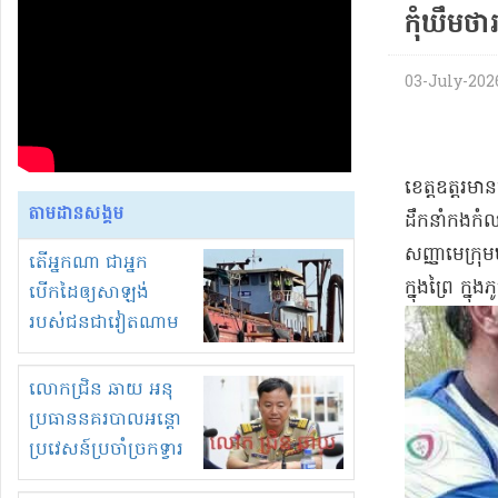
កុំឃឹមថ
03-July-2026 
ខេត្តឧត្តរម
តាមដានសង្គម
ដឹកនាំកងកំល
សញ្ញាមេក្រុម
តើអ្នកណា ជាអ្នក
ក្នុងព្រៃ ក្ន
បើកដៃឲ្យសាឡង់
របស់ជនជាវៀតណាម
ចូល មកខុស
ច្បាប់លួចបូមខ្សាច់នៅ
លោកជ្រិន ឆាយ អនុ
ក្នុងប្រទេសកម្ពុជា
ប្រធាននគរបាលអន្តោ
ប្រវេសន៍ប្រចាំច្រកទ្វារ
ព្រំដែនភ្នំឌិន និងឈ្មួញ