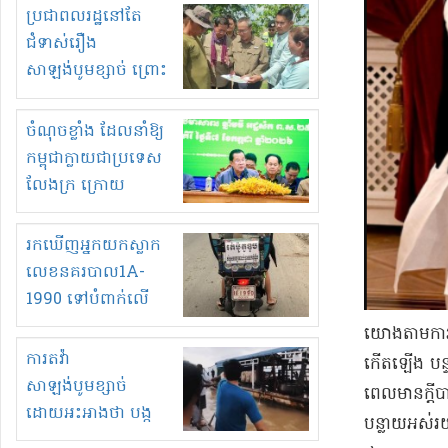
មួយចំនួនទៀត
ប្រជាពលរដ្ឋនៅតែ
កំពង់តែគុបគិតគ្នា
ជំទាស់រឿង
ធ្វើសកម្មភាពរកស៊ីនិង
សាឡង់បូមខ្សាច់ ព្រោះ
ស្តុកទំនិញគេចពន្ធ?
ខ្លាចបាក់ច្រាំងទៀត!
ចំណុចខ្លាំង ដែលនាំឱ្យ
កម្ពុជាក្លាយជាប្រទេស
លែងក្រ ក្រោយ
ឆ្នាំ២០៣០
រកឃើញអ្នកយកស្លាក
លេខនគរបាល1A-
1990 ទៅបំពាក់លើ
ម៉ូតូរបស់ខ្លួន ដាកផ្លាក
យោងតាម​ការផ្ស
រត់ឌុបហើយ
ការតវ៉ា
កើតឡើង បន្ទាប
សាឡង់បូមខ្សាច់
ពេល​មាន​ក្តីបា
ដោយអះអាងថា បង្ក
បន្លាយ​អស់​រ
បាក់ច្រាំងទន្លេ និង