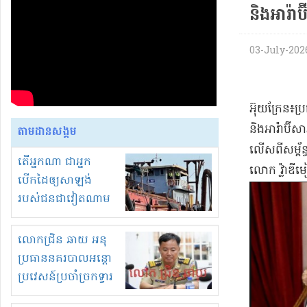
និង​អារ៉ាប៊
03-July-2026 
​អ៊ុយ​ក្រែ​ន​៖
និង​អា​រ៉ា​ប៊
តាមដានសង្គម
លើសពី​សម្ព័ន្
តើអ្នកណា ជាអ្នក
លោក វ្ល៉ា​ឌី​ម
បើកដៃឲ្យសាឡង់
របស់ជនជាវៀតណាម
ចូល មកខុស
ច្បាប់លួចបូមខ្សាច់នៅ
លោកជ្រិន ឆាយ អនុ
ក្នុងប្រទេសកម្ពុជា
ប្រធាននគរបាលអន្តោ
ប្រវេសន៍ប្រចាំច្រកទ្វារ
ព្រំដែនភ្នំឌិន និងឈ្មួញ