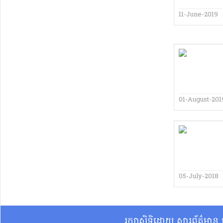
11-June-2019
01-August-201
05-July-2018
រក្សាសិទ្ធិដោយ សារព័ត៌មា