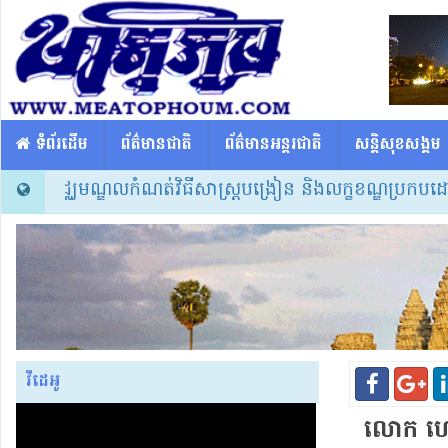
​​ ទំព័រដើម
ព័ត៌មានជាតិ
ព័ត៌មានអន្តរជាតិ
សន្តិសុខសង្គម
ើជាមជ្ឈមណ្ឌលកំណត់វិធីសាស្ត្របង្រៀន និងលក្ខខណ្ឌប្រកបដោយស
វីដេអូ
លោក ហ្សេ​