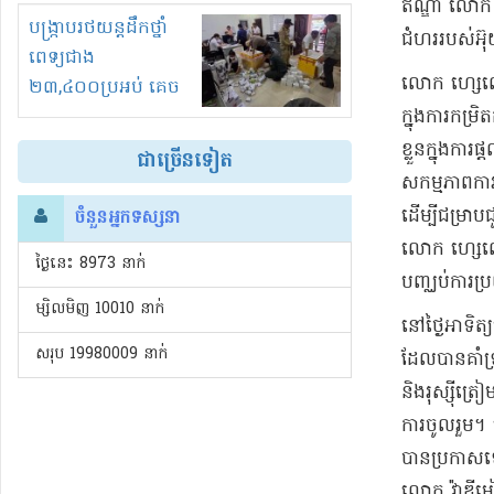
ឥណ្ឌា លោក ណា
រំខានទាំងយប់ទាំងថ្ងៃ
បង្ក្រាបរថយន្តដឹកថ្នាំ
ជំហរ​របស់​អ៊ុ
ពេទ្យជាង
​លោក ហ្សេ​លេ
២៣,៤០០ប្រអប់ គេច
ក្នុងការ​កម្
ពន្ធនិងអត់ច្បាប់នាំ
ចូល!?
ខ្លួន​ក្នុង​កា
ជាច្រើនទៀត
សកម្មភាព​ការ
ដើម្បី​ជម្រាប
ចំនួនអ្នកទស្សនា
លោក ហ្សេ​លេន​
ថ្ងៃនេះ​ 8973 នាក់
បញ្ឈប់​ការប្រ
ម្សិលមិញ 10010 នាក់
​នៅ​ថ្ងៃអាទិត
សរុប 19980009 នាក់
ដែល​បាន​គាំទ
និង​រុ​ស្ស៉ី​ត
ការចូលរួម​។ 
បាន​ប្រកាសឡើ
លោក វ្ល៉ា​ឌី​