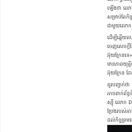
ឡើងថា លោក ត
សម្រាប់តែ​កិច
ជាមួយ​លោក ហ
​ដើម្បី​ឆ្លើយ
ចេញ​សេចក្តីថ
អ៊ុយ​ក្រែ​ន​ទ
មាន​ភាពយុត្តិធ
អ៊ុយ​ក្រែ​ន ដ
​គួរ​បញ្ជាក់ថ
អាចពាក់ព័ន្ធ​ន
ស្ស៉ី លោក Dmi
ប្រែង​របស់​អ
ដល់​កិច្ចព្រម