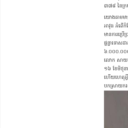
៣៧៨ នៃ​ក្រមព
​យោងតាម​មាត
អាវុធ អំពើ​កំ
មានការ​ប្រើ
ផ្តន្ទាទោស​ដ
៦.០០០.០០០ (​ប
លោក សាយ ណូ​រ
១៦ ខែមិថុនា 
ហើយ​ហេតុអ្វី​ជ
បកស្រាយ​ករណ