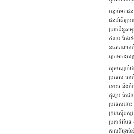
​បន្ទាប់មក​ជ
ជន​ជាំ​តិ​ឡ
ប្រាក់​ជំនួ
៤៣០ កែង​៥០២ ស
នគរបាល​ចាប់ខ
ក្រោម​ការសម្
​សូមបញ្ជាក់ថា
ប្រទេស ឃាត់ខ
ទោស និង​កំហែ
ដុល្លារ តែ​ជនរ
ប្រទេស​នោះ 
ក្រម​ស៊ើបសួរ
ប្រកាន់​ពីបទ 
កាលពី​ចុងខែ​