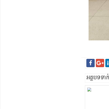
អត្ថបទទា