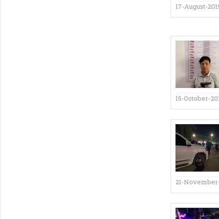
17-August-201
15-October-20
21-November