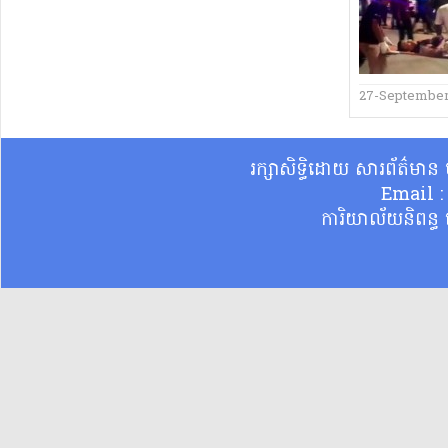
27-Septembe
រក្សាសិទ្ធិដោយ សារព័ត៌មា
Email 
ការិយាល័យនិពន្ធ