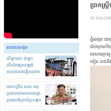
ប្រាក​ស្ត្រ
03-July-2026 
​ភ្នំពេញ​៖ ជនជ
ជាប់គុក​ហើយ​
តាមដានសង្គម
ទេសចរ​ក្រសួង ច
តើអ្នកណា ជាអ្នក
ទៀត បាននិងក
បើកដៃឲ្យសាឡង់
របស់ជនជាវៀតណាម
ចូល មកខុស
ច្បាប់លួចបូមខ្សាច់នៅ
លោកជ្រិន ឆាយ អនុ
ក្នុងប្រទេសកម្ពុជា
ប្រធាននគរបាលអន្តោ
ប្រវេសន៍ប្រចាំច្រកទ្វារ
ព្រំដែនភ្នំឌិន និងឈ្មួញ