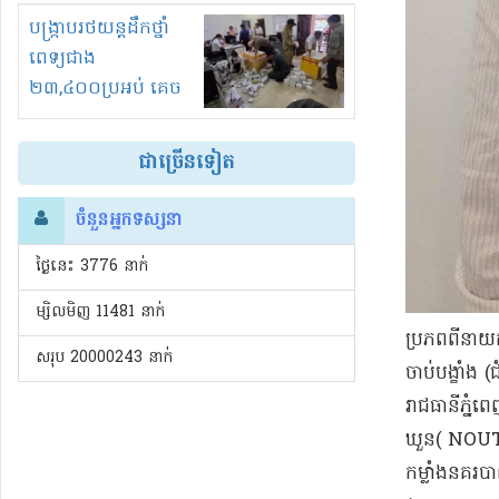
រំខានទាំងយប់ទាំងថ្ងៃ
បង្ក្រាបរថយន្តដឹកថ្នាំ
ពេទ្យជាង
២៣,៤០០ប្រអប់ គេច
ពន្ធនិងអត់ច្បាប់នាំ
ចូល!?
ជាច្រើនទៀត
ចំនួនអ្នកទស្សនា
ថ្ងៃនេះ​ 3776 នាក់
ម្សិលមិញ 11481 នាក់
​ប្រភពពី​នា
សរុប 20000243 នាក់
ចាប់​បង្ខាំង 
រាជធានី​ភ្ន
ឃួន​( NOUT
កម្លាំង​នគរប