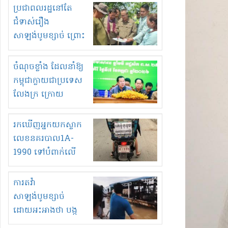
មួយចំនួនទៀត
ប្រជាពលរដ្ឋនៅតែ
កំពង់តែគុបគិតគ្នា
ជំទាស់រឿង
ធ្វើសកម្មភាពរកស៊ីនិង
សាឡង់បូមខ្សាច់ ព្រោះ
ស្តុកទំនិញគេចពន្ធ?
ខ្លាចបាក់ច្រាំងទៀត!
ចំណុចខ្លាំង ដែលនាំឱ្យ
កម្ពុជាក្លាយជាប្រទេស
លែងក្រ ក្រោយ
ឆ្នាំ២០៣០
រកឃើញអ្នកយកស្លាក
លេខនគរបាល1A-
1990 ទៅបំពាក់លើ
ម៉ូតូរបស់ខ្លួន ដាកផ្លាក
រត់ឌុបហើយ
ការតវ៉ា
សាឡង់បូមខ្សាច់
ដោយអះអាងថា បង្ក
បាក់ច្រាំងទន្លេ និង