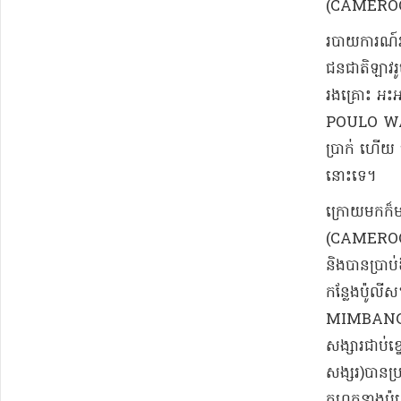
(CAMEROO
​របាយការណ៍​រ
ជនជាតិ​ឡាវ​រូ
រងគ្រោះ អះអា
POULO WAI 
ប្រាក់ ហើយ ស្
នោះទេ​។
​ក្រោយមក​ក៏
(CAMEROON) ប
និង​បាន​ប្រាប
កន្លែង​ប៉ូលីស
MIMBANG ROM
សង្សារ​ជាប់​
ស​ង្ស​រ​)​បាន​
កុហក​នាង​ប៉ុ