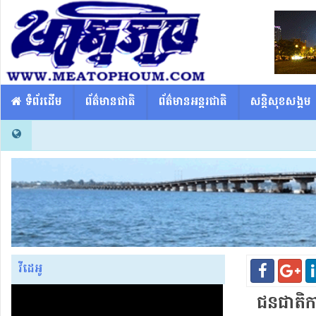
​​ ទំព័រដើម
ព័ត៌មានជាតិ
ព័ត៌មានអន្តរជាតិ
សន្តិសុខសង្គម
វីដេអូ
ជនជាតិ​កា​ម