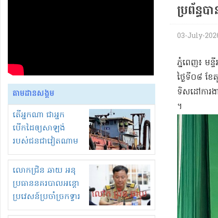
ប្រព័ន្ធ​ប
03-July-2026
​ភ្នំពេញ​៖ ម
ថ្ងៃទី​០៨ ខែ
ទិសដៅ​ការងា
តាមដានសង្គម
។
តើអ្នកណា ជាអ្នក
បើកដៃឲ្យសាឡង់
របស់ជនជាវៀតណាម
ចូល មកខុស
ច្បាប់លួចបូមខ្សាច់នៅ
លោកជ្រិន ឆាយ អនុ
ក្នុងប្រទេសកម្ពុជា
ប្រធាននគរបាលអន្តោ
ប្រវេសន៍ប្រចាំច្រកទ្វារ
ព្រំដែនភ្នំឌិន និងឈ្មួញ