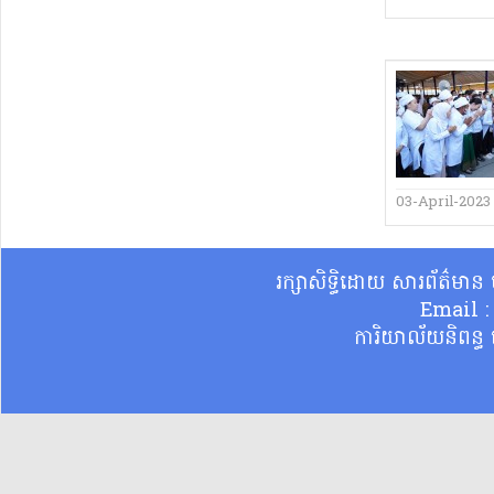
03-April-2023
រក្សាសិទ្ធិដោយ សារព័ត៌មា
Email 
ការិយាល័យនិពន្ធ