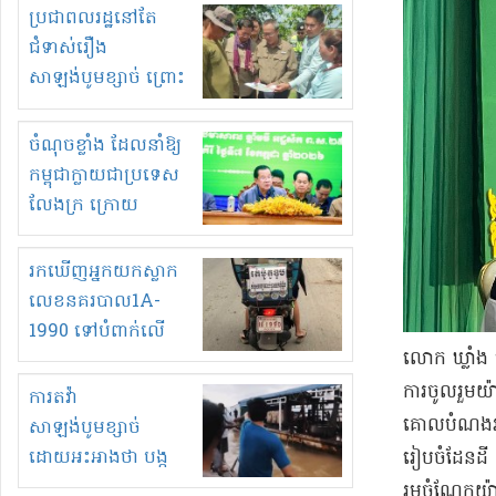
មួយចំនួនទៀត
ប្រជាពលរដ្ឋនៅតែ
កំពង់តែគុបគិតគ្នា
ជំទាស់រឿង
ធ្វើសកម្មភាពរកស៊ីនិង
សាឡង់បូមខ្សាច់ ព្រោះ
ស្តុកទំនិញគេចពន្ធ?
ខ្លាចបាក់ច្រាំងទៀត!
ចំណុចខ្លាំង ដែលនាំឱ្យ
កម្ពុជាក្លាយជាប្រទេស
លែងក្រ ក្រោយ
ឆ្នាំ២០៣០
រកឃើញអ្នកយកស្លាក
លេខនគរបាល1A-
1990 ទៅបំពាក់លើ
​លោក ឃ្លាំង 
ម៉ូតូរបស់ខ្លួន ដាកផ្លាក
រត់ឌុបហើយ
ការចូលរួម​យ៉
ការតវ៉ា
គោលបំណង​របស់
សាឡង់បូមខ្សាច់
ដោយអះអាងថា បង្ក
រៀបចំ​ដែនដី
បាក់ច្រាំងទន្លេ និង
រួម​ចំណែក​យ៉