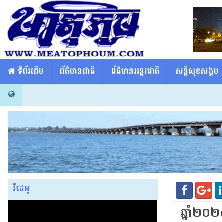
​​ ទំព័រដើម
ព័ត៌មានជាតិ
ព័ត៌មានអន្តរជាតិ
សន្តិសុខសង្គម
វីដេអូ
ឆ្នាំ​២០២