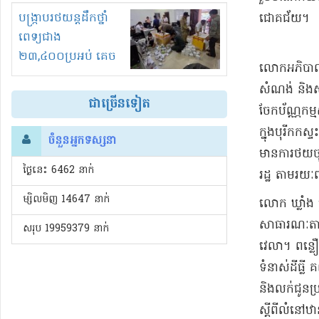
រំខានទាំងយប់ទាំងថ្ងៃ
បង្ក្រាបរថយន្តដឹកថ្នាំ
ជោគជ័យ​។
ពេទ្យជាង
២៣,៤០០ប្រអប់ គេច
​លោក​អភិបាលរ
ពន្ធនិងអត់ច្បាប់នាំ
សំណង់ និង​សុ
ចូល!?
ជាច្រើនទៀត
ចែក​ប័ណ្ណកម្
ក្នុង​បុរី​កកស
ចំនួនអ្នកទស្សនា
មានការ​ថយចុះ
ថ្ងៃនេះ​ 6462 នាក់
រដ្ឋ តាមរយៈ​ពន
ម្សិលមិញ 14647 នាក់
​លោក ឃ្លាំង ហ
សាធារណៈ​តាម​ប
សរុប 19959379 នាក់
វេលា​។ ព​ន្ល
ទំនាស់​ដីធ្ល
និង​លក់​ជូន
ស្តីពី​លំនៅឋា