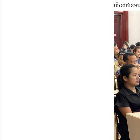
លំនៅឋាន​មាន