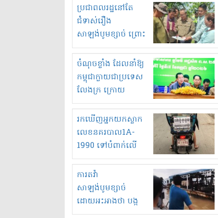
មួយចំនួនទៀត
ប្រជាពលរដ្ឋនៅតែ
កំពង់តែគុបគិតគ្នា
ជំទាស់រឿង
ធ្វើសកម្មភាពរកស៊ីនិង
សាឡង់បូមខ្សាច់ ព្រោះ
ស្តុកទំនិញគេចពន្ធ?
ខ្លាចបាក់ច្រាំងទៀត!
ចំណុចខ្លាំង ដែលនាំឱ្យ
កម្ពុជាក្លាយជាប្រទេស
លែងក្រ ក្រោយ
ឆ្នាំ២០៣០
រកឃើញអ្នកយកស្លាក
លេខនគរបាល1A-
1990 ទៅបំពាក់លើ
ម៉ូតូរបស់ខ្លួន ដាកផ្លាក
រត់ឌុបហើយ
ការតវ៉ា
សាឡង់បូមខ្សាច់
ដោយអះអាងថា បង្ក
បាក់ច្រាំងទន្លេ និង