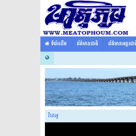
​​ ទំព័រដើម
ព័ត៌មានជាតិ
ព័ត៌មានអន្តរជាត
វីដេអូ