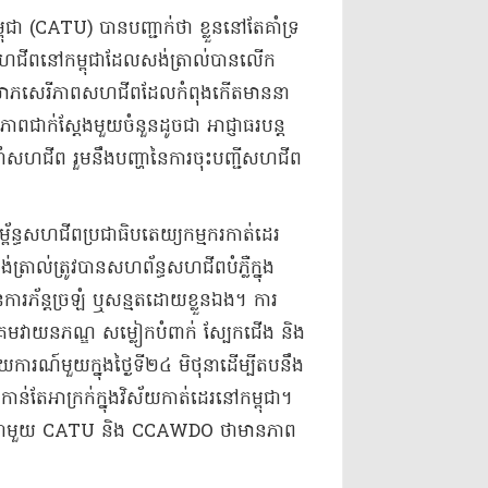
្ពុជា (CATU) បាន​បញ្ជាក់ថា ខ្លួន​នៅតែ​គាំទ្រ​
សហជីព​នៅ​កម្ពុជា​ដែល​សង់​ត្រា​ល់​បានលើក
ោភ​សេរីភាព​សហជីព​ដែល​កំពុង​កើតមាន​នា
ភាព​ជាក់ស្តែង​មួយចំនួន​ដូចជា អាជ្ញាធរ​បន្ត​
ាំ​សហជីព រួម​នឹង​បញ្ហា​នៃ​ការចុះបញ្ជី​សហជីព​
្ធ​សហជីព​ប្រជាធិបតេយ្យ​កម្មករ​កាត់​ដេរ​
​ល់​ត្រូវបាន​សហព័ន្ធ​សហជីព​បំភ្លឺ​ក្នុង​
រភ័ន្តច្រឡំ ឬ​សន្មត​ដោយ​ខ្លួនឯង​។ ការ​
​វាយ​ន​ភណ្ឌ សម្លៀកបំពាក់ ស្បែកជើង និង​
​មួយ​ក្នុង​ថ្ងៃទី​២៤ មិថុនា​ដើម្បី​តប​នឹង​
តែ​អាក្រក់​ក្នុង​វិស័យ​កាត់ដេរ​នៅ​កម្ពុជា​។​
ារ​ជាមួយ CATU និង CCAWDO ថា​មាន​ភាព