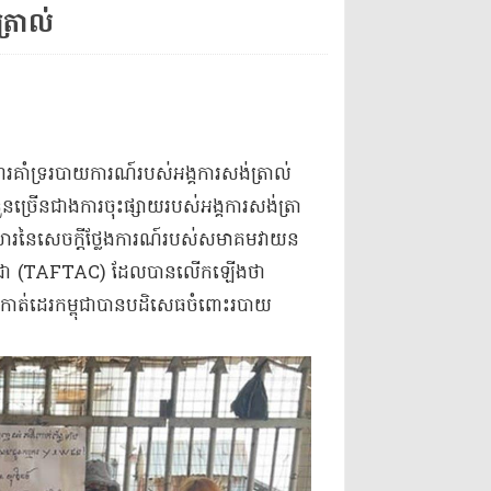
្រាល់
ាំទ្រ​របាយការណ៍​របស់​អង្គ​ការសង់​ត្រា​ល់
ច្រើនជាង​ការចុះផ្សាយ​របស់​អង្គ​ការសង់​ត្រា​
ារ​នៃ​សេចក្តីថ្លែងការណ៍​របស់​សមាគម​វាយ​ន​
ម្ពុជា (TAFTAC) ដែល​បាន​លើកឡើងថា
​កាត់​ដេរ​កម្ពុជា​បាន​បដិសេធ​ចំពោះ​របាយ