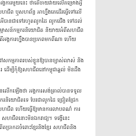
់​អង្គការ​មួយ​នេះ ថា​តើ​ចាយវាយ​លើ​គម្រោង​អ្វី
ាជីវៈ សហជីព ឬ​សហព័ន្ធ អាហ្នឹង​គេ​ដើរ​ធ្វើ​ទៅលើ​
តុ​អី​បានជា​ទៅ​រហូត​លូកដៃ លូក​ជើង ទៅដល់​
សម្ភាសន៍​កម្មករនិយោជិត និយាយ​អំពី​សហជីព
បាស់ ថា​តើ​អង្គការ​ហ្នឹង​បាន​ប្រភព​មកពីណា ហើយ​
ដៅ​សកម្មភាព​របស់ខ្លួន​ឱ្យបាន​ច្បាស់លាស់ និង​
រ ដើម្បី​កុំឱ្យ​សហជីព​នៅ​កម្ពុជា​ឆ្ងល់ មិនដឹង​
​លើកឡើងថា អង្គ​ការសង់​ត្រា​ល់​បានទទួល​
ម្មក​រ​និយោជិត​ទេ បែរជា​លូកដៃ ជ្រៀតជ្រែក
ារ​សហជីព ហើយ​ធ្វើឱ្យ​មានការ​លាប​ពណ៌ ការ​
យ សហជីព​នោះ​មិន​ឯករាជ្យ​។ ទង្វើ​នេះ​
ពិត​ប្រាកដ​ចំពោះ​ខ្មែរ​និង​ខ្មែរ សហជីព​និង​