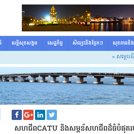
ិ
សន្តិសុខសង្គម
សេដ្ឋកិច្ច
សិល្បះនិងប្លែកៗ
សុខភាពនិង
» សម្ដេចធិបតី៖ សាល
សហជីពCATU និងសម្ពន័​សហជីព​ដ៏​ធំ​បំផុត​រប