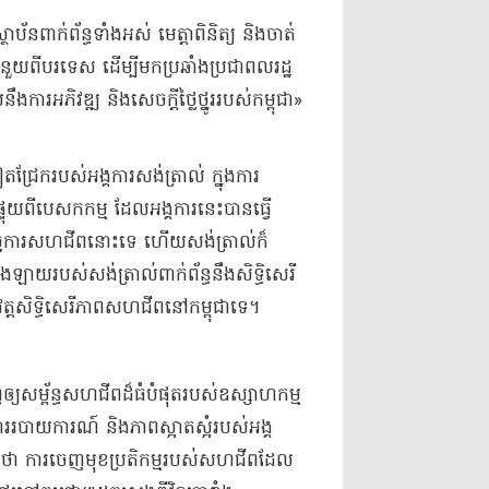
ាប័ន​ពាក់ព័ន្ធ​ទាំងអស់ មេត្តា​ពិនិត្យ និង​ចាត់
ជំនួយ​ពី​បរទេស ដើម្បី​មក​ប្រឆាំង​ប្រជាពលរដ្ឋ​
ការអភិវឌ្ឍ និង​សេចក្តីថ្លៃថ្នូរ​របស់​កម្ពុ​ជា​»​
ែក​របស់​អង្គ​ការសង់​ត្រា​ល់ ក្នុងការ​
ផ្ទុយ​ពី​បេសកកម្ម ដែល​អង្គការ​នេះ​បានធ្វើ​
​កិច្ចការ​សហជីព​នោះទេ ហើយ​សង់​ត្រា​ល់​ក៏​
​របស់​សង់​ត្រា​ល់ពាក់​ព័ន្ធ​នឹង​សិទ្ធិសេរី
វត្ត​សិទ្ធិសេរីភាព​សហជីព​នៅ​កម្ពុជា​ទេ​។
យ​សម្ព័ន្ធ​សហជីព​ដ៏​ធំ​បំផុត​របស់​ឧស្សាហកម្ម​
យ​ការណ៍ និង​ភាព​ស្អាតស្អំ​របស់​អង្គ​
ា ការចេញមុខ​ប្រតិកម្ម​របស់​សហជីព​ដែល