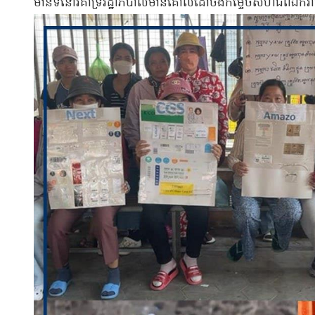
មាន​ទំនោរ​គាំទ្រ​រដ្ឋាភិបាល​មាន​គោលដៅ​ចង់​កម្ទេច​សហជីព​ឯករាជ្