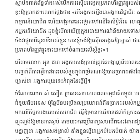
ស្ថាប័ន​ពាក់ព័ន្ធ​ទាំងអស់​បើក​ការស៊ើបអង្កេត​ប្រភព​ហិរញ្ញវត្ថុ​របស
ខ្លះ​ឱ្យ​ប្រាកដ​។​​លោក​ថ្លែងថា​៖ «​បើ​អង្គការ​ហ្នឹង​ជា​អង្គការ​វិជ្ជ
កម្មករនិយោជិត ហើយ​អង្គការ​នេះ​ផ្តោតទៅលើ​តែ​សិទ្ធិ​អី​ទេ ហេ
កម្មករនិយោជិត ដូច​ខ្ញុំ​មើលឃើញ​ក្នុង​របាយការណ៍​និយាយ​ទៅ​
ចឹ​ង​វា​ផ្ទុយ​ពី​តួនាទី​របស់ខ្លួន បាន​ខ្ញុំ​ចង់ឱ្យ​ស៊ើប​អ​ង្គេ​ត​ឱ្យ​ច្
ប្រភព​ហិរញ្ញវត្ថុ​នោះ​យកទៅ​ចំណាយ​លើ​ស្អី​ខ្លះ​»​។​
​បើតាម​លោក អ៊ុន ដា​រា អង្គ​ការសង់​ត្រា​ល់​ត្រូវតែ​បង្ហាញ​ពី​គោល
បញ្ជាក់​ពី​ការធ្វើការងារ​របស់ខ្លួន​ក្នុង​កម្រិតណា​ឱ្យបាន​ប្រាកដ​ផងដែ
ច្បាស់​ថា អង្គការ​មួយ​នេះ​កំពុងតែ​ធ្វើ​អ្វី​។​
​ចំណែក​លោក សំ សឿន ប្រធាន​សហភាព​ពលកម្ម​ជាតិ​កម្ពុជា បាន
ជំនួយ​ពី​បរទេស ប៉ុន្តែ​មិន​បម្រើ​ផលប្រយោជន៍​ពិតប្រាកដ​របស់​ក
មកលើ​កិច្ចការងារ​របស់​សហ​ជីព ធ្វើឱ្យមាន​ការរំខាន​ដល់​កិច្ចក
ញុះញង់​ឱ្យ​មានការ​ស្អប់ តាម​យៈ​ការប្រើ​ពាក្យ​សហជីព​នេះ​ឯករាជ្
បង្ហាញថា អង្គ​ការសង់​ត្រា​ល់ តាំងខ្លួន​ធ្វើជា​អ្នក​បំបែកបំបាក់ យ៉ាង