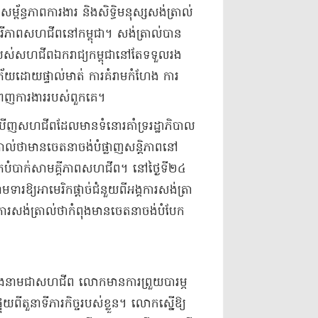
ន្ធភាព​ការងារ និង​សិទ្ធិមនុស្ស​សង់​ត្រា​ល់​
ីភាព​សហជីព​នៅ​កម្ពុជា​។ សង់​ត្រា​ល់​បាន
ព​របស់​សហ​ជីព​ឯករាជ្យ​កម្ពុជា​នៅតែ​ទទួលរង​
ំភ័យ​ដោយផ្ទាល់​មាត់ ការគំរាមកំហែង ការ​
ពេញ​ការងារ​រប​ស់​ពួកគេ​។​
ើញ​សហជីព​ដែលមាន​ទំនោរ​គាំទ្រ​រដ្ឋាភិបាល​
ល់​ថា​មាន​ចេតនា​ចង់​បំផ្លាញ​សន្តិភាព​នៅ​
ំបាក់​សាមគ្គីភាព​សហជីព​។ នៅ​ថ្ងៃទី​២៤
ារ​ឱ្យ​អាមេរិក​ផ្តាច់ជំនួយ​ពី​អង្គ​ការសង់​ត្រា​
ារសង់​ត្រា​ល់​ថា​កំពុងមាន​ចេតនា​ចង់​បំបែក​
្នុងនាម​ជា​សហជីព លោក​មានការ​ព្រួយបារម្ភ​
​ពី​តួនាទី​ភារកិច្ច​របស់ខ្លួន​។ លោក​ស្នើឱ្យ​