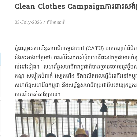
Clean Clothes Campaignការពារសង់ត
03-July-2026 / ព័ត៌មានជាតិ
ភ្នំពេញ៖​សហព័ន្ធ​សហជីព​កម្ពុជាហៅ (CATU) បានបញ្ជាក់​ពី​ជំហរ​គ
និង​អះអាងបន្ថែមថា ករណី​រំលោភសិទ្ធិ​សហជីព​នៅ​កម្ពុ​ជាមាន​ចំនួន​
ល់​ទៅទៀត​។ សហព័ន្ធ​សហជីព​កម្ពុជា​ក៏បាន​ច្រានចោល​នូវ​ខ្លឹមស
ភណ្ឌ សម្លៀកបំពាក់ ស្បែកជើង និង​ផលិតផល​ធ្វើដំណើរ​នៅ​ក
សហព័ន្ធ​សហជីព​កម្ពុជា និង​សម្ព័ន្ធ​សហជីព​ប្រជាធិបតេយ្យ​កម្មករ
ការណ៍​របស់​សង់​ត្រា​ល់​។