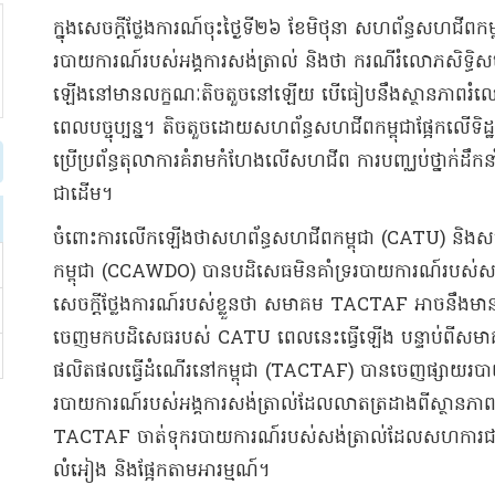
​ក្នុង​សេចក្តីថ្លែងការណ៍​ចុះ​ថ្ងៃទី​២៦ ខែមិថុនា សហព័ន្ធ​សហជីព​កម
របាយការណ៍​របស់​អង្គ​ការសង់​ត្រា​ល់ និង​ថា ករណី​រំលោភសិទ្ធិ​
ឡើង​នៅមាន​លក្ខណៈ​តិចតួច​នៅឡើយ បើ​ធៀប​នឹង​ស្ថានភាព​រំល
ពេល​បច្ចុប្បន្ន​។ តិចតួច​ដោយ​សហព័ន្ធ​សហជីព​កម្ពុជា​ផ្អែកលើ​ទិដ្ឋ
ប្រើ​ប្រព័ន្ធតុលាការ​គំរាមកំហែង​លើ​សហជីព ការបញ្ឈប់​ថ្នាក់ដឹកន
ជាដើម​។
​ចំពោះការ​លើកឡើងថា​សហព័ន្ធ​សហជីព​កម្ពុជា (CATU) និង​សម្ព័ន
កម្ពុជា (CCAWDO) បាន​បដិសេធ​មិន​គាំទ្រ​របាយការណ៍​របស់​សង់​ត្រា
សេចក្តីថ្លែងការណ៍​របស់​ខ្លួន​ថា សមាគម TACTAF អាច​នឹងមាន​កា
ចេញមក​បដិសេធ​របស់ CATU ពេលនេះ​ធ្វើឡើង បន្ទាប់ពី​សមាគម
ផលិតផល​ធ្វើដំណើរ​នៅ​កម្ពុជា (TACTAF) បានចេញ​ផ្សាយ​របាយការណ៍
របាយការណ៍​របស់​អង្គ​ការសង់​ត្រា​ល់​ដែល​លាតត្រដាង​ពី​ស្ថានភាព​កាន់
TACTAF ចាត់ទុក​របាយការណ៍​របស់​សង់​ត្រា​ល់​ដែល​សហក
លំអៀង និង​ផ្អែក​តាម​អារម្មណ៍​។