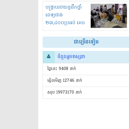
រំខានទាំងយប់ទាំងថ្ងៃ
បង្ក្រាបរថយន្តដឹកថ្នាំ
ពេទ្យជាង
២៣,៤០០ប្រអប់ គេច
ពន្ធនិងអត់ច្បាប់នាំ
ចូល!?
ជាច្រើនទៀត
ចំនួនអ្នកទស្សនា
ថ្ងៃនេះ​ 9408 នាក់
ម្សិលមិញ 12746 នាក់
សរុប 19973170 នាក់