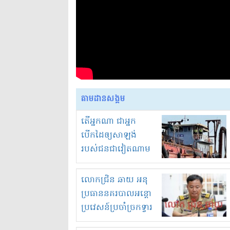
តាមដានសង្គម
តើអ្នកណា ជាអ្នក
បើកដៃឲ្យសាឡង់
របស់ជនជាវៀតណាម
ចូល មកខុស
ច្បាប់លួចបូមខ្សាច់នៅ
លោកជ្រិន ឆាយ អនុ
ក្នុងប្រទេសកម្ពុជា
ប្រធាននគរបាលអន្តោ
ប្រវេសន៍ប្រចាំច្រកទ្វារ
ព្រំដែនភ្នំឌិន និងឈ្មួញ