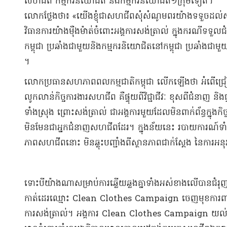
សហជីព កម្មករនិយោជិត និង​កម្មករនិយោជិត​១​ក្រុម​ទៀត​។​
​លោក​ថ្លែងថា​៖ «​យើងខ្ញុំ​ជា​សហជីព​សុំ​សំណូមពរ​យ៉ាង​ទ​ទួ​ច​ដល់​ស្ថ
វិធានការ​យ៉ាង​ម៉ឺងម៉ាត់​ចំពោះ​អង្គ​ការសង់​ត្រា​ល់ ក្នុងករណី​ទទួល​
កម្ពុជា ប្រឆាំង​ជាមួយនិង​កម្មករនិយោជិត​នៅ​កម្ពុជា ប្រឆាំង​ជាមួយនឹង​
។​
​លោក​ប្រធាន​សហភាព​ពលកម្ម​ជាតិ​កម្ពុជា លើកឡើងថា អំពើ​ជ្រៀតជ្រ
លូកលាន់​កិច្ចការងារ​សហជីព គឺ​ផ្ទុយ​ពី​វិជ្ជាជីវៈ ខុសពី​ជំនាញ និង​
ទាំងស្រុង ព្រោះ​សង់​ត្រា​ល់ ជា​អង្គការ​មួយ​ដែល​មិន​ពាក់ព័ន្ធ​ក្នុង
មិនមែនជា​អ្នកជំនាញ​សហជីព​ដែរ​។ ក្នុងន័យនេះ របាយការណ៍​ទាំងឡាយ
ភាព​សហជីព​នោះ មិន​ឆ្លុះ​ប​ញ្ជាំ​ង​ពី​ស្ថានភាព​ជាក់ស្តែង នៃ​ការអនុ
ទោះបីយ៉ាងណាសម្រាប់​ការឆ្លើយ​ឆ្លង​គ្នា​ទាំងអស់​ខាងលើ​បាន​ជំរុញ​ឲ្
កាត់ដេរ​ឈ្មោះ Clean Clothes Campaign ចេញមុខ​ការពារ​របា​
ការសង់​ត្រា​ល់​។ អង្គការ Clean Clothes Campaign យល់ថ