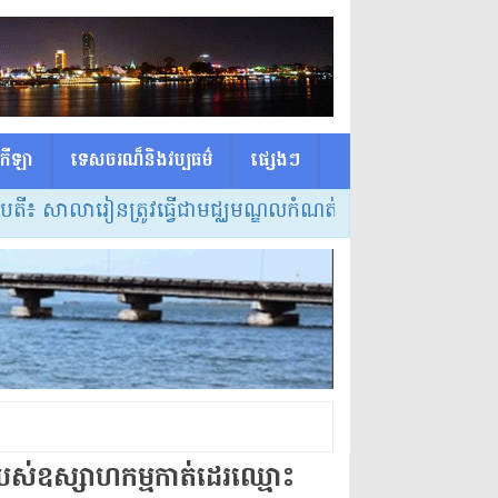
កីឡា
ទេសចរណ៏និងវប្បធម៌
ផ្សេង​ៗ
ារៀនត្រូវធ្វើជាមជ្ឈមណ្ឌលកំណត់វិធីសាស្ត្របង្រៀន និងលក្ខខណ
ស់​ឧស្សាហកម្ម​កាត់ដេរ​ឈ្មោះ