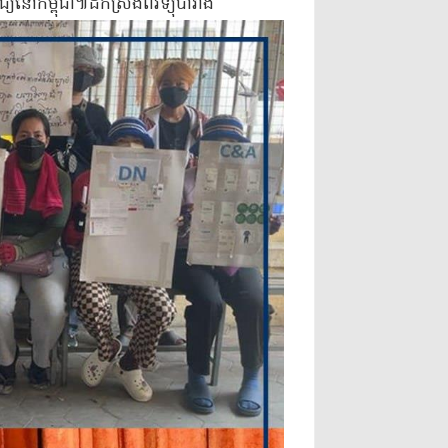
យ​នៅ​កម្ពុជា​៕ដកស្រងពីវិទ្យុបារាំង