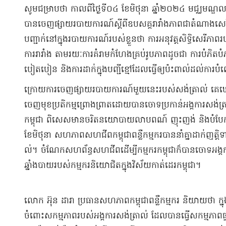
សូមជម្រាបថា កាលពី​ថ្ងៃទី​០៤ ខែមិថុនា ឆ្នាំ​២០២៤ មជ្ឈមណ្ឌល​សម្ព័
បានចេញ​ផ្សាយ​របាយការណ៍​ស្តីពី​ឧបសគ្គ​រារាំង​ភាពជា​តំណាង​សេរ
បញ្ជាក់​នៅក្នុង​របាយ​ការណ៍​របស់ខ្លួន​ថា ការអនុវត្ត​សិទ្ធិសេរីភា
ការរារាំង តាមរយៈ​ការគំរាមកំហែង​គ្រប់​រូបភាព​ដូចជា ការបំភិតប
បៀតបៀន និង​ការដាក់​ក្នុង​បញ្ជីខ្មៅ​ដែល​ធ្វើ​ឲ្យ​ប៉ះពាល់​ដល់​ការបំ
​ក្រោយ​ការចេញផ្សាយ​របាយការណ៍​មួយ​នេះ​របស់​សង់​ត្រា​ល់ គេ​ឃ
ចេញមុខ​ប្រតិកម្ម​ព្រោងព្រាត​ដោយបាន​ចោទប្រកាន់​អង្គ​ការសង់​ត្រា​
កម្ពុជា ពិសេស​មាន​ចរិត​នយោបាយ​លាប​ពណ៍ ញុះញង់ និង​បំបែកប
ខែមិថុនា សហភាព​សហជីព​កម្ពុ​ជា​ពន្លឺ​កម្មករ​បាននាំគ្នា​ដាក់​ញត្តិ​ទាមទ
ល់​។ ចំណែក​សហព័ន្ធ​សហជីព​ដើម្បី​កម្មករ​កម្ពុជា​ក៏បាន​ចោទ​អង្គ​ក
ឆ្នាំងបាយ​របស់​ក​ម្មករ​និយោជិត​ក្នុង​វិស័យ​កាត់ដេរ​កម្ពុជា​។​
​លោក អ៊ុន ដា​រា ប្រធាន​សហភាព​កម្ពុជា​ពន្លឺ​កម្មករ និយាយថា ក
ចំពោះ​សកម្មភាព​របស់​អង្គ​ការសង់​ត្រា​ល់ ដែល​បានធ្វើ​សកម្មភាព​ផ្ទុយ