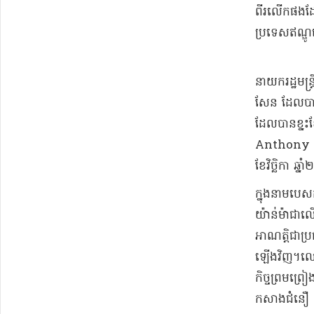
ពីរលើក​ផងដែរ
ប្រទេស​ឥណ្ឌ
​នាយករដ្ឋមន្ត្
សែន ដែល​បាន​ដ
ដែល​បាន​ខ្នះ
Anthony Alba
ខែវិច្ឆិកា ឆ្នា
ក្នុងនាម​បេស
យ៉ាន់​ម៉ា​ជា​ល
អាណ​តិ្ត​ជា​ប
ឡើងវិញ​។​​លោ
កិច្ចព្រមព្រៀ
កសាង​ជំនឿ និង