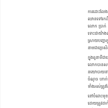
​ការដោះលែង​អ្
ឈានទៅរក​ដំណោះ
លោក ប្រាក់ ស
ទោះជា​យ៉ាងណា
ស្រាយ​បញ្ហា​
នាម​ជា​ប្រេសិ
​ក្នុងតួនាទី
លោក​បាន​សម្រ
នយោបាយ​នានា 
ចំណុច ហាក់​ម
ទាំងអស់​ត្រូវត
​នៅ​ចំពោះមុខ​
ដោយ​ត្រូវ​ដា