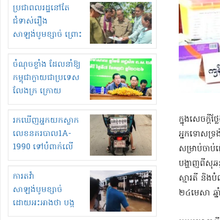
មួយចំនួនទៀត
ប្រជាពលរដ្ឋនៅតែ
កំពង់តែគុបគិតគ្នា
ជំទាស់រឿង
ធ្វើសកម្មភាពរកស៊ីនិង
សាឡង់បូមខ្សាច់ ព្រោះ
ស្តុកទំនិញគេចពន្ធ?
ខ្លាចបាក់ច្រាំងទៀត!
ចំណុចខ្លាំង ដែលនាំឱ្យ
កម្ពុជាក្លាយជាប្រទេស
លែងក្រ ក្រោយ
ឆ្នាំ២០៣០
​ក្នុង​សេចក្
រកឃើញអ្នកយកស្លាក
លេខនគរបាល1A-
អ្នកទោស​ទ្រង់
1990 ទៅបំពាក់លើ
សម្រាប់​ចាប់ផ
ម៉ូតូរបស់ខ្លួន ដាកផ្លាក
បង្ហាញ​ពី​សុ​ឆ
រត់ឌុបហើយ
ការតវ៉ា
ស្មារតី និង​បំ
សាឡង់បូមខ្សាច់
២៤​មេសា ឆ្ន
ដោយអះអាងថា បង្ក
បាក់ច្រាំងទន្លេ និង