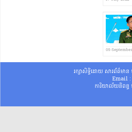
05-September
រក្សាសិទ្ធិដោយ សារព័ត៌មា
Email 
ការិយាល័យនិពន្ធ