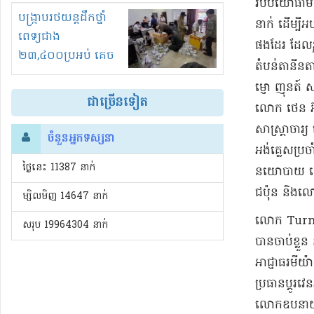
​របប​យោធា​មី
រំខានទាំងយប់ទាំងថ្ងៃ
បង្ក្រាបរថយន្តដឹកថ្នាំ
នាក់ ដើម្បី​
ពេទ្យជាង
ផងដែរ ដែល​រួម
២៣,៤០០ប្រអប់ គេច
តំបន់​តានី​ន
ពន្ធនិងអត់ច្បាប់នាំ
ម្ញោ ញុ​ន​ត៍ 
ចូល!?
ជាច្រើនទៀត
លោក ថេ​ន អ៊
សាស្ត្រាចារ្យ
ចំនួនអ្នកទស្សនា
អង់គ្លេស​ប្រច
ថ្ងៃនេះ​ 11387 នាក់
នយោបាយ សេដ្ឋ
ជប៉ុន និង​លោ
ម្សិលមិញ 14647 នាក់
លោក Turnell 
សរុប 19964304 នាក់
បាន​ចាប់ខ្លួន
អាជ្ញាធរ​មី
ប្រធាន​ប្តូរ
លោក​ឧបនាយករដ