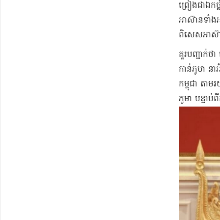
ព្រៀង​ជា​ឯក​ច
អាស៊ាន​ទាំងអស
ពិសេស​អាស៊ាន 
​គួរ​បញ្ជាក់
កាន់​ភូមា នា​
កម្ពុជា តាមរយ
ភូមា បន្ទាប់ពី