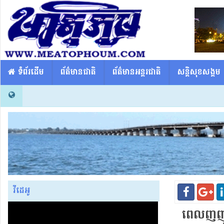
​​ ទំព័រដើម
ព័ត៌មានជាតិ
ព័ត៌មានអន្តរជាតិ
សន្តិសុខសង្គម
វីដេអូ
ពេល​ញញួ​