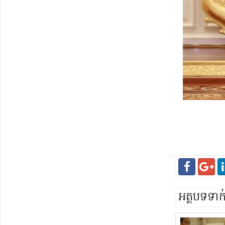
អត្ថបទទា