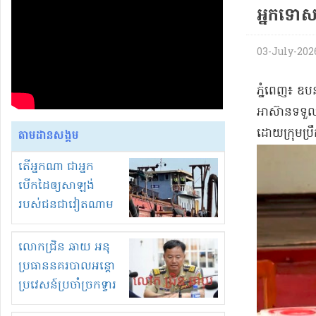
អ្នកទោស
03-July-2026 
​ភ្នំពេញ​៖ ឧប
អាស៊ាន​ទទួលបន
ដោយ​ក្រុមប្រឹក្
តាមដានសង្គម
តើអ្នកណា ជាអ្នក
បើកដៃឲ្យសាឡង់
របស់ជនជាវៀតណាម
ចូល មកខុស
ច្បាប់លួចបូមខ្សាច់នៅ
លោកជ្រិន ឆាយ អនុ
ក្នុងប្រទេសកម្ពុជា
ប្រធាននគរបាលអន្តោ
ប្រវេសន៍ប្រចាំច្រកទ្វារ
ព្រំដែនភ្នំឌិន និងឈ្មួញ