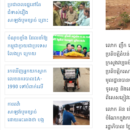
មួយចំនួនទៀត
ប្រជាពលរដ្ឋនៅតែ
កំពង់តែគុបគិតគ្នា
ជំទាស់រឿង
ធ្វើសកម្មភាពរកស៊ីនិង
សាឡង់បូមខ្សាច់ ព្រោះ
ស្តុកទំនិញគេចពន្ធ?
ខ្លាចបាក់ច្រាំងទៀត!
ចំណុចខ្លាំង ដែលនាំឱ្យ
លោក ញឹក កោសល
កម្ពុជាក្លាយជាប្រទេស
លែងក្រ ក្រោយ
ប្រតិបត្តិ​តំ
ឆ្នាំ២០៣០
ក្រសួង​វប្ប​ធ
រកឃើញអ្នកយកស្លាក
ប្រតិបត្តិ​ករ
លេខនគរបាល1A-
មូលដ្ឋាន​បានច
1990 ទៅបំពាក់លើ
ទូរ​សព្ទ និង​
ម៉ូតូរបស់ខ្លួន ដាកផ្លាក
ពិសេស​ភ្ញៀវ
រត់ឌុបហើយ
ការតវ៉ា
​លោក អ៊​ន ប៉
សាឡង់បូមខ្សាច់
ចំណែក​ក្នុងក
ដោយអះអាងថា បង្ក
រដ្ឋាភិបាល ថ្
បាក់ច្រាំងទន្លេ និង