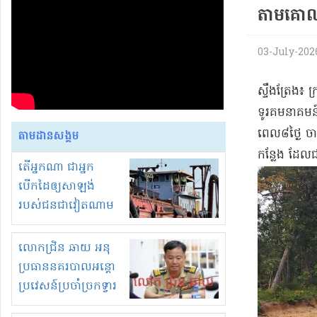
តាម​គោលដ
03-July-2026 
ស្ទឹងត្រែង​៖ 
ទូរគមនាគមន៍ 
ពេល​៨​ថ្ងៃ ចា
តាមដានសង្គម
កន្លែង ដែលជា
តើអ្នកណា ជាអ្នក
បើកដៃឲ្យសាឡង់
របស់ជនជាវៀតណាម
ចូល មកខុស
ច្បាប់លួចបូមខ្សាច់នៅ
លោកជ្រិន ឆាយ អនុ
ក្នុងប្រទេសកម្ពុជា
ប្រធាននគរបាលអន្តោ
ប្រវេសន៍ប្រចាំច្រកទ្វារ
ព្រំដែនភ្នំឌិន និងឈ្មួញ