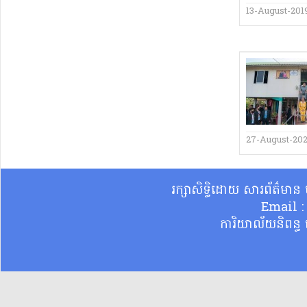
13-August-201
27-August-20
រក្សាសិទ្ធិដោយ សារព័ត៌មា
Email 
ការិយាល័យនិពន្ធ