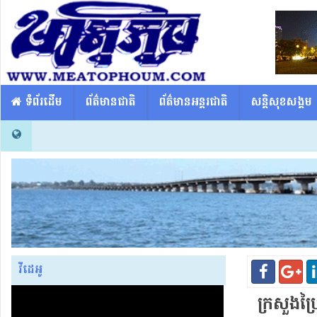
​​ ទំព័រដើម
ព័ត៌មានជាតិ
ព័ត៌មានអន្តរជាតិ
សន្តិសុខសង្គម
វីដេអូ
ក្រសួង​ប