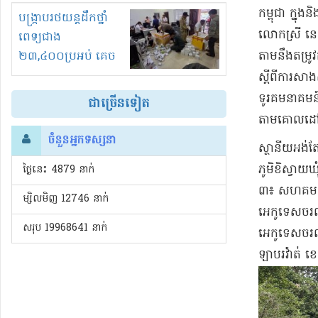
កម្ពុជា ក្នុង​
រំខានទាំងយប់ទាំងថ្ងៃ
បង្ក្រាបរថយន្តដឹកថ្នាំ
​លោកស្រី នេ​ត
ពេទ្យជាង
តាម​នឹង​តម្រ
២៣,៤០០ប្រអប់ គេច
ពន្ធនិងអត់ច្បាប់នាំ
ស្តីពី​ការសាង
ចូល!?
ទូរគមនាគមន៍ 
ជាច្រើនទៀត
តាម​គោលដៅ​ទ
ចំនួនអ្នកទស្សនា
ស្ថានីយ​អង់​តែ
ភូមិ​ខិ​ស្វាយ
ថ្ងៃនេះ​ 4879 នាក់
៣៖ សហគមន៍​អេ
ម្សិលមិញ 12746 នាក់
អេកូ​ទេសចរណ៍​
សរុប 19968641 នាក់
អេកូ​ទេសចរណ៍​ភ
ឡាបរ​វ៉ា​ត់ ខេ