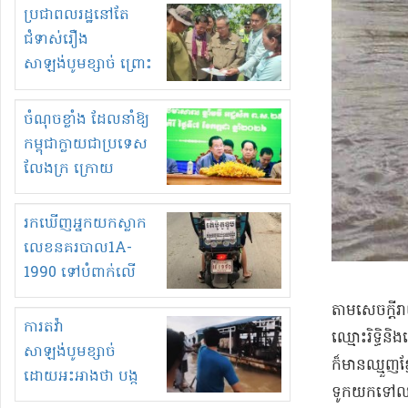
មួយចំនួនទៀត
ប្រជាពលរដ្ឋនៅតែ
កំពង់តែគុបគិតគ្នា
ជំទាស់រឿង
ធ្វើសកម្មភាពរកស៊ីនិង
សាឡង់បូមខ្សាច់ ព្រោះ
ស្តុកទំនិញគេចពន្ធ?
ខ្លាចបាក់ច្រាំងទៀត!
ចំណុចខ្លាំង ដែលនាំឱ្យ
កម្ពុជាក្លាយជាប្រទេស
លែងក្រ ក្រោយ
ឆ្នាំ២០៣០
រកឃើញអ្នកយកស្លាក
លេខនគរបាល1A-
1990 ទៅបំពាក់លើ
ម៉ូតូរបស់ខ្លួន ដាកផ្លាក
​តាម​សេចក្តី
រត់ឌុបហើយ
ការតវ៉ា
ឈ្មោះ​រិ​ទ្ធិ​
សាឡង់បូមខ្សាច់
ក៏មាន​ឈ្មួញ​ខ្
ដោយអះអាងថា បង្ក
ទូក​យកទៅលក់​
បាក់ច្រាំងទន្លេ និង