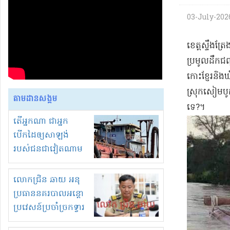
03-July-2026 
​ខេត្តស្ទឹងត្រ
ប្រមូល​ដឹកជញ្
កោះ​ខ្ញែរ​និង
ស្រុក​សៀម​បូក​
តាមដានសង្គម
ទេ​?​។​
តើអ្នកណា ជាអ្នក
បើកដៃឲ្យសាឡង់
របស់ជនជាវៀតណាម
ចូល មកខុស
ច្បាប់លួចបូមខ្សាច់នៅ
លោកជ្រិន ឆាយ អនុ
ក្នុងប្រទេសកម្ពុជា
ប្រធាននគរបាលអន្តោ
ប្រវេសន៍ប្រចាំច្រកទ្វារ
ព្រំដែនភ្នំឌិន និងឈ្មួញ