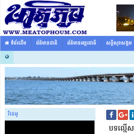
​​ ទំព័រដើម
ព័ត៌មានជាតិ
ព័ត៌មានអន្តរជាតិ
សន្តិសុខសង្គម
វីដេអូ
បទល្មើស​ដ