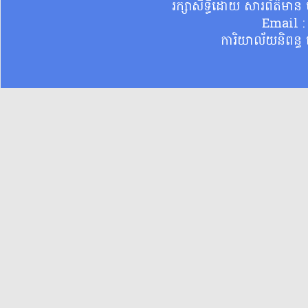
រក្សាសិទ្ធិដោយ សារព័ត៌មា
Email 
ការិយាល័យនិពន្ធ