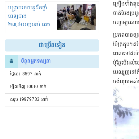
គ្រឿង​ទាំង​តូ
រំខានទាំងយប់ទាំងថ្ងៃ
បង្ក្រាបរថយន្តដឹកថ្នាំ
ចាត់ចែង​ប្រម
ពេទ្យជាង
បញ្ជា​ឲ្យ​គោ
២៣,៤០០ប្រអប់ គេច
ពន្ធនិងអត់ច្បាប់នាំ
​ប្រភព​បាន​ឲ្
ចូល!?
ម៉ែត្រគុប​។​តម
ជាច្រើនទៀត
ពេលទៅដល់​កោះ​ខ
ចំនួនអ្នកទស្សនា
ប៉ុន្តែ​បើ​ដល់​
​មេ​ឈ្មួញ​នៅ​ត
ថ្ងៃនេះ​ 8697 នាក់
បង់លុយ​អស់ហើយ
ម្សិលមិញ 10010 នាក់
សរុប 19979733 នាក់