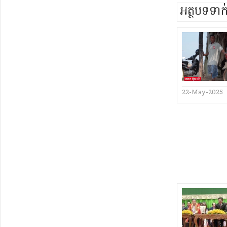
អត្ថបទទា
22-May-2025