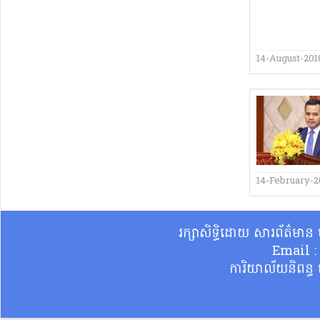
14-August-201
14-February-2
រក្សាសិទ្ធិដោយ សារព័ត៌មា
Email 
ការិយាល័យនិពន្ធ