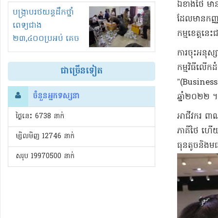
​ឯខាង​ថៃ មាន​
រំខានទាំងយប់ទាំងថ្ងៃ
បង្ក្រាបរថយន្តដឹកថ្នាំ
ដែលមាន​កញ្ញា 
ពេទ្យជាង
កម្ម​ខេត្ត​នេះ
២៣,៤០០ប្រអប់ គេច
ពន្ធនិងអត់ច្បាប់នាំ
​ការចុះ​អនុ
ចូល!?
កម្មវិធី​លើកដ
ជាច្រើនទៀត
”(Business
ចំនួនអ្នកទស្សនា
ឆ្នាំ​២០២២ ។
​អាជីវករ ពាណិ
ថ្ងៃនេះ​ 6738 នាក់
ភាគី​ថៃ ហើយ​ត្
ម្សិលមិញ 12746 នាក់
ធុន​តូច​និង​
សរុប 19970500 នាក់