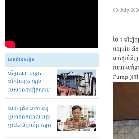
03-July-2026 
​ថៃ ៖ ដើម្បី
មធ្យម​ថៃ និង​ក
លក់ដូរ​ទំនិ
តាមដានសង្គម
រយ​:​ពេល​កំណ
តើអ្នកណា ជាអ្នក
Pump )​នៅ​ស្
បើកដៃឲ្យសាឡង់
របស់ជនជាវៀតណាម
ចូល មកខុស
ច្បាប់លួចបូមខ្សាច់នៅ
លោកជ្រិន ឆាយ អនុ
ក្នុងប្រទេសកម្ពុជា
ប្រធាននគរបាលអន្តោ
ប្រវេសន៍ប្រចាំច្រកទ្វារ
ព្រំដែនភ្នំឌិន និងឈ្មួញ