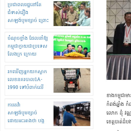
មួយចំនួនទៀត
ប្រជាពលរដ្ឋនៅតែ
កំពង់តែគុបគិតគ្នា
ជំទាស់រឿង
ធ្វើសកម្មភាពរកស៊ីនិង
សាឡង់បូមខ្សាច់ ព្រោះ
ស្តុកទំនិញគេចពន្ធ?
ខ្លាចបាក់ច្រាំងទៀត!
ចំណុចខ្លាំង ដែលនាំឱ្យ
កម្ពុជាក្លាយជាប្រទេស
លែងក្រ ក្រោយ
ឆ្នាំ២០៣០
រកឃើញអ្នកយកស្លាក
លេខនគរបាល1A-
1990 ទៅបំពាក់លើ
ម៉ូតូរបស់ខ្លួន ដាកផ្លាក
​ខាង​កម្ពុ​ជ
រត់ឌុបហើយ
កំពង់ឆ្នាំង ក
ការតវ៉ា
សាឡង់បូមខ្សាច់
លោក ដុំ វណ្ណឌ
ដោយអះអាងថា បង្ក
ខេត្តបាត់ដំប
បាក់ច្រាំងទន្លេ និង