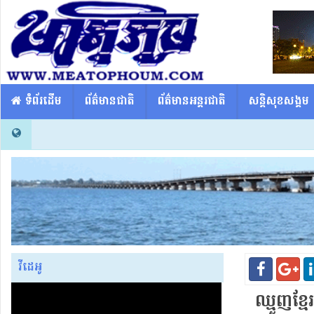
​​ ទំព័រដើម
ព័ត៌មានជាតិ
ព័ត៌មានអន្តរជាតិ
សន្តិសុខសង្គម
វីដេអូ
ឈ្មួញ​ខ្មែ