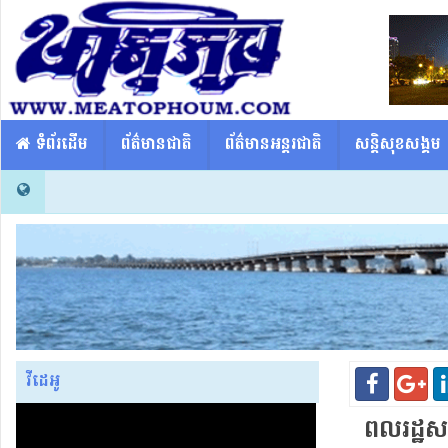
​​ ទំព័រដើម
ព័ត៌មានជាតិ
ព័ត៌មានអន្តរជាតិ
សន្តិសុខសង្គម
វីដេអូ
ពលរដ្ឋ​សម