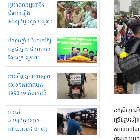
មួយចំនួនទៀត
ប្រជាពលរដ្ឋនៅតែ
កំពង់តែគុបគិតគ្នា
ជំទាស់រឿង
ធ្វើសកម្មភាពរកស៊ីនិង
សាឡង់បូមខ្សាច់ ព្រោះ
ស្តុកទំនិញគេចពន្ធ?
ខ្លាចបាក់ច្រាំងទៀត!
ចំណុចខ្លាំង ដែលនាំឱ្យ
កម្ពុជាក្លាយជាប្រទេស
លែងក្រ ក្រោយ
ឆ្នាំ២០៣០
រកឃើញអ្នកយកស្លាក
លេខនគរបាល1A-
1990 ទៅបំពាក់លើ
ម៉ូតូរបស់ខ្លួន ដាកផ្លាក
រត់ឌុបហើយ
​នៅ​ព្រឹក​ព្
ការតវ៉ា
ច្រើនរូប​ទៀត
សាឡង់បូមខ្សាច់
ដោយអះអាងថា បង្ក
សាលា​រាជធាន
បាក់ច្រាំងទន្លេ និង
ភ្នំពេញ​។​​លោ