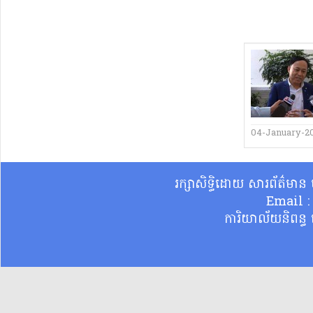
04-January-2
រក្សាសិទ្ធិដោយ សារព័ត៌មា
Email 
ការិយាល័យនិពន្ធ