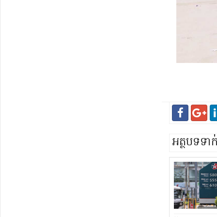
អត្ថបទទា