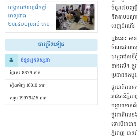
រំខានទាំងយប់ទាំងថ្ងៃ
បង្ក្រាបរថយន្តដឹកថ្នាំ
ចំនួន​៧០​គ្រឿ
ពេទ្យជាង
និង​តាម​បណ្ត
២៣,៤០០ប្រអប់ គេច
ចេញដំណើរ និ
ពន្ធនិងអត់ច្បាប់នាំ
​ក្នុងនោះ មាន
ចូល!?
ជាច្រើនទៀត
ចំណត​វាល​ស្ប
ហត្ថ​រាជធានី​
ចំនួនអ្នកទស្សនា
ខាងលើ​។ ផ្លូវ
ថ្ងៃនេះ​ 8379 នាក់
ប្រជាជន​កម្ពុជ
ម្សិលមិញ 10010 នាក់
​ផ្លូវជាតិ​លេ
រាជធានី​ភ្នំពេ
សរុប 19979415 នាក់
បន្ទាយមានជ័យ
ផ្លូវជាតិ​លេខ​
​ទោះបីជា​បាន
ភ្នំពេញ បាន​អ