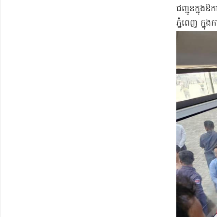
ជញ្ជូន​ក្នុងឱ
ភ្នំពេញ ក្នុង