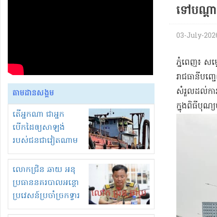
ទៅ​បណ្តា​ខេ
03-July-2026 
​ភ្នំពេញ​៖ សម
រាជធានី​បញ្ច
សំរួល​ដល់​កា
តាមដានសង្គម
ក្នុង​ពិធីបុណ
តើអ្នកណា ជាអ្នក
បើកដៃឲ្យសាឡង់
របស់ជនជាវៀតណាម
ចូល មកខុស
ច្បាប់លួចបូមខ្សាច់នៅ
លោកជ្រិន ឆាយ អនុ
ក្នុងប្រទេសកម្ពុជា
ប្រធាននគរបាលអន្តោ
ប្រវេសន៍ប្រចាំច្រកទ្វារ
ព្រំដែនភ្នំឌិន និងឈ្មួញ