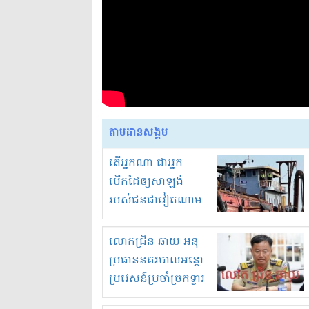
តាមដានសង្គម
តើអ្នកណា ជាអ្នក
បើកដៃឲ្យសាឡង់
របស់ជនជាវៀតណាម
ចូល មកខុស
ច្បាប់លួចបូមខ្សាច់នៅ
លោកជ្រិន ឆាយ អនុ
ក្នុងប្រទេសកម្ពុជា
ប្រធាននគរបាលអន្តោ
ប្រវេសន៍ប្រចាំច្រកទ្វារ
ព្រំដែនភ្នំឌិន និងឈ្មួញ