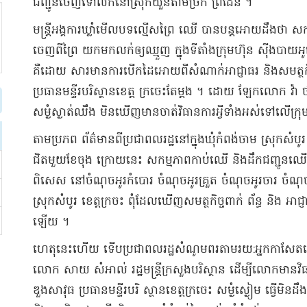
ជញ្ជូន​ចេញទៅ​លក់​នៅ​ស្រុក​យួន​តាម​ច្រក ព្រំដែន ។
មន្ត្រី​អង្គការ​ឃ្លាំមើល​បទល្មើស​ព្រៃ ឈើ បាន​បន្ត​អោយដឹងថា សក
ចេញពី​ព្រៃ យកមក​លក់​ឲ្យ​ឈ្មួញ ក្នុង​ទីតាំង​ក្រុមហ៊ុន ស៊ី​ង​បា
គឺ​ដោយ សារ​មានការ​បើកដៃ​អោយ​ពី​សំណាក់​អាជ្ញាធរ និង​សមត្ថក
ប្រធាន​មន្ទីរ​បរិស្ថាន​ខេត្ត ក្រចេះ​តែម្តង ។ ដោយ ឡែក​លោក វ៉
សម្ងំ​ស្ងាត់ឈឹង មិនឃើញ​មាន​ចាត់វិធានការ​អ្វី​ទាំងអស់​ទៅលើ​ក្រុម
តាម​ប្រភព ព័ត៌មាន​ពី​ប្រជាពលរដ្ឋនៅក្នុង​ឃុំ​កំពង់ចាម ស្រុក​សំ
ជិត​មួយខែ​ចុង ក្រោយនេះ សកម្មភាព​កាប់​ឈើ និង​ដឹកជញ្ជូន​ឈ
ពិសេស នៅ​ចំណុច​អូរ​កំបោរ ចំណុច​អូរ​គ្រួ​ត ចំណុច​អូរ​ចារ ចំណុច​ច
ស្រុក​សំបូរ ខេត្ត​ក្រចះ ពុំដែល​ឃើញ​សមត្ថកិច្ច​ពាក់ ព័ន្ធ និង អាជ
ឡើយ ។
ហេតុនេះហើយ ទើប​ប្រជាពលរដ្ឋ​សំណូមពរ​តាមរយ​:​អ្នកកាសែត​អោយជ
លោក សាយ សំ​អាល់ រដ្ឋមន្ត្រី​ក្រសួងបរិស្ថាន ដើម្បី​លោក​មាន​វ
ឌួង​សាវុធ ប្រធាន​មន្ទីរ​បរិ ស្ថាន​ខេត្តក្រចេះ សម្ងំស្ងៀម ធ្វើ​មិ