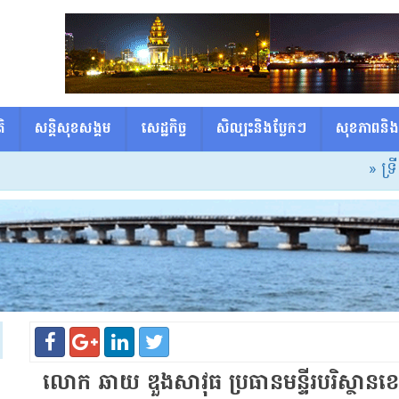
ិ
សន្តិសុខសង្គម
សេដ្ឋកិច្ច
សិល្បះនិងប្លែកៗ
សុខភាពនិង
» ទ្រីសក្កដាអ្នក
លោក ឆាយ ឌួង​សាវុធ ប្រធាន​មន្ទីរ​បរិស្ថាន​