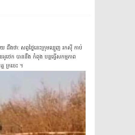
ដឹងថា​: សព្វថ្ងៃនេះ​ក្រុម​​ឈ្មួញ រកស៊ី កាប់
​អូ​ថេ​ក បាន​នឹង កំពុង បន្តធ្វើ​សកម្មភាព​
េត្ត ក្រចេះ ។