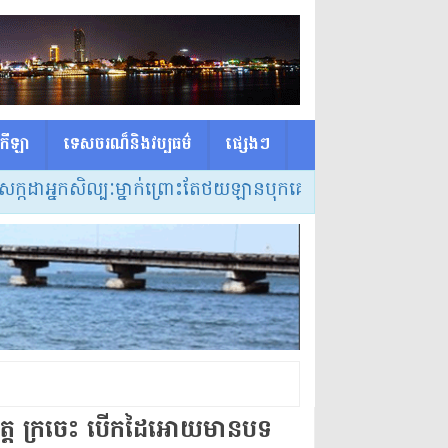
កីឡា
ទេសចរណ៏និងវប្បធម៌
ផ្សេង​ៗ
សិល្បៈម្នាក់ព្រោះតែថយឡានបុកគេស្លាប់ត្រូវចោទពីបទប្រើគ្រឿងញៀនន
ខេត្ត ក្រចេះ បើកដៃ​អោយមាន​បទ