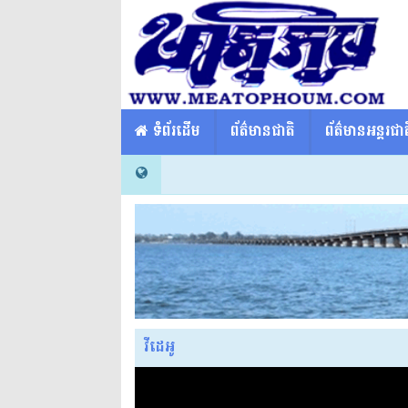
​​ ទំព័រដើម
ព័ត៌មានជាតិ
ព័ត៌មានអន្តរជាត
វីដេអូ