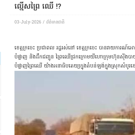
ល្មើស​ព្រៃ ឈើ !?
03-July-2026 / ព័ត៌មានជាតិ
​ខេត្តក្រចេះ ប្រជា​ពល រដ្ឋ​រស់នៅ ខេត្តក្រចេះ បាន​រាយការណ៍​អោយ 
បំផ្លាញ និង​ដឹកជញ្ជូន ព្រៃឈើ​ជ្រក​ក្រោម​យីហោ​ក្រុមហ៊ុន​ស៊ី​ង​បាយ
បំផ្លាញ​ព្រៃឈើ យ៉ាង​អនាធិបតេយ្យ​ក្នុង​តំបន់​ឡង់​ក្នុងស្រុក​សំបូរ​ខ