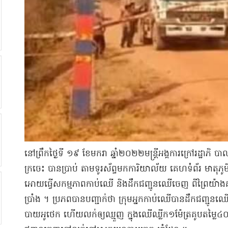
នៅ​ព្រឹក​ថ្ងៃទី ១៩ ខែមករា ឆ្នាំ​២០២២​មន្ត្រី​អង្គការ​ក្រៅ​រដ្ឋា​ភិ 
ក្រចេះ បាន​ប្រាប់ តាម​ទូរស័ព្ទ​មក​ការិយាល័យ គេហទំព័រ មាតុភ
អោយធ្វើ​សកម្មភាព​កាប់​ឈើ និង​ដឹកជញ្ជូន​ឈើ​ចេញ ពី​ព្រៃ​យ៉ាង​
ប្រាំង ។ ប្រភព​បាន​បញ្ជាក់ថា ក្រុម​អ្នក​កាប់​ឈើ​បាន​ដឹកជញ្ជូន​ឈើ​ច
បាយ​អូ​ថេ​ក ហើយ​លក់​ឲ្យ​ឈ្មួញ ក្នុង​ឈើ​ឈ្លីក​១​ម៉ែត្រគូប​តម្ល