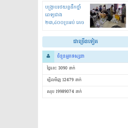
រំខានទាំងយប់ទាំងថ្ងៃ
បង្ក្រាបរថយន្តដឹកថ្នាំ
ពេទ្យជាង
២៣,៤០០ប្រអប់ គេច
ពន្ធនិងអត់ច្បាប់នាំ
ចូល!?
ជាច្រើនទៀត
ចំនួនអ្នកទស្សនា
ថ្ងៃនេះ​ 3090 នាក់
ម្សិលមិញ 12479 នាក់
សរុប 19989074 នាក់