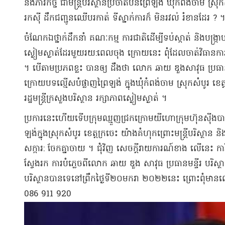
និង​ភារកិច្ច ជា​មន្ត្រី​បរិស្ថាន​ប្រចាំ​តំបន់​ព្រៃ​ឡង់ ឃុំ​កំពង់ចាម
រកស៊ី ដឹកជញ្ជូន​ឈើ​បរ​កាត់ ទីស្នាក់ការ​ក៏ មិន​រវល់ រំខាន​ដែរ ? ។
ចំណែកឯ​ថ្នាក់ដឹកនាំ គណៈ​កម្ម ការ​ជាតិ​ដើម្បី​ទប់ស្កាត់ និង​បង្ក្
ស្ងៀមស្ងាត់​ដែរ​មួយរយ​:​ពេល​ចុង ក្រោយនេះ ពុំដែល​ចាត់វិធានការ​បង្ក
។ បើតាម​ប្រភព​ខ្លះ បាន​ឲ្យ ដឹងថា លោក ឆាយ ឌួង​សាវុធ ប្រធាន​មន្ទ
ក្រោយ​បទល្មើស​បំផ្លាញ​ព្រៃ​ឡង់ ក្នុង​ឃុំ​កំពង់ចាម ស្រុក​សំប
រដ្ឋមន្ត្រី​ក្រសួងបរិស្ថាន រក្សា​ភាព​ស្ងៀមស្ងាត់ ។
ប្រការ​នេះហើយ​ទើប​ក្រុម​ឈ្មួញ​ជ្រក​ក្រោម​យីហោ​ក្រុមហ៊ុន​ស៊ី​ង​បាយ
ឡង់​ក្នុងស្រុក​សំបូរ ខេត្តក្រចេះ យ៉ាងគំហុក​ព្រោះ​មន្ត្រី​បរិស្ថាន និ
សក្ការ​: ចែកគ្នា​ចាយ ។ ជុំវិញ សេចក្តីរាយការណ៍​ខាង លើ​នេះ ការ
ស្វែងរក ការ​បំភ្លេច​ពី​លោក ឆាយ ឌួង សាវុធ ប្រធាន​មន្ទីរ បរិស្ថាន​
បរិស្ថាន​បានទេ​នៅ​ព្រឹក​ថ្ងៃទី​២០​មករា ២០២២​នេះ ព្រោះ​ពុំមា
086 911 920