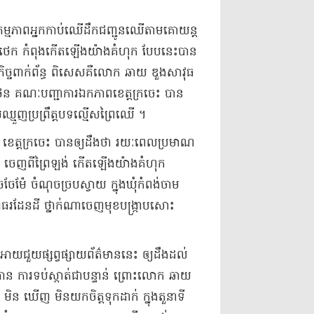
ម្មភាព​អ្នក​កាប់​ឈើ​ដឹកជញ្ជូន​ឈើ​តាម​គោយន្ត​
យ​អូ​ថេ​ក កំពុង​កើតឡើង​យ៉ាងគំហុក បែបនេះ​បាន
ិច្ច​ពាក់ព័ន្ធ ពិសេស​គឺ​លោក ឆាយ ឌួង​សាវុធ
ា ថន គណៈបញ្ជាការ​ឯកភាព​ខេត្តក្រចេះ បាន​
​ឈ្មួញ​ប្រព្រឹត្ត​បទល្មើស​ព្រៃឈើ ។
បូរ ខេត្តក្រចេះ បាន​ឲ្យ​ដឹងថា រយៈពេល​ប្រមាណ​
ើ ចេញពី​ព្រៃ​ឡង់ កើតឡើង​យ៉ាងគំហុក
ែ​ម៉ែ ចំណុច​ច្រប​ស្វាយ ក្នុង​ឃុំ​កំពង់ចាម
្ញាធរ​ដែនដី ថ្នាក់​ណា​ចេញមុខ​បង្ក្រាប​សោះ
ួយ​ផ្សព្វផ្សាយ​ព័ត៌មាន​នេះ ឲ្យ​ដឹង​ដល់​
ិធាន ការទប់ស្កាត់​ជាបន្ទាន់ ព្រោះ​លោក ឆាយ
នដឹង មិន ឃើញ មិន​យកចិត្តទុកដាក់ ក្នុងតួនាទី