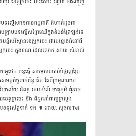
 ស្រុក​សំបូរ ខេត្តក្រចេះ នេះ​សោះ ឡើយ ចង់​ឈ្មួញ​
​
រាប​បទល្មើស​ធនធាន​ធម្មជាតិ ក៏​ហាក់ដូចជា​
្រាប​ប​ទ​ល្មើស​ព្រៃឈើ​ក្នុង​តំបន់​ព្រៃ​ឡង់​ទេ​
ីរ​បរិស្ថាន​ខេត្តក្រចេះ ជា​មេខ្លោង​ធំ​នៅ​ពី
ូរ ខេត្តក្រចេះ ក្នុងខណៈដែល​លោក សាយ សំ​អាល់
​អូ​ថេ​ក បន្តធ្វើ សកម្មភាព​កាប់បំផ្លាញ​ព្រៃ​
ង​សមត្ថកិច្ច​ពាក់ព័ន្ធ គិត តែ​ពី​ប្រមូល​លាភ​
ិយាល័យ និពន្ធ គេហទំព័រ មាតុភូមិ ពុំ​អាច​
ខេត្តក្រចេះ និង ពី​អ្នកនាំពាក្យ​ក្រសួង
ន​លេខ​ទូរស័ព្ទ​ទាក់ ទង ៕ ដោយ​: សុផល​Tel :