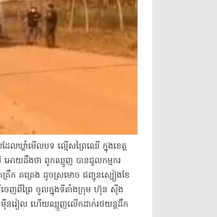
បាល​ដែល​ឃ្លាំមើល​បទ ល្មើស​ព្រៃឈើ ក្នុង​ខេត្ត
ូមិ អោយដឹងថា ពូក​ឈ្មួញ បាន​ជួល​កម្មករ
គគ្រឹក គគ្រេង ដូច​ស្រមោច ជញ្ជូន​ស្បៀង​ខែ
េញពី​ព្រៃ ចូលក្នុង​ទីតាំង​ក្រុម ហ៊ុន ស៊ី​ង​
ៃ​៤០​ម៉ឺន​រៀល ហើយ​ឈ្មួញ​លើកដាក់​រថយន្ត​ដឹក