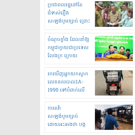
មួយចំនួនទៀត
ប្រជាពលរដ្ឋនៅតែ
កំពង់តែគុបគិតគ្នា
ជំទាស់រឿង
ធ្វើសកម្មភាពរកស៊ីនិង
សាឡង់បូមខ្សាច់ ព្រោះ
ស្តុកទំនិញគេចពន្ធ?
ខ្លាចបាក់ច្រាំងទៀត!
ចំណុចខ្លាំង ដែលនាំឱ្យ
កម្ពុជាក្លាយជាប្រទេស
លែងក្រ ក្រោយ
ឆ្នាំ២០៣០
រកឃើញអ្នកយកស្លាក
លេខនគរបាល1A-
1990 ទៅបំពាក់លើ
ម៉ូតូរបស់ខ្លួន ដាកផ្លាក
រត់ឌុបហើយ
ការតវ៉ា
សាឡង់បូមខ្សាច់
ដោយអះអាងថា បង្ក
បាក់ច្រាំងទន្លេ និង