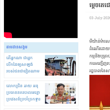
ម្តេច​តេ​
03-July-2026
​មី​យ៉ាន់​ម៉
តាមដានសង្គម
ដំណើរដោយលោក
កម្មនិងបុត្រ
តើអ្នកណា ជាអ្នក
ការអញ្ជើញ​របស
បើកដៃឲ្យសាឡង់
រដ្ឋបាល​នៃ​ស
របស់ជនជាវៀតណាម
ចូល មកខុស
ច្បាប់លួចបូមខ្សាច់នៅ
លោកជ្រិន ឆាយ អនុ
ក្នុងប្រទេសកម្ពុជា
ប្រធាននគរបាលអន្តោ
ប្រវេសន៍ប្រចាំច្រកទ្វារ
ព្រំដែនភ្នំឌិន និងឈ្មួញ