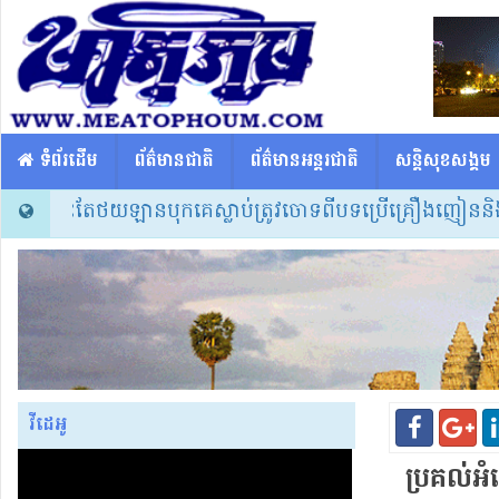
​​ ទំព័រដើម
ព័ត៌មានជាតិ
ព័ត៌មានអន្តរជាតិ
សន្តិសុខសង្គម
ាក់ព្រោះតែថយឡានបុកគេស្លាប់ត្រូវចោទពីបទប្រើគ្រឿងញៀននិងបង្កគ្រ
វីដេអូ
ប្រគល់​អំ