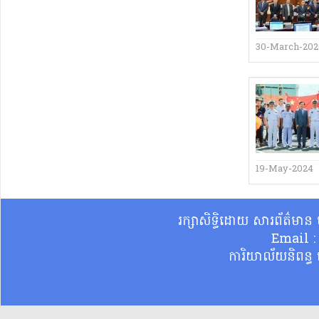
30-March-20
19-May-2024
រក្សាសិទ្ធិដោយ សារព័ត៌មា
Email 
ការិយាល័យនិពន្ធ