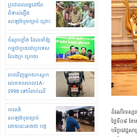
មួយចំនួនទៀត
ប្រជាពលរដ្ឋនៅតែ
កំពង់តែគុបគិតគ្នា
ជំទាស់រឿង
ធ្វើសកម្មភាពរកស៊ីនិង
សាឡង់បូមខ្សាច់ ព្រោះ
ស្តុកទំនិញគេចពន្ធ?
ខ្លាចបាក់ច្រាំងទៀត!
ចំណុចខ្លាំង ដែលនាំឱ្យ
កម្ពុជាក្លាយជាប្រទេស
លែងក្រ ក្រោយ
ឆ្នាំ២០៣០
រកឃើញអ្នកយកស្លាក
លេខនគរបាល1A-
1990 ទៅបំពាក់លើ
ម៉ូតូរបស់ខ្លួន ដាកផ្លាក
រត់ឌុបហើយ
ការតវ៉ា
​ដំណើរ​ទស្សនក
សាឡង់បូមខ្សាច់
ថ្ងៃទី​០៨ ខែ
ដោយអះអាងថា បង្ក
បរិក្ខា​វេជ្ជ
បាក់ច្រាំងទន្លេ និង