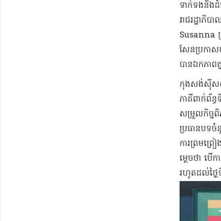
ទាក់ទង​និង​ដំ
រាជ​រដ្ឋាភិប
Susanna ប្រទ
សែន​ប្រកាស​ថ
បាន​ឯកភាពគ្
កុងសង់ស៊ីស​៥​
ភាគី​ពាក់ព័ន្
សម្រួល​កិច្ចព
ប្រធានបទ​ចំន
ការព្រមព្រៀង
ម្តេច​ថា បើ​កា
រហូតដល់​ថ្ងៃទ