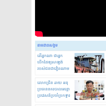
តាមដានសង្គម
តើអ្នកណា ជាអ្នក
បើកដៃឲ្យសាឡង់
របស់ជនជាវៀតណាម
ចូល មកខុស
ច្បាប់លួចបូមខ្សាច់នៅ
លោកជ្រិន ឆាយ អនុ
ក្នុងប្រទេសកម្ពុជា
ប្រធាននគរបាលអន្តោ
ប្រវេសន៍ប្រចាំច្រកទ្វារ
ព្រំដែនភ្នំឌិន និងឈ្មួញ