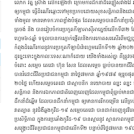
​លោក រ័ត្ន ស្រ៊ាង លើកឡើងថា ក្រោម​ការដឹកនាំ​ដ៏​ឈ្លៀស​វាងវៃ រប
ឲ្យ​កម្ពុជា ធ្វើដំណើរ​ឆ្ពោះទៅមុខ​ប្រកបដោយ​សុខសន្តិភាព​និង​ជោគជ័យ​
ទាំងមូល មាន​មោទកៈភាព​ខ្លាំង​បំផុត ដែល​សម្តេច​បាន​ដឹកនាំ​ប្រ
ត្រចង់ និង បានរៀបចំ​ការប្រកួត​កីឡា​អាស៊ីអាគ្នេយ៍​លើក​ទី​៣២ ដែល​ខ្មែរ
ហ្គេម​៦៤​ឆ្នាំ ទទួលបាន​ការភ្ញាក់ផ្អើល​និង​ការកោតសរសើរ​ពី​មជ្ឈដ
កំពុងដំណើរការ​នូវ​ការប្រកួត​កីឡា​ប៉ា​រ៉ា​ហ្គេម​លើក​ទី​១២ ឆ្នាំ​២
ដូច្នេះ​ទោះ​ក្នុង​កាលៈទេសៈ​ណាក៏ដោយ យើងទាំងអស់គ្នា គឺ​ត្រូវ​ចងច
ចំពោះ សម្តេច តេ​ជោ ហ៊ុន សែន ដែល​សម្តេច ធ្លាប់បាន​យក​ជីវិត​ធ
បាន​រំដោះ​ជីវិត​ប្រជាជន​កម្ពុជា នា​ថ្ងៃ​៧​មករា ឆ្នាំ​១៩៧៩ ឲ្យ​រួ
២០​ថ្ងៃ ហើយ​សម្តេច​តេ​ជោ ជា​ស្ថាបនិក នយោបាយ ឈ្នះ ឈ្នះ ជា​
សន្តិភាព និង​ការឯកភាព​ជាតិ​ពេញលេញ​ដែល​កម្ពុជា​ពុំ​ធ្លាប់មាន​ជ
ដឹកនាំ​ដ៏​ឆ្នើម ដែល​បាន​ដឹកនាំ​កម្ពុជា ឲ្យ​មានការ​រីកចម្រើន លើ​គ
រាតត្បាត នូវ​ជំងឺឆ្លង​កូ​វីដ​-១៩ សម្តេច​តេ​ជោ បានដាក់​ចេញ​នូវ​វិ
ប្រសិទ្ធិភាព ក្នុងការ​ប្រឆាំង​កូ​វីដ​-១៩ បាន​ស្តារ​នូវ ស្ថានភាព​កម
សង្គ្រោះ​ជីវិត​ប្រជាជន​កម្ពុជា​ជា​លើក​ទី​២ បន្ទាប់​ពីថ្ងៃ​៧​មករា 