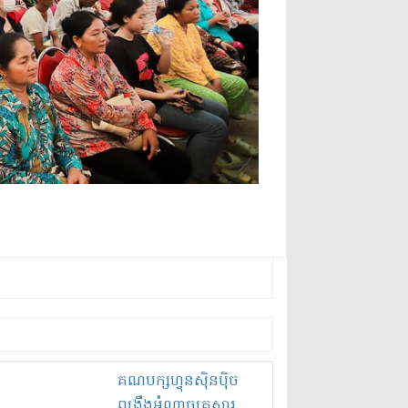
គណបក្ស​ហ្វុនស៊ិនប៉ិច​
ពង្រឹង​អំណាច​គ្រួសារ​