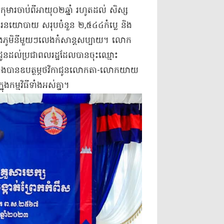
មារ​ចាប់ពី​អាយុ​០២​ឆ្នាំ រហូតដល់ សិស្ស​
្នាការ​នយោបាយ សរុប​ចំនួន ២,៥៤៤​កំ​ប្លេ និង​
ក្នុងភូមិ​នីមួយៗ​លេង​កំសាន្ត​សប្បាយ​។ លោក
ជូន​ដល់​ប្រជាពលរដ្ឋ​ដែល​បាន​ចុះឈ្មោះ​
រមទាំង​បាន​ឧបត្ថម្ភ​ថវិកា​ជូន​លោកតា​-​លោកយាយ
​កម្មវិធី​ទាំងអស់គ្នា​។​