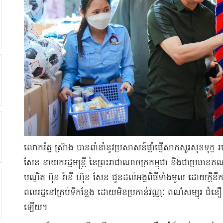
​លោក​រ័ត្ន ស្រ៊ាង បាន​ពាំ​នាំនូវ​ប្រសាសន៍​ផ្តាំផ្ញើ​សាកសួរ​សុខទ
សែន នាយករដ្ឋមន្ត្រី នៃ​ព្រះរាជាណាចក្រ​កម្ពុជា និង​ជា​ប្រធាន​គណបក្ស​
បណ្ឌិត ប៊ុន រ៉ានី ហ៊ុន សែន ជូន​ដល់​អង្គពិធី​ទាំងមូល ដោយ​ក្តី​នឹក
ពលរដ្ឋ​នៅ​គ្រប់​ទីកន្លែង ដោយ​មិន​ប្រកាន់វណ្ណៈ ពណ៌​សម្បុរ 
ឡើយ​។