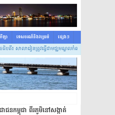
កីឡា
ទេសចរណ៏និងវប្បធម៌
ផ្សេង​ៗ
សាលារៀនត្រូវធ្វើជាមជ្ឈមណ្ឌលកំណត់វិធីសាស្ត្របង្រៀន និងលក
ាជន​កម្ពុជា ពីរ​ភូមិ​នៅ​សង្កាត់​