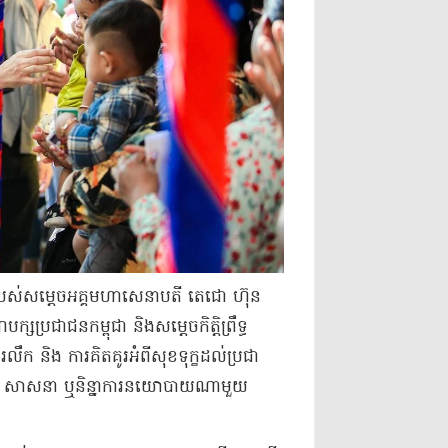
ុក្ខ របស់​សម្តេច​អគ្គមហាសេនាបតី តេ​ជោ ហ៊ុន
ប្រជាជន​កម្ពុជា និង​សម្តេច​កិត្តិ​ព្រឹទ្ធ​
រលឹក និង ការគិតគូរ​អំពី​សុខទុក្ខ​ដល់​ប្រជា
ជំនឿ សាសនា ឬ​និន្នាការ​នយោបាយ​ណាមួយ​