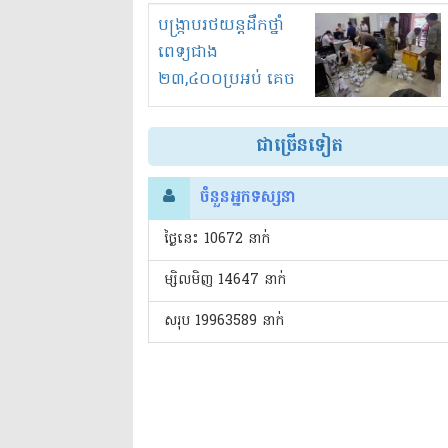
រំខានទាំងយប់ទាំងថ្ងៃ
បង្ក្រាបរថយន្តដឹកថ្នាំ
ពេទ្យជាង
២៣,៤០០ប្រអប់ គេច
ពន្ធនិងអត់ច្បាប់នាំ
ចូល!?
ជាច្រើនទៀត
ចំនួនអ្នកទស្សនា
ថ្ងៃនេះ​ 10672 នាក់
ម្សិលមិញ 14647 នាក់
សរុប 19963589 នាក់