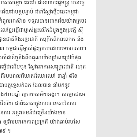
ស់​សម្តេច តេ​ជោ ជា​នាយករដ្ឋមន្ត្រី បានធ្វើ​
ជា​បន្តបន្ទាប់ ជាក់ស្តែង​ថ្មីៗ​នេះ​កម្ពុជា​
ជុំ​កំពូល​អាស៊ាន ទទួលបាន​ជោគជ័យ​យ៉ាង​ត្រចះ
​ធ្វើជា​ម្ចាស់ផ្ទះ​លើកដំបូង​ក្នុង​ប្រវត្តិ ស៊ី​
្ឋាន​ជាតិ​និង​អន្តរជាតិ កក្រើក​ពិភពលោក និង​
០២៣ កម្ពុជា​ធ្វើ​ម្ចាស់ផ្ទះ​ប្រកបដោយ​មោទកភាព​។
ាំ​ជានិច្ច​និង​ដឹងគុណ​យ៉ាង​ជ្រាលជ្រៅ​បំផុត
្វើជា​ដើមទុន ស្វែងរក​ការសង្គ្រោះ​ជាតិ រហូត​
ច​ផុតពី​របប​វាលពិឃាត​ដ៏​ឃោរឃៅ ៣​ឆ្នាំ ៨​ខែ
មគ្គុទ្ទេសក៍​ឯក ដែល​បាន នាំមក​នូវ
ាង​៥០០​ឆ្នាំ ក្រោយ​សម័យអង្គរ​។ សម្តេច​ជា​មេ
្រប់​វិស័យ ជាពិសេស​ក្នុង​កាលៈទេសៈ​នៃ​ការ​
ធានការ អន្តរាគមន៍​ជាច្រើន​យ៉ាង​មាន​
្ពុជា ឲ្យ​វិល​មករក​ភាពប្រក្រតី យ៉ាង​ឆាប់រហ័ស
១៩៧៩ ។