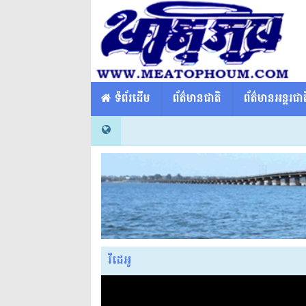
​​ ទំព័រដើម
ព័ត៌មានជាតិ
ព័ត៌មានអន្តរជាត
វីដេអូ