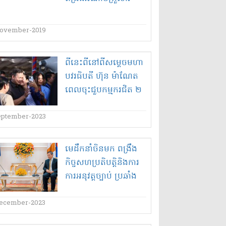
ovember-2019
ពីនេះ​ពី​នៅ​ពីស​ម្តេច​មហា​
បវរ​ធិបតី ហ៊ុន ម៉ា​ណែ​ត
ពេល​ចុះ​ជួប​កម្មករ​ជិត ២​
ម៉ឺន​នាក់ នៅ​ខេត្តតាកែវ​
eptember-2023
មេដឹកនាំ​ចិន​មក ពង្រឹង​
កិច្ច​សហប្រតិបត្តិ​និង​ការ​
ការអនុវត្ត​ច្បាប់ ប្រឆាំង​
ល្បែងស៊ីសង​តាម​អន​
ឡាញ និង​ឆបោក​តាម​
ecember-2023
ប្រព័ន្ធ​អ៊ីនធឺណិត​នៅ​ស្រុក​