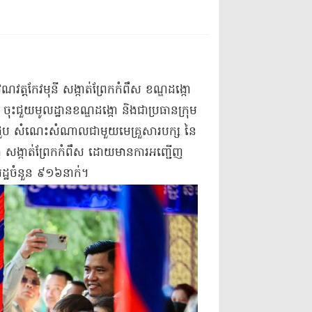
េណ​វត្ត​កែវ​មុនី សង្កាត់​ព្រែកកំពឹស ខណ្ឌដង្កោ
ចុះជួយ​មូលដ្ឋាន​ខណ្ឌដង្កោ និង​ជា​ប្រធាន​ក្រុម
ន​ជួប សំណេះសំណាល​ជាមួយ​មេ​គ្រួសារ​បក្ស នៃ​
សង្កែ សង្កាត់​ព្រែកកំពឹស ដោយមាន​ការអញ្ជើញ​
រដ្ឋ​ចំនួន ៩១៦​នាក់​។