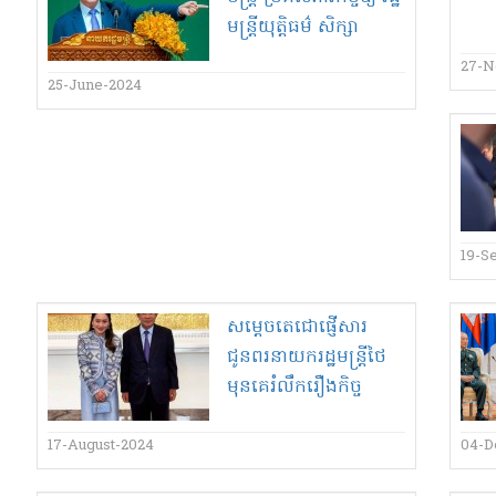
មន្ត្រី​យុត្តិធម៌ សិក្សា​
បញ្ចូល​ចំណុច​ខ្វះខាត ទៅ
27-N
ក្នុង​វិសោធនកម្ម​ក្រមព្រហ្ម
25-June-2024
ទណ្ឌ ទាក់ទង​នឹង​ឃាតកម្ម​
សាហាវ
19-S
សម្តេច​តេ​ជោ​ផ្ញើ​សារ​
ជូនពរ​នាយករដ្ឋមន្ត្រី​ថៃ​
មុនគេ​រំលឹក​រឿង​កិច្ច
សហការ​!
17-August-2024
04-D