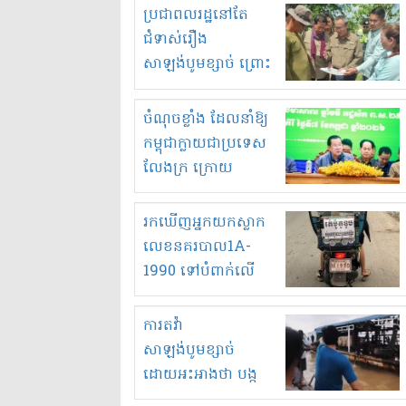
មួយចំនួនទៀត
ប្រជាពលរដ្ឋនៅតែ
កំពង់តែគុបគិតគ្នា
ជំទាស់រឿង
ធ្វើសកម្មភាពរកស៊ីនិង
សាឡង់បូមខ្សាច់ ព្រោះ
ស្តុកទំនិញគេចពន្ធ?
ខ្លាចបាក់ច្រាំងទៀត!
ចំណុចខ្លាំង ដែលនាំឱ្យ
កម្ពុជាក្លាយជាប្រទេស
លែងក្រ ក្រោយ
ឆ្នាំ២០៣០
រកឃើញអ្នកយកស្លាក
លេខនគរបាល1A-
1990 ទៅបំពាក់លើ
ម៉ូតូរបស់ខ្លួន ដាកផ្លាក
រត់ឌុបហើយ
ការតវ៉ា
សាឡង់បូមខ្សាច់
ដោយអះអាងថា បង្ក
បាក់ច្រាំងទន្លេ និង