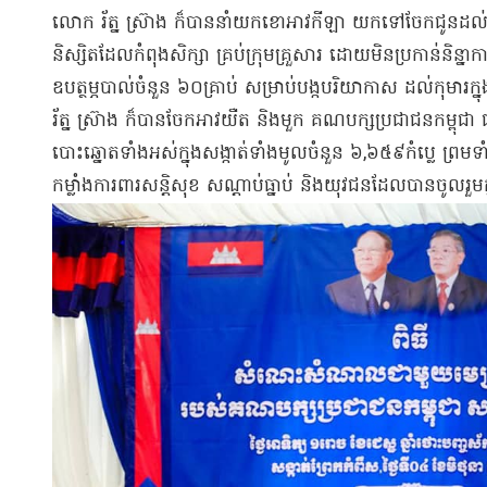
​លោក រ័ត្ន ស្រ៊ាង ក៏បាន​នាំយក​ខោអាវ​កីឡា យកទៅ​ចែកជូន​ដល់​កុ
និស្សិត​ដែល​កំពុង​សិក្សា គ្រប់​ក្រុមគ្រួសារ ដោយ​មិន​ប្រកាន់​និន
ឧបត្ថម្ភ​បាល់​ចំនួន ៦០​គ្រាប់ សម្រាប់​បង្ក​បរិយាកាស ដល់​កុមារ​
រ័ត្ន ស្រ៊ាង ក៏បាន​ចែក​អាវយឺត និង​មួក គណបក្ស​ប្រជាជន​កម្ពុជា 
បោះឆ្នោត​ទាំងអស់​ក្នុង​សង្កាត់​ទាំងមូល​ចំនួន ៦,៦៥៩​កំ​ប្លេ ព្
កម្លាំង​ការពារ​សន្តិសុខ សណ្តាប់ធ្នាប់ និង​យុវជន​ដែល​បាន​ចូលរួម​ក្នុង