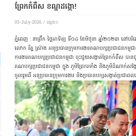
ព្រែកកំពឹស ខណ្ឌដង្កោ​!
03-July-2026 / ផ្សេង​ៗ
​ភ្នំពេញ : នា​ព្រឹក ថ្ងៃអាទិត្យ ទី​០៤ ខែមិថុនា ឆ្នាំ​២០២៣ នៅ​បរិវ
លោក រ័ត្ន ស្រ៊ាង អនុប្រធាន​ក្រុមការងារ​គណបក្ស​ប្រជាជន​កម្ពុជា 
ការងារ​គណបក្ស​ប្រជាជន​កម្ពុជា ចុះជួយ​សង្កាត់​ព្រែកកំពឹស បា
គណបក្ស​ប្រជាជន​កម្ពុជា ក្នុង ភូមិ​ព្រែក​រទាំង និង​ភូមិ​ដំណាក់​
ចូលរួម​ពី អនុប្រធាន​ក្រុមការងារ និង​ប្រធាន​បក្ស​សង្កាត់​ប្រជាពល