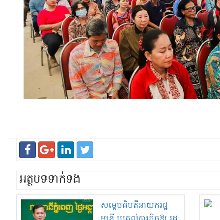
អត្ថបទទាក់ទង
សម្តេច​ធិបតី​នាយករដ្ឋ
មន្ត្រី ប្រគល់​ភារកិច្ច​ឱ្យ រដ្ឋ