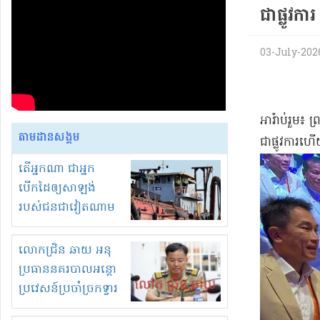
ជា​ផ្លូវការ​
03-July-2026 
​អារ៉ាប់​រួម​៖
តាមដានសង្គម
ជា​ផ្លូវការ
តើអ្នកណា ជាអ្នក
បើកដៃឲ្យសាឡង់
របស់ជនជាវៀតណាម
ចូល មកខុស
ច្បាប់លួចបូមខ្សាច់នៅ
លោកជ្រិន ឆាយ អនុ
ក្នុងប្រទេសកម្ពុជា
ប្រធាននគរបាលអន្តោ
ប្រវេសន៍ប្រចាំច្រកទ្វារ
ព្រំដែនភ្នំឌិន និងឈ្មួញ