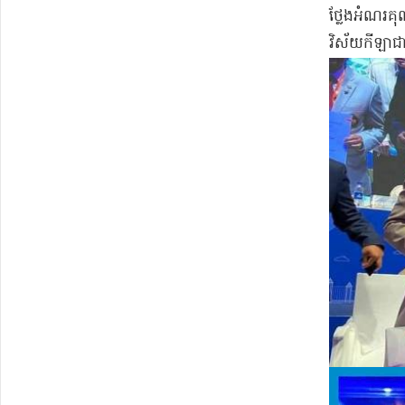
ថ្លែងអំណរគុណ​
វិស័យ​កីឡា​ជា