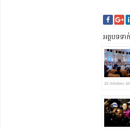
អត្ថបទទា
23-October-2