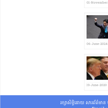
01-November
06-June-2024
19-June-2020
រក្សាសិទ្ធិដោយ សារព័ត៌មា