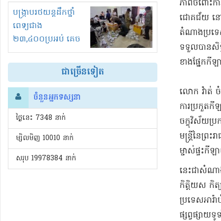
ភាព​ចំពោះ​ការ
រំខានទាំងយប់ទាំងថ្ងៃ
បង្ក្រាបរថយន្តដឹកថ្នាំ
ជោគជ័យ នៅក្នុ
ពេទ្យជាង
តំណាង​ប្រទេស
២៣,៤០០ប្រអប់ គេច
ទទួលបាន​សិទ្ធ
ពន្ធនិងអត់ច្បាប់នាំ
ខាង​ផ្នែក​កីឡា
ចូល!?
ជាច្រើនទៀត
​លោក វ៉ា​ត់ 
ចំនួនអ្នកទស្សនា
ការប្រកួត​កី
ថ្ងៃនេះ​ 7348 នាក់
ចក្ខុវិស័យ​ប
មន្ត្រី​នៃ​ព្
ម្សិលមិញ 10010 នាក់
ម្ចាស់ផ្ទះ​កីឡា
សរុប 19978384 នាក់
នេះ​ជា​សំណាង
កិត្តិយស កិត
ប្រទេស​អារ៉ាប់
ផ្សព្វផ្សាយ​ទ