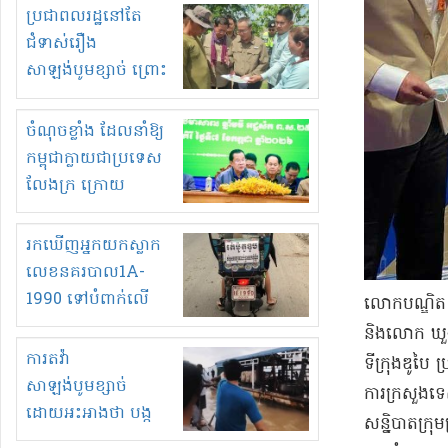
មួយចំនួនទៀត
ប្រជាពលរដ្ឋនៅតែ
កំពង់តែគុបគិតគ្នា
ជំទាស់រឿង
ធ្វើសកម្មភាពរកស៊ីនិង
សាឡង់បូមខ្សាច់ ព្រោះ
ស្តុកទំនិញគេចពន្ធ?
ខ្លាចបាក់ច្រាំងទៀត!
ចំណុចខ្លាំង ដែលនាំឱ្យ
កម្ពុជាក្លាយជាប្រទេស
លែងក្រ ក្រោយ
ឆ្នាំ២០៣០
រកឃើញអ្នកយកស្លាក
លេខនគរបាល1A-
1990 ទៅបំពាក់លើ
លោក​បណ្ឌិត ថ
ម៉ូតូរបស់ខ្លួន ដាកផ្លាក
និង​លោក ឃួ​ង
រត់ឌុបហើយ
ការតវ៉ា
ទីក្រុង​ឌូ​បៃ
សាឡង់បូមខ្សាច់
ការ​ក្រសួងទេ
ដោយអះអាងថា បង្ក
សន្និបាត​ក្រុម
បាក់ច្រាំងទន្លេ និង