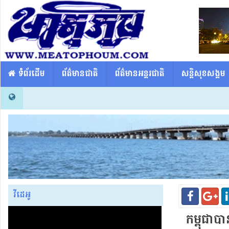
​​ ទំព័រដើម
ព័ត៌មានជាតិ
ព័ត៌មានអន្តរជាតិ
សន្តិសុខសង្គម
វីដេអូ
កម្ពុជា​បា