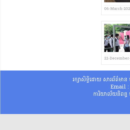
06-March-202
22-December
រក្សាសិទ្ធិដោយ សារព័ត៌មា
Email 
ការិយាល័យនិពន្ធ