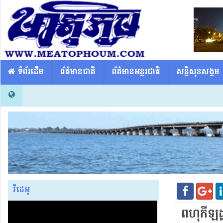
​​ ទំព័រដើម
ព័ត៌មានជាតិ
ព័ត៌មានអន្តរជាតិ
សន្តិសុខសង្គម
វីដេអូ
ពហុ​កីឡដ