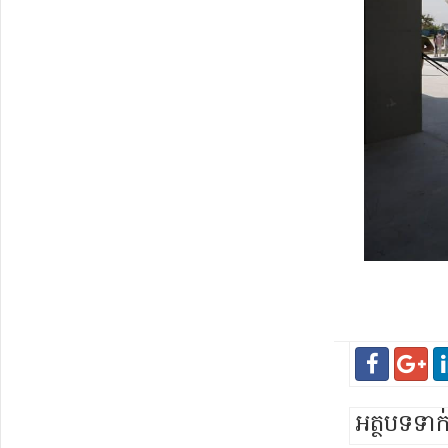
អត្ថបទទា