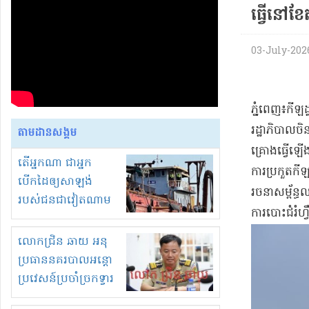
ធ្វើ​នៅ​ខ
03-July-2026
ភ្នំពេញ​៖​ក
រដ្ឋាភិបាល​ច
តាមដានសង្គម
គ្រោង​ធ្វើឡើ
តើអ្នកណា ជាអ្នក
ការប្រកួត​កី
បើកដៃឲ្យសាឡង់
រចនាសម្ព័ន្ធ​ល
របស់ជនជាវៀតណាម
ការបោះ​ជំរំ​ហ
ចូល មកខុស
ច្បាប់លួចបូមខ្សាច់នៅ
លោកជ្រិន ឆាយ អនុ
ក្នុងប្រទេសកម្ពុជា
ប្រធាននគរបាលអន្តោ
ប្រវេសន៍ប្រចាំច្រកទ្វារ
ព្រំដែនភ្នំឌិន និងឈ្មួញ