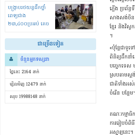
រំខានទាំងយប់ទាំងថ្ងៃ
បង្ក្រាបរថយន្តដឹកថ្នាំ
ភ្លើង ប្រព័ន
ពេទ្យជាង
សាងសង់​ចិន ក
២៣,៤០០ប្រអប់ គេច
ខ្មែរ និង​វិស
ពន្ធនិងអត់ច្បាប់នាំ
។​
ចូល!?
ជាច្រើនទៀត
«​ប៉ុន្ដែ​ជាទ
ពិនិត្យ​ដឹក
ចំនួនអ្នកទស្សនា
បច្ចេកទេស មា
ថ្ងៃនេះ​ 2164 នាក់
ស្របតាម​ស្ដង
ជាតិ​ទាំងអស់
ម្សិលមិញ 12479 នាក់
ចំរើន បន្ថែម​។
សរុប 19988148 នាក់
គណៈកម្មាធិការ
ការ​រៀបចំ​ពិ
អស្ចារ្យ​នេះ​