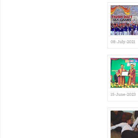
08-July-2021
15-June-2023