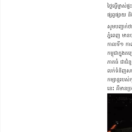
ថ្លៃ​ធ្វើ​ម្ច
ផ្សព្វផ្សាយ និ
​សូមបញ្ជាក់ថា
ភ្នំពេញ មាន​ច
កាល​ទី​១ កាល
កម្ពុជា​ក្នុ
ភាគ​ធំ ជា​ជំ
លក់ទំនិញ​សម្
កម្សាន្ត​រប​
នេះ គឺមាន​ច្រ