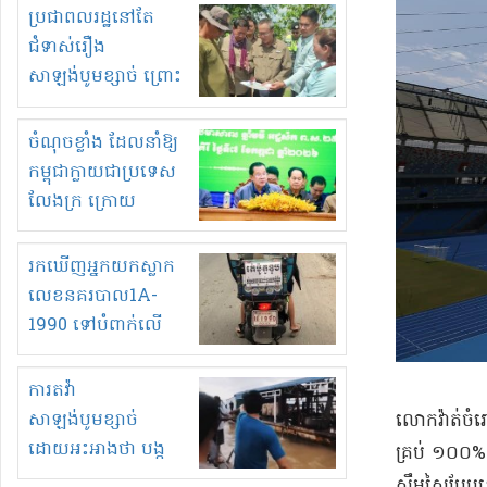
មួយចំនួនទៀត
ប្រជាពលរដ្ឋនៅតែ
កំពង់តែគុបគិតគ្នា
ជំទាស់រឿង
ធ្វើសកម្មភាពរកស៊ីនិង
សាឡង់បូមខ្សាច់ ព្រោះ
ស្តុកទំនិញគេចពន្ធ?
ខ្លាចបាក់ច្រាំងទៀត!
ចំណុចខ្លាំង ដែលនាំឱ្យ
កម្ពុជាក្លាយជាប្រទេស
លែងក្រ ក្រោយ
ឆ្នាំ២០៣០
រកឃើញអ្នកយកស្លាក
លេខនគរបាល1A-
1990 ទៅបំពាក់លើ
ម៉ូតូរបស់ខ្លួន ដាកផ្លាក
រត់ឌុបហើយ
ការតវ៉ា
សាឡង់បូមខ្សាច់
​លោក​វ៉ា​ត់​
ដោយអះអាងថា បង្ក
គ្រប់ ១០០% ហ
បាក់ច្រាំងទន្លេ និង
ស្កឹមស្កៃ​បែប