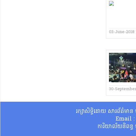
03-June-2018
30-Septembe
រក្សាសិទ្ធិដោយ សារព័ត៌មា
Email 
ការិយាល័យនិពន្ធ