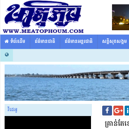
​​ ទំព័រដើម
ព័ត៌មានជាតិ
ព័ត៌មានអន្តរជាតិ
សន្តិសុខសង្គម
វីដេអូ
គ្រាន់តែ​