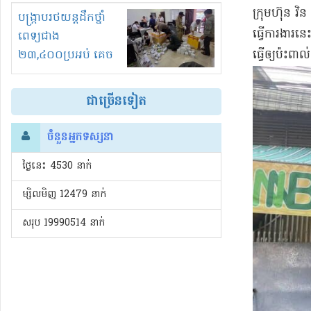
​ក្រុមហ៊ុន វិ​
រំខានទាំងយប់ទាំងថ្ងៃ
បង្ក្រាបរថយន្តដឹកថ្នាំ
ធ្វើការ​ងារ​ន
ពេទ្យជាង
ធ្វើ​ឲ្យ​ប៉ះពា
២៣,៤០០ប្រអប់ គេច
ពន្ធនិងអត់ច្បាប់នាំ
ចូល!?
ជាច្រើនទៀត
ចំនួនអ្នកទស្សនា
ថ្ងៃនេះ​ 4530 នាក់
ម្សិលមិញ 12479 នាក់
សរុប 19990514 នាក់