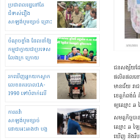
មួយចំនួនទៀត
ប្រជាពលរដ្ឋនៅតែ
កំពង់តែគុបគិតគ្នា
ជំទាស់រឿង
ធ្វើសកម្មភាពរកស៊ីនិង
សាឡង់បូមខ្សាច់ ព្រោះ
ស្តុកទំនិញគេចពន្ធ?
ខ្លាចបាក់ច្រាំងទៀត!
ចំណុចខ្លាំង ដែលនាំឱ្យ
កម្ពុជាក្លាយជាប្រទេស
លែងក្រ ក្រោយ
ឆ្នាំ២០៣០
​ជនសង្ស័យ​ដែល
រកឃើញអ្នកយកស្លាក
ផលិតផល​ខោ​ទឹ
លេខនគរបាល1A-
មានជ័យ រាជធាន
1990 ទៅបំពាក់លើ
ខេត្តកំពង់ធំ
ម៉ូតូរបស់ខ្លួន ដាកផ្លាក
ឲ្យ​ឈ្មោះ ឆ 
រត់ឌុបហើយ
ការតវ៉ា
​សម​ត្ត​កិច្ច
សាឡង់បូមខ្សាច់
ឈ្មោះ ឆ ឡៃ​ហ
ដោយអះអាងថា បង្ក
ឃើញ និង​រឹប
បាក់ច្រាំងទន្លេ និង