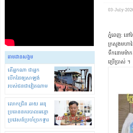
03-July-2026 
​ភ្នំពេញ​: ន
ក្រសួងមហាផ្
ទឹកនោម​ម៉ាក
តាមដានសង្គម
ប្រើប្រាស់ ។​
តើអ្នកណា ជាអ្នក
បើកដៃឲ្យសាឡង់
របស់ជនជាវៀតណាម
ចូល មកខុស
ច្បាប់លួចបូមខ្សាច់នៅ
លោកជ្រិន ឆាយ អនុ
ក្នុងប្រទេសកម្ពុជា
ប្រធាននគរបាលអន្តោ
ប្រវេសន៍ប្រចាំច្រកទ្វារ
ព្រំដែនភ្នំឌិន និងឈ្មួញ