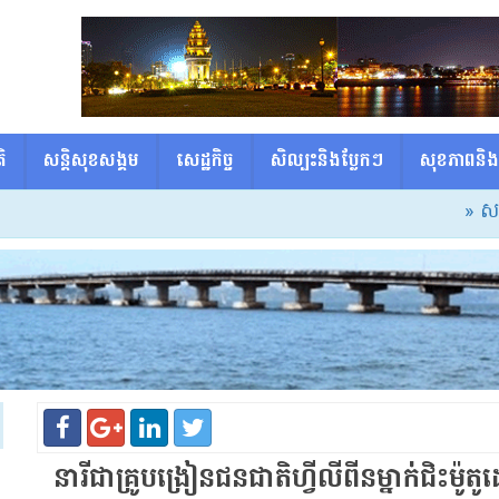
ិ
សន្តិសុខសង្គម
សេដ្ឋកិច្ច
សិល្បះនិងប្លែកៗ
សុខភាពនិង
» សម្ដេចធិបត
នារី​ជា​គ្រូបង្រៀន​ជនជាតិ​ហ្វីលីពីន​ម្នាក់​ជិះ​ម៉