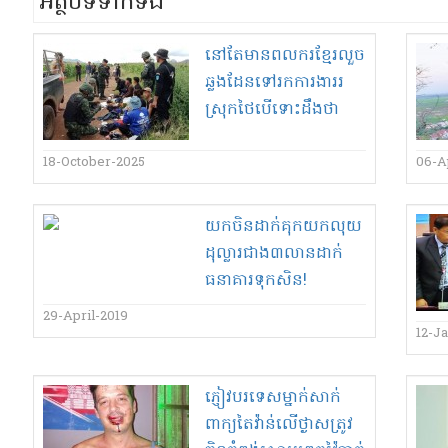
អត្ថបទទាក់ទង
នៅតែមានពលករខ្មែរលួច
ឆ្លងដែនទៅរកការងាររ
ស្រុកថៃបើទោះដឹងថា
គ្រោះថ្នាក់!
18-October-2025
06-A
យក​ចិន​ដាក់គុក​យកលុយ​
ដុល្លារ​ជាង​៣​លាន​ដាក់​
ធនាគារ​ទុក​សិន​!
29-April-2019
12-J
ភ្ញៀវ​បរទេស​ម្នាក់​សាក់​
ពាក្យ​តៃវ៉ាន់​លើ​ថ្ងាស​ត្រូវ​