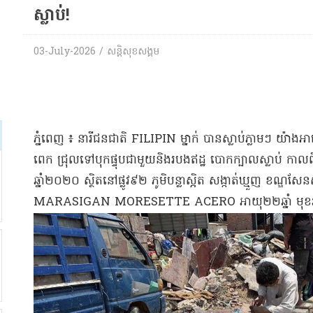
ស្លាប់​!
03-July-2026 / សន្តិសុខសង្គម
​ភ្នំពេញ ៖ នារី​ជនជាតិ FILIPIN ម្នាក់ បាន​ស្លាប់​ភ្លាមៗ យ៉ាង
ពេក ជ្រុល​ទៅបុក​ផ្ទុប​ជាមួយនិង​របង​ឥដ្ឋ បោក​ក្បាល​ស្លាប់ កាលពី
ឆ្នាំ​២០២០ ស្ថិតនៅ​ផ្លូវ​៩២ ភូមិ​បន្លា​ស្អិត សង្កាត់​ឃ្មួញ ខណ្ឌ​សែ
MARASIGAN MORESETTE ACERO អាយុ​២២​ឆ្នាំ មុខរប