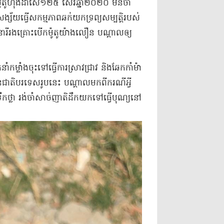
ម៉ូតូ​ហុងដា​សេ​១២៥ សេរី​ឆ្នាំ​២០២០ មិន​ចាំ​
័យ​ធ្វើ​សកម្មភាព​ឆក់យក​ទ្រព្យសម្បត្តិ​របស់​
រី​រងគ្រោះ​បើក​ម៉ូតូ​យ៉ាង​លឿន បណ្តាល​ឲ្យ​
លាំង​ចុះទៅ​ធ្វើការ​ស្រាវជ្រាវ និង​ឆែក​កាំ​ម៉ា​
់​ជនជាតិ​បរទេស​រូបនេះ បណ្តាលមកពី​ករណី​អ្វី​
ទឹកថ្លា រង់ចាំ​សាច់ញាតិ​ដឹកយក​ទៅធ្វើ​បុណ្យ​នៅ​