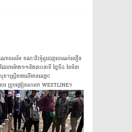
​អាណោច​អ​ធ័​ម ខណៈ​ជិះ​ម៉ូតូ​ដេញចោរ​ឆក់​លឿន​
​វេលា​ម៉ោង​១១​និង​៣០​នាទី ថ្ងៃទី​៤ ខែ​មិនា
ន​សុខ​។​ស្ត្រី​ខាងលើ​មានឈ្មោះ
រ គ្រូបង្រៀន​សាលា WESTLINE​។​