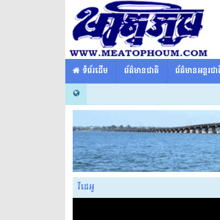
​​ ទំព័រដើម
ព័ត៌មានជាតិ
ព័ត៌មានអន្តរជាត
វីដេអូ