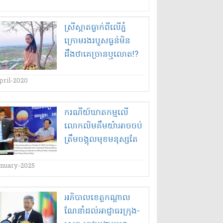
ស្រី​ស្អាត​ធ្លាក់​ពីលើ​ភ្នំ​
ក្រោម​រងរបួស​ធ្ងន់​មិន
ដឹងថា​គេ​ច្រាន​ឬ​លោត​!?
pril-2020
ករណី​យ៍​ឃាតកម្ម​លើ​
លោក​លិ​ម​គឹម​យ៉ា​អាច​ចប់​
ត្រឹម​ចង្អុល​មុខមនុស្ស​តែ​
៣​នាក់​!?
anuary-2025
អភិបាលខេត្តកណ្ដាល
ណែនាំដល់អាជ្ញាធរក្រុង-