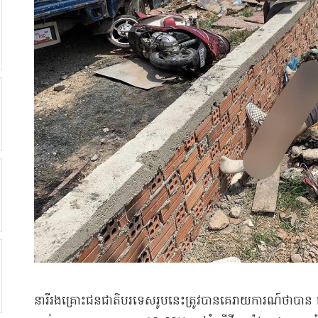
​នារី​រងគ្រោះ​ជនជាតិ​បរទេស​រូបនេះ​ត្រូវបាន​គេ​រាយការណ៍​ថា​បាន ជ