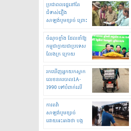
មួយចំនួនទៀត
ប្រជាពលរដ្ឋនៅតែ
កំពង់តែគុបគិតគ្នា
ជំទាស់រឿង
ធ្វើសកម្មភាពរកស៊ីនិង
សាឡង់បូមខ្សាច់ ព្រោះ
ស្តុកទំនិញគេចពន្ធ?
ខ្លាចបាក់ច្រាំងទៀត!
ចំណុចខ្លាំង ដែលនាំឱ្យ
កម្ពុជាក្លាយជាប្រទេស
លែងក្រ ក្រោយ
ឆ្នាំ២០៣០
រកឃើញអ្នកយកស្លាក
លេខនគរបាល1A-
1990 ទៅបំពាក់លើ
ម៉ូតូរបស់ខ្លួន ដាកផ្លាក
រត់ឌុបហើយ
ការតវ៉ា
សាឡង់បូមខ្សាច់
ដោយអះអាងថា បង្ក
បាក់ច្រាំងទន្លេ និង