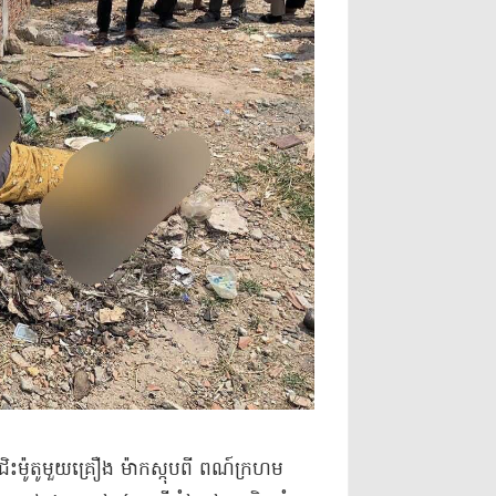
ិះ​ម៉ូតូ​មួយគ្រឿង ម៉ាក​ស្កុប​ពី ពណ៍​ក្រហម