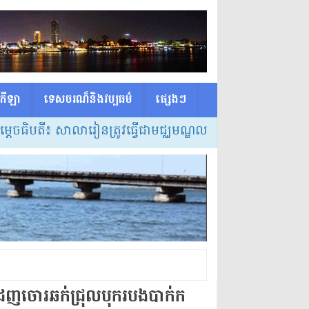
កីឡា
ទេសចរណ៏និងវប្បធម៌
ផ្សេង​ៗ
ី៖ សាលារៀនត្រូវធ្វើជាមជ្ឈមណ្ឌលកំណត់វិធីសាស្ត្របង្រៀន និ
ូតូ​ដេញចោរ​ឆក់​ជ្រុលបុក​របង​បាក់ក​