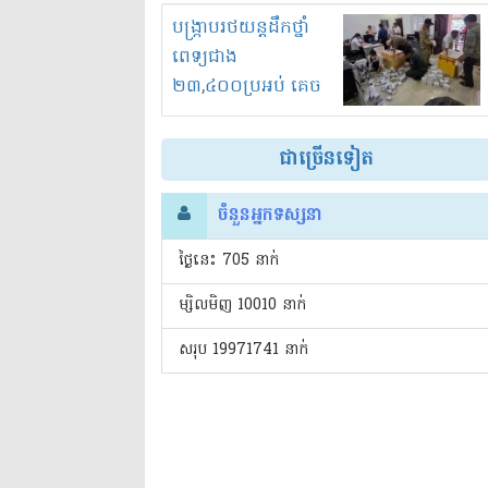
រំខានទាំងយប់ទាំងថ្ងៃ
បង្ក្រាបរថយន្តដឹកថ្នាំ
ពេទ្យជាង
២៣,៤០០ប្រអប់ គេច
ពន្ធនិងអត់ច្បាប់នាំ
ចូល!?
ជាច្រើនទៀត
ចំនួនអ្នកទស្សនា
ថ្ងៃនេះ​ 705 នាក់
ម្សិលមិញ 10010 នាក់
សរុប 19971741 នាក់