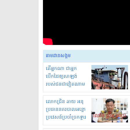
តាមដានសង្គម
តើអ្នកណា ជាអ្នក
បើកដៃឲ្យសាឡង់
របស់ជនជាវៀតណាម
ចូល មកខុស
ច្បាប់លួចបូមខ្សាច់នៅ
លោកជ្រិន ឆាយ អនុ
ក្នុងប្រទេសកម្ពុជា
ប្រធាននគរបាលអន្តោ
ប្រវេសន៍ប្រចាំច្រកទ្វារ
ព្រំដែនភ្នំឌិន និងឈ្មួញ