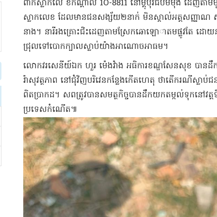
ពាក់​ស្លា​កលេ ខ​កណ្តាល 1O-8811 នៅ​ម្តុំ​បុរី​ជី​បម​ម៉ុង ដេញតាម​
ស្លាក​លេខ ដែលមាន​ជនសង្ស័យ​២​នាក់ មិន​ស្គាល់​អត្តសញ្ញាណ សង្ស
នាង​។ នារី​រងគ្រោះ​ជិះ​ដេញតាម​ស្រែក​ឆោឡោ​ា​តម​ផ្លូវ​តែ ដោយ​នា
ជ្រុល​ទៅ​បោក​ក្បាល​ស្លាប់​យ៉ាង​អាណោច​អាធ​ម​។​
​លោក​វរសេនីយ៍ឯក ហួរ ម៉េង​វ៉ាង អធិការ​ខណ្ឌ​សែន​សុខ បាន​ដឹកនាំ​កម្
រ៉ា​សុ​វត្ថ​ភាព នៅ​ជុំវិញ​បរិវេន​កន្លែងកើតហេតុ ថា​តើ​ករណី​ស្លាប
ពិតប្រាកដ​។ សព​ត្រូវបាន​សមត្ថកិច្ច​បាន​ដឹកយក​តម្កល់ទុក​នៅ​វត្ត​
ប្រទេស​កំណើត​៕